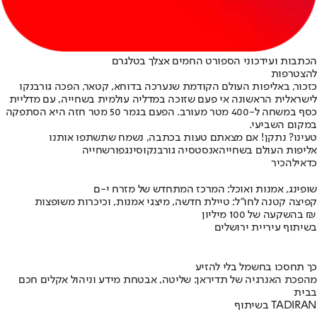
הכתבות ועידכוני הספורט החמים אצלך בטלגרם
להצטרפות
כזכור, באליפות העולם הקודמת שנערכה בדוחא, קטאר, הפכה גורבנקו
לישראלית הראשונה אי פעם שזוכה במדליה עולמית בשחייה, עם מדליית
כסף במשחה ל-400 מטר מעורב. הפעם בגמר 50 מטר חזה היא הסתפקה
במקום השביעי.
טעינו? נתקן! אם מצאתם טעות בכתבה, נשמח שתשתפו אותנו
אליפות העולם בשחייה
אנסטסיה גורבנקו
סינגפור
שחייה
כדאי
להכיר
שופינג, אמנות ואוכל: המרכז המתחדש של מזרח י-ם
קפיצה קטנה לחו"ל: טיילת חדשה, מיצגי אמנות, וכיכרות משופצות
בהשקעה של 100 מיליון ₪
בשיתוף עיריית ירושלים
כך תחסכו בחשמל בלי להזיע
מהפכת האנרגיה של תדיראן: שליטה, אבטחת מידע וניהול אקלים חכם
בבית
בשיתוף TADIRAN