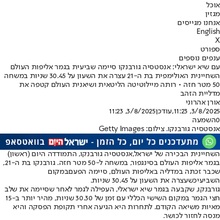
אוכל
מגזין
אנחנו מגייסים
English
X
ספורט
ענפים נוספים
עם שיא ישראלי: אנסטסיה גורבנקו סיימה שביעית בגמר אליפות העולם
השחיינית האולימפית בת ה-21 עצרה את השעון על 30.45 שניות במשחה
50 מטר חזה • רותה מיילוטיטה הליטאית ושיאנית העולם קטפה את
מדליית הזהב
אורן אהרוני
3/8/2025, 11:23
,עודכן
3/8/2025, 11:23
0
השמעה
אנסטסיה גורבנקו. צילום: Getty Images
השחיינית הבכירה של ישראל,
אנסטסיה גורבנקו
, התמודדה היום (ראשון)
בגמר אליפות העולם בסינגפור, במשחה ל-50 מטר חזה. גורבנקו בת ה-21,
שכבר זכתה במדליה באליפות העולם, סיימה הפעם
במקום
השביעי
כשעצרה את השעון על 30.45 שניות.
גורבנקו, שקבעה בגמר שיא ישראלי, העפילה לגמר לאחר שסיימה את שלב
חצי הגמר במקום השישי הכללי עם זמן של 30.30 שניות, מהיר יותר ב-15
מאיות משיאה הקודם. לתחרות היא הגיעה אחרי תקופת הפסקה והיא
מנסה לחזור לכושר.