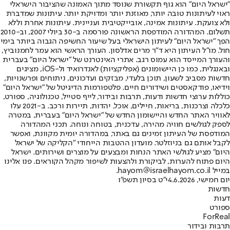
"ישראל היום" הוא גוף תקשורת שנוסד מתוך האמונה שהציבור הישראלי
ראוי לעיתונות טובה יותר, מאוזנת יותר ומדויקת יותר. עיתונות שמדברת
ולא צועקת. עיתונות אמינה, אובייקטיבית ועניינית. עיתונות אחרת וללא
תשלום. המהדורה המודפסת הראשונה פורסמה ב-30 ביולי 2007, וב-2010
הפך "ישראל היום" לעיתון הישראלי בעל שיעור החשיפה הגבוה ביותר בימי
חול. מו"ל העיתון היא ד"ר מרים אדלסון. העורך הראשי הוא עמר לחמנוביץ,
והעורך המייסד הוא עמוס רגב. אתרי האינטרנט של "ישראל היום" בעברית
ובאנגלית, כמו כן היישומונים (אפליקציות) לאנדרואיד ול-iOS, מציגים
חדשות מסביב לשעון, תוכן בלעדי, מבזקים ועדכונים, ניתוחים ופרשנויות,
וידיאו, פודקאסטים ושידורים חיים. פלטפורמות הדיגיטל של "ישראל היום"
כוללות ערוצי חדשות ודעות, תרבות ובידור, לייף סטייל, טכנולוגיה, ספורט,
כלכלה וצרכנות, בריאות, חיילים, אוכל, יהדות, תיירות ורכב. ב-2021 עלו
לאוויר האתר החדש והיישומון החדש של "ישראל היום" בעברית, במטרה
לספק לגולשים חוויה מהירה, עדכנית, בטוחה ונוחה. תכני המהדורה
המודפסת של העיתון זמינים גם באתר, במהדורה יומית מקוונת, ואפשר
לקבל אותם גם בניוזלטר. מועדון ההטבות הייחודי "הקליקה של ישראל
היום" מציע לגולשי האתר הנחות ומבצעים על מוצרים ושירותים. ישראל
היום פתוח להערות, לביקורת ולהצעות לשיפור מקהל הקוראים. פנו אלינו
במייל hayom@israelhayom.co.il.
יום חמישי, 4.6.2026
י"ט בסיון תשפ"ו
חדשות
דעות
ספורט
ForReal
תרבות ובידור