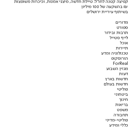
קפיצה קטנה לחו"ל: טיילת חדשה, מיצגי אמנות, וכיכרות משופצות
בהשקעה של 100 מיליון ₪
בשיתוף עיריית ירושלים
מדורים
ספורט
תרבות ובידור
לייף סטייל
אוכל
תיירות
טכנולוגיה ומדע
הורוסקופ
ForReal
מגזין השבוע
דעות
חדשות בארץ
חדשות בעולם
פוליטי
ביטחוני
חינוך
בריאות
משפט
תחבורה
פוליטי-מדיני
כללי ומידע