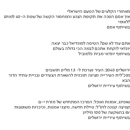
מאחורי הקלעים של הטעם הישראלי
איך אסם הפכה את תקופת הצנע והמחסור הקשה של שנות ה-40 למותג
לאומי?
בשיתוף אסם
אתם עוד לא שם? הטיסה למונדיאל כבר יצאה
יונדאי לוקחת אתכם לבמה הכי גדולה בעולם
בשיתוף יונדאי מבית כלמוביל
ירושלים 2040: העיר נערכת ל- 1.5 מליון תושבים
מנכ"לית העירייה מציגה תוכנית להשארת הצעירים ובניית עתיד הדור
הבא
בשיתוף עיריית ירושלים
שופינג, אמנות ואוכל: המרכז המתחדש של מזרח י-ם
קפיצה קטנה לחו"ל: טיילת חדשה, מיצגי אמנות, וכיכרות משופצות
בהשקעה של 100 מיליון ₪
בשיתוף עיריית ירושלים