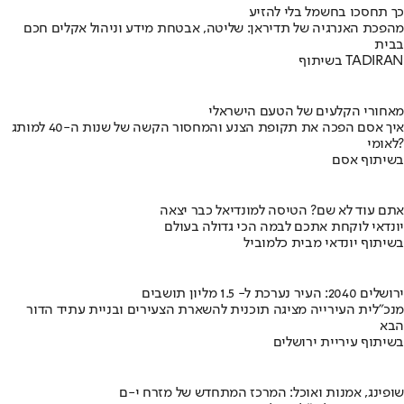
כך תחסכו בחשמל בלי להזיע
מהפכת האנרגיה של תדיראן: שליטה, אבטחת מידע וניהול אקלים חכם
בבית
בשיתוף TADIRAN
מאחורי הקלעים של הטעם הישראלי
איך אסם הפכה את תקופת הצנע והמחסור הקשה של שנות ה-40 למותג
לאומי?
בשיתוף אסם
אתם עוד לא שם? הטיסה למונדיאל כבר יצאה
יונדאי לוקחת אתכם לבמה הכי גדולה בעולם
בשיתוף יונדאי מבית כלמוביל
ירושלים 2040: העיר נערכת ל- 1.5 מליון תושבים
מנכ"לית העירייה מציגה תוכנית להשארת הצעירים ובניית עתיד הדור
הבא
בשיתוף עיריית ירושלים
שופינג, אמנות ואוכל: המרכז המתחדש של מזרח י-ם