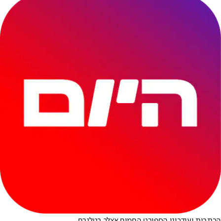
הכתבות ועידכוני הספורט החמים אצלך בטלגרם