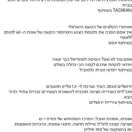
בבית
בשיתוף TADIRAN
מאחורי הקלעים של הטעם הישראלי
איך אסם הפכה את תקופת הצנע והמחסור הקשה של שנות ה-40 למותג
לאומי?
בשיתוף אסם
אתם עוד לא שם? הטיסה למונדיאל כבר יצאה
יונדאי לוקחת אתכם לבמה הכי גדולה בעולם
בשיתוף יונדאי מבית כלמוביל
ירושלים 2040: העיר נערכת ל- 1.5 מליון תושבים
מנכ"לית העירייה מציגה תוכנית להשארת הצעירים ובניית עתיד הדור
הבא
בשיתוף עיריית ירושלים
שופינג, אמנות ואוכל: המרכז המתחדש של מזרח י-ם
קפיצה קטנה לחו"ל: טיילת חדשה, מיצגי אמנות, וכיכרות משופצות
בהשקעה של 100 מיליון ₪