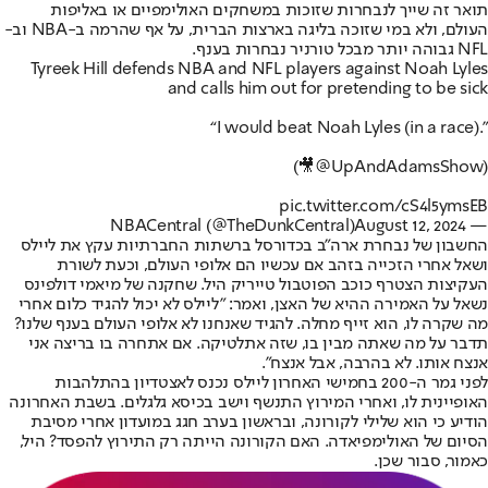
תואר זה שייך לנבחרות שזוכות במשחקים האולימפיים או באליפות
העולם, ולא במי שזוכה בליגה בארצות הברית, על אף שהרמה ב-NBA וב-
NFL גבוהה יותר מבכל טורניר נבחרות בענף.
Tyreek Hill defends NBA and NFL players against Noah Lyles
and calls him out for pretending to be sick
“I would beat Noah Lyles (in a race).”
(🎥
@UpAndAdamsShow
)
pic.twitter.com/cS4l5ymsEB
August 12, 2024
— NBACentral (@TheDunkCentral)
החשבון של נבחרת ארה"ב בכדורסל ברשתות החברתיות עקץ את ליילס
ושאל אחרי הזכייה בזהב אם עכשיו הם אלופי העולם, וכעת לשורת
העקיצות הצטרף כוכב הפוטבול טייריק היל. שחקנה של מיאמי דולפינס
נשאל על האמירה ההיא של האצן, ואמר: "ליילס לא יכול להגיד כלום אחרי
מה שקרה לו, הוא זייף מחלה. להגיד שאנחנו לא אלופי העולם בענף שלנו?
תדבר על מה שאתה מבין בו, שזה אתלטיקה. אם אתחרה בו בריצה אני
אנצח אותו. לא בהרבה, אבל אנצח".
לפני גמר ה-200 בחמישי האחרון ליילס נכנס לאצטדיון בהתלהבות
האופיינית לו, ואחרי המירוץ התנשף וישב בכיסא גלגלים. בשבת האחרונה
הודיע כי הוא שלילי לקורונה, ובראשון בערב חגג במועדון אחרי מסיבת
הסיום של האולימפיאדה. האם הקורונה הייתה רק התירוץ להפסד? היל,
כאמור, סבור שכן.