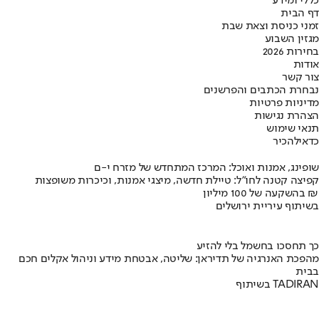
כללי ומידע
דף הבית
זמני כניסת וצאת שבת
מגזין השבוע
בחירות 2026
אודות
צור קשר
נבחרת הכתבים והפרשנים
מדיניות פרטיות
הצהרת נגישות
תנאי שימוש
כדאי
להכיר
שופינג, אמנות ואוכל: המרכז המתחדש של מזרח י-ם
קפיצה קטנה לחו"ל: טיילת חדשה, מיצגי אמנות, וכיכרות משופצות
בהשקעה של 100 מיליון ₪
בשיתוף עיריית ירושלים
כך תחסכו בחשמל בלי להזיע
מהפכת האנרגיה של תדיראן: שליטה, אבטחת מידע וניהול אקלים חכם
בבית
בשיתוף TADIRAN