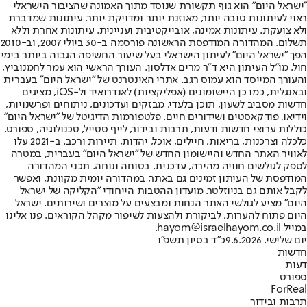
"ישראל היום" הוא גוף תקשורת שנוסד מתוך האמונה שהציבור הישראלי
ראוי לעיתונות טובה יותר, מאוזנת יותר ומדויקת יותר. עיתונות שמדברת
ולא צועקת. עיתונות אמינה, אובייקטיבית ועניינית. עיתונות אחרת וללא
תשלום. המהדורה המודפסת הראשונה פורסמה ב-30 ביולי 2007, וב-2010
הפך "ישראל היום" לעיתון הישראלי בעל שיעור החשיפה הגבוה ביותר בימי
חול. מו"ל העיתון היא ד"ר מרים אדלסון. העורך הראשי הוא עמר לחמנוביץ,
והעורך המייסד הוא עמוס רגב. אתרי האינטרנט של "ישראל היום" בעברית
ובאנגלית, כמו כן היישומונים (אפליקציות) לאנדרואיד ול-iOS, מציגים
חדשות מסביב לשעון, תוכן בלעדי, מבזקים ועדכונים, ניתוחים ופרשנויות,
וידיאו, פודקאסטים ושידורים חיים. פלטפורמות הדיגיטל של "ישראל היום"
כוללות ערוצי חדשות ודעות, תרבות ובידור, לייף סטייל, טכנולוגיה, ספורט,
כלכלה וצרכנות, בריאות, חיילים, אוכל, יהדות, תיירות ורכב. ב-2021 עלו
לאוויר האתר החדש והיישומון החדש של "ישראל היום" בעברית, במטרה
לספק לגולשים חוויה מהירה, עדכנית, בטוחה ונוחה. תכני המהדורה
המודפסת של העיתון זמינים גם באתר, במהדורה יומית מקוונת, ואפשר
לקבל אותם גם בניוזלטר. מועדון ההטבות הייחודי "הקליקה של ישראל
היום" מציע לגולשי האתר הנחות ומבצעים על מוצרים ושירותים. ישראל
היום פתוח להערות, לביקורת ולהצעות לשיפור מקהל הקוראים. פנו אלינו
במייל hayom@israelhayom.co.il.
יום שלישי, 9.6.2026
כ"ד בסיון תשפ"ו
חדשות
דעות
ספורט
ForReal
תרבות ובידור