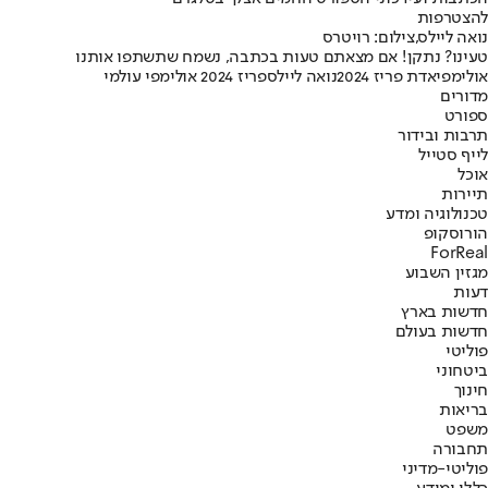
להצטרפות
נואה ליילס,צילום: רויטרס
טעינו? נתקן! אם מצאתם טעות בכתבה, נשמח שתשתפו אותנו
אולימפיאדת פריז 2024
נואה ליילס
פריז 2024 אולימפי עולמי
מדורים
ספורט
תרבות ובידור
לייף סטייל
אוכל
תיירות
טכנולוגיה ומדע
הורוסקופ
ForReal
מגזין השבוע
דעות
חדשות בארץ
חדשות בעולם
פוליטי
ביטחוני
חינוך
בריאות
משפט
תחבורה
פוליטי-מדיני