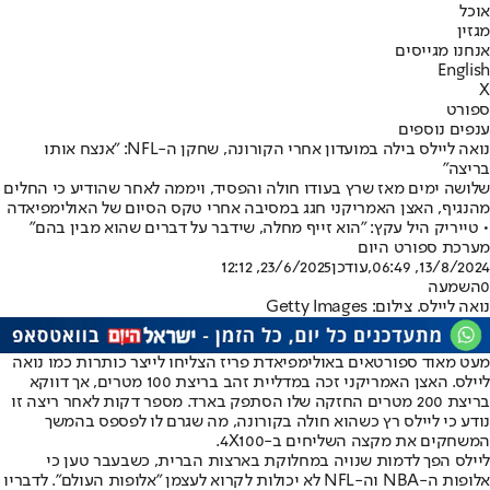
אוכל
מגזין
אנחנו מגייסים
English
X
ספורט
ענפים נוספים
נואה ליילס בילה במועדון אחרי הקורונה, שחקן ה-NFL: "אנצח אותו
בריצה"
שלושה ימים מאז שרץ בעודו חולה והפסיד, ויממה לאחר שהודיע כי החלים
מהנגיף, האצן האמריקני חגג במסיבה אחרי טקס הסיום של האולימפיאדה
• טייריק היל עקץ: "הוא זייף מחלה, שידבר על דברים שהוא מבין בהם"
מערכת ספורט היום
13/8/2024, 06:49
,עודכן
23/6/2025, 12:12
0
השמעה
נואה ליילס. צילום: Getty Images
מעט מאוד ספורטאים באולימפיאדת פריז הצליחו לייצר כותרות כמו נואה
ליילס. האצן האמריקני זכה במדליית זהב בריצת 100 מטרים, אך דווקא
בריצת 200 מטרים החזקה שלו הסתפק בארד. מספר דקות לאחר ריצה זו
נודע כי ליילס רץ כשהוא חולה בקורונה, מה שגרם לו לפספס בהמשך
המשחקים את מקצה השליחים ב-4X100.
ליילס הפך לדמות שנויה במחלוקת בארצות הברית, כשבעבר טען כי
אלופות ה-NBA וה-NFL לא יכולות לקרוא לעצמן "אלופות העולם". לדבריו