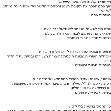
מאחורי הקלעים של הטעם הישראלי
איך אסם הפכה את תקופת הצנע והמחסור הקשה של שנות ה-40 למותג
לאומי?
בשיתוף אסם
אתם עוד לא שם? הטיסה למונדיאל כבר יצאה
יונדאי לוקחת אתכם לבמה הכי גדולה בעולם
בשיתוף יונדאי מבית כלמוביל
ירושלים 2040: העיר נערכת ל- 1.5 מליון תושבים
מנכ"לית העירייה מציגה תוכנית להשארת הצעירים ובניית עתיד הדור
הבא
בשיתוף עיריית ירושלים
שופינג, אמנות ואוכל: המרכז המתחדש של מזרח י-ם
קפיצה קטנה לחו"ל: טיילת חדשה, מיצגי אמנות, וכיכרות משופצות
בהשקעה של 100 מיליון ₪
בשיתוף עיריית ירושלים
כך תחסכו בחשמל בלי להזיע
מהפכת האנרגיה של תדיראן: שליטה, אבטחת מידע וניהול אקלים חכם