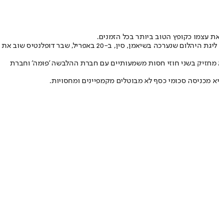
עוד לפני המשחקים בפריז, ארון התארים של דופלנטיס היה מלא במדליית זהב מאולימפיאדת טוקיו, ומדליות זהב מאליפויות אירופה והעולם. במסגרת ליגת היהלום שנערכה בשיאמן, סין, ב-20 באפריל, שבר דופלנטיס שוב את
 דולר. מדליית הזהב בפריז תוסיף להונו 50 אלף יורו נוספים. הספורטאי הנפלא מחזיק בשני חוזי חסות משמעותיים עם חברת ההלבשה 'פומה' וחברת