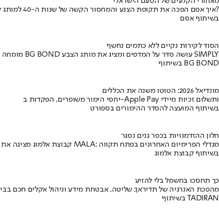
מאחורי הקלעים של הטעם הישראלי
איך אסם הפכה את תקופת הצנע והמחסור הקשה של שנות ה-40 למותג לאומי?
בשיתוף אסם
הסוד לקירות נקיים ללא כתמים נחשף
מומחה BG BOND עושה סדר על המדפים ומציג את מותג הצבע SIMPLY
בשיתוף BG BOND
מונדיאל 2026: הטוטו משנה את הכללים
יחסי הימור משופרים, הפקדות ב-Apple Pay ותשלום זכיות מיידי
בשיתוף המועצה להסדר ההימורים בספורט
חלון ההזדמנויות בכפר גנים נסגר
קבוצת אלמוג מציגה את פרויקט MALA: מגדלי הפרימיום האחרונים בפתח תקווה
בשיתוף קבוצת אלמוג
כך תחסכו בחשמל בלי להזיע
מהפכת האנרגיה של תדיראן: שליטה, אבטחת מידע וניהול אקלים חכם בבי
בשיתוף TADIRAN