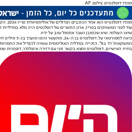
מונדו דופלנטיס. צילום: AP
מונדו דופלנטיס הוא אחד הכוכבים הגדולים של אולימפיאדת פריז 2024. הקופץ השבדי האדיר שבר אתמול (שני) את שיא העולם בקפיצה במוט, ומיצב את עצמו כקופץ הטוב ביותר בכל הזמנים.
שיאו העולמי, שיא שכמובן נשבר אתמול שוב על ידיו.
המשקאות 'רד בול'. הזכייה במדליה האולימפית עשויה להגדיל את החסויו
בחייו האישיים, דופלנטיס נמצא בקשר זוגי עם דזירה אינגלנדר, דוגמנית שוודית ואושיית טיקטוק שלה למעלה מ-144.5 אלף עוקבים בפלטפ