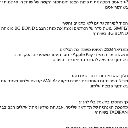
איך אסם הפכה את תקופת הצנע והמחסור הקשה של שנות ה-40 למותג לאומי?
בשיתוף אסם
הסוד לקירות נקיים ללא כתמים נחשף
מומחה BG BOND עושה סדר על המדפים ומציג את מותג הצבע SIMPLY
בשיתוף BG BOND
מונדיאל 2026: הטוטו משנה את הכללים
יחסי הימור משופרים, הפקדות ב-Apple Pay ותשלום זכיות מיידי
בשיתוף המועצה להסדר ההימורים בספורט
חלון ההזדמנויות בכפר גנים נסגר
קבוצת אלמוג מציגה את פרויקט MALA: מגדלי הפרימיום האחרונים בפתח תקווה
בשיתוף קבוצת אלמוג
כך תחסכו בחשמל בלי להזיע
מהפכת האנרגיה של תדיראן: שליטה, אבטחת מידע וניהול אקלים חכם בבי
בשיתוף TADIRAN