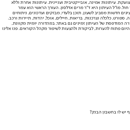
ועקת. עיתונות אמינה, אובייקטיבית ועניינית. עיתונות אחרת וללא
עור החשיפה הגבוה ביותר בימי חול. מו"ל העיתון היא ד"ר מרים אדלסון. העורך הראשי הוא עמר
 והעורך המייסד הוא עמוס רגב. אתרי האינטרנט של "ישראל היום" בעברית ובאנגלית, כמו כן היישומונים (אפליקציות) לאנדרואיד ול-iOS, מציגים חדשות מסביב לשעון, תוכן בלעדי, מבזקים ועדכונים, ניתוחים
, ספורט, כלכלה וצרכנות, בריאות, חיילים, אוכל, יהדות, תיירות ורכב.
דורה המודפסת של העיתון זמינים גם באתר, במהדורה יומית מקוונת,
היום פתוח להערות, לביקורת ולהצעות לשיפור מקהל הקוראים. פנו אלינו
 יש לו בחשבון הבנק?