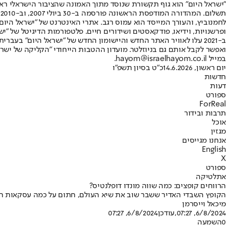
"ישראל היום" הוא גוף תקשורת שנוסד מתוך האמונה שהציבור הישראלי ראוי 
ת
ופרשנויות, וידיאו, פודקאסטים ושידורים חיים. פלטפורמות הדיגיטל של "ישרא
ב-2021 עלו לאוויר האתר החדש והיישומון החדש של "ישראל היום" בע
ואפשר לקבל אותם גם בניוזלטר. מועדון ההטבות הייחודי "הקליקה של ישרא
במייל hayom@israelhayom.co.il.
יום ראשון, 14.6.2026
כ"ט בסיון תשפ"ו
חדשות
דעות
ספורט
ForReal
תרבות ובידור
אוכל
מגזין
אנחנו מגייסים
English
X
ספורט
אתלטיקה
הרווחים קופצים: כמה שווה מונדו דופלנטיס?
הקופץ השבדי האדיר ששבר שוב את שיא העולם, חתום על כמה עסקאות חסות
מיכאל וייסרמן
6/8/2024, 07:27
,עודכן
6/8/2024, 07:27
0
השמעה