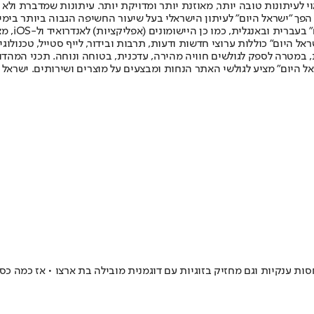
לעיתונות טובה יותר, מאוזנת יותר ומדויקת יותר. עיתונות שמדברת ולא צ
שלום. המהדורה המודפסת הראשונה פורסמה ב-30 ביולי 2007, וב-2010 הפך "ישראל היום" לעיתון הישראלי בעל שי
לחמנוביץ,
ל היום" כוללות ערוצי חדשות ודעות, תרבות ובידור, לייף סטייל, טכנולוגיה
ברית, במטרה לספק לגולשים חוויה מהירה, עדכנית, בטוחה ונוחה. תכני המה
ל היום" מציע לגולשי האתר הנחות ומבצעים על מוצרים ושירותים. ישראל 
 ענקיות וגם מחזיק בזוגיות עם דוגמנית מובילה בת ארצו • אז כמה כסף