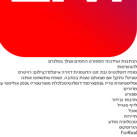
הכתבות ועידכוני הספורט החמים אצלך בטלגרם
להצטרפות
מונדו דופלנטיס ובת זוגו הדוגמנית דזירה אינגלנדר,צילום: רויטרס
טעינו? נתקן! אם מצאתם טעות בכתבה, נשמח שתשתפו אותנו
אולימפיאדת פריז 2024
ארמנד דופלנטיס
כלכלת ספורט
פריז 2024 אולימפי עולמי
מדורים
ספורט
תרבות ובידור
לייף סטייל
אוכל
תיירות
טכנולוגיה ומדע
הורוסקופ
ForReal