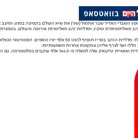
כיאה לספורטאי על, דופלנטיס בן ה-24, מתעשר והונו מוערך בכ-5 מיליון
ת הללו ואף לצרף אליהן עסקאות אחרות משמעותיות.
ורמה. גם היא מכניסה סכומי כסף לא מבוטלים מקמפיינים ומחסויות.