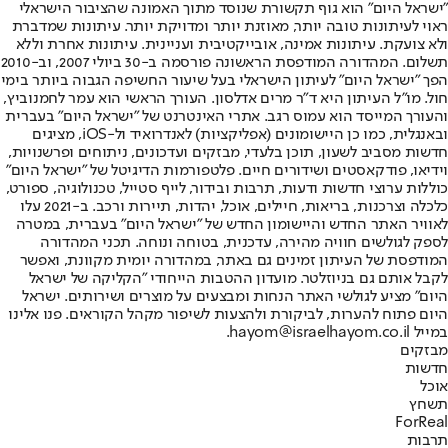
"ישראל היום" הוא גוף תקשורת שנוסד מתוך האמונה שהציבור הישראלי
ראוי לעיתונות טובה יותר, מאוזנת יותר ומדויקת יותר. עיתונות שמדברת
ולא צועקת. עיתונות אמינה, אובייקטיבית ועניינית. עיתונות אחרת וללא
תשלום. המהדורה המודפסת הראשונה פורסמה ב-30 ביולי 2007, וב-2010
הפך "ישראל היום" לעיתון הישראלי בעל שיעור החשיפה הגבוה ביותר בימי
חול. מו"ל העיתון היא ד"ר מרים אדלסון. העורך הראשי הוא עמר לחמנוביץ,
והעורך המייסד הוא עמוס רגב. אתרי האינטרנט של "ישראל היום" בעברית
ובאנגלית, כמו כן היישומונים (אפליקציות) לאנדרואיד ול-iOS, מציגים
חדשות מסביב לשעון, תוכן בלעדי, מבזקים ועדכונים, ניתוחים ופרשנויות,
וידיאו, פודקאסטים ושידורים חיים. פלטפורמות הדיגיטל של "ישראל היום"
כוללות ערוצי חדשות ודעות, תרבות ובידור, לייף סטייל, טכנולוגיה, ספורט,
כלכלה וצרכנות, בריאות, חיילים, אוכל, יהדות, תיירות ורכב. ב-2021 עלו
לאוויר האתר החדש והיישומון החדש של "ישראל היום" בעברית, במטרה
לספק לגולשים חוויה מהירה, עדכנית, בטוחה ונוחה. תכני המהדורה
המודפסת של העיתון זמינים גם באתר, במהדורה יומית מקוונת, ואפשר
לקבל אותם גם בניוזלטר. מועדון ההטבות הייחודי "הקליקה של ישראל
היום" מציע לגולשי האתר הנחות ומבצעים על מוצרים ושירותים. ישראל
היום פתוח להערות, לביקורת ולהצעות לשיפור מקהל הקוראים. פנו אלינו
במייל hayom@israelhayom.co.il.
מבזקים
חדשות
אוכל
תשחץ
ForReal
תרבות