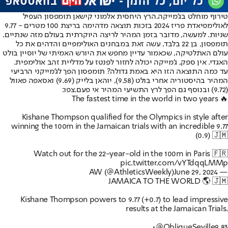
טירוף מוחלט בג'מייקה.
הרץ היחסית אלמוני קישאן תומפסון העפיל
לאולימפיאדת פריז 2024 בזכות תוצאה מדהימה בריצת 100 מטרים - 9.77
שניות. למעשה, מדובר בזמן המהיר לריצה היוקרתית בעולם מזה שנתיים.
תומפסון, בן 22 בלבד, עשה זאת במבחנים האולימפיים והדהים את כל
עולם האתלטיקה, שכאמור עדיין מחפש את היורש האמיתי של יוסיין בולט
האגדי. אין ספק, ג'מייקה יכולה לחזור לפנטז על מדליית זהב אולימפית.
עד כמה התוצאה הזו היא באמת גדולה? תומפסון הפך לג'מייקני הרביעי
המהיר בהיסטוריה אחרי בולט (9.58), יוהאן בלייק (9.69) ואסאפה פאוול
(9.72) ובנוסף גם הפך לרץ התשיעי המהיר אי פעם.
צפו:
The fastest time in the world in two years 🔥
Kishane Thompson qualified for the Olympics in style after
winning the 100m in the Jamaican trials with an incredible 9.77
(0.9) 🇯🇲
Watch out for the 22-year-old in the 100m in Paris 🇫🇷
pic.twitter.com/vYTdqqLMMp
June 29, 2024
— AW (@AthleticsWeekly)
JAMAICA TO THE WORLD 🌎 🇯🇲
Kishane Thompson powers to 9.77 (+0.7) to lead impressive
results at the Jamaican Trials.
•
@ObliqueSeville
9.83