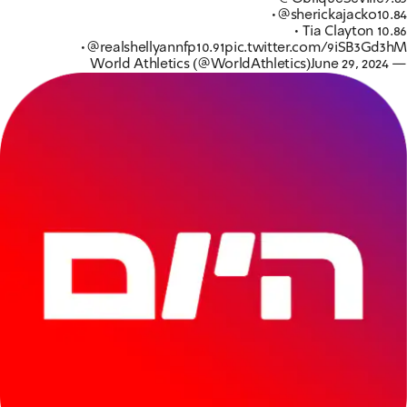
•
@sherickajacko
10.84
• Tia Clayton 10.86
•
@realshellyannfp
10.91
pic.twitter.com/9iSB3Gd3hM
June 29, 2024
— World Athletics (@WorldAthletics)