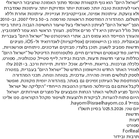
"ישראל היום" הוא גוף תקשורת שנוסד מתוך האמונה שהציבור הישראלי
ראוי לעיתונות טובה יותר, מאוזנת יותר ומדויקת יותר. עיתונות שמדברת
ולא צועקת. עיתונות אמינה, אובייקטיבית ועניינית. עיתונות אחרת וללא
תשלום. המהדורה המודפסת הראשונה פורסמה ב-30 ביולי 2007, וב-2010
הפך "ישראל היום" לעיתון הישראלי בעל שיעור החשיפה הגבוה ביותר בימי
חול. מו"ל העיתון היא ד"ר מרים אדלסון. העורך הראשי הוא עמר לחמנוביץ,
והעורך המייסד הוא עמוס רגב. אתרי האינטרנט של "ישראל היום" בעברית
ובאנגלית, כמו כן היישומונים (אפליקציות) לאנדרואיד ול-iOS, מציגים
חדשות מסביב לשעון, תוכן בלעדי, מבזקים ועדכונים, ניתוחים ופרשנויות,
וידיאו, פודקאסטים ושידורים חיים. פלטפורמות הדיגיטל של "ישראל היום"
כוללות ערוצי חדשות ודעות, תרבות ובידור, לייף סטייל, טכנולוגיה, ספורט,
כלכלה וצרכנות, בריאות, חיילים, אוכל, יהדות, תיירות ורכב. ב-2021 עלו
לאוויר האתר החדש והיישומון החדש של "ישראל היום" בעברית, במטרה
לספק לגולשים חוויה מהירה, עדכנית, בטוחה ונוחה. תכני המהדורה
המודפסת של העיתון זמינים גם באתר, במהדורה יומית מקוונת, ואפשר
לקבל אותם גם בניוזלטר. מועדון ההטבות הייחודי "הקליקה של ישראל
היום" מציע לגולשי האתר הנחות ומבצעים על מוצרים ושירותים. ישראל
היום פתוח להערות, לביקורת ולהצעות לשיפור מקהל הקוראים. פנו אלינו
במייל hayom@israelhayom.co.il.
יום שני, 25.5.2026
ט' בסיון תשפ"ו
חדשות
דעות
ספורט
ForReal
תרבות ובידור