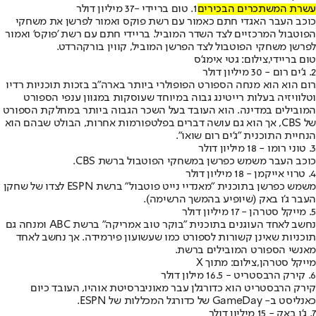
עשרת המשתכרים הבכירים
1. טום בריידי -37 מיליון דולר
כוכב העבר האגדי חתם כאמור עם רשת פוקס ואמור לפרשן את משחקי
הפוטבול המרכזיים לצד השדר המוביל. בריידי חתם עם רשת 'פוקס' ואמור
לפרשן משחקי הפוטבול לצד הפרשן המוביל, קווין בורקהרדט.
טום בריידי,צילום: גטי אימג'ס
2. ג'ים רום - 30 מיליון דולר
רום הוא הוא מנחה הספורט הפופולרי ביותר בארה"ב בזכות תוכניות רדיו
וטלוויזיה בעלות רייטינג גבוה במיוחד שעוסקות במגוון ענפי הספורט
המובילים במדינה. הוא העובד בעל השכר הגבוה ביותר במחלקת הספורט
של CBS, אך הוא גם עושה דברים בפלטפורמות אחרות, הבולט שבהם הוא
הנחיית התוכנית "ג'ים רום שואו".
3. טוני רומו - 18 מיליון דולר
כוכב העבר משמש כפרשן במשחקי הפוטבול ברשת CBS.
4. טרוי אייקמן - 18 מיליון דולר
משמש כפרשן בתוכנית "מאנדיי נייט פוטבול" ברשת ESPN לצדו של שחקן
העבר ג'ו באק (שיופיע בהמשך הרשימה).
5. מייקל סטרהן - 17 מיליון דולר
נחשב לאחד העוגנים בתוכנית "בוקר טוב אמריקה" ברשת ABC ומנחה גם
תוכניות שאינן קשורות לספורט כמו שעשועון פירמידה. אך נחשב לאחד
מאנשי הספורט המובילים ברשת.
מייקל סטרהן,צילום: מתוך X
6. קירק הרבסטריט - 16.5 מילון דולר
קירק הרבסטריט הוא כדורגלן עבר מאוניברסיטת אוהיו, העובד כיום
כאנליסט ב- GameDay של כדורגל המכללות של ESPN.
7. ג'ו באק - 15 מיליון דולר