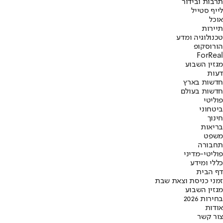
תרבות ובידור
לייף סטייל
אוכל
תיירות
טכנולוגיה ומדע
הורוסקופ
ForReal
מגזין השבוע
דעות
חדשות בארץ
חדשות בעולם
פוליטי
ביטחוני
חינוך
בריאות
משפט
תחבורה
פוליטי-מדיני
כללי ומידע
דף הבית
זמני כניסת וצאת שבת
מגזין השבוע
בחירות 2026
אודות
צור קשר