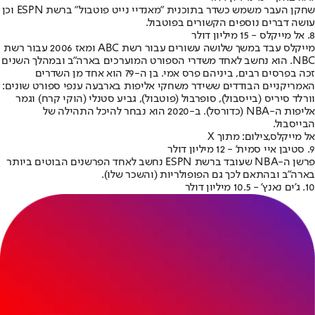
שחקן העבר משמש כשדר בתוכנית "מאנדיי נייט פוטבול" ברשת ESPN וכן
עושה דברים נוספים הקשורים בפוטבול.
8. אל מייקלס - 15 מיליון דולר
מייקלס עבד במשך שלושה עשורים עבור רשת ABC ומאז 2006 עבור רשת
NBC. הוא נחשב לאחד משדרי הספורט המוערכים בארה"ב ובמהלך השנים
זכה בפרסים רבים, ביניהם פרס אמי. בן ה-79 הוא אחד מן השדרים
האמריקניים הבודדים ששידר משחקי אליפות בארבעה ענפי ספורט שונים:
וורלד סיריס (בייסבול), סופרבול (פוטבול), גביע סטנלי (הוקי קרח) וגמר
אליפות ה-NBA (כדורסל). ב-2020 הוא נבחר להיכל התהילה של
הבייסבול.
אל מייקלס,צילום: מתוך X
9. סטיבן איי סמית' - 12 מיליון דולר
פרשן ה-NBA שעובד ברשת ESPN נחשב לאחד הפרשנים הבוטים ביותר
בארה"ב ובהתאם לכך גם הפופולריות (והשכר שלו).
10. ג'ים נאנץ' - 10.5 מיליון דולר