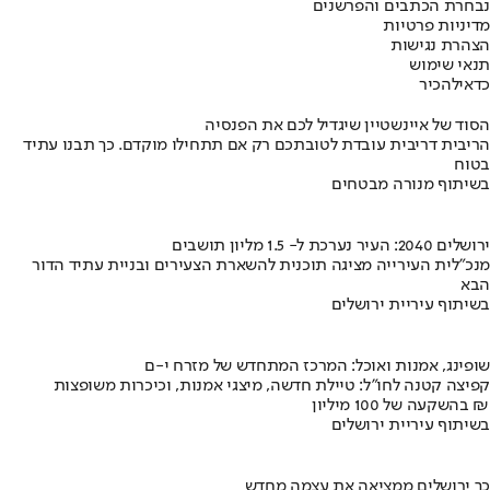
נבחרת הכתבים והפרשנים
מדיניות פרטיות
הצהרת נגישות
תנאי שימוש
כדאי
להכיר
הסוד של איינשטיין שיגדיל לכם את הפנסיה
הריבית דריבית עובדת לטובתכם רק אם תתחילו מוקדם. כך תבנו עתיד
בטוח
בשיתוף מנורה מבטחים
ירושלים 2040: העיר נערכת ל- 1.5 מליון תושבים
מנכ"לית העירייה מציגה תוכנית להשארת הצעירים ובניית עתיד הדור
הבא
בשיתוף עיריית ירושלים
שופינג, אמנות ואוכל: המרכז המתחדש של מזרח י-ם
קפיצה קטנה לחו"ל: טיילת חדשה, מיצגי אמנות, וכיכרות משופצות
בהשקעה של 100 מיליון ₪
בשיתוף עיריית ירושלים
כך ירושלים ממציאה את עצמה מחדש