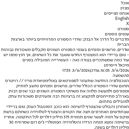
אוכל
מגזין
אנחנו מגייסים
English
X
ספורט
ענפים נוספים
מדברים כל הדרך אל הבנק: שדרי הספורט המרוויחים ביותר בארצות
הברית
שדרים, פרשנים ומנחים בענפי הספורט השונים מקבלים משכורות גבוהות
• טום בריידי הוא המצטרף החדש ששבר את כל השיאים, אך חוץ ממנו יש
עוד כמה שמשתכרים בצורה נאה • העשירייה המובילה בפנים
מיכאל וייסרמן
5/6/2024, 16:05
,עודכן
5/6/2024, 17:35
0
השמעה
הטכנולוגיה החדשה שתעזור לספורטאים באולימפיאדת פריז // רויטרס
תחום שדרי הספורט הכולל שדרים, פרשנים ומנחים נחשב לוותיק
ומפורסם ולמעשה מלווה את משחקי הספורט השונים כבר שנים רבות.
בארה"ב מתייחסים למקצוע זה ברצינות רבה ומעניקים משכורות עתק
למובילים בתחום.
האחרון והבולט שהצטרף לרשימה הוא כוכב הפוטבול הענק טום בריידי
שבחודשים האחרונים חצה את הקווים והצטרף לטלוויזיה כשחתם ברשת
פוקס על חוזה לעשר שנים תמורת 375 מיליון דולרים לכל התקופה. אחריו
ברשימה נמצא מנחה הרדיו והטלוויזיה הפופולרי ג'ים רום שמרוויח 30
מיליון דולרים בשנה.