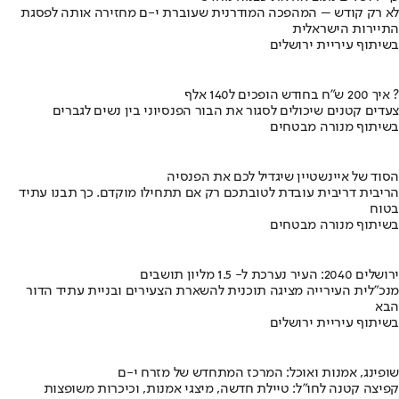
לא רק קודש – המהפכה המודרנית שעוברת י-ם מחזירה אותה לפסגת
התיירות הישראלית
בשיתוף עיריית ירושלים
איך 200 ש"ח בחודש הופכים ל140 אלף ?
צעדים קטנים שיכולים לסגור את הבור הפנסיוני בין נשים לגברים
בשיתוף מנורה מבטחים
הסוד של איינשטיין שיגדיל לכם את הפנסיה
הריבית דריבית עובדת לטובתכם רק אם תתחילו מוקדם. כך תבנו עתיד
בטוח
בשיתוף מנורה מבטחים
ירושלים 2040: העיר נערכת ל- 1.5 מליון תושבים
מנכ"לית העירייה מציגה תוכנית להשארת הצעירים ובניית עתיד הדור
הבא
בשיתוף עיריית ירושלים
שופינג, אמנות ואוכל: המרכז המתחדש של מזרח י-ם
קפיצה קטנה לחו"ל: טיילת חדשה, מיצגי אמנות, וכיכרות משופצות