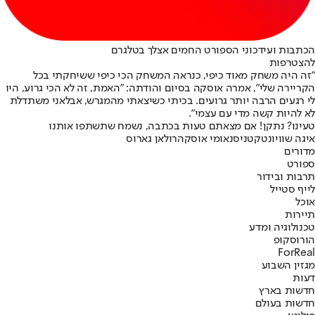
הכתבות ועידכוני הספורט החמים אצלך בטלגרם
להצטרפות
"זה היה משחק מאוד כיפי, כנראה המשחק הכי כיפי ששיחקתי בכל
הקריירה שלי", אמרה אוסקה בסיום והודתה: "האמת, זה לא הכי גרוע, היו
לי רגעים הרבה יותר גרועים. בכיתי כשיצאתי מהמגרש, אבל
אני משתדלת
לא להיות קשה מדי עם עצמי".
טעינו? נתקן! אם מצאתם טעות בכתבה, נשמח שתשתפו אותנו
איגה שוויונטק
טניס
נאומי אוסקה
רולאן גארוס
מדורים
ספורט
תרבות ובידור
לייף סטייל
אוכל
תיירות
טכנולוגיה ומדע
הורוסקופ
ForReal
מגזין השבוע
דעות
חדשות בארץ
חדשות בעולם