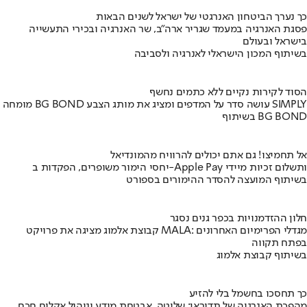
כך נערך הביטחון האנרגטי של ישראל לשנים הבאות
פסגת האנרגיה במעמד שגריר ארה"ב, שר האנרגיה ובכירי התעשייה
בישראל ובעולם
בשיתוף המכון הישראלי לאנרגיה ולסביבה
הסוד לקירות נקיים ללא כתמים נחשף
מומחה BG BOND עושה סדר על המדפים ומציג את מותג הצבע SIMPLY
בשיתוף BG BOND
אל תחמיצו! גם אתם יכולים להרוויח מהמונדיאל
יחסי הימור משופרים, הפקדות ב-Apple Pay ותשלום זכיות מיידי
בשיתוף המועצה להסדר ההימורים בספורט
חלון ההזדמנויות בכפר גנים נסגר
קבוצת אלמוג מציגה את פרויקט MALA: מגדלי הפרימיום האחרונים
בפתח תקווה
בשיתוף קבוצת אלמוג
כך תחסכו בחשמל בלי להזיע
מהפכת האנרגיה של תדיראן: שליטה, אבטחת מידע וניהול אקלים חכם