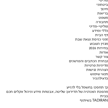
פוליטי
ביטחוני
חינוך
בריאות
משפט
תחבורה
פוליטי-מדיני
כללי ומידע
דף הבית
זמני כניסת וצאת שבת
מגזין השבוע
בחירות 2026
אודות
צור קשר
נבחרת הכתבים והפרשנים
מדיניות פרטיות
הצהרת נגישות
תנאי שימוש
כדאי
להכיר
כך תחסכו בחשמל בלי להזיע
מהפכת האנרגיה של תדיראן: שליטה, אבטחת מידע וניהול אקלים חכם
בבית
בשיתוף TADIRAN