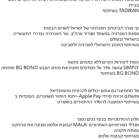
בבית
בשיתוף TADIRAN
כך נערך הביטחון האנרגטי של ישראל לשנים הבאות
פסגת האנרגיה במעמד שגריר ארה"ב, שר האנרגיה ובכירי התעשייה
בישראל ובעולם
בשיתוף המכון הישראלי לאנרגיה ולסביבה
הסוד לקירות נקיים ללא כתמים נחשף
מומחה BG BOND עושה סדר על המדפים ומציג את מותג הצבע SIMPLY
בשיתוף BG BOND
אל תחמיצו! גם אתם יכולים להרוויח מהמונדיאל
יחסי הימור משופרים, הפקדות ב-Apple Pay ותשלום זכיות מיידי
בשיתוף המועצה להסדר ההימורים בספורט
חלון ההזדמנויות בכפר גנים נסגר
קבוצת אלמוג מציגה את פרויקט MALA: מגדלי הפרימיום האחרונים
בפתח תקווה
בשיתוף קבוצת אלמוג