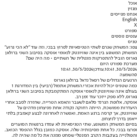
אוכל
מגזין
אנחנו מגייסים
English
X
ספורט
ענפים נוספים
טניס
צפו: המשחק שגרם לשתי הטניסאיות לפרוץ בבכי, וזה עוד "לא הכי גרוע"
המשחק המשוגע בין איגה שוויונטק לנאומי אוסקה בסיבוב השני ברולאן
גארוס הוביל להתפרקות מנטלית של השתיים • מה היה שם?
מערכת ספורט היום
30/5/2024, 10:41
,עודכן
30/5/2024, 10:41
0
השמעה
הרגעים הגדולים של רפאל נדאל ברולאן גארוס
כמה שטניס יכול להיות אכזרי.
המשחק אתמול (רביעי) בין המדורגת 1
בעולם איגה שוויונטק לנאומי אוסקה המתקמבקת בסיבוב השני ברולאן
גארוס, ללא ספק ייזכר עוד זמן רב.
אוסקה, אלופת הגרנד סלאם לשעבר והאמא הטרייה, שחזרה לסבב אחרי
היעדרות ממושכת, הייתה רחוקה נקודה אחת מניצחון מדהים על
שוויונטק, אך קרסה ברגע האמת, ואפשרה לאחרונה לבצע קאמבק בלתי
ייאמן בדרך לניצחון.
בסיום המשחק המשוגע, שתי הטניסאיות לא עמדו ברגשות הסוערים
ופרצו בבכי, כל אחת מסיבותיה שלה. אוסקה כמובן בגלל ההפסד הכואב,
והפולנייה בעקבות הקרב המנטלי שסחט ממנה את כל מה שהיה לה.