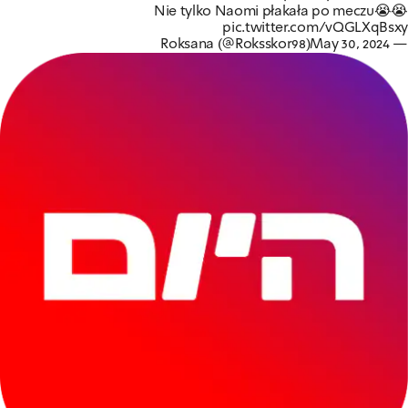
Nie tylko Naomi płakała po meczu😭😭
pic.twitter.com/vQGLXqBsxy
May 30, 2024
— Roksana (@Roksskor98)