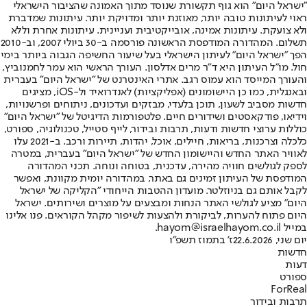
"ישראל היום" הוא גוף תקשורת שנוסד מתוך האמונה שהציבור הישראלי
ראוי לעיתונות טובה יותר, מאוזנת יותר ומדויקת יותר. עיתונות שמדברת
ולא צועקת. עיתונות אמינה, אובייקטיבית ועניינית. עיתונות אחרת וללא
תשלום. המהדורה המודפסת הראשונה פורסמה ב-30 ביולי 2007, וב-2010
הפך "ישראל היום" לעיתון הישראלי בעל שיעור החשיפה הגבוה ביותר בימי
חול. מו"ל העיתון היא ד"ר מרים אדלסון. העורך הראשי הוא עמר לחמנוביץ,
והעורך המייסד הוא עמוס רגב. אתרי האינטרנט של "ישראל היום" בעברית
ובאנגלית, כמו כן היישומונים (אפליקציות) לאנדרואיד ול-iOS, מציגים
חדשות מסביב לשעון, תוכן בלעדי, מבזקים ועדכונים, ניתוחים ופרשנויות,
וידיאו, פודקאסטים ושידורים חיים. פלטפורמות הדיגיטל של "ישראל היום"
כוללות ערוצי חדשות ודעות, תרבות ובידור, לייף סטייל, טכנולוגיה, ספורט,
כלכלה וצרכנות, בריאות, חיילים, אוכל, יהדות, תיירות ורכב. ב-2021 עלו
לאוויר האתר החדש והיישומון החדש של "ישראל היום" בעברית, במטרה
לספק לגולשים חוויה מהירה, עדכנית, בטוחה ונוחה. תכני המהדורה
המודפסת של העיתון זמינים גם באתר, במהדורה יומית מקוונת, ואפשר
לקבל אותם גם בניוזלטר. מועדון ההטבות הייחודי "הקליקה של ישראל
היום" מציע לגולשי האתר הנחות ומבצעים על מוצרים ושירותים. ישראל
היום פתוח להערות, לביקורת ולהצעות לשיפור מקהל הקוראים. פנו אלינו
במייל hayom@israelhayom.co.il.
יום שני, 22.6.2026
ז' בתמוז תשפ"ו
חדשות
דעות
ספורט
ForReal
תרבות ובידור