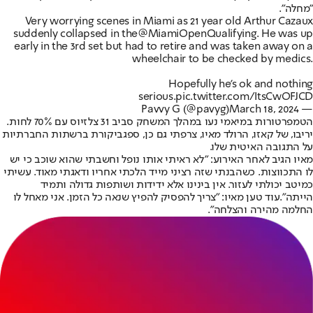
"מחלה".
Very worrying scenes in Miami as 21 year old Arthur Cazaux
suddenly collapsed in the
@MiamiOpen
Qualifying. He was up
early in the 3rd set but had to retire and was taken away on a
wheelchair to be checked by medics.
Hopefully he's ok and nothing
serious.
pic.twitter.com/ItsCwOFJCD
March 18, 2024
— Pavvy G (@pavyg)
הטמפרטורות במיאמי נעו במהלך המשחק סביב 31 צלזיוס עם 70% לחות.
יריבו, של קאזו, הרולד מאיו, צרפתי גם כן, ספג
ביקורת ברשתות החברתיות
על התגובה האיטית שלו.
מאיו הגיב לאחר האירוע: "לא ראיתי אותו נופל וחשבתי שהוא שוכב כי יש
לו התכווצות. כשהבנתי שזה רציני מייד הלכתי אחריו ודאגתי מאוד. עשיתי
כמיטב יכולתי לעזור. אין בינינו אלא ידידות ושותפות גדולה ותמיד
הייתה".עוד טען מאיו: "צריך להפסיק להפיץ שנאה כל הזמן. אני מאחל לו
החלמה מהירה והצלחה".