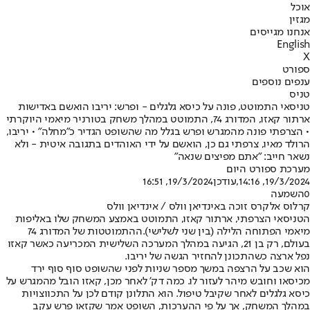
אוכל
מגזין
אנחנו מגייסים
English
X
ספורט
ענפים נוספים
טניס
טניסאי התמוטט, פונה על כיסא גלגלים - ופרש: יריבו הואשם באדישות
ארתור קאזו, המדורג 74, התמוטט במהלך משחק בטורניר מיאמי היוקרתי
• הצרפתי פונה מהמגרש ופרש בגלל מה שהשופט הגדיר כ"מחלה" • יריבו,
הרולד מאיו, צרפתי גם כן, הואשם על ידי האוהדים בתגובה איטית - ולא
נשאר חייב: "אתם מפיצים שנאה"
מערכת ספורט היום
19/3/2024, 14:16
,עודכן
19/3/2024, 16:51
0
השמעה
קרלוס אלקרס זוכה באינדיאן וולס / אינדיאן וולס
הטניסאי הצרפתי, ארתור קאזו, התמוטט באמצע המשחק שלו באליפות
מיאמי הפתוחה הלילה (בין שני לשלישי).
ההתמוטטות של המדורג 74
בעולם, רק בן 21, הגיעה במהלך המערכה השלישית המכריעה כאשר קאזו
נפל ארצה כשהתכונן להחזיר הגשה של יריבו.
הוא שכב על הרצפה במשך מספר שניות לפני שהשופט סוף סוף ירד
מכיסאו וחובש מיהר לעזור לו. כמה דק' לאחר מכן, קאזו הובל מהמגרש על
כיסא גלגלים לאחר שקיבל טיפול. הוא התלונן קודם לכן על התכווצויות
במהלך המשחק, אך על פי ההערכות, השופט אמר שקזאו פרש עקב