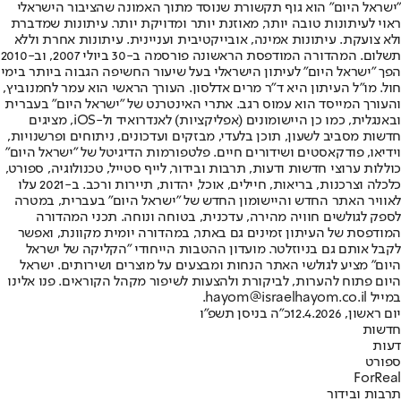
"ישראל היום" הוא גוף תקשורת שנוסד מתוך האמונה שהציבור הישראלי
ראוי לעיתונות טובה יותר, מאוזנת יותר ומדויקת יותר. עיתונות שמדברת
ולא צועקת. עיתונות אמינה, אובייקטיבית ועניינית. עיתונות אחרת וללא
תשלום. המהדורה המודפסת הראשונה פורסמה ב-30 ביולי 2007, וב-2010
הפך "ישראל היום" לעיתון הישראלי בעל שיעור החשיפה הגבוה ביותר בימי
חול. מו"ל העיתון היא ד"ר מרים אדלסון. העורך הראשי הוא עמר לחמנוביץ,
והעורך המייסד הוא עמוס רגב. אתרי האינטרנט של "ישראל היום" בעברית
ובאנגלית, כמו כן היישומונים (אפליקציות) לאנדרואיד ול-iOS, מציגים
חדשות מסביב לשעון, תוכן בלעדי, מבזקים ועדכונים, ניתוחים ופרשנויות,
וידיאו, פודקאסטים ושידורים חיים. פלטפורמות הדיגיטל של "ישראל היום"
כוללות ערוצי חדשות ודעות, תרבות ובידור, לייף סטייל, טכנולוגיה, ספורט,
כלכלה וצרכנות, בריאות, חיילים, אוכל, יהדות, תיירות ורכב. ב-2021 עלו
לאוויר האתר החדש והיישומון החדש של "ישראל היום" בעברית, במטרה
לספק לגולשים חוויה מהירה, עדכנית, בטוחה ונוחה. תכני המהדורה
המודפסת של העיתון זמינים גם באתר, במהדורה יומית מקוונת, ואפשר
לקבל אותם גם בניוזלטר. מועדון ההטבות הייחודי "הקליקה של ישראל
היום" מציע לגולשי האתר הנחות ומבצעים על מוצרים ושירותים. ישראל
היום פתוח להערות, לביקורת ולהצעות לשיפור מקהל הקוראים. פנו אלינו
במייל hayom@israelhayom.co.il.
יום ראשון, 12.4.2026
כ"ה בניסן תשפ"ו
חדשות
דעות
ספורט
ForReal
תרבות ובידור