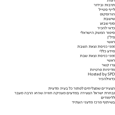
דעות
תרבות ובידור
לייף סטייל
הורוסקופ
שישבת
סוף שבוע
כדאי להכיר
סיפור המשק הישראלי
נדל"ן
ראשי
זמני כניסת וצאת השבת
מידע כללי
זמני כניסת וצאת שבת
ראשי
צרו קשר
מדיניות פרטיות
Hosted by SPD
כדאי
להכיר
הצעירים שמצליחים לפתור כל בעיה מדעית
נבחרת ישראל הצעירה במדעים מעניקה חוויה שהיא הרבה מעבר
ללימודים
בשיתוף מרכז מדעני העתיד