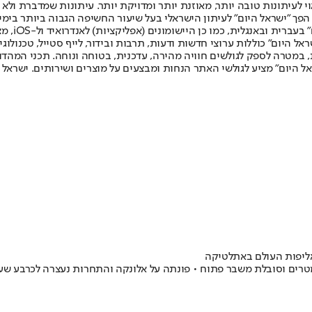
לעיתונות טובה יותר, מאוזנת יותר ומדויקת יותר. עיתונות שמדברת ולא צ
שלום. המהדורה המודפסת הראשונה פורסמה ב-30 ביולי 2007, וב-2010 הפך "ישראל היום" לעיתון הישראלי בעל שי
לחמנוביץ,
ל היום" כוללות ערוצי חדשות ודעות, תרבות ובידור, לייף סטייל, טכנולוגיה
ברית, במטרה לספק לגולשים חוויה מהירה, עדכנית, בטוחה ונוחה. תכני המה
ל היום" מציע לגולשי האתר הנחות ומבצעים על מוצרים ושירותים. ישראל 
ליפות העולם באתלטיקה