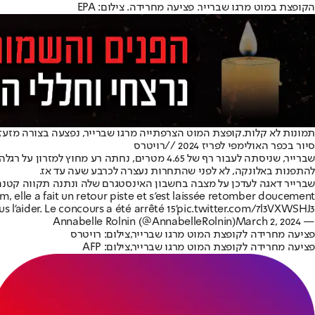
הקופצת במוט מרגו שברייר. פציעה מחרידה. צילום: EPA
תמונות לא קלות.
קופצת המוט הצרפתייה מרגו שברייר, נפצעה בצורה מזע
סיור בכפר האולימפי לפריז 2024 //רויטרס
שברייר, שניסתה לעבור רף של 4.65 מטרים, נח
להתפנות באלונקה, לא לפני שהתחרות נעצרה לכרבע שעה עד אז.
שברייר דאגה לעדכן על מצבה בחשבון האינסטגרם שלה ונתנה תקווה קטנה
, elle a fait un retour piste et s'est laissée retomber doucement
s l'aider. Le concours a été arrêté 15'
pic.twitter.com/7l3VXWSHJ3
March 2, 2024
— Annabelle Rolnin (@AnnabelleRolnin)
פציעה מחרידה לקופצת המוט מרגו שברייר,צילום: רויטרס
פציעה מחרידה לקופצת המוט מרגו שברייר,צילום: AFP