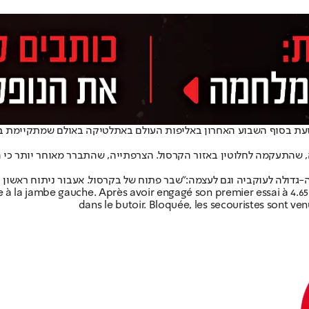
זעת בסוף השבוע האחרון באליפות העולם באתלטיקה באולם שמתקיימת בגל
תה רע מחוץ למזרון על רגלה, שהתעקמה לחלוטין באזור הקרסול. הצרפתייה, שהתברר מא
-גדולה לעוקביה וגם לעצמה:
"שבר פתוח של בקרסול. אעבור ניתוח ראשון כאן, השני ב
 à la jambe gauche. Après avoir engagé son premier essai à 4.65m
dans le butoir. Bloquée, les secouristes sont venu