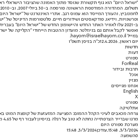
"ישראל היום" הוא גוף תקשורת שנוסד מתוך האמונה שהציבור הישראלי ראוי 
ת
ופרשנויות, וידיאו, פודקאסטים ושידורים חיים. פלטפורמות הדיגיטל של "ישרא
ב-2021 עלו לאוויר האתר החדש והיישומון החדש של "ישראל היום" בע
ואפשר לקבל אותם גם בניוזלטר. מועדון ההטבות הייחודי "הקליקה של ישרא
במייל hayom@israelhayom.co.il.
יום ראשון, 12.4.2026
כ"ה בניסן תשפ"ו
חדשות
דעות
ספורט
ForReal
תרבות ובידור
אוכל
מגזין
אנחנו מגייסים
English
X
ספורט
אתלטיקה
צרחה מכאבים לעיני הקהל ההמום: הפציעה המזעזעת של קופצת המוט בא
מרגו שברייר הצרפתייה נחתה לא טוב על רגלה בניסיון לעבור רף של 4.65 מטרים וסובלת משבר פתוח • פונתה על אלונקה והתחרות נעצרה לכרבע שעה עד שחודשה
מערכת ספורט היום
3/3/2024, 15:48
,עודכן
3/3/2024, 15:48
0
השמעה