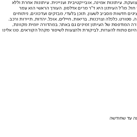
ועקת. עיתונות אמינה, אובייקטיבית ועניינית. עיתונות אחרת וללא
עור החשיפה הגבוה ביותר בימי חול. מו"ל העיתון היא ד"ר מרים אדלסון. העורך הראשי הוא עמר
 והעורך המייסד הוא עמוס רגב. אתרי האינטרנט של "ישראל היום" בעברית ובאנגלית, כמו כן היישומונים (אפליקציות) לאנדרואיד ול-iOS, מציגים חדשות מסביב לשעון, תוכן בלעדי, מבזקים ועדכונים, ניתוחים
, ספורט, כלכלה וצרכנות, בריאות, חיילים, אוכל, יהדות, תיירות ורכב.
דורה המודפסת של העיתון זמינים גם באתר, במהדורה יומית מקוונת,
היום פתוח להערות, לביקורת ולהצעות לשיפור מקהל הקוראים. פנו אלינו