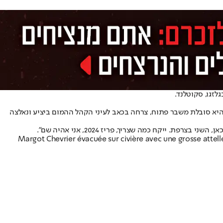
זגו, סקוטלנד.
וחר יותר כי היא סובלת משבר פתוח, צרחה בכאב לעיני הקהל ההמום ביציע ונאלצה
צרפת. ייקח כמה שצריך, פריז 2024, אני אהיה שם".
Margot Chevrier évacuée sur civière avec une grosse attelle