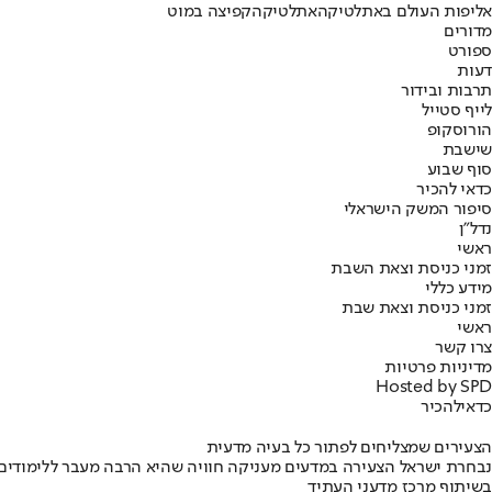
אליפות העולם באתלטיקה
אתלטיקה
קפיצה במוט
מדורים
ספורט
דעות
תרבות ובידור
לייף סטייל
הורוסקופ
שישבת
סוף שבוע
כדאי להכיר
סיפור המשק הישראלי
נדל"ן
ראשי
זמני כניסת וצאת השבת
מידע כללי
זמני כניסת וצאת שבת
ראשי
צרו קשר
מדיניות פרטיות
Hosted by SPD
כדאי
להכיר
הצעירים שמצליחים לפתור כל בעיה מדעית
נבחרת ישראל הצעירה במדעים מעניקה חוויה שהיא הרבה מעבר ללימודים
בשיתוף מרכז מדעני העתיד