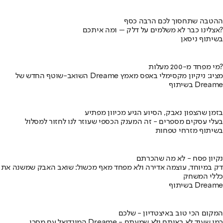
ההטבה שתחסוך לכם הרבה כסף
אצלינו כבר לא משלמים על דלק – ומה איתכם?
בשיתוף ניסאן
מי מפחד מ-200 מעלות?
השואב-שוטף החדש של Dreame מציג: ניקיון מקסימלי באפס מאמץ
בשיתוף Dreame
בזמן שהצפון נאבק, הסיוע הגיע מכיוון מפתיע
בעלי עסקים מספרים - זה המענק הכספי שעוזר לנו לחזור למסלול
בשיתוף מזרחי טפחות
נקיון פסח - לא מה שהכרתם
דק במיוחד, עוצמה אדירה ולא מפחד מאף מכשול: שואב האבק שמשנה את
כללי המשחק
בשיתוף Dreame
המקום הכי טוב באיצטדיון - שלכם
המונדיאל עם מסכי Dreame - כמו שעוד לא ראיתם ולא שמעתם