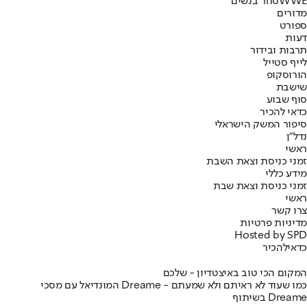
WWE
סחר בנשים
מדורים
ספורט
דעות
תרבות ובידור
לייף סטייל
הורוסקופ
שישבת
סוף שבוע
כדאי להכיר
סיפור המשק הישראלי
נדל"ן
ראשי
זמני כניסת וצאת השבת
מידע כללי
זמני כניסת וצאת שבת
ראשי
צרו קשר
מדיניות פרטיות
Hosted by SPD
כדאי
להכיר
המקום הכי טוב באיצטדיון - שלכם
המונדיאל עם מסכי Dreame - כמו שעוד לא ראיתם ולא שמעתם
בשיתוף Dreame