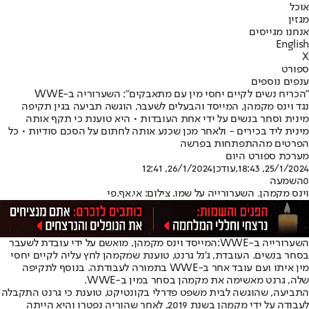
אוכל
מגזין
אנחנו מגייסים
English
X
ספורט
ענפים נוספים
"הכריח נשים לקיים יחסי מין עם מתאבקים": השערוריה ב-WWE
נגד וינס מקמהן, המייסד והבעלים לשעבר, הוגשה תביעה בגין תקיפה
מינית וסחר בנשים על ידי אחת העובדות • היא טוענת כי תקף אותה
מינית ליד בכירים - ולאחר מכן שכנע אותה לחתום על הסכם סודיות • כל
הפרטים מההתפתחות בפרשה
מערכת ספורט היום
25/1/2024, 18:43
,עודכן
26/1/2024, 12:41
0
השמעה
וינס מקמהן. השערורייה על שמו. צילום: אי.אף.פי
השערורייה ב-WWE:
המייסד וינס מקמהן, מואשם על ידי עובדת לשעבר
בסחר בנשים. העובדת, ג'נל גרנט, טוענת שמקמהן לחץ עליה לקיים יחסי
מין איתו ועם עובד אחר ב-WWE בתמורה לעבודתה. בנוסף לתקיפה
שלה, גרנט מאשימה את מקמהן בסחר במין ב-WWE.
התביעה, שהוגשה לבית משפט פדרלי בקונטיקט, טוענת כי גרנט התקבלה
לעבודה על ידי מקמהן בשנת 2019, לאחר שהוריה נפטרו והיא הייתה