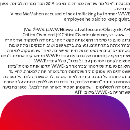
מובטלת. "אבל מה שנראה כמו חלום באביב 2019 הפך במהרה לסיוט", נטען
בתביעה.
Vince McMahon accused of sex trafficking by former WWE
employee he paid to keep quiet.
(Via:
@WSJ
)
#WWERaw
pic.twitter.com/OkrzgmRzAH
January 25, 2024
— CriticalOverlord (@CriticalOverlo3)
גרנט טוען כי מקמהן דחף אותה לקשר מיני בתמורה לתפקיד, ועד מהרה
"בירך אותה בתחתונים, נגע בה, ביקש שוב ושוב חיבוקים ובילה שעות
בשיתוף פרטים אינטימיים על חייו האישיים". לאחר שהועסקה, לכאורה
שיתף מקמהן תמונות של גרנט עם עובדי WWE ומתאבקים אחרים, ו"גייס
אנשים לקיים יחסי מין עם גב' גרנט", כולל עובדי WWE.
היא גם טוענת שמקמהן ובכיר אחר ב-WWE תקפו אותה מינית "בזמן
שעמיתים היו עסוקים ליד שולחנותיהם".
מאוחר יותר, לכאורה, לחץ על
גרנט לחתום על הסכם סודיות לאחר שסיפר לה שאשתו גילתה על מערכת
היחסים ביניהם.
"בסופו של דבר, גב' גרנט נכנעה ללחץ וחתמה על ההסכם
בתמורה לתשלומים - שמקמהן הפסיק מאוחר יותר לבצע", נטען בתביעה.
שערורייה ב-WWE,צילום: AFP