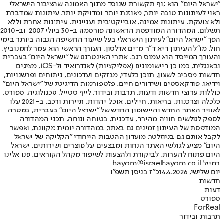
"ישראל היום" הוא גוף תקשורת שנוסד מתוך האמונה שהציבור הישראלי
ראוי לעיתונות טובה יותר, מאוזנת יותר ומדויקת יותר. עיתונות שמדברת
ולא צועקת. עיתונות אמינה, אובייקטיבית ועניינית. עיתונות אחרת וללא
תשלום. המהדורה המודפסת הראשונה פורסמה ב-30 ביולי 2007, וב-2010
הפך "ישראל היום" לעיתון הישראלי בעל שיעור החשיפה הגבוה ביותר בימי
חול. מו"ל העיתון היא ד"ר מרים אדלסון. העורך הראשי הוא עמר לחמנוביץ,
והעורך המייסד הוא עמוס רגב. אתרי האינטרנט של "ישראל היום" בעברית
ובאנגלית, כמו כן היישומונים (אפליקציות) לאנדרואיד ול-iOS, מציגים
חדשות מסביב לשעון, תוכן בלעדי, מבזקים ועדכונים, ניתוחים ופרשנויות,
וידיאו, פודקאסטים ושידורים חיים. פלטפורמות הדיגיטל של "ישראל היום"
כוללות ערוצי חדשות ודעות, תרבות ובידור, לייף סטייל, טכנולוגיה, ספורט,
כלכלה וצרכנות, בריאות, חיילים, אוכל, יהדות, תיירות ורכב. ב-2021 עלו
לאוויר האתר החדש והיישומון החדש של "ישראל היום" בעברית, במטרה
לספק לגולשים חוויה מהירה, עדכנית, בטוחה ונוחה. תכני המהדורה
המודפסת של העיתון זמינים גם באתר, במהדורה יומית מקוונת, ואפשר
לקבל אותם גם בניוזלטר. מועדון ההטבות הייחודי "הקליקה של ישראל
היום" מציע לגולשי האתר הנחות ומבצעים על מוצרים ושירותים. ישראל
היום פתוח להערות, לביקורת ולהצעות לשיפור מקהל הקוראים. פנו אלינו
במייל hayom@israelhayom.co.il.
יום שלישי, 14.4.2026
כ"ז בניסן תשפ"ו
חדשות
דעות
ספורט
ForReal
תרבות ובידור