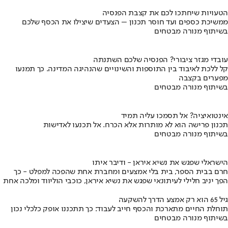
הטעויות שיחתכו לכם את קצבת הפנסיה
ממשיכת כספים ועד חוסר תכנון – הצעדים שיצילו את הכסף שלכם
בשיתוף מנורה מבטחים
עובדי מגזר ציבורי? הפנסיה שלכם השתנתה
קל ללכת לאיבוד בין התוספות והשינויים שהנהיגה המדינה. כך תמנעו
מפערים בקצבה
בשיתוף מנורה מבטחים
אינטואיציה? אל תסמכו עליה תמיד
תכנון פרישה הוא לא מותרות אלא הכרח. אל תכנעו לאדישות
בשיתוף מנורה מבטחים
הישראלי שפגש את נשיא איראן - ודיבר איתו
חרם בבית הספר, בית בלי אמצעים ומחברת אחת שהפכה למפלט - כך
הפך יניב חלילי לעיתונאי שפגש את נשיא איראן, כוכבי הוליווד ומלכה אחת
גיל 65 הוא רק אמצע הדרך להשקעה
תוחלת החיים מתארכת והכסף חייב לעבוד: כך תתכננו אופק כלכלי נכון
בשיתוף מנורה מבטחים