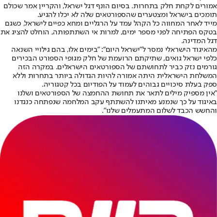
אמורים לקחת חלק בתחרות. בסיום הונף דגל ישראל, והקריין אמר שכולם
תומכים בישראל ומצטערים שהספורטאים שלה לא יכלו להגיע.
מייד לאחר המחווה כל הקהל עמד על הרגליים ומחא כפיים לישראל, כשגם
בטקס הפתיחה לפני מספר ימים, למרות אי השתתפותה, הוחלט להציג את
דגל המדינה.
מהאיגוד הישראלי נמסר ל"ישראל היום": "בימים אלו, בהם גילויי השנאה
כלפי ישראל גואים, שתיקתם הרועמת של חלק מגופי הספורט הבכירים
גורמים נזק כביר לתחושתם של הספורטאים הישראלים. במקרה הזה
המשלחת הישראלית היתה אמורה להיות הגדולה ביותר בתחרות וללא
ספק בעלת סיכויים גבוהים לעמוד על הפודיום בכל קטגוריה.
"אין מספיק מילים לתאר את תחושת ההחמצה של הספורטאים ושלנו
באיגוד על כך שנמנע מאיתנו להשתתף עקב המלחמה שנפתחה כנגדנו
והחשש הכבד לשלום המתעמלים שלנו".