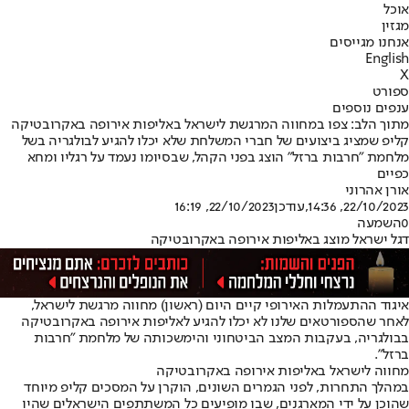
אוכל
מגזין
אנחנו מגייסים
English
X
ספורט
ענפים נוספים
מתוך הלב: צפו במחווה המרגשת לישראל באליפות אירופה באקרובטיקה
קליפ שמציג ביצועים של חברי המשלחת שלא יכלו להגיע לבולגריה בשל
מלחמת "חרבות ברזל" הוצג בפני הקהל, שבסיומו נעמד על רגליו ומחא
כפיים
אורן אהרוני
22/10/2023, 14:36
,עודכן
22/10/2023, 16:19
0
השמעה
דגל ישראל מוצג באליפות אירופה באקרובטיקה
איגוד ההתעמלות האירופי קיים היום (ראשון) מחווה מרגשת לישראל,
לאחר שהספורטאים שלנו לא יכלו להגיע לאליפות אירופה באקרובטיקה
בבולגריה, בעקבות המצב הביטחוני והימשכותה של מלחמת "חרבות
ברזל".
מחווה לישראל באליפות אירופה באקרובטיקה
במהלך התחרות, לפני הגמרים השונים, הוקרן על המסכים קליפ מיוחד
שהוכן על ידי המארגנים, שבו מופיעים כל המשתתפים הישראלים שהיו