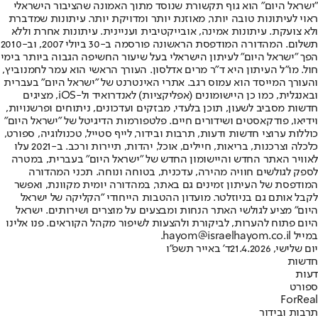
"ישראל היום" הוא גוף תקשורת שנוסד מתוך האמונה שהציבור הישראלי
ראוי לעיתונות טובה יותר, מאוזנת יותר ומדויקת יותר. עיתונות שמדברת
ולא צועקת. עיתונות אמינה, אובייקטיבית ועניינית. עיתונות אחרת וללא
תשלום. המהדורה המודפסת הראשונה פורסמה ב-30 ביולי 2007, וב-2010
הפך "ישראל היום" לעיתון הישראלי בעל שיעור החשיפה הגבוה ביותר בימי
חול. מו"ל העיתון היא ד"ר מרים אדלסון. העורך הראשי הוא עמר לחמנוביץ,
והעורך המייסד הוא עמוס רגב. אתרי האינטרנט של "ישראל היום" בעברית
ובאנגלית, כמו כן היישומונים (אפליקציות) לאנדרואיד ול-iOS, מציגים
חדשות מסביב לשעון, תוכן בלעדי, מבזקים ועדכונים, ניתוחים ופרשנויות,
וידיאו, פודקאסטים ושידורים חיים. פלטפורמות הדיגיטל של "ישראל היום"
כוללות ערוצי חדשות ודעות, תרבות ובידור, לייף סטייל, טכנולוגיה, ספורט,
כלכלה וצרכנות, בריאות, חיילים, אוכל, יהדות, תיירות ורכב. ב-2021 עלו
לאוויר האתר החדש והיישומון החדש של "ישראל היום" בעברית, במטרה
לספק לגולשים חוויה מהירה, עדכנית, בטוחה ונוחה. תכני המהדורה
המודפסת של העיתון זמינים גם באתר, במהדורה יומית מקוונת, ואפשר
לקבל אותם גם בניוזלטר. מועדון ההטבות הייחודי "הקליקה של ישראל
היום" מציע לגולשי האתר הנחות ומבצעים על מוצרים ושירותים. ישראל
היום פתוח להערות, לביקורת ולהצעות לשיפור מקהל הקוראים. פנו אלינו
במייל hayom@israelhayom.co.il.
יום שלישי, 21.4.2026
ד' באייר תשפ"ו
חדשות
דעות
ספורט
ForReal
תרבות ובידור