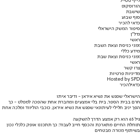
לייף סטייל
הורוסקופ
שישבת
סוף שבוע
כדאי להכיר
סיפור המשק הישראלי
נדל"ן
ראשי
זמני כניסת וצאת השבת
מידע כללי
זמני כניסת וצאת שבת
ראשי
צרו קשר
מדיניות פרטיות
Hosted by SPD
כדאי
להכיר
הישראלי שפגש את נשיא איראן - ודיבר איתו
חרם בבית הספר, בית בלי אמצעים ומחברת אחת שהפכה למפלט - כך
הפך יניב חלילי לעיתונאי שפגש את נשיא איראן, כוכבי הוליווד ומלכה אחת
גיל 65 הוא רק אמצע הדרך להשקעה
תוחלת החיים מתארכת והכסף חייב לעבוד: כך תתכננו אופק כלכלי נכון
בשיתוף מנורה מבטחים