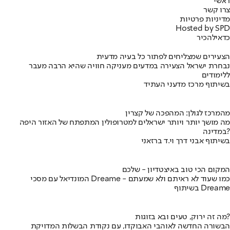
ראשי
צרו קשר
מדיניות פרטיות
Hosted by SPD
כדאי
להכיר
הצעירים שמצליחים לפתור כל בעיה מדעית
נבחרת ישראל הצעירה במדעים מעניקה חוויה שהיא הרבה מעבר
ללימודים
בשיתוף מרכז מדעני העתיד
מהמרכז לגולן: המהפכה של קצרין
מה מושך יותר ויותר ישראלים למטרופולין המתפתח של האזור היפה
במדינה?
בשיתוף אבני דרך וי.ד ברזאני
המקום הכי טוב באיצטדיון - שלכם
המונדיאל עם מסכי Dreame - כמו שעוד לא ראיתם ולא שמעתם
בשיתוף Dreame
מה זה ירוק, טעים ובא בזוגות?
הבשורה החדשה לאוהבי האבוקדו, עם נקודת הבשלות המדויקת