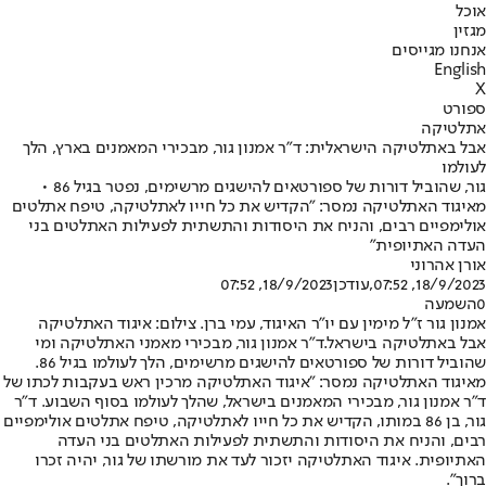
אוכל
מגזין
אנחנו מגייסים
English
X
ספורט
אתלטיקה
אבל באתלטיקה הישראלית: ד"ר אמנון גור, מבכירי המאמנים בארץ, הלך
לעולמו
גור, שהוביל דורות של ספורטאים להישגים מרשימים, נפטר בגיל 86 •
מאיגוד האתלטיקה נמסר: "הקדיש את כל חייו לאתלטיקה, טיפח אתלטים
אולימפיים רבים, והניח את היסודות והתשתית לפעילות האתלטים בני
העדה האתיופית"
אורן אהרוני
18/9/2023, 07:52
,עודכן
18/9/2023, 07:52
0
השמעה
אמנון גור ז"ל מימין עם יו"ר האיגוד, עמי ברן. צילום: איגוד האתלטיקה
אבל באתלטיקה בישראל.
ד"ר אמנון גור, מבכירי מאמני האתלטיקה ומי
שהוביל דורות של ספורטאים להישגים מרשימים, הלך לעולמו בגיל 86.
מאיגוד האתלטיקה נמסר: "איגוד האתלטיקה מרכין ראש בעקבות לכתו של
ד"ר אמנון גור, מבכירי המאמנים בישראל, שהלך לעולמו בסוף השבוע. ד"ר
גור, בן 86 במותו, הקדיש את כל חייו לאתלטיקה, טיפח אתלטים אולימפיים
רבים, והניח את היסודות והתשתית לפעילות האתלטים בני העדה
האתיופית. איגוד האתלטיקה יזכור לעד את מורשתו של גור, יהיה זכרו
ברוך".