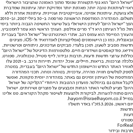
"ישראל היום" הוא גוף תקשורת שנוסד מתוך האמונה שהציבור הישראלי
ראוי לעיתונות טובה יותר, מאוזנת יותר ומדויקת יותר. עיתונות שמדברת
ולא צועקת. עיתונות אמינה, אובייקטיבית ועניינית. עיתונות אחרת וללא
תשלום. המהדורה המודפסת הראשונה פורסמה ב-30 ביולי 2007, וב-2010
הפך "ישראל היום" לעיתון הישראלי בעל שיעור החשיפה הגבוה ביותר בימי
חול. מו"ל העיתון היא ד"ר מרים אדלסון. העורך הראשי הוא עמר לחמנוביץ,
והעורך המייסד הוא עמוס רגב. אתרי האינטרנט של "ישראל היום" בעברית
ובאנגלית, כמו כן היישומונים (אפליקציות) לאנדרואיד ול-iOS, מציגים
חדשות מסביב לשעון, תוכן בלעדי, מבזקים ועדכונים, ניתוחים ופרשנויות,
וידיאו, פודקאסטים ושידורים חיים. פלטפורמות הדיגיטל של "ישראל היום"
כוללות ערוצי חדשות ודעות, תרבות ובידור, לייף סטייל, טכנולוגיה, ספורט,
כלכלה וצרכנות, בריאות, חיילים, אוכל, יהדות, תיירות ורכב. ב-2021 עלו
לאוויר האתר החדש והיישומון החדש של "ישראל היום" בעברית, במטרה
לספק לגולשים חוויה מהירה, עדכנית, בטוחה ונוחה. תכני המהדורה
המודפסת של העיתון זמינים גם באתר, במהדורה יומית מקוונת, ואפשר
לקבל אותם גם בניוזלטר. מועדון ההטבות הייחודי "הקליקה של ישראל
היום" מציע לגולשי האתר הנחות ומבצעים על מוצרים ושירותים. ישראל
היום פתוח להערות, לביקורת ולהצעות לשיפור מקהל הקוראים. פנו אלינו
במייל hayom@israelhayom.co.il.
יום ראשון, 15.3.2026
כ"ו באדר תשפ"ו
חדשות
דעות
ספורט
ForReal
תרבות ובידור