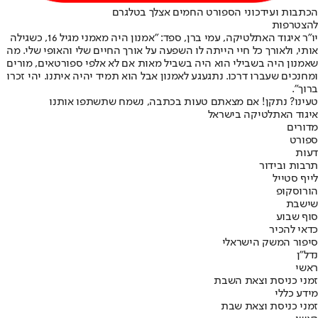
הכתבות ועידכוני הספורט החמים אצלך בטלגרם
להצטרפות
יו"ר איגוד האתלטיקה, עמי ברן, ספד: "אמנון היה מאמני מגיל 16, כשגילה
אותי, ולאורך כל חיי הייתה לו השפעה על אורך החיים שלי והאופי שלי. מה
שאמנון היה בשבילי הוא היה בשביל מאות אם לא אלפי ספורטאים, מורים
ומחנכים שעברו דרכו. נתגעגע לאמנון אבל הוא תמיד יהיה איתנו. יהי זכרו
ברוך".
טעינו? נתקן! אם מצאתם טעות בכתבה, נשמח שתשתפו אותנו
איגוד האתלטיקה בישראל
מדורים
ספורט
דעות
תרבות ובידור
לייף סטייל
הורוסקופ
שישבת
סוף שבוע
כדאי להכיר
סיפור המשק הישראלי
נדל"ן
ראשי
זמני כניסת וצאת השבת
מידע כללי
זמני כניסת וצאת שבת