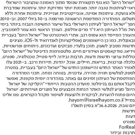
"ישראל היום" הוא גוף תקשורת שנוסד מתוך האמונה שהציבור הישראלי
ראוי לעיתונות טובה יותר, מאוזנת יותר ומדויקת יותר. עיתונות שמדברת
ולא צועקת. עיתונות אמינה, אובייקטיבית ועניינית. עיתונות אחרת וללא
תשלום. המהדורה המודפסת הראשונה פורסמה ב-30 ביולי 2007, וב-2010
הפך "ישראל היום" לעיתון הישראלי בעל שיעור החשיפה הגבוה ביותר בימי
חול. מו"ל העיתון היא ד"ר מרים אדלסון. העורך הראשי הוא עמר לחמנוביץ,
והעורך המייסד הוא עמוס רגב. אתרי האינטרנט של "ישראל היום" בעברית
ובאנגלית, כמו כן היישומונים (אפליקציות) לאנדרואיד ול-iOS, מציגים
חדשות מסביב לשעון, תוכן בלעדי, מבזקים ועדכונים, ניתוחים ופרשנויות,
וידיאו, פודקאסטים ושידורים חיים. פלטפורמות הדיגיטל של "ישראל היום"
כוללות ערוצי חדשות ודעות, תרבות ובידור, לייף סטייל, טכנולוגיה, ספורט,
כלכלה וצרכנות, בריאות, חיילים, אוכל, יהדות, תיירות ורכב. ב-2021 עלו
לאוויר האתר החדש והיישומון החדש של "ישראל היום" בעברית, במטרה
לספק לגולשים חוויה מהירה, עדכנית, בטוחה ונוחה. תכני המהדורה
המודפסת של העיתון זמינים גם באתר, במהדורה יומית מקוונת, ואפשר
לקבל אותם גם בניוזלטר. מועדון ההטבות הייחודי "הקליקה של ישראל
היום" מציע לגולשי האתר הנחות ומבצעים על מוצרים ושירותים. ישראל
היום פתוח להערות, לביקורת ולהצעות לשיפור מקהל הקוראים. פנו אלינו
במייל hayom@israelhayom.co.il.
יום שבת, 6.6.2026
כ"א בסיון תשפ"ו
חדשות
דעות
ספורט
ForReal
תרבות ובידור