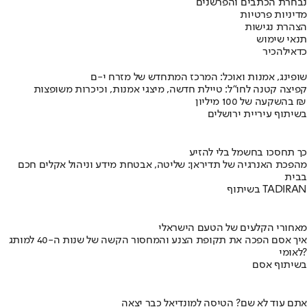
נבחרת הכתבים והפרשנים
מדיניות פרטיות
הצהרת נגישות
תנאי שימוש
כדאי
להכיר
שופינג, אמנות ואוכל: המרכז המתחדש של מזרח י-ם
קפיצה קטנה לחו"ל: טיילת חדשה, מיצגי אמנות, וכיכרות משופצות
בהשקעה של 100 מיליון ₪
בשיתוף עיריית ירושלים
כך תחסכו בחשמל בלי להזיע
מהפכת האנרגיה של תדיראן: שליטה, אבטחת מידע וניהול אקלים חכם
בבית
בשיתוף TADIRAN
מאחורי הקלעים של הטעם הישראלי
איך אסם הפכה את תקופת הצנע והמחסור הקשה של שנות ה-40 למותג
לאומי?
בשיתוף אסם
אתם עוד לא שם? הטיסה למונדיאל כבר יצאה