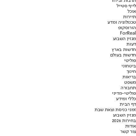
תרבות ובידור
לייף סטייל
אוכל
תיירות
טכנולוגיה ומדע
הורוסקופ
ForReal
מגזין השבוע
דעות
חדשות בארץ
חדשות בעולם
פוליטי
ביטחוני
חינוך
בריאות
משפט
תחבורה
פוליטי-מדיני
כללי ומידע
דף הבית
זמני כניסת וצאת שבת
מגזין השבוע
בחירות 2026
אודות
צור קשר