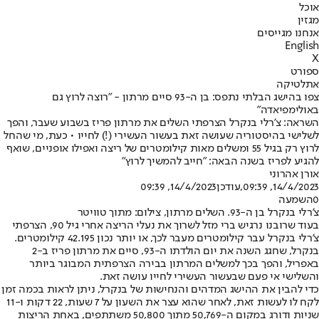
אוכל
מגזין
אנחנו מגייסים
English
X
ספורט
אתלטיקה
צפו בהישג הבלתי נתפס: בן ה-93 סיים מרתון - "רוצה לרוץ גם
באולימפיאדה"
השראה: צ'רלי בנקרל הצרפתי השלים את מרתון פריז בשבוע שעבר, והפך
לשלישי בהיסטוריה שעושה זאת בעשור העשירי (!) לחייו • כעת, מי שהחל
לרוץ רק בגיל 55 ומשלים מאות קילומטרים של ריצה ואפילו אופניים, שואף
להגיע לפריז בשנה הבאה: "חייב להמשיך לרוץ"
אורן אהרוני
14/4/2023, 09:39
,עודכן
14/4/2023, 09:39
0
השמעה
צ'רלי בנקרל בן ה-93. השלים מרתון, צילום: מתוך טוויטר
בעוד שרובנו נרגיש ברי מזל לשרוך את נעלי הריצה אחרי גיל 90, הצרפתי
צ'רלי בנקרל עבר קילומטרים מעבר לכך, או יותר נכון 42.195 קילומטרים.
בנקרל, שחגג השנה את יום הולדתו ה-93, סיים את מרתון פריז ב-2
באפריל, והפך בכך למשלים המרתון בבירה הצרפתית המבוגר ביותר
והשלישי אי פעם שבעשור העשירי לחייו עושה זאת.
כדי להבין את ההישג המדהים והנחישות של בנקרל, ניתן לראות בכמה זמן
לקח לו לעשות זאת, לאחר שהוא עצר את השעון על 7 שעות, 22 דקות ו-11
שניות ודורג במקום ה-50,769 מתוך 50,800 משתתפים, באחת הריצות