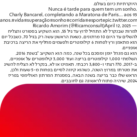
היוקרתיות כיום בעולם.
Nunca é tarde para quem tem um sonho.
Charly Bancarel, completando a Maratona de Paris… aos 93
anos.
#vida
#superação
#sonho
#corrida
#esporte
pic.twitter.co
April 12, 2023
— Ricardo Amorim (@Ricamconsult)
למרות שבנקרל לא התחיל לרוץ עד גיל 55, הוא השקיע בספורט והצליח
להשלים עד היום 10 מרתונים, כשאת הראשון עשה רק בגיל 70, כשבכל יום
הוא מתאמן ורץ לפחות 6 קילומטרים ולפעמים מחליף את הריצה ברכיבת
אופניים.
הוא גם מנהל יומן ומסכם בכל שנה, כמה הוא השקיע: "בשנת 2016,
השלמתי 1,000 קילומטרים בריצה ועוד 3,000 קילומטרים על אופניים,
ב-2017, 770 רצתי ו-3,800 רכבתי. תאמינו או לא, בנקרל לא הצליח להשיג
את מטרתו במרוץ השנה, כשהוא קיווה לסיים בפחות מ-5 שעות ולכן,
הראש שלו כבר בריצה בשנה הבאה, במסגרת המרתון האולימפי בפריז
2024, שיהיה פתוח לראשונה גם לחובבים.