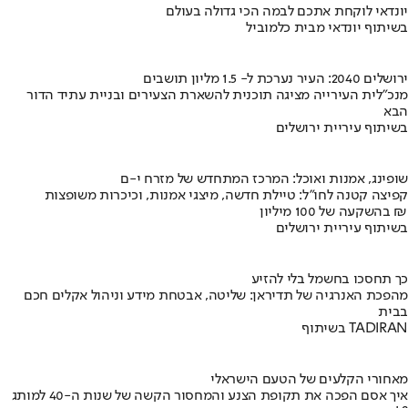
יונדאי לוקחת אתכם לבמה הכי גדולה בעולם
בשיתוף יונדאי מבית כלמוביל
ירושלים 2040: העיר נערכת ל- 1.5 מליון תושבים
מנכ"לית העירייה מציגה תוכנית להשארת הצעירים ובניית עתיד הדור
הבא
בשיתוף עיריית ירושלים
שופינג, אמנות ואוכל: המרכז המתחדש של מזרח י-ם
קפיצה קטנה לחו"ל: טיילת חדשה, מיצגי אמנות, וכיכרות משופצות
בהשקעה של 100 מיליון ₪
בשיתוף עיריית ירושלים
כך תחסכו בחשמל בלי להזיע
מהפכת האנרגיה של תדיראן: שליטה, אבטחת מידע וניהול אקלים חכם
בבית
בשיתוף TADIRAN
מאחורי הקלעים של הטעם הישראלי
איך אסם הפכה את תקופת הצנע והמחסור הקשה של שנות ה-40 למותג