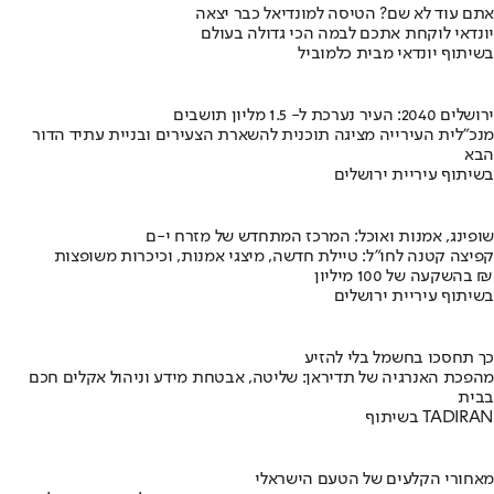
אתם עוד לא שם? הטיסה למונדיאל כבר יצאה
יונדאי לוקחת אתכם לבמה הכי גדולה בעולם
בשיתוף יונדאי מבית כלמוביל
ירושלים 2040: העיר נערכת ל- 1.5 מליון תושבים
מנכ"לית העירייה מציגה תוכנית להשארת הצעירים ובניית עתיד הדור
הבא
בשיתוף עיריית ירושלים
שופינג, אמנות ואוכל: המרכז המתחדש של מזרח י-ם
קפיצה קטנה לחו"ל: טיילת חדשה, מיצגי אמנות, וכיכרות משופצות
בהשקעה של 100 מיליון ₪
בשיתוף עיריית ירושלים
כך תחסכו בחשמל בלי להזיע
מהפכת האנרגיה של תדיראן: שליטה, אבטחת מידע וניהול אקלים חכם
בבית
בשיתוף TADIRAN
מאחורי הקלעים של הטעם הישראלי