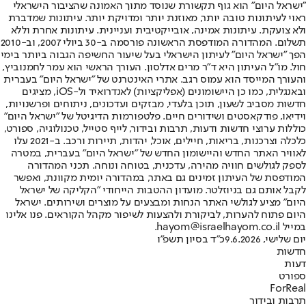
"ישראל היום" הוא גוף תקשורת שנוסד מתוך האמונה שהציבור הישראלי
ראוי לעיתונות טובה יותר, מאוזנת יותר ומדויקת יותר. עיתונות שמדברת
ולא צועקת. עיתונות אמינה, אובייקטיבית ועניינית. עיתונות אחרת וללא
תשלום. המהדורה המודפסת הראשונה פורסמה ב-30 ביולי 2007, וב-2010
הפך "ישראל היום" לעיתון הישראלי בעל שיעור החשיפה הגבוה ביותר בימי
חול. מו"ל העיתון היא ד"ר מרים אדלסון. העורך הראשי הוא עמר לחמנוביץ,
והעורך המייסד הוא עמוס רגב. אתרי האינטרנט של "ישראל היום" בעברית
ובאנגלית, כמו כן היישומונים (אפליקציות) לאנדרואיד ול-iOS, מציגים
חדשות מסביב לשעון, תוכן בלעדי, מבזקים ועדכונים, ניתוחים ופרשנויות,
וידיאו, פודקאסטים ושידורים חיים. פלטפורמות הדיגיטל של "ישראל היום"
כוללות ערוצי חדשות ודעות, תרבות ובידור, לייף סטייל, טכנולוגיה, ספורט,
כלכלה וצרכנות, בריאות, חיילים, אוכל, יהדות, תיירות ורכב. ב-2021 עלו
לאוויר האתר החדש והיישומון החדש של "ישראל היום" בעברית, במטרה
לספק לגולשים חוויה מהירה, עדכנית, בטוחה ונוחה. תכני המהדורה
המודפסת של העיתון זמינים גם באתר, במהדורה יומית מקוונת, ואפשר
לקבל אותם גם בניוזלטר. מועדון ההטבות הייחודי "הקליקה של ישראל
היום" מציע לגולשי האתר הנחות ומבצעים על מוצרים ושירותים. ישראל
היום פתוח להערות, לביקורת ולהצעות לשיפור מקהל הקוראים. פנו אלינו
במייל hayom@israelhayom.co.il.
יום שלישי, 9.6.2026
כ"ד בסיון תשפ"ו
חדשות
דעות
ספורט
ForReal
תרבות ובידור