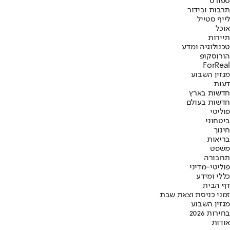
ספורט
תרבות ובידור
לייף סטייל
אוכל
תיירות
טכנולוגיה ומדע
הורוסקופ
ForReal
מגזין השבוע
דעות
חדשות בארץ
חדשות בעולם
פוליטי
ביטחוני
חינוך
בריאות
משפט
תחבורה
פוליטי-מדיני
כללי ומידע
דף הבית
זמני כניסת וצאת שבת
מגזין השבוע
בחירות 2026
אודות