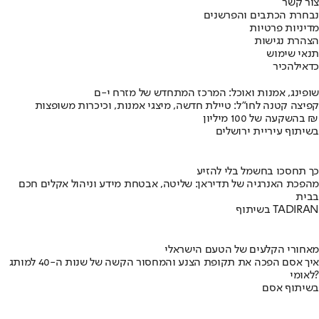
צור קשר
נבחרת הכתבים והפרשנים
מדיניות פרטיות
הצהרת נגישות
תנאי שימוש
כדאי
להכיר
שופינג, אמנות ואוכל: המרכז המתחדש של מזרח י-ם
קפיצה קטנה לחו"ל: טיילת חדשה, מיצגי אמנות, וכיכרות משופצות
בהשקעה של 100 מיליון ₪
בשיתוף עיריית ירושלים
כך תחסכו בחשמל בלי להזיע
מהפכת האנרגיה של תדיראן: שליטה, אבטחת מידע וניהול אקלים חכם
בבית
בשיתוף TADIRAN
מאחורי הקלעים של הטעם הישראלי
איך אסם הפכה את תקופת הצנע והמחסור הקשה של שנות ה-40 למותג
לאומי?
בשיתוף אסם