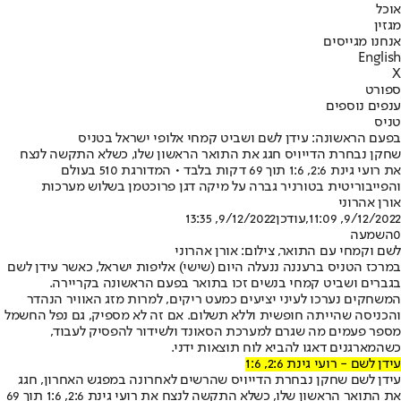
אוכל
מגזין
אנחנו מגייסים
English
X
ספורט
ענפים נוספים
טניס
בפעם הראשונה: עידן לשם ושביט קמחי אלופי ישראל בטניס
שחקן נבחרת הדייויס חגג את התואר הראשון שלו, כשלא התקשה לנצח
את רועי גינת 2:6, 1:6 תוך 69 דקות בלבד • המדורגת 510 בעולם
והפייבוריטית בטורניר גברה על מיקה דגן פרוכטמן בשלוש מערכות
אורן אהרוני
9/12/2022, 11:09
,עודכן
9/12/2022, 13:35
0
השמעה
לשם וקמחי עם התואר, צילום: אורן אהרוני
במרכז הטניס ברעננה ננעלה היום (שישי) אליפות ישראל, כאשר עידן לשם
בגברים ושביט קמחי בנשים זכו בתואר בפעם הראשונה בקריירה.
המשחקים נערכו לעיני יציעים כמעט ריקים, למרות מזג האוויר הנהדר
והכניסה שהייתה חופשית וללא תשלום. אם זה לא מספיק, גם נפל החשמל
מספר פעמים מה שגרם למערכת הסאונד ולשידור להפסיק לעבוד,
כשהמארגנים דאגו להביא לוח תוצאות ידני.
עידן לשם - רועי גינת 2:6, 1:6
עידן לשם שחקן נבחרת הדייויס שהרשים לאחרונה במפגש האחרון, חגג
את התואר הראשון שלו, כשלא התקשה לנצח את רועי גינת 2:6, 1:6 תוך 69