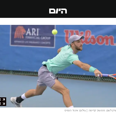
 לשם. ממשיך קדימה
| צילום: איגוד הטניס