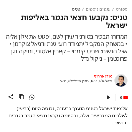
ספורט
ענפים נוספים
טניס
טניס: נקבעו חצאי הגמר באליפות
ישראל
המדורג הבכיר בטורניר עידן לשם, יפגוש את אלון אליה
• במשחק המקביל יתמודד רועי גינת ודניאל צוקרמן •
אצל הנשים: שביט קימחי – קארין אלטורי, ומיקה דגן
פרוכטמן – ניקול נדל
אורן אהרוני
7/12/2022, 14:16
,
עודכן
7/12/2022, 14:16
0
אליפות ישראל בטניס הנערך ברעננה, נכנסה היום (רביעי) 
לשלבים המכריעים שלה, ובסיומה נקבעו חצאי הגמר בגברים 
ובנשים. 