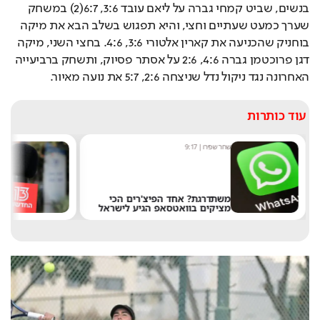
בנשים, שביט קמחי גברה על ליאם עובד 3:6, 6:7(2) במשחק 
שערך כמעט שעתיים וחצי, והיא תפגוש בשלב הבא את מיקה 
בוחניק שהכניעה את קארין אלטורי 3:6, 4:6. בחצי השני, מיקה 
דגן פרוכטמן גברה 4:6, 2:6 על אסתר פסיוק, ותשחק ברביעייה 
האחרונה נגד ניקול נדל שניצחה 2:6, 5:7 את נועה מאיור.
עוד כותרות
שחר שפירו
|
9:17
מערכ
משתדרגת? אחד הפיצ'רים הכי
מציקים בוואטסאפ הגיע לישראל
את 