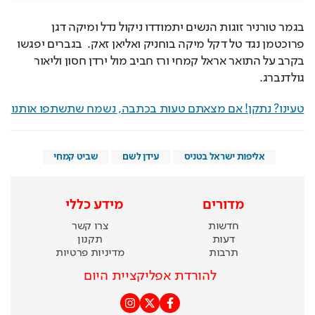
בגמר טורניר זוגות הנשים יתמודדו ניקול נדל ומיקה דגן 
פרוכטמן נגד טל דקל מיקה בוחניק ואליאן זאק.  בגברים יפגשו 
בקרב על התואר אראל קמחי ורז חביב מול ירדן חסון וליאור 
גולדנברג.
טעינו? נתקן! אם מצאתם טעות בכתבה, נשמח שתשתפו אותנו
אליפות ישראל בטניס
עידן לשם
שביט קמחי
מדורים
מידע כללי
חדשות
צרו קשר
דעות
תקנון
תרבות
מדיניות פרטיות
להורדת אפליקציית היום