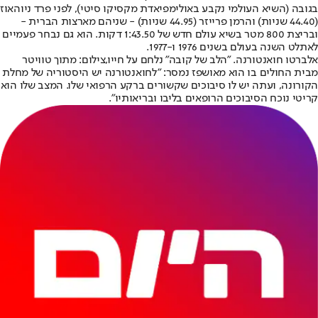
בגובה (השיא העולמי נקבע באולימפיאדת מקסיקו סיטי), לפני פרד ניוהאוז
(44.40 שניות) והרמן פרייזר (44.95 שניות) - שניהם מארצות הברית -
ובריצת 800 מטר בשיא עולם חדש של 1:43.50 דקות. הוא גם נבחר פעמיים
לאתלט השנה בעולם בשנים 1976 ו-1977.
אלברטו חואנטורנה. "הלב של קובה" נלחם על חייו,צילום: מתוך טוויטר
מבית החולים בו הוא מאושפז נמסר: "לחואנטורנה יש היסטוריה של מחלת
הקורונה, ועתה יש לו סיבוכים שקשורים ברקע הרפואי שלו. המצב שלו הוא
קריטי נוכח הסיבוכים הרופאים בליבו ובריאותיו".