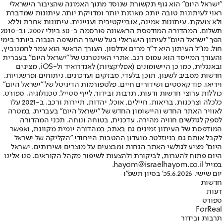
"ישראל היום" הוא גוף תקשורת שנוסד מתוך האמונה שהציבור הישראלי
ראוי לעיתונות טובה יותר, מאוזנת יותר ומדויקת יותר. עיתונות שמדברת
ולא צועקת. עיתונות אמינה, אובייקטיבית ועניינית. עיתונות אחרת וללא
תשלום. המהדורה המודפסת הראשונה פורסמה ב-30 ביולי 2007, וב-2010
הפך "ישראל היום" לעיתון הישראלי בעל שיעור החשיפה הגבוה ביותר בימי
חול. מו"ל העיתון היא ד"ר מרים אדלסון. העורך הראשי הוא עמר לחמנוביץ,
והעורך המייסד הוא עמוס רגב. אתרי האינטרנט של "ישראל היום" בעברית
ובאנגלית, כמו כן היישומונים (אפליקציות) לאנדרואיד ול-iOS, מציגים
חדשות מסביב לשעון, תוכן בלעדי, מבזקים ועדכונים, ניתוחים ופרשנויות,
וידיאו, פודקאסטים ושידורים חיים. פלטפורמות הדיגיטל של "ישראל היום"
כוללות ערוצי חדשות ודעות, תרבות ובידור, לייף סטייל, טכנולוגיה, ספורט,
כלכלה וצרכנות, בריאות, חיילים, אוכל, יהדות, תיירות ורכב. ב-2021 עלו
לאוויר האתר החדש והיישומון החדש של "ישראל היום" בעברית, במטרה
לספק לגולשים חוויה מהירה, עדכנית, בטוחה ונוחה. תכני המהדורה
המודפסת של העיתון זמינים גם באתר, במהדורה יומית מקוונת, ואפשר
לקבל אותם גם בניוזלטר. מועדון ההטבות הייחודי "הקליקה של ישראל
היום" מציע לגולשי האתר הנחות ומבצעים על מוצרים ושירותים. ישראל
היום פתוח להערות, לביקורת ולהצעות לשיפור מקהל הקוראים. פנו אלינו
במייל hayom@israelhayom.co.il.
יום שישי, 5.6.2026
כ' בסיון תשפ"ו
חדשות
דעות
ספורט
ForReal
תרבות ובידור