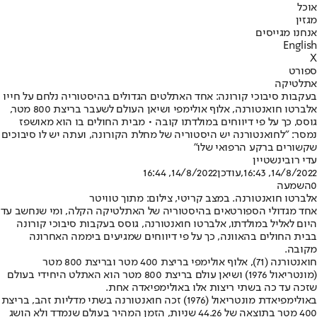
אוכל
מגזין
אנחנו מגייסים
English
X
ספורט
אתלטיקה
בעקבות סיבוכי קורונה: אחד האתלטים הגדולים בהיסטוריה נלחם על חייו
אלברטו חואנטורנה, אלוף אולימפי ושיאן העולם לשעבר בריצת 800 מטר,
גוסס, כך על פי דיווחים במולדתו קובה • מבית החולים בו הוא מאושפז
נמסר: "לחואנטורנה יש היסטוריה של מחלת הקורונה, ועתה יש לו סיבוכים
שקשורים ברקע הרפואי שלו"
עדי רובינשטיין
14/8/2022, 16:43
,עודכן
14/8/2022, 16:44
0
השמעה
אלברטו חואנטורנה. במצב קריטי, צילום: מתוך טוויטר
אחד מגדולי הספורטאים בהיסטוריה של האתלטיקה הקלה, ומי שנחשב עד
היום לאליל במולדתו, אלברטו חואנטורנה, גוסס בעקבות סיבוכי קורונה
בבית החולים בהאוונה, כך על פי דיווחים שמגיעים ביממה האחרונה
מקובה.
חואנטורנה (71), אלוף אולימפי בריצת 400 מטר ובריצת 800 מטר
(מונטריאול 1976) ושיאן עולם בריצת 800 מטר הוא האתלט היחידי בעולם
שזכה עד כה בשתי ריצות אלו באולימפיאדה אחת.
באולימפיאדת מונטריאול (1976) זכה חואנטורנה בשתי מדליות זהב, בריצת
400 מטר בתוצאה של 44.26 שניות, הזמן המהיר בעולם שנמדד ולא הושג