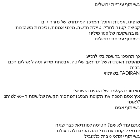
בשיתוף עיריית ירושלים
שופינג, אמנות ואוכל: המרכז המתחדש של מזרח י-ם
קפיצה קטנה לחו"ל: טיילת חדשה, מיצגי אמנות, וכיכרות משופצות
בהשקעה של 100 מיליון ₪
בשיתוף עיריית ירושלים
כך תחסכו בחשמל בלי להזיע
מהפכת האנרגיה של תדיראן: שליטה, אבטחת מידע וניהול אקלים חכם
בבית
בשיתוף TADIRAN
מאחורי הקלעים של הטעם הישראלי
איך אסם הפכה את תקופת הצנע והמחסור הקשה של שנות ה-40 למותג
לאומי?
בשיתוף אסם
אתם עוד לא שם? הטיסה למונדיאל כבר יצאה
יונדאי לוקחת אתכם לבמה הכי גדולה בעולם
בשיתוף יונדאי מבית כלמוביל