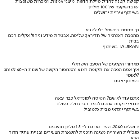
קפיצה קטנה לחו"ל: טיילת חדשה, מיצגי אמנות, וכיכרות משופצות
בהשקעה של 100 מיליון ₪
בשיתוף עיריית ירושלים
כך תחסכו בחשמל בלי להזיע
מהפכת האנרגיה של תדיראן: שליטה, אבטחת מידע וניהול אקלים חכם
בבית
בשיתוף TADIRAN
מאחורי הקלעים של הטעם הישראלי
איך אסם הפכה את תקופת הצנע והמחסור הקשה של שנות ה-40 למותג
לאומי?
בשיתוף אסם
אתם עוד לא שם? הטיסה למונדיאל כבר יצאה
יונדאי לוקחת אתכם לבמה הכי גדולה בעולם
בשיתוף יונדאי מבית כלמוביל
ירושלים 2040: העיר נערכת ל- 1.5 מליון תושבים
מנכ"לית העירייה מציגה תוכנית להשארת הצעירים ובניית עתיד הדור
הבא