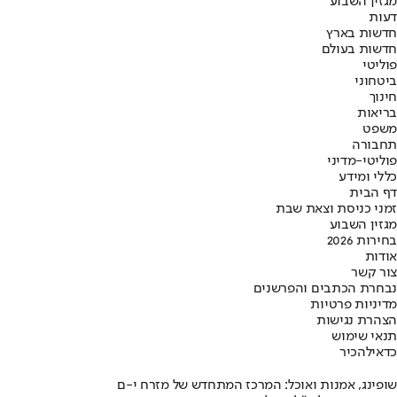
מגזין השבוע
דעות
חדשות בארץ
חדשות בעולם
פוליטי
ביטחוני
חינוך
בריאות
משפט
תחבורה
פוליטי-מדיני
כללי ומידע
דף הבית
זמני כניסת וצאת שבת
מגזין השבוע
בחירות 2026
אודות
צור קשר
נבחרת הכתבים והפרשנים
מדיניות פרטיות
הצהרת נגישות
תנאי שימוש
כדאי
להכיר
שופינג, אמנות ואוכל: המרכז המתחדש של מזרח י-ם