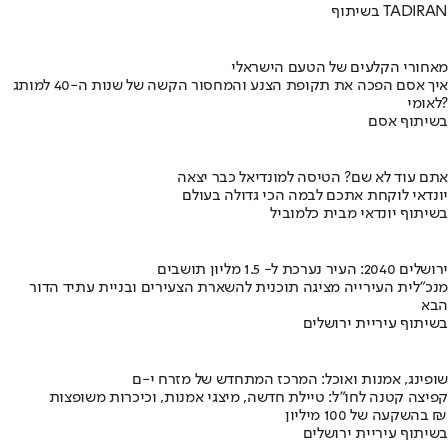
בשיתוף TADIRAN
מאחורי הקלעים של הטעם הישראלי
איך אסם הפכה את תקופת הצנע והמחסור הקשה של שנות ה-40 למותג
לאומי?
בשיתוף אסם
אתם עוד לא שם? הטיסה למונדיאל כבר יצאה
יונדאי לוקחת אתכם לבמה הכי גדולה בעולם
בשיתוף יונדאי מבית כלמוביל
ירושלים 2040: העיר נערכת ל- 1.5 מליון תושבים
מנכ"לית העירייה מציגה תוכנית להשארת הצעירים ובניית עתיד הדור
הבא
בשיתוף עיריית ירושלים
שופינג, אמנות ואוכל: המרכז המתחדש של מזרח י-ם
קפיצה קטנה לחו"ל: טיילת חדשה, מיצגי אמנות, וכיכרות משופצות
בהשקעה של 100 מיליון ₪
בשיתוף עיריית ירושלים