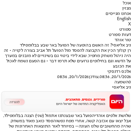
אוכל
מגזין
אנחנו מגייסים
English
X
ספורט
דעות ספורט
טור אוהד
ניב אליאסי? זה האשם בהופעה של הפועל באר שבע בבלומפילד
רן קוז'וך הכין את הקבוצה להפסד מול הפועל תל אביב בצורה לקויה • זה
היה ניהול משחק מחפיר, שבא לידי ביטוי גם בשינויים לא מובנים במערך
על הדשא וגם בחילופים גרועים שלא תרמו דבר • גם הפעם נשמח לאכול
את הכובע
אלכס רדנסקי
20/1/2026, 08:36
,עודכן
20/1/2026, 08:36
0
השמעה
ניב אליאסי
שלושת אלפים אוהדי
הפועל באר שבע
נתנו אתמול (שני) הצגה בבלומפילד,
אבל יצאו עם אכזבה קשה, אחרי מפח נפש
והפסד כואב מאוד במשחק
שהיה מהחשובים שלנו העונה
– במיוחד לאור התוצאות האחרונות של