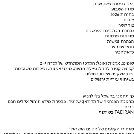
זמני כניסת וצאת שבת
מגזין השבוע
בחירות 2026
אודות
צור קשר
נבחרת הכתבים והפרשנים
מדיניות פרטיות
הצהרת נגישות
תנאי שימוש
כדאי
להכיר
שופינג, אמנות ואוכל: המרכז המתחדש של מזרח י-ם
קפיצה קטנה לחו"ל: טיילת חדשה, מיצגי אמנות, וכיכרות משופצות
בהשקעה של 100 מיליון ₪
בשיתוף עיריית ירושלים
כך תחסכו בחשמל בלי להזיע
מהפכת האנרגיה של תדיראן: שליטה, אבטחת מידע וניהול אקלים חכם
בבית
בשיתוף TADIRAN
מאחורי הקלעים של הטעם הישראלי