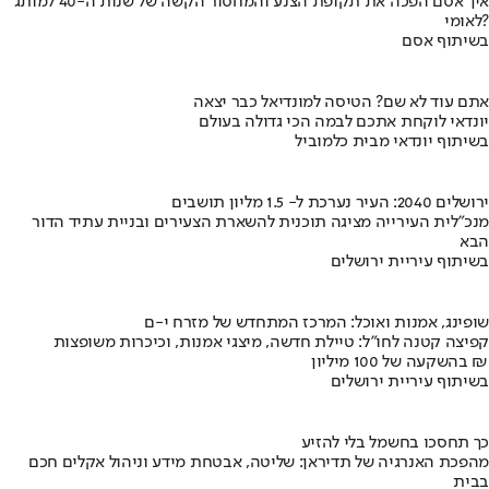
איך אסם הפכה את תקופת הצנע והמחסור הקשה של שנות ה-40 למותג
לאומי?
בשיתוף אסם
אתם עוד לא שם? הטיסה למונדיאל כבר יצאה
יונדאי לוקחת אתכם לבמה הכי גדולה בעולם
בשיתוף יונדאי מבית כלמוביל
ירושלים 2040: העיר נערכת ל- 1.5 מליון תושבים
מנכ"לית העירייה מציגה תוכנית להשארת הצעירים ובניית עתיד הדור
הבא
בשיתוף עיריית ירושלים
שופינג, אמנות ואוכל: המרכז המתחדש של מזרח י-ם
קפיצה קטנה לחו"ל: טיילת חדשה, מיצגי אמנות, וכיכרות משופצות
בהשקעה של 100 מיליון ₪
בשיתוף עיריית ירושלים
כך תחסכו בחשמל בלי להזיע
מהפכת האנרגיה של תדיראן: שליטה, אבטחת מידע וניהול אקלים חכם
בבית