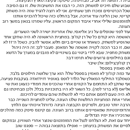
בית״ר. הפועל תל אביב, מבחינתה, סיפקה עקיצה מארץ העקיצות.
שבוע שלם חיכינו למשחק הזה, כי הבנו את החשיבות שלו. זו גם הסיבה
שכל הכרטיסים נמכרו תוך שעתיים. אני לא רוצה להגיד שזה היה משחק
קריטי, שכן הליגה עוד ארוכה, אבל בהחלט כזה שיכול להכניס אותנו
למומנטום שלילי אחרי איבוד המקום הראשון, עליו שמרנו בגאון במשך רוב
העונה.
עוד לפני שנופלים על ניב אליאסי, שלו אחריות ישירה לשני השערים,
האשמה היא קודם כל של רן קוז׳וך. במחצית הראשונה לא היה שחקן אחד
שהופיע למשחק. כשאחד או שניים ביום חלש, אפשר להבין. כשכל ה־11 לא
שם, זו כבר הכנה לקויה ואשמה של המאמן. מעבר לכך, זה היה ניהול
משחק מחפיר, שבא לידי ביטוי גם בשינויים לא מובנים במערך על הדשא
וגם בחילופים גרועים שלא תרמו דבר.
רן קוז'וך,צילום: אלן שיבר
לא מאמין בספסל
עד כמה קוז׳וך לא מאמין בספסל שלו? הוא ערך שלושה חילופים בלבד,
כשמלבד החילוף המאולץ של הלדר לופס באופיר דוידזאדה בעקבות פציעה,
אף שחקן לא התחמם על הקווים אחרי שהכניס את חמודי כנעאן ואת שי
אליאס (לא ברור למה). כל השאר לא היו בתוכניות בכלל, ולכן מבחינתו גם
לא היה טעם לחמם אותם כדי לא להשלות שהם עומדים להיכנס.
אחרי אחת המחציות החלשות שלנו העונה, עלינו למחצית השנייה כבר
הרבה יותר טובים, ולפרקים הקבוצה הציגה כדורגל איכותי עם הלחץ
והדומיננטיות שמאפיינים אותנו ברוב העונה. גם קינגס סיפק כמה מהלכים
שהזכירו את ימיו הגדולים.
יחד עם זאת, לא הצלחנו לנצל את המומנטום שנוצר אחרי השוויון, ובמקום
לסיים את המשחק בניצחון – ואפילו בתוצאה גבוהה – ספגנו שוב