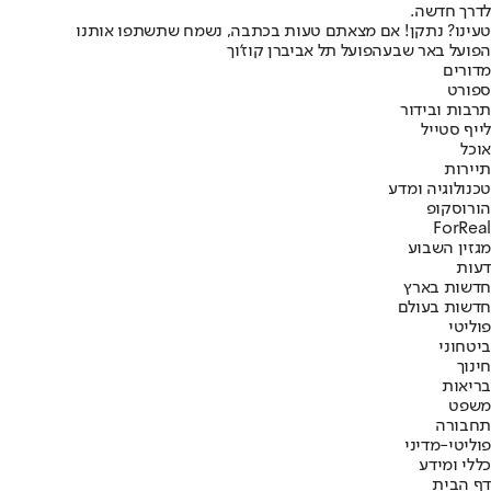
לדרך חדשה.
טעינו? נתקן! אם מצאתם טעות בכתבה, נשמח שתשתפו אותנו
הפועל באר שבע
הפועל תל אביב
רן קוז'וך
מדורים
ספורט
תרבות ובידור
לייף סטייל
אוכל
תיירות
טכנולוגיה ומדע
הורוסקופ
ForReal
מגזין השבוע
דעות
חדשות בארץ
חדשות בעולם
פוליטי
ביטחוני
חינוך
בריאות
משפט
תחבורה
פוליטי-מדיני
כללי ומידע
דף הבית