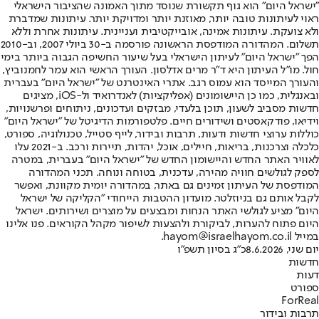
"ישראל היום" הוא גוף תקשורת שנוסד מתוך האמונה שהציבור הישראלי
ראוי לעיתונות טובה יותר, מאוזנת יותר ומדויקת יותר. עיתונות שמדברת
ולא צועקת. עיתונות אמינה, אובייקטיבית ועניינית. עיתונות אחרת וללא
תשלום. המהדורה המודפסת הראשונה פורסמה ב-30 ביולי 2007, וב-2010
הפך "ישראל היום" לעיתון הישראלי בעל שיעור החשיפה הגבוה ביותר בימי
חול. מו"ל העיתון היא ד"ר מרים אדלסון. העורך הראשי הוא עמר לחמנוביץ,
והעורך המייסד הוא עמוס רגב. אתרי האינטרנט של "ישראל היום" בעברית
ובאנגלית, כמו כן היישומונים (אפליקציות) לאנדרואיד ול-iOS, מציגים
חדשות מסביב לשעון, תוכן בלעדי, מבזקים ועדכונים, ניתוחים ופרשנויות,
וידיאו, פודקאסטים ושידורים חיים. פלטפורמות הדיגיטל של "ישראל היום"
כוללות ערוצי חדשות ודעות, תרבות ובידור, לייף סטייל, טכנולוגיה, ספורט,
כלכלה וצרכנות, בריאות, חיילים, אוכל, יהדות, תיירות ורכב. ב-2021 עלו
לאוויר האתר החדש והיישומון החדש של "ישראל היום" בעברית, במטרה
לספק לגולשים חוויה מהירה, עדכנית, בטוחה ונוחה. תכני המהדורה
המודפסת של העיתון זמינים גם באתר, במהדורה יומית מקוונת, ואפשר
לקבל אותם גם בניוזלטר. מועדון ההטבות הייחודי "הקליקה של ישראל
היום" מציע לגולשי האתר הנחות ומבצעים על מוצרים ושירותים. ישראל
היום פתוח להערות, לביקורת ולהצעות לשיפור מקהל הקוראים. פנו אלינו
במייל hayom@israelhayom.co.il.
יום שני, 8.6.2026
כ"ג בסיון תשפ"ו
חדשות
דעות
ספורט
ForReal
תרבות ובידור