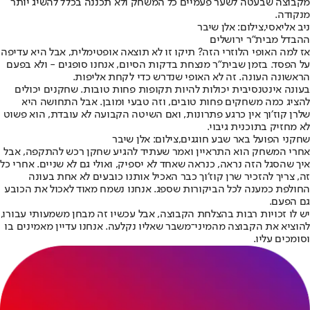
מקבוצה שבעטה לשער פעמיים כל המשחק ולא תכננה בכלל להשיג יותר
מנקודה.
ניב אליאסי,צילום: אלן שיבר
ההבדל מבית"ר ירושלים
אז למה האופי הלוזרי הזה? תיקו זו לא תוצאה אופטימלית, אבל היא עדיפה
על הפסד. בזמן שבית״ר מנצחת בדקות הסיום, אנחנו סופגים - ולא בפעם
הראשונה העונה. זה לא האופי שנדרש כדי לקחת אליפות.
בעונה אינטנסיבית יכולות להיות תקופות פחות טובות. שחקנים יכולים
להציג כמה משחקים פחות טובים, וזה טבעי ומובן. אבל התחושה היא
שלרן קוז׳וך אין כרגע פתרונות, ואם השיטה הקבועה לא עובדת, הוא פשוט
לא מחזיק בתוכנית גיבוי.
שחקני הפועל באר שבע חוגגים,צילום: אלן שיבר
אחרי המשחק הוא התראיין ואמר שעתיד להגיע שחקן רכש להתקפה, אבל
איך שהסגל הזה נראה, כנראה שאחד לא יספיק, ואולי גם לא שניים. אחרי כל
זה, צריך להזכיר שרן קוז׳וך כבר האכיל אותנו כובעים לא אחת בעונה
החולפת כמענה לכל הביקורות שספג. אנחנו נשמח מאוד לאכול את הכובע
גם הפעם.
יש לו זכויות רבות בהצלחת הקבוצה, אבל עכשיו זה מבחן משמעותי עבורו,
להוציא את הקבוצה מהמיני־משבר שאליו נקלעה. אנחנו עדיין מאמינים בו
וסומכים עליו.