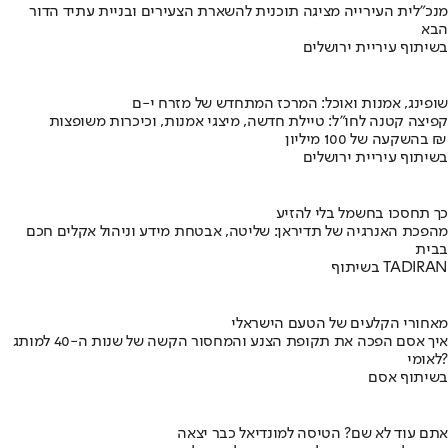
מנכ"לית העירייה מציגה תוכנית להשארת הצעירים ובניית עתיד הדור
הבא
בשיתוף עיריית ירושלים
שופינג, אמנות ואוכל: המרכז המתחדש של מזרח י-ם
קפיצה קטנה לחו"ל: טיילת חדשה, מיצגי אמנות, וכיכרות משופצות
בהשקעה של 100 מיליון ₪
בשיתוף עיריית ירושלים
כך תחסכו בחשמל בלי להזיע
מהפכת האנרגיה של תדיראן: שליטה, אבטחת מידע וניהול אקלים חכם
בבית
בשיתוף TADIRAN
מאחורי הקלעים של הטעם הישראלי
איך אסם הפכה את תקופת הצנע והמחסור הקשה של שנות ה-40 למותג
לאומי?
בשיתוף אסם
אתם עוד לא שם? הטיסה למונדיאל כבר יצאה