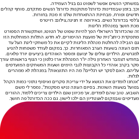
במשחקי הנשים אפשר לשפוט גם בגיל העמידה.
וכך, בזמן שבמדינות כדורגל מתוקנות כדורגל הנשים מתקדם, סוחף קהלים
חדשים ופורח, מבחינת ההתאחדות שלנו זו מכת בחורות.
צ'לסי בכדורגל נשים. באירופה זו חגיגה,צילום: רויטרס
מכת חושך במנהלת הליגות
זה שהכדורגל הישראלי הפך להיות שפוט של הטוטו, ושתקשורת הספורט
מתפקדת כיחצ"נית של מועצת ההימורים, לא חדש. התלות המוחלטת הזו
גם הובילה להחלטת מנהלת הליגות לקיים את כל משחקי ליגת העל עד
תום העונה בשעות הערב המאוחרות. כך, במקום לעודד משפחות להגיע
למגרשים, הילדים עולים על יצועם ומספר האוהדים ביציעים יורד פלאים.
בחודש דצמבר האחרון גילה יו"ר המנהלת ארז כלפון כי הגוף בראשותו עורך
סקר בקרב אוהדי כל הקבוצות לגבי הימים ושעות המשחקים המועדפים
עליהם. האם לסקר יש רגליים? מה היו התוצאות? במנהלת לא ממהרים
לגלות.
"אנחנו לומדים את הנושא על ידי עריכת סקרים ואיסוף נתוני כמות הקהל
בפועל בשעות השונות. בסיום העונה נגיש מסקנות", נמסר לי משם
השבוע. טוב שהם לומדים, אך מכיוון שגם הילדים צריכים ללמוד, ההורים
מעדיפים שבמקום לאצטדיון הם ילכו לישון. גם ככה הכדורגל פה חושך.