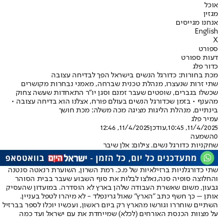
אוכל
מגזין
אנחנו מגייסים
English
X
ספורט
דעות ספורט
כדור פלג
מכת בחורות: כדורגל הנשים בישראל הפך לבדיחה עצובה
שתי זרות שנעצרו, מנהלת טכנית שברחה, מאמני נבחרות מקושרים
שכשלו בגברים, שופטים שעבר זמנם וסגן יו"ר התאחדות שעשה צחוק
מהענף • בזמן שכדורגל הנשים בעולם פורח, אצלנו הוא בדיחה עצובה •
בינתיים, מנהלת הליגות מציגה מכה משלה: מכת חושך
עמיר פלג
11/4/2025, 10:45
,עודכן
11/4/2025, 12:46
0
השמעה
שחקניות כדורגל נשים. צילום: אלן שיבר
שתי כדורגלניות ברזילאיות של מ.כ. רמת השרון, השוערת רנאטה סנטנה
והחלוצה סופיה סנה,
נאלצו לבלות את סוף השבוע שעבר בבית הסוהר
גבעון
, משום שאשרת העבודה שלהן בארץ לא הוסדרה. במועדון שהעסיק
אותן – כך חשף כתב "הארץ" שאול גרינפלד - לא מיהרו לטפל בעניין.
השתיים שוחררו וגורשו מהארץ רק ביום ראשון, ועכשיו יוכלו לספר בברזיל
על מצוות הכנסת האורחים (לכלא) שמייחדת את עם ישראל ועד כמה