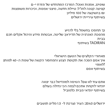
שופינג, אמנות ואוכל: המרכז המתחדש של מזרח י-ם
קפיצה קטנה לחו"ל: טיילת חדשה, מיצגי אמנות, וכיכרות משופצות
בהשקעה של 100 מיליון ₪
בשיתוף עיריית ירושלים
כך תחסכו בחשמל בלי להזיע
מהפכת האנרגיה של תדיראן: שליטה, אבטחת מידע וניהול אקלים חכם
בבית
בשיתוף TADIRAN
מאחורי הקלעים של הטעם הישראלי
איך אסם הפכה את תקופת הצנע והמחסור הקשה של שנות ה-40 למותג
לאומי?
בשיתוף אסם
אתם עוד לא שם? הטיסה למונדיאל כבר יצאה
יונדאי לוקחת אתכם לבמה הכי גדולה בעולם
בשיתוף יונדאי מבית כלמוביל
ירושלים 2040: העיר נערכת ל- 1.5 מליון תושבים