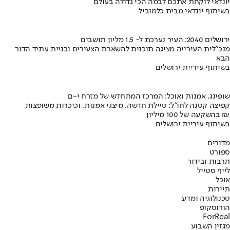
יונדאי לוקחת אתכם לבמה הכי גדולה בעולם
בשיתוף יונדאי מבית כלמוביל
ירושלים 2040: העיר נערכת ל- 1.5 מליון תושבים
מנכ"לית העירייה מציגה תוכנית להשארת הצעירים ובניית עתיד הדור
הבא
בשיתוף עיריית ירושלים
שופינג, אמנות ואוכל: המרכז המתחדש של מזרח י-ם
קפיצה קטנה לחו"ל: טיילת חדשה, מיצגי אמנות, וכיכרות משופצות
בהשקעה של 100 מיליון ₪
בשיתוף עיריית ירושלים
מדורים
ספורט
תרבות ובידור
לייף סטייל
אוכל
תיירות
טכנולוגיה ומדע
הורוסקופ
ForReal
מגזין השבוע