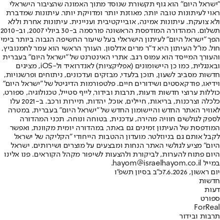
"ישראל היום" הוא גוף תקשורת שנוסד מתוך האמונה שהציבור הישראלי
ראוי לעיתונות טובה יותר, מאוזנת יותר ומדויקת יותר. עיתונות שמדברת
ולא צועקת. עיתונות אמינה, אובייקטיבית ועניינית. עיתונות אחרת וללא
תשלום. המהדורה המודפסת הראשונה פורסמה ב-30 ביולי 2007, וב-2010
הפך "ישראל היום" לעיתון הישראלי בעל שיעור החשיפה הגבוה ביותר בימי
חול. מו"ל העיתון היא ד"ר מרים אדלסון. העורך הראשי הוא עמר לחמנוביץ,
והעורך המייסד הוא עמוס רגב. אתרי האינטרנט של "ישראל היום" בעברית
ובאנגלית, כמו כן היישומונים (אפליקציות) לאנדרואיד ול-iOS, מציגים
חדשות מסביב לשעון, תוכן בלעדי, מבזקים ועדכונים, ניתוחים ופרשנויות,
וידיאו, פודקאסטים ושידורים חיים. פלטפורמות הדיגיטל של "ישראל היום"
כוללות ערוצי חדשות ודעות, תרבות ובידור, לייף סטייל, טכנולוגיה, ספורט,
כלכלה וצרכנות, בריאות, חיילים, אוכל, יהדות, תיירות ורכב. ב-2021 עלו
לאוויר האתר החדש והיישומון החדש של "ישראל היום" בעברית, במטרה
לספק לגולשים חוויה מהירה, עדכנית, בטוחה ונוחה. תכני המהדורה
המודפסת של העיתון זמינים גם באתר, במהדורה יומית מקוונת, ואפשר
לקבל אותם גם בניוזלטר. מועדון ההטבות הייחודי "הקליקה של ישראל
היום" מציע לגולשי האתר הנחות ומבצעים על מוצרים ושירותים. ישראל
היום פתוח להערות, לביקורת ולהצעות לשיפור מקהל הקוראים. פנו אלינו
במייל hayom@israelhayom.co.il.
יום ראשון, 7.6.2026
כ"ב בסיון תשפ"ו
חדשות
דעות
ספורט
ForReal
תרבות ובידור