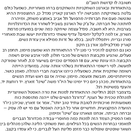
חשובה לו קדושת השב"ס.
בהתאחדות ובארגון השחקניות והשחקנים ברחו מאחריות, כשמעל כולם
בלטה בשתיקתה המבישה יו"ר הארגון קארין סנדל. כן, החוצפנית ההיא
שנטשה פעם את חברותיה מהפועל תל אביב באמצע משחק, ומיהרה
לחתונה של חברתה. על צ'ק של הארגון בשביל לשחרר את הכדורגלניות
בערבות, היא לא חשבה. סנדל עצמה שיחקה כמה שנים במועדון מרמת
השרון, אז למה לקלקל יחסים? עדיף ששתי כדורגלניות יעשו שבת מאחורי
סורג ובריח, ויתפללו לטוב. בכלא של זרות ממילא אין עזרת נשים.
קארין סנדל,צילום: אורן בן חקון
כאן גם המקום להזכיר כי סגן יו"ר ההתאחדות הוא שמעון מימון, תחמן רב
פעלים, שהגיע מקבוצת הנשים של מכבי חולון. לפני ארבע שנים רשמה
הקבוצה הזו עונת שיא, עם 18 הפסדים טכניים בשיעור 3:0, לאחר שפורקה
למעשה. לפי רישומי ההתאחדות בשלהי אותה עונה, במועדון הייתה
רשומה שחקנית אחת, כשמעליה כיהנו ארבעה חברי הנהלה, מאמן כושר,
פיזיותרפיסט, חובשת ומעסה. מימון, שהיה אז גם ראש ועדת הנשים
בהתאחדות, מכהן כיום כיד ימינו של היו"ר משה "שינו" זוארץ. יד רוחצת יד,
והענף בפשיטת רגל.
בדצמבר 2021 החליטה ההתאחדות למנות את נורה האפטל השוויצרית
למנהלת טכנית של הענף. "כדורגל הנשים שלנו ייהנה מתוספת כוח
משמעותית ואיכותית לטובת עתיד טוב יותר", אמר אז זוארץ, שכיהן כיו"ר
הוועדה המקצועית. חודשיים אחר כל הבינה האפטל עם מי יש לה עסק –
וברחה הביתה. אנחנו נשארנו עם "שינו" ומימון.
מאז הספיק הצמד הזה למנות כמה מחוסרי עבודה מכדורגל הגברים
למאמני נבחרות הנשים בכל הגילאים, ואת משחקי הליגה שלהן מנהלים בין
השאר שופטים שנפלטו כבר מזמן מליגת העל לגברים, כי לא עמדו בקצב.