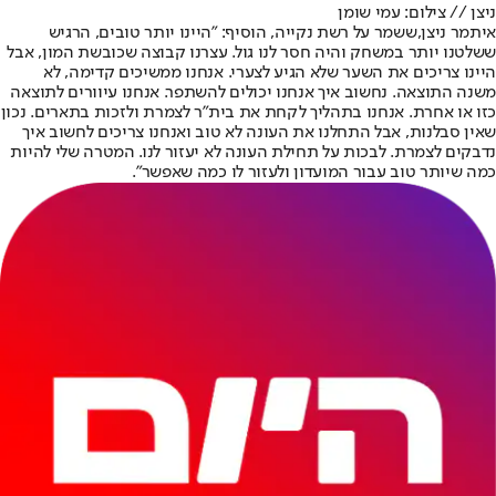
ניצן // צילום: עמי שומן
איתמר ניצן,
ששמר על רשת נקייה, הוסיף: "היינו יותר טובים, הרגיש
ששלטנו יותר במשחק והיה חסר לנו גול. עצרנו קבוצה שכובשת המון, אבל
היינו צריכים את השער שלא הגיע לצערי. אנחנו ממשיכים קדימה, לא
משנה התוצאה. נחשוב איך אנחנו יכולים להשתפר. אנחנו עיוורים לתוצאה
כזו או אחרת. אנחנו בתהליך לקחת את בית"ר לצמרת ולזכות בתארים. נכון
שאין סבלנות, אבל התחלנו את העונה לא טוב ואנחנו צריכים לחשוב איך
נדבקים לצמרת. לבכות על תחילת העונה לא יעזור לנו. המטרה שלי להיות
כמה שיותר טוב עבור המועדון ולעזור לו כמה שאפשר".