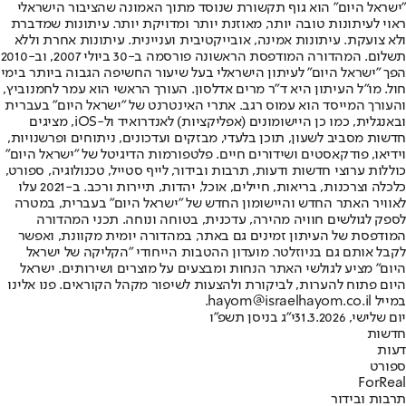
"ישראל היום" הוא גוף תקשורת שנוסד מתוך האמונה שהציבור הישראלי
ראוי לעיתונות טובה יותר, מאוזנת יותר ומדויקת יותר. עיתונות שמדברת
ולא צועקת. עיתונות אמינה, אובייקטיבית ועניינית. עיתונות אחרת וללא
תשלום. המהדורה המודפסת הראשונה פורסמה ב-30 ביולי 2007, וב-2010
הפך "ישראל היום" לעיתון הישראלי בעל שיעור החשיפה הגבוה ביותר בימי
חול. מו"ל העיתון היא ד"ר מרים אדלסון. העורך הראשי הוא עמר לחמנוביץ,
והעורך המייסד הוא עמוס רגב. אתרי האינטרנט של "ישראל היום" בעברית
ובאנגלית, כמו כן היישומונים (אפליקציות) לאנדרואיד ול-iOS, מציגים
חדשות מסביב לשעון, תוכן בלעדי, מבזקים ועדכונים, ניתוחים ופרשנויות,
וידיאו, פודקאסטים ושידורים חיים. פלטפורמות הדיגיטל של "ישראל היום"
כוללות ערוצי חדשות ודעות, תרבות ובידור, לייף סטייל, טכנולוגיה, ספורט,
כלכלה וצרכנות, בריאות, חיילים, אוכל, יהדות, תיירות ורכב. ב-2021 עלו
לאוויר האתר החדש והיישומון החדש של "ישראל היום" בעברית, במטרה
לספק לגולשים חוויה מהירה, עדכנית, בטוחה ונוחה. תכני המהדורה
המודפסת של העיתון זמינים גם באתר, במהדורה יומית מקוונת, ואפשר
לקבל אותם גם בניוזלטר. מועדון ההטבות הייחודי "הקליקה של ישראל
היום" מציע לגולשי האתר הנחות ומבצעים על מוצרים ושירותים. ישראל
היום פתוח להערות, לביקורת ולהצעות לשיפור מקהל הקוראים. פנו אלינו
במייל hayom@israelhayom.co.il.
יום שלישי, 31.3.2026
י"ג בניסן תשפ"ו
חדשות
דעות
ספורט
ForReal
תרבות ובידור