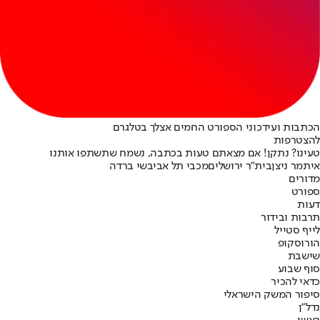
הכתבות ועידכוני הספורט החמים אצלך בטלגרם
להצטרפות
טעינו? נתקן! אם מצאתם טעות בכתבה, נשמח שתשתפו אותנו
איתמר ניצן
בית"ר ירושלים
מכבי תל אביב
שי ברדה
מדורים
ספורט
דעות
תרבות ובידור
לייף סטייל
הורוסקופ
שישבת
סוף שבוע
כדאי להכיר
סיפור המשק הישראלי
נדל"ן