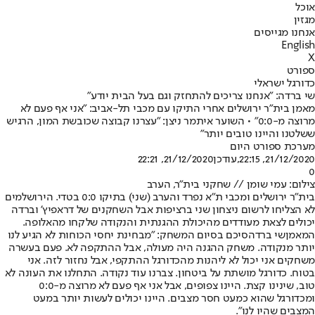
אוכל
מגזין
אנחנו מגייסים
English
X
ספורט
כדורגל ישראלי
שי ברדה: "אנחנו צריכים להתחזק וגם בעל הבית יודע"
מאמן בית"ר ירושלים אחרי התיקו עם מכבי תל-אביב: "אני אף פעם לא
מרוצה מ-0:0" • השוער איתמר ניצן: "עצרנו קבוצה שכובשת המון, הרגיש
ששלטנו והיינו טובים יותר"
מערכת ספורט היום
21/12/2020, 22:15
,עודכן
21/12/2020, 22:21
0
צילום: עמי שומן // שחקני בית"ר, הערב
בית"ר ירושלים ומכבי ת"א נפרד והערב (שני) בתיקו 0:0 בטדי. הירושלמים
לא הצליחו לרשום ניצחון שני ברציפות אבל השחקנים של דראפיץ' וברדה
יכולים לצאת מעודדים מהיכולת ההגנתית והנקודה שלקחו מהאלופה.
המאמן
שי ברדה
סיכם בסיום המשחק: "מבחינת יחסי הכוחות לא הגיע לנו
יותר מנקודה. משחק ההגנה היה מעולה, אבל ההתקפה לא. פעם בעשרה
משחקים אני יכול לא ליהנות מהכדורגל ההתקפי, אבל נחזור לזה. אני
בטוח. כדורגל מושתת על ביטחון. צברנו עוד נקודה. התחלנו את העונה לא
טוב, שינינו קצת. היינו צפופים, אבל אני אף פעם לא מרוצה מ-0:0
ומכדורגל שהוא כמעט חסר מצבים. היינו יכולים לעשות יותר במעט
המצבים שהיו לנו".