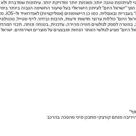
לעיתונות טובה יותר, מאוזנת יותר ומדויקת יותר. עיתונות שמדברת ולא צ
שלום. המהדורה המודפסת הראשונה פורסמה ב-30 ביולי 2007, וב-2010 הפך "ישראל היום" לעיתון הישראלי בעל שי
לחמנוביץ,
ל היום" כוללות ערוצי חדשות ודעות, תרבות ובידור, לייף סטייל, טכנולוגיה
ברית, במטרה לספק לגולשים חוויה מהירה, עדכנית, בטוחה ונוחה. תכני המה
ל היום" מציע לגולשי האתר הנחות ומבצעים על מוצרים ושירותים. ישראל 
וף"
היריבה מנחם קורצקי מתכנן מיני מהפכה בהרכב