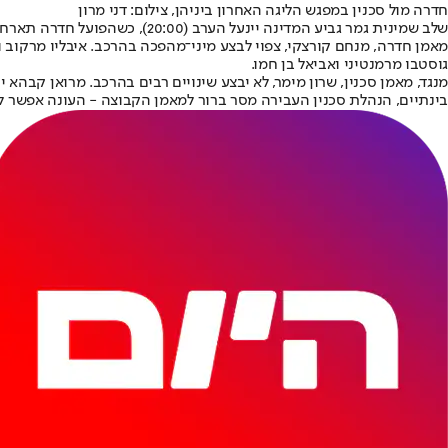
חדרה מול סכנין במפגש הליגה האחרון ביניהן, צילום: דני מרון
שלב שמינית גמר גביע המדינה יינעל הערב (20:00), כשהפועל חדרה תארח באצטדיון בנתניה את בני סכנין, כשהמנצחת כבר תדע מי מחכה לה ברבע הגמר.
גוסטבו מרמנטיני ואביאל בן חמו.
מנגד, מאמן סכנין, שרון מימר, לא יבצע שינויים רבים בהרכב. מרואן קבה
בינתיים, הנהלת סכנין העבירה מסר ברור למאמן הקבוצה - העונה אפשר לז