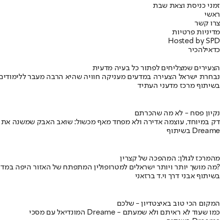
זמני כניסת וצאת שבת
ראשי
צרו קשר
מדיניות פרטיות
Hosted by SPD
כדאי
להכיר
הצעירים שמצליחים לפתור כל בעיה מדעית
נבחרת ישראל הצעירה במדעים מעניקה חוויה שהיא הרבה מעבר ללימודים
בשיתוף מרכז מדעני העתיד
נקיון פסח - לא מה שהכרתם
דק במיוחד, עוצמה אדירה ולא מפחד מאף מכשול: שואב האבק שמשנה את
בשיתוף Dreame
מהמרכז לגולן: המהפכה של קצרין
מה מושך יותר ויותר ישראלים למטרופולין המתפתח של האזור היפה במדינה?
בשיתוף אבני דרך וי.ד ברזאני
המקום הכי טוב באיצטדיון - שלכם
המונדיאל עם מסכי Dreame - כמו שעוד לא ראיתם ולא שמעתם