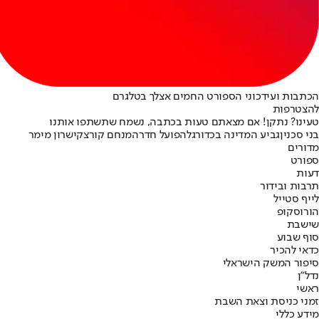
הכתבות ועידכוני הספורט החמים אצלך בטלגרם
להצטרפות
טעינו? נתקן! אם מצאתם טעות בכתבה, נשמח שתשתפו אותנו
בני סכנין
גביע המדינה בכדורגל
הפועל חדרה
מנחם קורצקי
שרון מימר
מדורים
ספורט
דעות
תרבות ובידור
לייף סטייל
הורוסקופ
שישבת
סוף שבוע
כדאי להכיר
סיפור המשק הישראלי
נדל"ן
ראשי
זמני כניסת וצאת השבת
מידע כללי