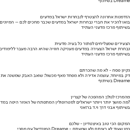
בשיתוף Dreame
הזדמנות אחרונה להצטרף לנבחרות ישראל במדעים
בואו להכיר את חברי נבחרות ישראל במדעים שכבר מחכים לכם – המיונים
בשיתוף מרכז מדעני העתיד
הצעירים שמצליחים לפתור כל בעיה מדעית
נבחרת ישראל הצעירה במדעים מעניקה חוויה שהיא הרבה מעבר ללימודים
בשיתוף מרכז מדעני העתיד
נקיון פסח - לא מה שהכרתם
דק במיוחד, עוצמה אדירה ולא מפחד מאף מכשול: שואב האבק שמשנה את
בשיתוף Dreame
מהמרכז לגולן: המהפכה של קצרין
מה מושך יותר ויותר ישראלים למטרופולין המתפתח של האזור היפה במדינה?
בשיתוף אבני דרך וי.ד ברזאני
המקום הכי טוב באיצטדיון - שלכם
המונדיאל עם מסכי Dreame - כמו שעוד לא ראיתם ולא שמעתם