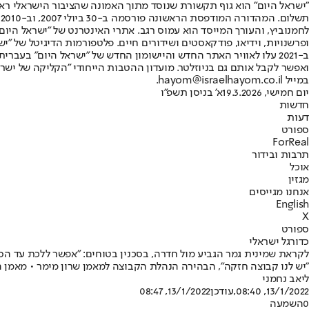
"ישראל היום" הוא גוף תקשורת שנוסד מתוך האמונה שהציבור הישראלי ראוי 
ת
ופרשנויות, וידיאו, פודקאסטים ושידורים חיים. פלטפורמות הדיגיטל של "ישרא
ב-2021 עלו לאוויר האתר החדש והיישומון החדש של "ישראל היום" בע
ואפשר לקבל אותם גם בניוזלטר. מועדון ההטבות הייחודי "הקליקה של ישרא
במייל hayom@israelhayom.co.il.
יום חמישי, 19.3.2026
א' בניסן תשפ"ו
חדשות
דעות
ספורט
ForReal
תרבות ובידור
אוכל
מגזין
אנחנו מגייסים
English
X
ספורט
כדורגל ישראלי
לקראת שמינית גמר הגביע מול חדרה, בסכנין בטוחים: "אפשר ללכת עד הס
"יש לנו קבוצה חזקה", הבהירה הנהלת הקבוצה למאמן שרון מימר • מאמן 
ליאב נחמני
13/1/2022, 08:40
,עודכן
13/1/2022, 08:47
0
השמעה