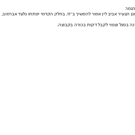
מאמן חדרה, מנחם קורצקי, צפוי לבצע מיני־מהפכה בהרכב. איבליו מרקוב ומוחמד אוסמן מורחקים, וויסאם רבאח ועומר פדידה יישארו בחוץ, בעוד המגן הצעיר אביב לין אמור להמשיך ב־11. בחלק הקדמי יפתחו גלעד אברמוב,
ונה בסגל וצפוי לקבל דקות בכורה בקבוצה.