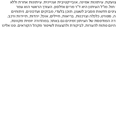
ועקת. עיתונות אמינה, אובייקטיבית ועניינית. עיתונות אחרת וללא
עור החשיפה הגבוה ביותר בימי חול. מו"ל העיתון היא ד"ר מרים אדלסון. העורך הראשי הוא עמר
 והעורך המייסד הוא עמוס רגב. אתרי האינטרנט של "ישראל היום" בעברית ובאנגלית, כמו כן היישומונים (אפליקציות) לאנדרואיד ול-iOS, מציגים חדשות מסביב לשעון, תוכן בלעדי, מבזקים ועדכונים, ניתוחים
, ספורט, כלכלה וצרכנות, בריאות, חיילים, אוכל, יהדות, תיירות ורכב.
דורה המודפסת של העיתון זמינים גם באתר, במהדורה יומית מקוונת,
היום פתוח להערות, לביקורת ולהצעות לשיפור מקהל הקוראים. פנו אלינו