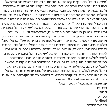
"ישראל היום" הוא גוף תקשורת שנוסד מתוך האמונה שהציבור הישראלי
ראוי לעיתונות טובה יותר, מאוזנת יותר ומדויקת יותר. עיתונות שמדברת
ולא צועקת. עיתונות אמינה, אובייקטיבית ועניינית. עיתונות אחרת וללא
תשלום. המהדורה המודפסת הראשונה פורסמה ב-30 ביולי 2007, וב-2010
הפך "ישראל היום" לעיתון הישראלי בעל שיעור החשיפה הגבוה ביותר בימי
חול. מו"ל העיתון היא ד"ר מרים אדלסון. העורך הראשי הוא עמר לחמנוביץ,
והעורך המייסד הוא עמוס רגב. אתרי האינטרנט של "ישראל היום" בעברית
ובאנגלית, כמו כן היישומונים (אפליקציות) לאנדרואיד ול-iOS, מציגים
חדשות מסביב לשעון, תוכן בלעדי, מבזקים ועדכונים, ניתוחים ופרשנויות,
וידיאו, פודקאסטים ושידורים חיים. פלטפורמות הדיגיטל של "ישראל היום"
כוללות ערוצי חדשות ודעות, תרבות ובידור, לייף סטייל, טכנולוגיה, ספורט,
כלכלה וצרכנות, בריאות, חיילים, אוכל, יהדות, תיירות ורכב. ב-2021 עלו
לאוויר האתר החדש והיישומון החדש של "ישראל היום" בעברית, במטרה
לספק לגולשים חוויה מהירה, עדכנית, בטוחה ונוחה. תכני המהדורה
המודפסת של העיתון זמינים גם באתר, במהדורה יומית מקוונת, ואפשר
לקבל אותם גם בניוזלטר. מועדון ההטבות הייחודי "הקליקה של ישראל
היום" מציע לגולשי האתר הנחות ומבצעים על מוצרים ושירותים. ישראל
היום פתוח להערות, לביקורת ולהצעות לשיפור מקהל הקוראים. פנו אלינו
במייל hayom@israelhayom.co.il.
יום שבת, 4.4.2026
י"ז בניסן תשפ"ו
חדשות
דעות
ספורט
ForReal
תרבות ובידור