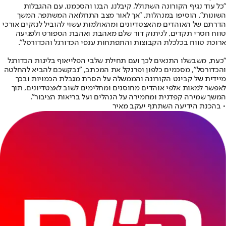
"כל עוד נגיף הקורונה השתולל, קיבלנו, הבנו והסכמנו, עם ההגבלות
השונות", הוסיפו במנהלות, "אך לאור מצב התחלואה המשתפר, המשך
הדרתם של האוהדים מהאצטדיונים ומהאולמות עשוי להוביל לנזקים אורכי
טווח חסרי תקדים, לניתוק דור שלם מאהבת ואהבת הספורט ולפגיעה
ארוכת טווח בכלכלת הקבוצות והתפתחות ענפי הכדורגל והכדורסל".
"כעת, משבשלו התנאים לכך ועם תחילת שלבי הפלייאוף בליגות הכדורגל
והכדורסל", מסכמים כלפון ופרנקל את המכתב, "נבקשכם להביא להחלטה
מיידית של קבינט הקורונה והממשלה על הסרת מגבלת הכמויות ובכך
לאפשר למאות אלפי אוהדים מחוסנים ומחלימים לשוב לאצטדיונים, תוך
המשך שמירה קפדנית ומחמירה על הנהלים ועל בריאות הציבור".
• בהכנת הידיעה השתתף יעקב מאיר