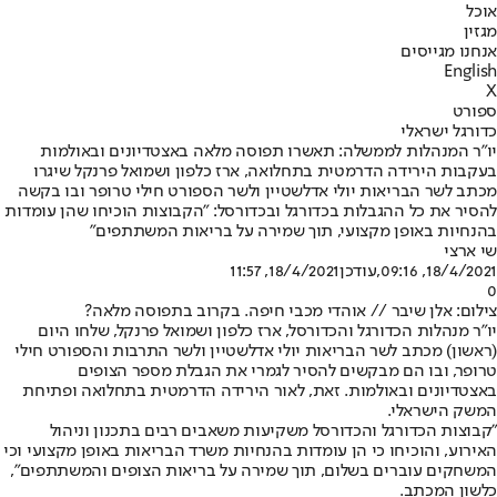
אוכל
מגזין
אנחנו מגייסים
English
X
ספורט
כדורגל ישראלי
יו"ר המנהלות לממשלה: תאשרו תפוסה מלאה באצטדיונים ובאולמות
בעקבות הירידה הדרמטית בתחלואה, ארז כלפון ושמואל פרנקל שיגרו
מכתב לשר הבריאות יולי אדלשטיין ולשר הספורט חילי טרופר ובו בקשה
להסיר את כל ההגבלות בכדורגל ובכדורסל: "הקבוצות הוכיחו שהן עומדות
בהנחיות באופן מקצועי, תוך שמירה על בריאות המשתתפים"
שי ארצי
18/4/2021, 09:16
,עודכן
18/4/2021, 11:57
0
צילום: אלן שיבר // אוהדי מכבי חיפה. בקרוב בתפוסה מלאה?
יו"ר מנהלות הכדורגל והכדורסל, ארז כלפון ושמואל פרנקל, שלחו היום
(ראשון) מכתב לשר הבריאות יולי אדלשטיין ולשר התרבות והספורט חילי
טרופר, ובו הם מבקשים להסיר לגמרי את הגבלת מספר הצופים
באצטדיונים ובאולמות. זאת, לאור הירידה הדרמטית בתחלואה ופתיחת
המשק הישראלי.
"קבוצות הכדורגל והכדורסל משקיעות משאבים רבים בתכנון וניהול
האירוע, והוכיחו כי הן עומדות בהנחיות משרד הבריאות באופן מקצועי וכי
המשחקים עוברים בשלום, תוך שמירה על בריאות הצופים והמשתתפים",
כלשון המכתב.