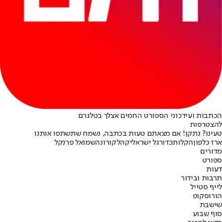
הכתבות ועידכוני הספורט החמים אצלך בטלגרם
להצטרפות
טעינו? נתקן! אם מצאתם טעות בכתבה, נשמח שתשתפו אותנו
ארז כלפון
הקלות
כדורגל ישראלי
קהל
קורונה
שמואל פרנקל
מדורים
ספורט
דעות
תרבות ובידור
לייף סטייל
הורוסקופ
שישבת
סוף שבוע