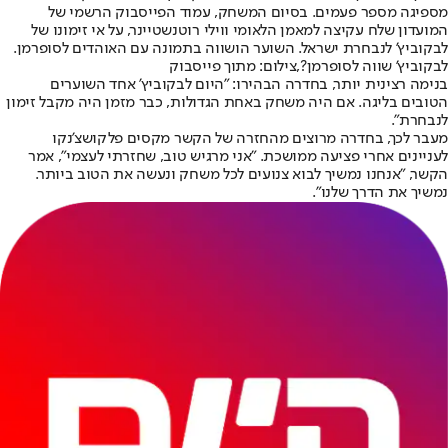
מספיגה מספר פעמים. בסיום המשחק, עמוד הפייסבוק הרשמי של
המועדון שלח עקיצה למאמן הלאומי ווילי רוטנשטיינר, על אי זימונו של
לבקוביץ' לנבחרת ישראל. השוער הושווה בתמונה עם האוהדים לסופרמן.
לבקוביץ' שווה לסופרמן?,צילום: מתוך פייסבוק
בנימה רצינית יותר, בחדרה הבהירו: "היום לבקוביץ' אחד השוערים
הטובים בליגה. אם היה משחק באחת הגדולות, כבר מזמן היה מקבל זימון
לנבחרת".
מעבר לכך, בחדרה מרוצים מהחזרה של הקשר מקסים פלקושצ'נקו
לעניינים אחרי פציעה ממושכת. "אני מרגיש טוב, שחזרתי לעצמי", אמר
הקשר, "אנחנו נמשיך לבוא צנועים לכל משחק ונעשה את הטוב ביותר.
נמשיך את הדרך שלנו".