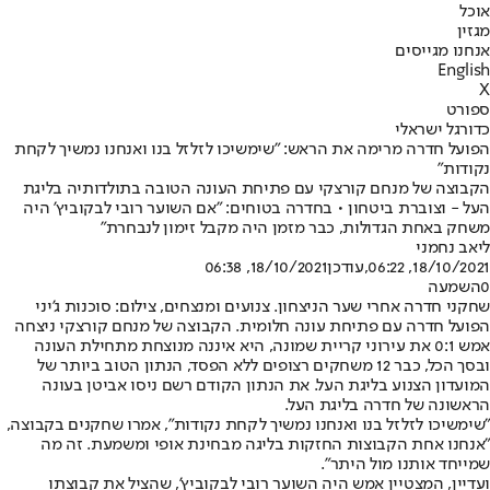
אוכל
מגזין
אנחנו מגייסים
English
X
ספורט
כדורגל ישראלי
הפועל חדרה מרימה את הראש: "שימשיכו לזלזל בנו ואנחנו נמשיך לקחת
נקודות"
הקבוצה של מנחם קורצקי עם פתיחת העונה הטובה בתולדותיה בליגת
העל - וצוברת ביטחון • בחדרה בטוחים: "אם השוער רובי לבקוביץ' היה
משחק באחת הגדולות, כבר מזמן היה מקבל זימון לנבחרת"
ליאב נחמני
18/10/2021, 06:22
,עודכן
18/10/2021, 06:38
0
השמעה
שחקני חדרה אחרי שער הניצחון. צנועים ומנצחים, צילום: סוכנות ג'יני
הפועל חדרה עם פתיחת עונה חלומית. הקבוצה של מנחם קורצקי ניצחה
אמש 0:1 את עירוני קריית שמונה, היא איננה מנוצחת מתחילת העונה
ובסך הכל, כבר 12 משחקים רצופים ללא הפסד, הנתון הטוב ביותר של
המועדון הצנוע בליגת העל. את הנתון הקודם רשם ניסו אביטן בעונה
הראשונה של חדרה בליגת העל.
"שימשיכו לזלזל בנו ואנחנו נמשיך לקחת נקודות", אמרו שחקנים בקבוצה,
"אנחנו אחת הקבוצות החזקות בליגה מבחינת אופי ומשמעת. זה מה
שמייחד אותנו מול היתר".
ועדיין, המצטיין אמש היה השוער רובי לבקוביץ', שהציל את קבוצתו