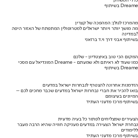
כללי המשחק
בשיתוף Dreame
מהמרכז לגולן: המהפכה של קצרין
מה מושך יותר ויותר ישראלים למטרופולין המתפתח של האזור היפה
במדינה?
בשיתוף אבני דרך וי.ד ברזאני
המקום הכי טוב באיצטדיון - שלכם
המונדיאל עם מסכי Dreame - כמו שעוד לא ראיתם ולא שמעתם
בשיתוף Dreame
הזדמנות אחרונה להצטרף לנבחרות ישראל במדעים
בואו להכיר את חברי נבחרות ישראל במדעים שכבר מחכים לכם –
המיונים בעיצומם
בשיתוף מרכז מדעני העתיד
הצעירים שמצליחים לפתור כל בעיה מדעית
נבחרת ישראל הצעירה במדעים מעניקה חוויה שהיא הרבה מעבר
ללימודים
בשיתוף מרכז מדעני העתיד