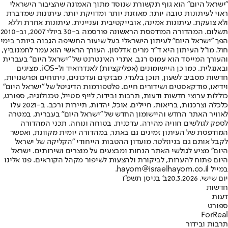
"ישראל היום" הוא גוף תקשורת שנוסד מתוך האמונה שהציבור הישראלי
ראוי לעיתונות טובה יותר, מאוזנת יותר ומדויקת יותר. עיתונות שמדברת
ולא צועקת. עיתונות אמינה, אובייקטיבית ועניינית. עיתונות אחרת וללא
תשלום. המהדורה המודפסת הראשונה פורסמה ב-30 ביולי 2007, וב-2010
הפך "ישראל היום" לעיתון הישראלי בעל שיעור החשיפה הגבוה ביותר בימי
חול. מו"ל העיתון היא ד"ר מרים אדלסון. העורך הראשי הוא עמר לחמנוביץ,
והעורך המייסד הוא עמוס רגב. אתרי האינטרנט של "ישראל היום" בעברית
ובאנגלית, כמו כן היישומונים (אפליקציות) לאנדרואיד ול-iOS, מציגים
חדשות מסביב לשעון, תוכן בלעדי, מבזקים ועדכונים, ניתוחים ופרשנויות,
וידיאו, פודקאסטים ושידורים חיים. פלטפורמות הדיגיטל של "ישראל היום"
כוללות ערוצי חדשות ודעות, תרבות ובידור, לייף סטייל, טכנולוגיה, ספורט,
כלכלה וצרכנות, בריאות, חיילים, אוכל, יהדות, תיירות ורכב. ב-2021 עלו
לאוויר האתר החדש והיישומון החדש של "ישראל היום" בעברית, במטרה
לספק לגולשים חוויה מהירה, עדכנית, בטוחה ונוחה. תכני המהדורה
המודפסת של העיתון זמינים גם באתר, במהדורה יומית מקוונת, ואפשר
לקבל אותם גם בניוזלטר. מועדון ההטבות הייחודי "הקליקה של ישראל
היום" מציע לגולשי האתר הנחות ומבצעים על מוצרים ושירותים. ישראל
היום פתוח להערות, לביקורת ולהצעות לשיפור מקהל הקוראים. פנו אלינו
במייל hayom@israelhayom.co.il.
יום שישי, 20.3.2026
ב' בניסן תשפ"ו
חדשות
דעות
ספורט
ForReal
תרבות ובידור