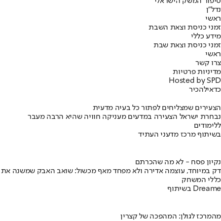
סיפור המשק הישראלי
נדל"ן
ראשי
זמני כניסת וצאת השבת
מידע כללי
זמני כניסת וצאת שבת
ראשי
צרו קשר
מדיניות פרטיות
Hosted by SPD
כדאי
להכיר
הצעירים שמצליחים לפתור כל בעיה מדעית
נבחרת ישראל הצעירה במדעים מעניקה חוויה שהיא הרבה מעבר
ללימודים
בשיתוף מרכז מדעני העתיד
נקיון פסח - לא מה שהכרתם
דק במיוחד, עוצמה אדירה ולא מפחד מאף מכשול: שואב האבק שמשנה את
כללי המשחק
בשיתוף Dreame
מהמרכז לגולן: המהפכה של קצרין