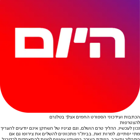
הכתבות ועידכוני הספורט החמים אצלך בטלגרם
להצטרפות
נכון לעכשיו, ההליך טרם הושלם, וגם נציגיו של השחקן אינם יודעים להעריך
מתי יסתיים. למרות זאת, בבית"ר מתכוונים להשלים את צירופו גם אם
התהליך יתעכב. במידת הצורך, במועדון צפויים לפנות להתאחדות לכדורגל