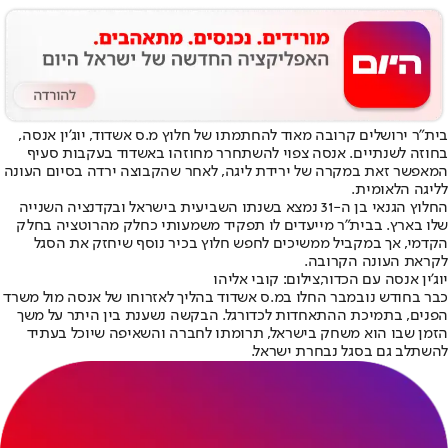
בית"ר ירושלים קרובה מאוד להחתמתו של חלוץ מ.ס אשדוד, יוג'ין אנסה,
בחוזה לשנתיים. אנסה צפוי להשתחרר מחוזהו באשדוד בעקבות סעיף
המאפשר זאת במקרה של ירידת ליגה, לאחר שהקבוצה ירדה בסיום העונה
לליגה הלאומית.
החלוץ הגנאי בן ה-31 נמצא בשנתו השביעית בישראל ובקדנציה השנייה
שלו בארץ. בבית"ר מייעדים לו תפקיד משמעותי כחלק מהרוטציה בחלק
הקדמי, אך במקביל ממשיכים לחפש חלוץ בכיר נוסף שיחזק את הסגל
לקראת העונה הקרובה.
יוג'ין אנסה עם הכדור,צילום: קובי אליהו
כבר בחודש נובמבר החלו במ.ס אשדוד בהליך לאזרוחו של אנסה מול משרד
הפנים, בתמיכת ההתאחדות לכדורגל. הבקשה נשענת בין היתר על משך
הזמן שבו הוא משחק בישראל, תרומתו לחברה והשאיפה שיוכל בעתיד
להשתלב גם בסגל נבחרת ישראל.