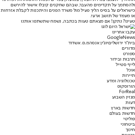
ולהסתמך על תקדימים מהעבר, שבהם שחקנים קיבלו אישור להירשם
כישראלים על בסיס הליך פעיל מול משרד הפנים והיתכנות לקבלת אזרחות
או מעמד של תושב ארעי.
טעינו? נתקן! אם מצאתם טעות בכתבה, נשמח שתשתפו אותנו
עקבו אחרינו
G
o
o
g
l
e
News
בית"ר ירושלים
יוג'ין אנסה
מ.ס. אשדוד
מדורים
ספורט
תרבות ובידור
לייף סטייל
אוכל
תיירות
טכנולוגיה ומדע
הורוסקופ
ForReal
מגזין השבוע
דעות
חדשות בארץ
חדשות בעולם
פוליטי
ביטחוני
חינוך