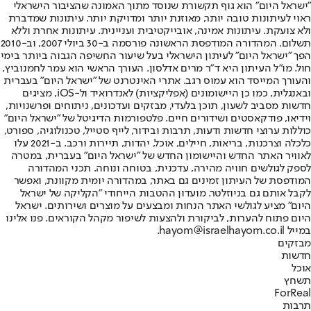
"ישראל היום" הוא גוף תקשורת שנוסד מתוך האמונה שהציבור הישראלי
ראוי לעיתונות טובה יותר, מאוזנת יותר ומדויקת יותר. עיתונות שמדברת
ולא צועקת. עיתונות אמינה, אובייקטיבית ועניינית. עיתונות אחרת וללא
תשלום. המהדורה המודפסת הראשונה פורסמה ב-30 ביולי 2007, וב-2010
הפך "ישראל היום" לעיתון הישראלי בעל שיעור החשיפה הגבוה ביותר בימי
חול. מו"ל העיתון היא ד"ר מרים אדלסון. העורך הראשי הוא עמר לחמנוביץ,
והעורך המייסד הוא עמוס רגב. אתרי האינטרנט של "ישראל היום" בעברית
ובאנגלית, כמו כן היישומונים (אפליקציות) לאנדרואיד ול-iOS, מציגים
חדשות מסביב לשעון, תוכן בלעדי, מבזקים ועדכונים, ניתוחים ופרשנויות,
וידיאו, פודקאסטים ושידורים חיים. פלטפורמות הדיגיטל של "ישראל היום"
כוללות ערוצי חדשות ודעות, תרבות ובידור, לייף סטייל, טכנולוגיה, ספורט,
כלכלה וצרכנות, בריאות, חיילים, אוכל, יהדות, תיירות ורכב. ב-2021 עלו
לאוויר האתר החדש והיישומון החדש של "ישראל היום" בעברית, במטרה
לספק לגולשים חוויה מהירה, עדכנית, בטוחה ונוחה. תכני המהדורה
המודפסת של העיתון זמינים גם באתר, במהדורה יומית מקוונת, ואפשר
לקבל אותם גם בניוזלטר. מועדון ההטבות הייחודי "הקליקה של ישראל
היום" מציע לגולשי האתר הנחות ומבצעים על מוצרים ושירותים. ישראל
היום פתוח להערות, לביקורת ולהצעות לשיפור מקהל הקוראים. פנו אלינו
במייל hayom@israelhayom.co.il.
מבזקים
חדשות
אוכל
תשחץ
ForReal
תרבות