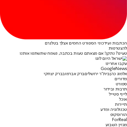
הכתבות ועידכוני הספורט החמים אצלך בטלגרם
להצטרפות
טעינו? נתקן! אם מצאתם טעות בכתבה, נשמח שתשתפו אותנו
עקבו אחרינו
G
o
o
g
l
e
News
אלמוג כהן
בית"ר ירושלים
ברק אברמוב
ברק יצחקי
מדורים
ספורט
תרבות ובידור
לייף סטייל
אוכל
תיירות
טכנולוגיה ומדע
הורוסקופ
ForReal
מגזין השבוע