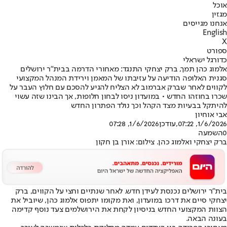
אוכל
מגזין
אנחנו מגייסים
English
X
ספורט
כדורגל ישראלי
אלמוג כהן תמך, ברק יצחקי התנגד: מאחורי הדרמה בבית"ר ירושלים
סגנית האלופה הודיעה על עזיבתו של המאמן וירידת המנהל המקצועי
לקווים לאחר שברק אברמוב לא הצליח להגיע להסכם עם חלוץ העבר על
שכרו בחוזהו החדש • במועדון ניסו לבחון חלופות, אך הבינו שזה עשוי
להיתקל בבעיות מצד הקהל וכך נולד הפתרון החדש
אבי אוחיון
1/6/2026, 07:22
,עודכן
1/6/2026, 07:28
0
השמעה
ברק יצחקי ואלמוג כהן. צילום: אורן בן חקון
בית"ר ירושלים נכנסת ל
עידן חדש
. לאחר שנתיים וחצי על הקווים, ברק
יצחקי סיים את דרכו במועדון, ואת מקומו יתפוס אלמוג כהן, שיוביל את
הצוות המקצועי החדש בניסיון לקחת את הירושלמים צעד נוסף קדימה
בעונה הבאה.