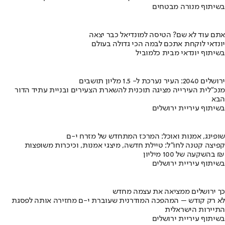
בשיתוף מנורה מבטחים
אתם עוד לא שם? הטיסה למונדיאל כבר יצאה
יונדאי לוקחת אתכם לבמה הכי גדולה בעולם
בשיתוף יונדאי מבית כלמוביל
ירושלים 2040: העיר נערכת ל- 1.5 מליון תושבים
מנכ"לית העירייה מציגה תוכנית להשארת הצעירים ובניית עתיד הדור
הבא
בשיתוף עיריית ירושלים
שופינג, אמנות ואוכל: המרכז המתחדש של מזרח י-ם
קפיצה קטנה לחו"ל: טיילת חדשה, מיצגי אמנות, וכיכרות משופצות
בהשקעה של 100 מיליון ₪
בשיתוף עיריית ירושלים
כך ירושלים ממציאה את עצמה מחדש
לא רק קודש – המהפכה המודרנית שעוברת י-ם מחזירה אותה לפסגת
התיירות הישראלית
בשיתוף עיריית ירושלים