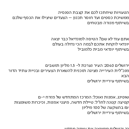
הטעויות שיחתכו לכם את קצבת הפנסיה
ממשיכת כספים ועד חוסר תכנון – הצעדים שיצילו את הכסף שלכם
בשיתוף מנורה מבטחים
אתם עוד לא שם? הטיסה למונדיאל כבר יצאה
יונדאי לוקחת אתכם לבמה הכי גדולה בעולם
בשיתוף יונדאי מבית כלמוביל
ירושלים 2040: העיר נערכת ל- 1.5 מליון תושבים
מנכ"לית העירייה מציגה תוכנית להשארת הצעירים ובניית עתיד הדור
הבא
בשיתוף עיריית ירושלים
שופינג, אמנות ואוכל: המרכז המתחדש של מזרח י-ם
קפיצה קטנה לחו"ל: טיילת חדשה, מיצגי אמנות, וכיכרות משופצות
בהשקעה של 100 מיליון ₪
בשיתוף עיריית ירושלים
כך ירושלים ממציאה את עצמה מחדש