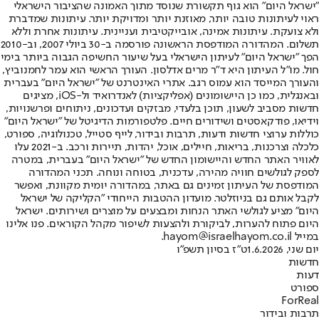
"ישראל היום" הוא גוף תקשורת שנוסד מתוך האמונה שהציבור הישראלי
ראוי לעיתונות טובה יותר, מאוזנת יותר ומדויקת יותר. עיתונות שמדברת
ולא צועקת. עיתונות אמינה, אובייקטיבית ועניינית. עיתונות אחרת וללא
תשלום. המהדורה המודפסת הראשונה פורסמה ב-30 ביולי 2007, וב-2010
הפך "ישראל היום" לעיתון הישראלי בעל שיעור החשיפה הגבוה ביותר בימי
חול. מו"ל העיתון היא ד"ר מרים אדלסון. העורך הראשי הוא עמר לחמנוביץ,
והעורך המייסד הוא עמוס רגב. אתרי האינטרנט של "ישראל היום" בעברית
ובאנגלית, כמו כן היישומונים (אפליקציות) לאנדרואיד ול-iOS, מציגים
חדשות מסביב לשעון, תוכן בלעדי, מבזקים ועדכונים, ניתוחים ופרשנויות,
וידיאו, פודקאסטים ושידורים חיים. פלטפורמות הדיגיטל של "ישראל היום"
כוללות ערוצי חדשות ודעות, תרבות ובידור, לייף סטייל, טכנולוגיה, ספורט,
כלכלה וצרכנות, בריאות, חיילים, אוכל, יהדות, תיירות ורכב. ב-2021 עלו
לאוויר האתר החדש והיישומון החדש של "ישראל היום" בעברית, במטרה
לספק לגולשים חוויה מהירה, עדכנית, בטוחה ונוחה. תכני המהדורה
המודפסת של העיתון זמינים גם באתר, במהדורה יומית מקוונת, ואפשר
לקבל אותם גם בניוזלטר. מועדון ההטבות הייחודי "הקליקה של ישראל
היום" מציע לגולשי האתר הנחות ומבצעים על מוצרים ושירותים. ישראל
היום פתוח להערות, לביקורת ולהצעות לשיפור מקהל הקוראים. פנו אלינו
במייל hayom@israelhayom.co.il.
יום שני, 1.6.2026
ט"ז בסיון תשפ"ו
חדשות
דעות
ספורט
ForReal
תרבות ובידור