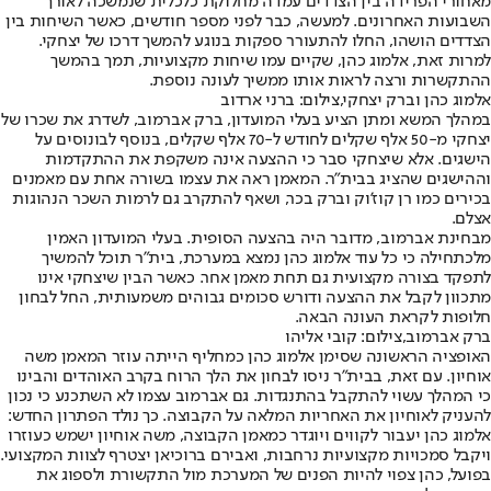
מאחורי הפרידה בין הצדדים עמדה מחלוקת כלכלית שנמשכה לאורך
השבועות האחרונים. למעשה, כבר לפני מספר חודשים, כאשר השיחות בין
הצדדים הושהו, החלו להתעורר ספקות בנוגע להמשך דרכו של יצחקי.
למרות זאת, אלמוג כהן, שקיים עמו שיחות מקצועיות, תמך בהמשך
ההתקשרות ורצה לראות אותו ממשיך לעונה נוספת.
אלמוג כהן וברק יצחקי,צילום: ברני ארדוב
במהלך המשא ומתן הציע בעלי המועדון, ברק אברמוב, לשדרג את שכרו של
יצחקי מ-50 אלף שקלים לחודש ל-70 אלף שקלים, בנוסף לבונוסים על
הישגים. אלא שיצחקי סבר כי ההצעה אינה משקפת את ההתקדמות
וההישגים שהציג בבית"ר. המאמן ראה את עצמו בשורה אחת עם מאמנים
בכירים כמו רן קוז'וק וברק בכר, ושאף להתקרב גם לרמות השכר הנהוגות
אצלם.
מבחינת אברמוב, מדובר היה בהצעה הסופית. בעלי המועדון האמין
מלכתחילה כי כל עוד אלמוג כהן נמצא במערכת, בית"ר תוכל להמשיך
לתפקד בצורה מקצועית גם תחת מאמן אחר. כאשר הבין שיצחקי אינו
מתכוון לקבל את ההצעה ודורש סכומים גבוהים משמעותית, החל לבחון
חלופות לקראת העונה הבאה.
ברק אברמוב,צילום: קובי אליהו
האופציה הראשונה שסימן אלמוג כהן כמחליף הייתה עוזר המאמן משה
אוחיון. עם זאת, בבית"ר ניסו לבחון את הלך הרוח בקרב האוהדים והבינו
כי המהלך עשוי להתקבל בהתנגדות. גם אברמוב עצמו לא השתכנע כי נכון
להעניק לאוחיון את האחריות המלאה על הקבוצה. כך נולד הפתרון החדש:
אלמוג כהן יעבור לקווים ויוגדר כמאמן הקבוצה, משה אוחיון ישמש כעוזרו
ויקבל סמכויות מקצועיות נרחבות, ואבירם ברוכיאן יצטרף לצוות המקצועי.
בפועל, כהן צפוי להיות הפנים של המערכת מול התקשורת ולספוג את