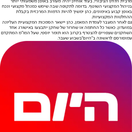
מרבית הלחץ הציבורי, בעוד אוחיון יהיה מעורב באופן משמעותי יותר
בניהול המקצועי השוטף. בדומה לתקופה שבה שימש כמנהל מקצועי ונכח
באופן קבוע באימונים, כהן ימשיך להיות הדמות המרכזית בקבלת
ההחלטות המקצועיות.
גם לאחר המעבר לעמדת המאמן, כהן יישאר הסמכות המקצועית העליונה
במועדון, כאשר כל החתמה או שחרור של שחקן יתבצעו באישורו. אחד
השחקנים שצפויים להצטרף בקרוב הוא תומר יוספי, שעל המו"מ המתקדם
עמו
פורסם לראשונה ב"היום"
בשבוע שעבר.