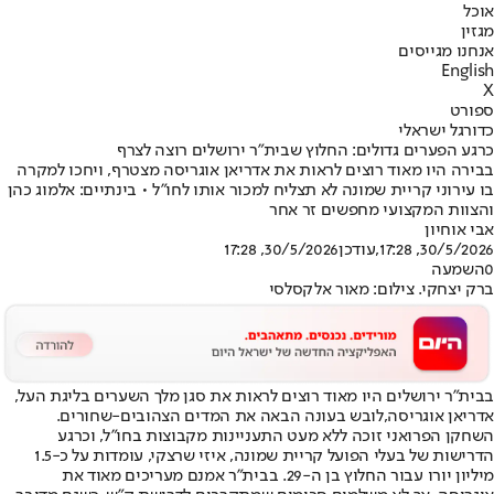
אוכל
מגזין
אנחנו מגייסים
English
X
ספורט
כדורגל ישראלי
כרגע הפערים גדולים: החלוץ שבית"ר ירושלים רוצה לצרף
בבירה היו מאוד רוצים לראות את אדריאן אוגריסה מצטרף, ויחכו למקרה
בו עירוני קריית שמונה לא תצליח למכור אותו לחו"ל • בינתיים: אלמוג כהן
והצוות המקצועי מחפשים זר אחר
אבי אוחיון
30/5/2026, 17:28
,עודכן
30/5/2026, 17:28
0
השמעה
ברק יצחקי. צילום: מאור אלקסלסי
בבית"ר ירושלים היו מאוד רוצים לראות את סגן מלך השערים בליגת העל,
אדריאן אוגריסה,
לובש בעונה הבאה את המדים הצהובים-שחורים.
השחקן הפרואני זוכה ללא מעט התעניינות מקבוצות בחו״ל, וכרגע
הדרישות של בעלי הפועל קריית שמונה, איזי שרצקי, עומדות על כ-1.5
מיליון יורו עבור החלוץ בן ה-29. בבית״ר אמנם מעריכים מאוד את