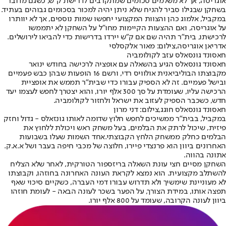
אוגריסה, אך לא משלמים סכומים שמתקרבים לדרישת ק״ש, כשגם מדובר
בשחקן שבגילו סביר להניח שלא ניתן יהיה למכור בסכומים גבוהים בעתיד.
במקביל, אלמוג כהן והצוות המקצועי יחפשו שמות נוספים, אך לא יוותרו
על אוגריסה, ואם ההצעות הקיימות מחו״ל על השחקן לא יתממשו
לרכישתו, בית״ר תהיה שם אם ק״ש יירדו בדרישות כדי להביאו לירושלים.
אדריאן אוגריסה,צילום: מאור אלקסלסי
חאסונד גונסאלס עזב לקולומביה
חאסונד גונסאלס הגיע בהשאלה עם אופציה לרכישה בחודש ינואר
מקבוצתו הבוליביאנית אולוויס רדי, ורשם 16 הופעות שבהן כבש פעמיים
ובישל פעמיים. זה לא הספיק עבורו כדי שבית״ר תממש את אופציית
הרכישה עליו, שעומדת על סך 300 אלף יורו, והוא יצטרך לחפש לעצמו יעד
חדש, כשכבר הספיק לעזוב את ישראל ולחזור לקולומביה.
חאסונד גונסאלס חוגג,צילום: דני מרון
במקביל, בבית״ר ממשיכים לחפש חלוץ שדומה לאותו גונזאלס - גדול וחזק
פיזית, שיכול לרתק את הבלמים, בעל משחק ראש ויכולת ללחוץ את
הבלמים כחלק ממשחק הלחץ הקבוצתי.
אחד השמות שעלו בשבועות
האחרונים ביוון הוא פרנצדי פיירו
, חלוצה של מכבי חיפה בעבר ושל א.א.ק.
אתונה בהווה.
השחקן מסיים חצי עונת השאלה בריזספור הטורקית, לאחר שלא הצליח
להשתלב מקצועית. הוא נמצא לקראת העונה האחרונה בחוזהו, וקבוצתו
לא מעוניינת שימשיך ולא תדרוש עבורו דמי העברה, כשקיים סיכוי שאף
תפצה אותו, במידת הצורך, על הפער בשכר לעונה הבאה - לעומת חוזהו
ביוון לעונה הקרובה, שעומד על 800 אלף יורו.