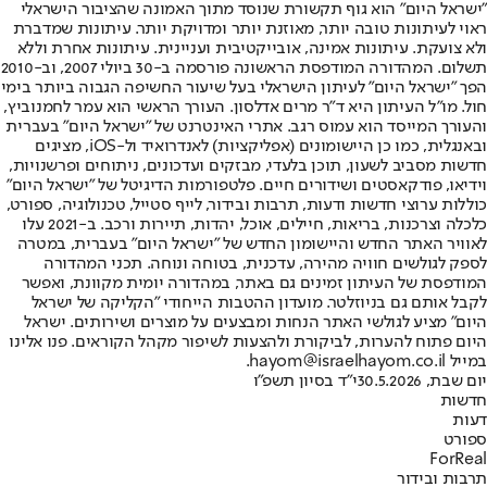
"ישראל היום" הוא גוף תקשורת שנוסד מתוך האמונה שהציבור הישראלי
ראוי לעיתונות טובה יותר, מאוזנת יותר ומדויקת יותר. עיתונות שמדברת
ולא צועקת. עיתונות אמינה, אובייקטיבית ועניינית. עיתונות אחרת וללא
תשלום. המהדורה המודפסת הראשונה פורסמה ב-30 ביולי 2007, וב-2010
הפך "ישראל היום" לעיתון הישראלי בעל שיעור החשיפה הגבוה ביותר בימי
חול. מו"ל העיתון היא ד"ר מרים אדלסון. העורך הראשי הוא עמר לחמנוביץ,
והעורך המייסד הוא עמוס רגב. אתרי האינטרנט של "ישראל היום" בעברית
ובאנגלית, כמו כן היישומונים (אפליקציות) לאנדרואיד ול-iOS, מציגים
חדשות מסביב לשעון, תוכן בלעדי, מבזקים ועדכונים, ניתוחים ופרשנויות,
וידיאו, פודקאסטים ושידורים חיים. פלטפורמות הדיגיטל של "ישראל היום"
כוללות ערוצי חדשות ודעות, תרבות ובידור, לייף סטייל, טכנולוגיה, ספורט,
כלכלה וצרכנות, בריאות, חיילים, אוכל, יהדות, תיירות ורכב. ב-2021 עלו
לאוויר האתר החדש והיישומון החדש של "ישראל היום" בעברית, במטרה
לספק לגולשים חוויה מהירה, עדכנית, בטוחה ונוחה. תכני המהדורה
המודפסת של העיתון זמינים גם באתר, במהדורה יומית מקוונת, ואפשר
לקבל אותם גם בניוזלטר. מועדון ההטבות הייחודי "הקליקה של ישראל
היום" מציע לגולשי האתר הנחות ומבצעים על מוצרים ושירותים. ישראל
היום פתוח להערות, לביקורת ולהצעות לשיפור מקהל הקוראים. פנו אלינו
במייל hayom@israelhayom.co.il.
יום שבת, 30.5.2026
י"ד בסיון תשפ"ו
חדשות
דעות
ספורט
ForReal
תרבות ובידור