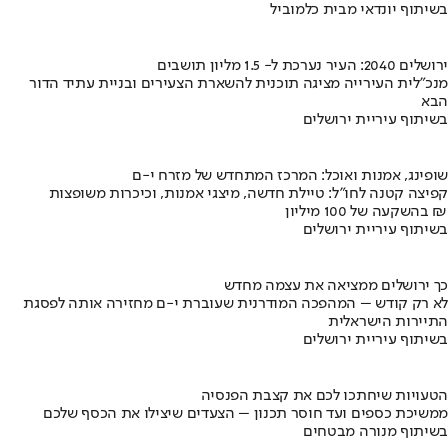
בשיתוף יונדאי מבית כלמוביל
ירושלים 2040: העיר נערכת ל- 1.5 מליון תושבים
מנכ"לית העירייה מציגה תוכנית להשארת הצעירים ובניית עתיד הדור
הבא
בשיתוף עיריית ירושלים
שופינג, אמנות ואוכל: המרכז המתחדש של מזרח י-ם
קפיצה קטנה לחו"ל: טיילת חדשה, מיצגי אמנות, וכיכרות משופצות
בהשקעה של 100 מיליון ₪
בשיתוף עיריית ירושלים
כך ירושלים ממציאה את עצמה מחדש
לא רק קודש – המהפכה המודרנית שעוברת י-ם מחזירה אותה לפסגת
התיירות הישראלית
בשיתוף עיריית ירושלים
הטעויות שיחתכו לכם את קצבת הפנסיה
ממשיכת כספים ועד חוסר תכנון – הצעדים שיצילו את הכסף שלכם
בשיתוף מנורה מבטחים