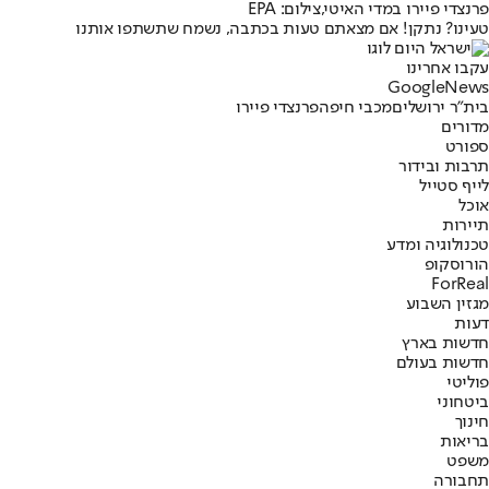
פרנצדי פיירו במדי האיטי,צילום: EPA
טעינו? נתקן! אם מצאתם טעות בכתבה, נשמח שתשתפו אותנו
עקבו אחרינו
G
o
o
g
l
e
News
בית"ר ירושלים
מכבי חיפה
פרנצדי פיירו
מדורים
ספורט
תרבות ובידור
לייף סטייל
אוכל
תיירות
טכנולוגיה ומדע
הורוסקופ
ForReal
מגזין השבוע
דעות
חדשות בארץ
חדשות בעולם
פוליטי
ביטחוני
חינוך
בריאות
משפט
תחבורה