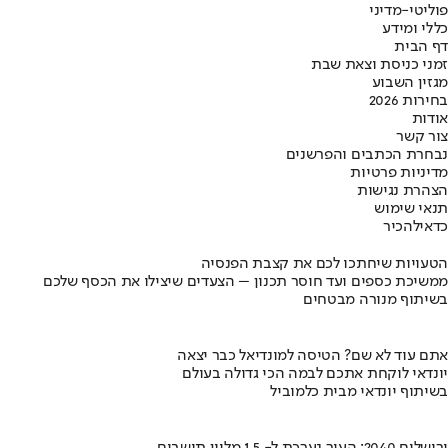
פוליטי-מדיני
כללי ומידע
דף הבית
זמני כניסת וצאת שבת
מגזין השבוע
בחירות 2026
אודות
צור קשר
נבחרת הכתבים והפרשנים
מדיניות פרטיות
הצהרת נגישות
תנאי שימוש
כדאי
להכיר
הטעויות שיחתכו לכם את קצבת הפנסיה
ממשיכת כספים ועד חוסר תכנון – הצעדים שיצילו את הכסף שלכם
בשיתוף מנורה מבטחים
אתם עוד לא שם? הטיסה למונדיאל כבר יצאה
יונדאי לוקחת אתכם לבמה הכי גדולה בעולם
בשיתוף יונדאי מבית כלמוביל
ירושלים 2040: העיר נערכת ל- 1.5 מליון תושבים