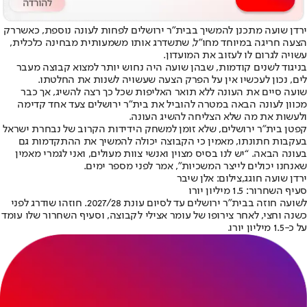
ירדן שועה מתכנן להמשיך בבית״ר ירושלים לפחות לעונה נוספת, כאשר
רק
הצעה חריגה במיוחד מחו״ל
, שתשדרג אותו משמעותית מבחינה כלכלית,
עשויה לגרום לו לעזוב את המועדון.
בניגוד לשנים קודמות, שבהן שועה היה נחוש יותר למצוא קבוצה מעבר
לים, נכון לעכשיו אין על הפרק הצעה שעשויה לשנות את החלטתו.
שועה סיים את העונה ללא תואר האליפות שכל כך רצה להשיג, אך כבר
מכוון לעונה הבאה במטרה להוביל את בית״ר ירושלים צעד אחד קדימה
ולעשות את מה שלא הצליחה להשיג העונה.
קפטן בית״ר ירושלים, שלא זומן למשחק הידידות הקרוב של נבחרת ישראל
בעקבות חתונתו, מאמין כי הקבוצה יכולה להמשיך את ההתקדמות גם
בעונה הבאה. “יש לנו בסיס מצוין ואנשי צוות מעולים, ואני לגמרי מאמין
שאנחנו יכולים לייצר המשכיות”, אמר לפני מספר ימים.
ירדן שועה חוגג,צילום: אלן שיבר
סעיף השחרור: 1.5 מיליון יורו
לשועה חוזה בבית״ר ירושלים עד לסיום עונת 2027/28. חוזהו שודרג לפני
כשנה וחצי, לאחר צירופו של עומר אצילי לקבוצה, וסעיף השחרור שלו עומד
על כ-1.5 מיליון יורו.