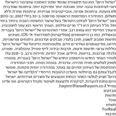
"ישראל היום" הוא גוף תקשורת שנוסד מתוך האמונה שהציבור הישראלי
ראוי לעיתונות טובה יותר, מאוזנת יותר ומדויקת יותר. עיתונות שמדברת
ולא צועקת. עיתונות אמינה, אובייקטיבית ועניינית. עיתונות אחרת וללא
תשלום. המהדורה המודפסת הראשונה פורסמה ב-30 ביולי 2007, וב-2010
הפך "ישראל היום" לעיתון הישראלי בעל שיעור החשיפה הגבוה ביותר בימי
חול. מו"ל העיתון היא ד"ר מרים אדלסון. העורך הראשי הוא עמר לחמנוביץ,
והעורך המייסד הוא עמוס רגב. אתרי האינטרנט של "ישראל היום" בעברית
ובאנגלית, כמו כן היישומונים (אפליקציות) לאנדרואיד ול-iOS, מציגים
חדשות מסביב לשעון, תוכן בלעדי, מבזקים ועדכונים, ניתוחים ופרשנויות,
וידיאו, פודקאסטים ושידורים חיים. פלטפורמות הדיגיטל של "ישראל היום"
כוללות ערוצי חדשות ודעות, תרבות ובידור, לייף סטייל, טכנולוגיה, ספורט,
כלכלה וצרכנות, בריאות, חיילים, אוכל, יהדות, תיירות ורכב. ב-2021 עלו
לאוויר האתר החדש והיישומון החדש של "ישראל היום" בעברית, במטרה
לספק לגולשים חוויה מהירה, עדכנית, בטוחה ונוחה. תכני המהדורה
המודפסת של העיתון זמינים גם באתר, במהדורה יומית מקוונת, ואפשר
לקבל אותם גם בניוזלטר. מועדון ההטבות הייחודי "הקליקה של ישראל
היום" מציע לגולשי האתר הנחות ומבצעים על מוצרים ושירותים. ישראל
היום פתוח להערות, לביקורת ולהצעות לשיפור מקהל הקוראים. פנו אלינו
במייל hayom@israelhayom.co.il.
מבזקים
חדשות
אוכל
תשחץ
ForReal
תרבות