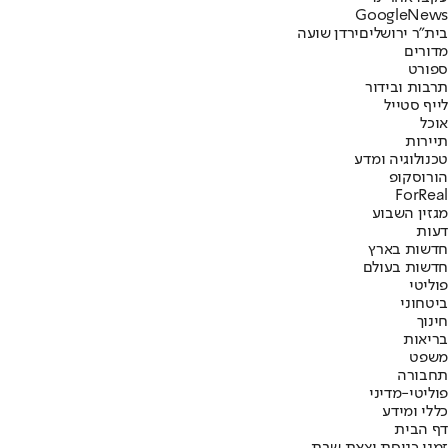
G
o
o
g
l
e
News
בית"ר ירושלים
ירדן שועה
מדורים
ספורט
תרבות ובידור
לייף סטייל
אוכל
תיירות
טכנולוגיה ומדע
הורוסקופ
ForReal
מגזין השבוע
דעות
חדשות בארץ
חדשות בעולם
פוליטי
ביטחוני
חינוך
בריאות
משפט
תחבורה
פוליטי-מדיני
כללי ומידע
דף הבית