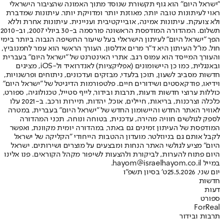
"ישראל היום" הוא גוף תקשורת שנוסד מתוך האמונה שהציבור הישראלי
ראוי לעיתונות טובה יותר, מאוזנת יותר ומדויקת יותר. עיתונות שמדברת
ולא צועקת. עיתונות אמינה, אובייקטיבית ועניינית. עיתונות אחרת וללא
תשלום. המהדורה המודפסת הראשונה פורסמה ב-30 ביולי 2007, וב-2010
הפך "ישראל היום" לעיתון הישראלי בעל שיעור החשיפה הגבוה ביותר בימי
חול. מו"ל העיתון היא ד"ר מרים אדלסון. העורך הראשי הוא עמר לחמנוביץ,
והעורך המייסד הוא עמוס רגב. אתרי האינטרנט של "ישראל היום" בעברית
ובאנגלית, כמו כן היישומונים (אפליקציות) לאנדרואיד ול-iOS, מציגים
חדשות מסביב לשעון, תוכן בלעדי, מבזקים ועדכונים, ניתוחים ופרשנויות,
וידיאו, פודקאסטים ושידורים חיים. פלטפורמות הדיגיטל של "ישראל היום"
כוללות ערוצי חדשות ודעות, תרבות ובידור, לייף סטייל, טכנולוגיה, ספורט,
כלכלה וצרכנות, בריאות, חיילים, אוכל, יהדות, תיירות ורכב. ב-2021 עלו
לאוויר האתר החדש והיישומון החדש של "ישראל היום" בעברית, במטרה
לספק לגולשים חוויה מהירה, עדכנית, בטוחה ונוחה. תכני המהדורה
המודפסת של העיתון זמינים גם באתר, במהדורה יומית מקוונת, ואפשר
לקבל אותם גם בניוזלטר. מועדון ההטבות הייחודי "הקליקה של ישראל
היום" מציע לגולשי האתר הנחות ומבצעים על מוצרים ושירותים. ישראל
היום פתוח להערות, לביקורת ולהצעות לשיפור מקהל הקוראים. פנו אלינו
במייל hayom@israelhayom.co.il.
יום שני, 25.5.2026
ט' בסיון תשפ"ו
חדשות
דעות
ספורט
ForReal
תרבות ובידור