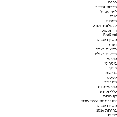
ספורט
תרבות ובידור
לייף סטייל
אוכל
תיירות
טכנולוגיה ומדע
הורוסקופ
ForReal
מגזין השבוע
דעות
חדשות בארץ
חדשות בעולם
פוליטי
ביטחוני
חינוך
בריאות
משפט
תחבורה
פוליטי-מדיני
כללי ומידע
דף הבית
זמני כניסת וצאת שבת
מגזין השבוע
בחירות 2026
אודות