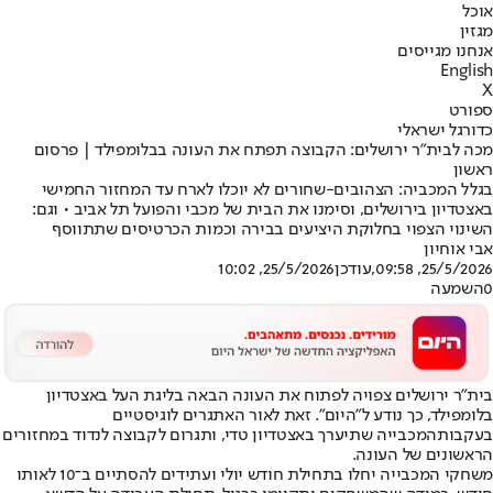
אוכל
מגזין
אנחנו מגייסים
English
X
ספורט
כדורגל ישראלי
מכה לבית"ר ירושלים: הקבוצה תפתח את העונה בבלומפילד | פרסום
ראשון
בגלל המכביה: הצהובים-שחורים לא יוכלו לארח עד המחזור החמישי
באצטדיון בירושלים, וסימנו את הבית של מכבי והפועל תל אביב • וגם:
השינוי הצפוי בחלוקת היציעים בבירה וכמות הכרטיסים שתתווסף
אבי אוחיון
25/5/2026, 09:58
,עודכן
25/5/2026, 10:02
0
השמעה
בית"ר ירושלים צפויה לפתוח את העונה הבאה בליגת העל באצטדיון
בלומפילד, כך נודע ל"היום". זאת לאור האתגרים לוגיסטיים
בעקבות
המכבייה שתיערך באצטדיון טדי
, ותגרום לקבוצה לנדוד במחזורים
הראשונים של העונה.
משחקי המכבייה יחלו בתחילת חודש יולי ועתידים להסתיים ב־10 לאותו