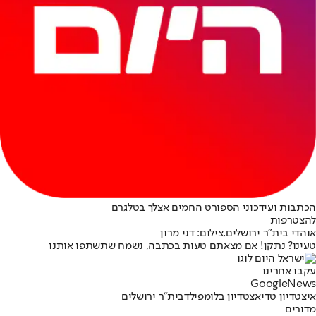
הכתבות ועידכוני הספורט החמים אצלך בטלגרם
להצטרפות
אוהדי בית"ר ירושלים,צילום: דני מרון
טעינו? נתקן! אם מצאתם טעות בכתבה, נשמח שתשתפו אותנו
עקבו אחרינו
G
o
o
g
l
e
News
איצטדיון טדי
אצטדיון בלומפילד
בית"ר ירושלים
מדורים