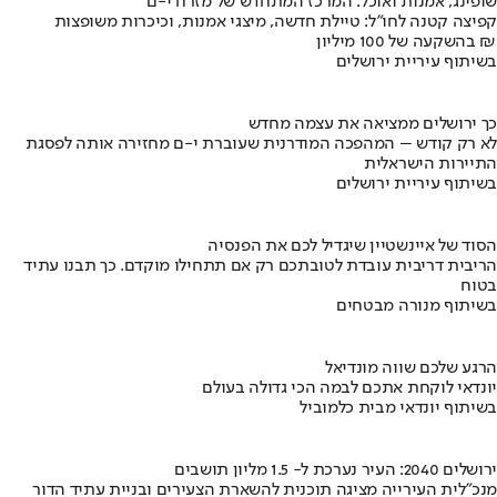
שופינג, אמנות ואוכל: המרכז המתחדש של מזרח י-ם
קפיצה קטנה לחו"ל: טיילת חדשה, מיצגי אמנות, וכיכרות משופצות
בהשקעה של 100 מיליון ₪
בשיתוף עיריית ירושלים
כך ירושלים ממציאה את עצמה מחדש
לא רק קודש – המהפכה המודרנית שעוברת י-ם מחזירה אותה לפסגת
התיירות הישראלית
בשיתוף עיריית ירושלים
הסוד של איינשטיין שיגדיל לכם את הפנסיה
הריבית דריבית עובדת לטובתכם רק אם תתחילו מוקדם. כך תבנו עתיד
בטוח
בשיתוף מנורה מבטחים
הרגע שלכם שווה מונדיאל
יונדאי לוקחת אתכם לבמה הכי גדולה בעולם
בשיתוף יונדאי מבית כלמוביל
ירושלים 2040: העיר נערכת ל- 1.5 מליון תושבים
מנכ"לית העירייה מציגה תוכנית להשארת הצעירים ובניית עתיד הדור