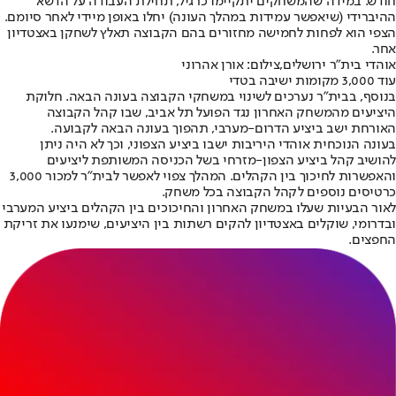
חודש. במידה שהמשחקים יתקיימו כרגיל, תחילת העבודה על הדשא
ההיברידי (שיאפשר עמידות במהלך העונה) יחלו באופן מיידי לאחר סיומם.
הצפי הוא לפחות לחמישה מחזורים בהם הקבוצה תאלץ לשחקן באצטדיון
אחר.
אוהדי בית"ר ירושלים,צילום: אורן אהרוני
עוד 3,000 מקומות ישיבה בטדי
בנוסף, בבית״ר נערכים לשינוי במשחקי הקבוצה בעונה הבאה. חלוקת
היציעים מהמשחק האחרון נגד הפועל תל אביב, שבו קהל הקבוצה
האורחת ישב ביציע הדרום-מערבי, תהפוך בעונה הבאה לקבועה.
בעונה הנוכחית אוהדי היריבות ישבו ביציע הצפוני, וכך לא היה ניתן
להושיב קהל ביציע הצפון-מזרחי בשל הכניסה המשותפת ליציעים
והאפשרות לחיכוך בין הקהלים. המהלך צפוי לאפשר לבית״ר למכור 3,000
כרטיסים נוספים לקהל הקבוצה בכל משחק.
לאור הבעיות שעלו במשחק האחרון והחיכוכים בין הקהלים ביציע המערבי
ובדרומי, שוקלים באצטדיון להקים רשתות בין היציעים, שימנעו את זריקת
החפצים.