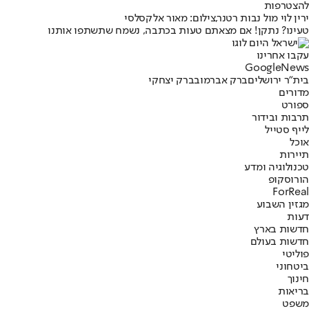
להצטרפות
ירין לוי מול נבות רטנר,צילום: מאור אלקסלסי
טעינו? נתקן! אם מצאתם טעות בכתבה, נשמח שתשתפו אותנו
עקבו אחרינו
G
o
o
g
l
e
News
בית"ר ירושלים
ברק אברמוב
ברק יצחקי
מדורים
ספורט
תרבות ובידור
לייף סטייל
אוכל
תיירות
טכנולוגיה ומדע
הורוסקופ
ForReal
מגזין השבוע
דעות
חדשות בארץ
חדשות בעולם
פוליטי
ביטחוני
חינוך
בריאות
משפט