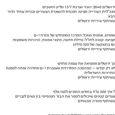
ירושלים 2040: העיר נערכת ל 1.5 מליון תושבים
מנכ"לית העירייה מציגה תוכנית להשארת הצעירים ובניית עתיד הדור
הבא
בשיתוף עיריית ירושלים
שופינג, אמנות ואוכל: המרכז המתחדש של מזרח י-ם
קפיצה קטנה לחו"ל: טיילת חדשה, מיצגי אמנות, וכיכרות משופצות
בהשקעה של 100 מיליון ₪
בשיתוף עיריית ירושלים
כך ירושלים ממציאה את עצמה מחדש
לא רק קודש – המהפכה המודרנית שעוברת י-ם מחזירה אותה לפסגת
התיירות הישראלית
בשיתוף עיריית ירושלים
איך 200 ש"ח בחודש הופכים ל140 אלף ?
צעדים קטנים שיכולים לסגור את הבור הפנסיוני בין נשים לגברים
בשיתוף מנורה מבטחים