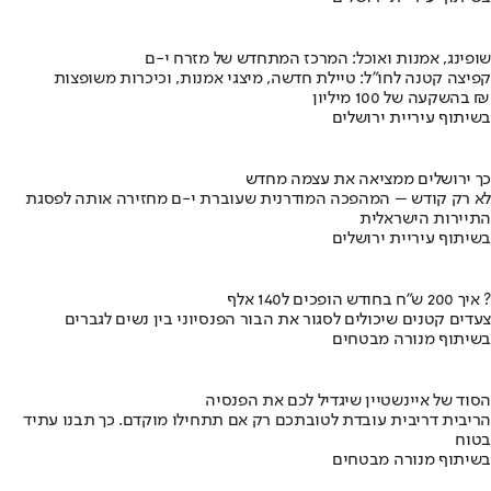
שופינג, אמנות ואוכל: המרכז המתחדש של מזרח י-ם
קפיצה קטנה לחו"ל: טיילת חדשה, מיצגי אמנות, וכיכרות משופצות
בהשקעה של 100 מיליון ₪
בשיתוף עיריית ירושלים
כך ירושלים ממציאה את עצמה מחדש
לא רק קודש – המהפכה המודרנית שעוברת י-ם מחזירה אותה לפסגת
התיירות הישראלית
בשיתוף עיריית ירושלים
איך 200 ש"ח בחודש הופכים ל140 אלף ?
צעדים קטנים שיכולים לסגור את הבור הפנסיוני בין נשים לגברים
בשיתוף מנורה מבטחים
הסוד של איינשטיין שיגדיל לכם את הפנסיה
הריבית דריבית עובדת לטובתכם רק אם תתחילו מוקדם. כך תבנו עתיד
בטוח
בשיתוף מנורה מבטחים