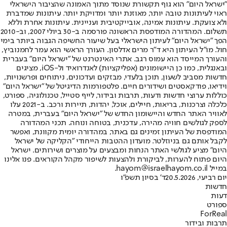
"ישראל היום" הוא גוף תקשורת שנוסד מתוך האמונה שהציבור הישראלי
ראוי לעיתונות טובה יותר, מאוזנת יותר ומדויקת יותר. עיתונות שמדברת
ולא צועקת. עיתונות אמינה, אובייקטיבית ועניינית. עיתונות אחרת וללא
תשלום. המהדורה המודפסת הראשונה פורסמה ב-30 ביולי 2007, וב-2010
הפך "ישראל היום" לעיתון הישראלי בעל שיעור החשיפה הגבוה ביותר בימי
חול. מו"ל העיתון היא ד"ר מרים אדלסון. העורך הראשי הוא עמר לחמנוביץ,
והעורך המייסד הוא עמוס רגב. אתרי האינטרנט של "ישראל היום" בעברית
ובאנגלית, כמו כן היישומונים (אפליקציות) לאנדרואיד ול-iOS, מציגים
חדשות מסביב לשעון, תוכן בלעדי, מבזקים ועדכונים, ניתוחים ופרשנויות,
וידיאו, פודקאסטים ושידורים חיים. פלטפורמות הדיגיטל של "ישראל היום"
כוללות ערוצי חדשות ודעות, תרבות ובידור, לייף סטייל, טכנולוגיה, ספורט,
כלכלה וצרכנות, בריאות, חיילים, אוכל, יהדות, תיירות ורכב. ב-2021 עלו
לאוויר האתר החדש והיישומון החדש של "ישראל היום" בעברית, במטרה
לספק לגולשים חוויה מהירה, עדכנית, בטוחה ונוחה. תכני המהדורה
המודפסת של העיתון זמינים גם באתר, במהדורה יומית מקוונת, ואפשר
לקבל אותם גם בניוזלטר. מועדון ההטבות הייחודי "הקליקה של ישראל
היום" מציע לגולשי האתר הנחות ומבצעים על מוצרים ושירותים. ישראל
היום פתוח להערות, לביקורת ולהצעות לשיפור מקהל הקוראים. פנו אלינו
במייל hayom@israelhayom.co.il.
יום רביעי, 20.5.2026
ד' בסיון תשפ"ו
חדשות
דעות
ספורט
ForReal
תרבות ובידור