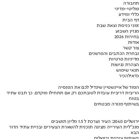
תחבורה
פוליטי-מדיני
כללי ומידע
דף הבית
זמני כניסת וצאת שבת
מגזין השבוע
בחירות 2026
אודות
צור קשר
נבחרת הכתבים והפרשנים
מדיניות פרטיות
הצהרת נגישות
תנאי שימוש
כדאי
להכיר
הסוד של איינשטיין שיגדיל לכם את הפנסיה
הריבית דריבית עובדת לטובתכם רק אם תתחילו מוקדם. כך תבנו עתיד
בטוח
בשיתוף מנורה מבטחים
ירושלים 2040: העיר נערכת ל 1.5 מליון תושבים
מנכ"לית העירייה מציגה תוכנית להשארת הצעירים ובניית עתיד הדור
הבא
בשיתוף עיריית ירושלים