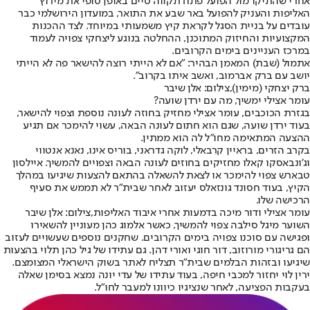
אחרי שהתיקו מול הפועל פתח תקווה סיים באופן סופי את מירוץ
האליפות והעניק להפועל באר שבע את התואר, במועדון הירושלמי כבר
עובדים על בניית הסגל לקראת קיץ משמעותי במיוחד. לצד ההכנות
המקצועיות והחיזוק המתוכנן, ההחלטה בנוגע ליצחקי צפויה לעמוד
במרכז העניינים בימים הקרובים.
אתמול (שבת) המאמן הבהיר: "אם לא הייתי רוצה להישאר פה לא הייתי
יושב עם ברק אברמוב, ואשב איתו בקרוב".
ברק יצחקי (מימין),צילום: אלן שיבר
עומר אצילי ימשיך, מה עם ירדן שועה?
בגזרת הכוכבים, עומר אצילי מחזיק בחוזה לעונה נוספת וצפוי להישאר,
בעוד ירדן שועה, שגם הוא חתום לעונה הבאה, עשוי להימכר אם תגיע
ההצעה המתאימה מחו״ל לה הוא ממתין.
בקרב הזרים, בראיין קרבאלי, לוקה גדראני, בוריס אינו, נאנא אנטווי
וג'ונבאסקו קאלו מחזיקים בחוזים לעונה הבאה וצפויים להמשיך. איילסון
טבארש צפוי להימכר או לצאת להשאלה בהתאם להצעות שיגיעו במהלך
הקיץ, בעוד חסונד גונזאלס יעזוב לאחר שבית״ר לא תממש את סעיף
הרכישה שלו.
עומר אצילי ודור מיכה בדמעות אחרי איבוד האליפות,צילום: אלן שיבר
השוער מיגל סילבה צפוי להמשיך, כאשר אלמוג כהן מעוניין להשאירו
ופגישה עם סוכנו צפויה בימים הקרובים. שחקנים נוספים שעשויים לעזוב
הם גריגורי מורוזוב, דור חוגי ואורי דהן. גם עתידו של גיל כהן תלוי בהצעות
שיגיעו ובזהות הבלמים שבית״ר תצליח לאתר בשוק הישראלי המצומצם.
ירין לוי יחזור למכבי חיפה, בעוד עתידו של עדי יונה נמצא בסימן שאלה
בעקבות הפציעה, לאחר שנציגיו כיוונו למעבר לחו״ל.