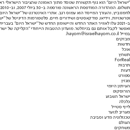
"ישראל היום" הוא גוף תקשורת שנוסד מתוך האמונה שהציבור הישראלי ראוי 
ת
ופרשנויות, וידיאו, פודקאסטים ושידורים חיים. פלטפורמות הדיגיטל של "ישרא
ב-2021 עלו לאוויר האתר החדש והיישומון החדש של "ישראל היום" בע
ואפשר לקבל אותם גם בניוזלטר. מועדון ההטבות הייחודי "הקליקה של ישרא
במייל hayom@israelhayom.co.il.
מבזקים
חדשות
אוכל
תשחץ
ForReal
תרבות
דעות
ספורט
מגזין
העיתון היומי
הורוסקופ
ישראל השבוע
כלכלה
לייף סטייל
מעריב לנוער
טכנולוגיה מדע וסביבה
העולם
משחקים