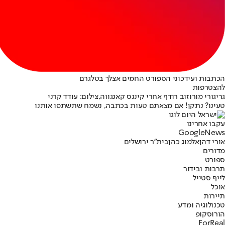
הכתבות ועידכוני הספורט החמים אצלך בטלגרם
להצטרפות
גריגורי מורוזוב רודף אחרי קינגס קאנגווה,צילום: עודד קרני
טעינו? נתקן! אם מצאתם טעות בכתבה, נשמח שתשתפו אותנו
עקבו אחרינו
G
o
o
g
l
e
News
אורי דהן
אלמוג כהן
בית"ר ירושלים
מדורים
ספורט
תרבות ובידור
לייף סטייל
אוכל
תיירות
טכנולוגיה ומדע
הורוסקופ
ForReal