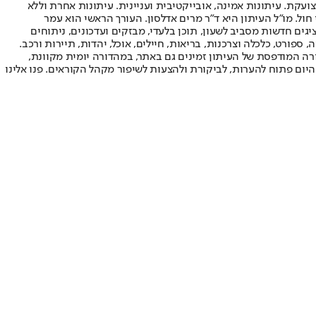
ועקת. עיתונות אמינה, אובייקטיבית ועניינית. עיתונות אחרת וללא
עור החשיפה הגבוה ביותר בימי חול. מו"ל העיתון היא ד"ר מרים אדלסון. העורך הראשי הוא עמר
 והעורך המייסד הוא עמוס רגב. אתרי האינטרנט של "ישראל היום" בעברית ובאנגלית, כמו כן היישומונים (אפליקציות) לאנדרואיד ול-iOS, מציגים חדשות מסביב לשעון, תוכן בלעדי, מבזקים ועדכונים, ניתוחים
, ספורט, כלכלה וצרכנות, בריאות, חיילים, אוכל, יהדות, תיירות ורכב.
דורה המודפסת של העיתון זמינים גם באתר, במהדורה יומית מקוונת,
היום פתוח להערות, לביקורת ולהצעות לשיפור מקהל הקוראים. פנו אלינו