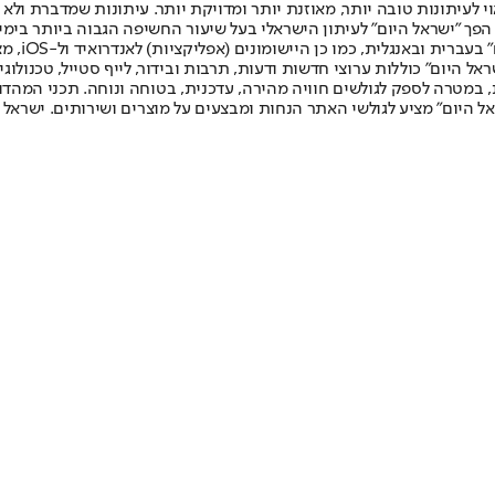
לעיתונות טובה יותר, מאוזנת יותר ומדויקת יותר. עיתונות שמדברת ולא צ
שלום. המהדורה המודפסת הראשונה פורסמה ב-30 ביולי 2007, וב-2010 הפך "ישראל היום" לעיתון הישראלי בעל שי
לחמנוביץ,
ל היום" כוללות ערוצי חדשות ודעות, תרבות ובידור, לייף סטייל, טכנולוגיה
ברית, במטרה לספק לגולשים חוויה מהירה, עדכנית, בטוחה ונוחה. תכני המה
ל היום" מציע לגולשי האתר הנחות ומבצעים על מוצרים ושירותים. ישראל 