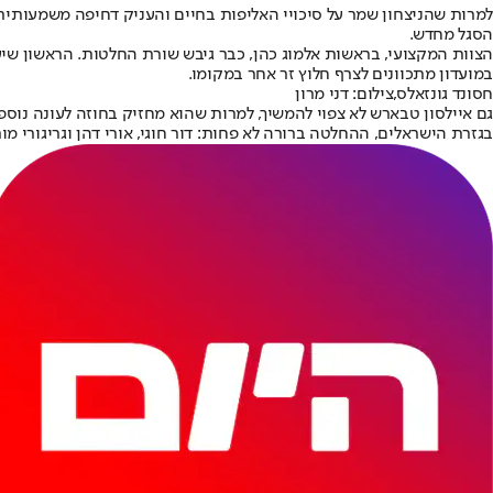
למרות שהניצחון שמר על סיכויי האליפות בחיים והעניק דחיפה משמעותית 
הסגל מחדש.
הצוות המקצועי, בראשות אלמוג כהן, כבר גיבש שורת החלטות. הראשון שיע
במועדון מתכוונים לצרף חלוץ זר אחר במקומו.
חסונד גונזאלס,צילום: דני מרון
גם איילסון טבארש לא צפוי להמשיך, למרות שהוא מחזיק בחוזה לעונה נוס
בגזרת הישראלים, ההחלטה ברורה לא פחות: דור חוגי, אורי דהן וגריגורי מ