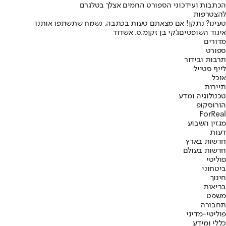
הכתבות ועידכוני הספורט החמים אצלך בטלגרם
להצטרפות
טעינו? נתקן! אם מצאתם טעות בכתבה, נשמח שתשתפו אותנו
איגוד השופטים
ג'קי בן זקן
מ.ס. אשדוד
מדורים
ספורט
תרבות ובידור
לייף סטייל
אוכל
תיירות
טכנולוגיה ומדע
הורוסקופ
ForReal
מגזין השבוע
דעות
חדשות בארץ
חדשות בעולם
פוליטי
ביטחוני
חינוך
בריאות
משפט
תחבורה
פוליטי-מדיני
כללי ומידע