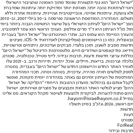
"ישראל היום" הוא גוף תקשורת שנוסד מתוך האמונה שהציבור הישראלי
ראוי לעיתונות טובה יותר, מאוזנת יותר ומדויקת יותר. עיתונות שמדברת
ולא צועקת. עיתונות אמינה, אובייקטיבית ועניינית. עיתונות אחרת וללא
תשלום. המהדורה המודפסת הראשונה פורסמה ב-30 ביולי 2007, וב-2010
הפך "ישראל היום" לעיתון הישראלי בעל שיעור החשיפה הגבוה ביותר בימי
חול. מו"ל העיתון היא ד"ר מרים אדלסון. העורך הראשי הוא עמר לחמנוביץ,
והעורך המייסד הוא עמוס רגב. אתרי האינטרנט של "ישראל היום" בעברית
ובאנגלית, כמו כן היישומונים (אפליקציות) לאנדרואיד ול-iOS, מציגים
חדשות מסביב לשעון, תוכן בלעדי, מבזקים ועדכונים, ניתוחים ופרשנויות,
וידיאו, פודקאסטים ושידורים חיים. פלטפורמות הדיגיטל של "ישראל היום"
כוללות ערוצי חדשות ודעות, תרבות ובידור, לייף סטייל, טכנולוגיה, ספורט,
כלכלה וצרכנות, בריאות, חיילים, אוכל, יהדות, תיירות ורכב. ב-2021 עלו
לאוויר האתר החדש והיישומון החדש של "ישראל היום" בעברית, במטרה
לספק לגולשים חוויה מהירה, עדכנית, בטוחה ונוחה. תכני המהדורה
המודפסת של העיתון זמינים גם באתר, במהדורה יומית מקוונת, ואפשר
לקבל אותם גם בניוזלטר. מועדון ההטבות הייחודי "הקליקה של ישראל
היום" מציע לגולשי האתר הנחות ומבצעים על מוצרים ושירותים. ישראל
היום פתוח להערות, לביקורת ולהצעות לשיפור מקהל הקוראים. פנו אלינו
במייל hayom@israelhayom.co.il.
יום ראשון, 7.6.2026
כ"ב בסיון תשפ"ו
חדשות
דעות
ספורט
ForReal
תרבות ובידור