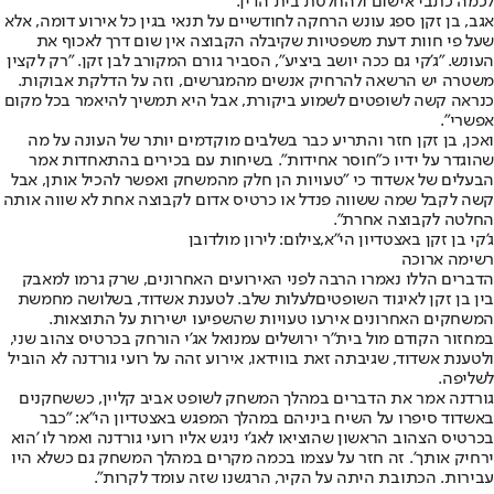
לכמה כתבי אישום ולהחלטת בית הדין.
אגב, בן זקן ספג עונש הרחקה לחודשיים על תנאי בגין כל אירוע דומה, אלא
שעל פי חוות דעת משפטיות שקיבלה הקבוצה אין שום דרך לאכוף את
העונש. "ג'קי גם ככה יושב ביציע", הסביר גורם המקורב לבן זקן. "רק לקצין
משטרה יש הרשאה להרחיק אנשים מהמגרשים, וזה על הדלקת אבוקות.
כנראה קשה לשופטים לשמוע ביקורת, אבל היא תמשיך להיאמר בכל מקום
אפשרי".
ואכן, בן זקן חזר והתריע כבר בשלבים מוקדמים יותר של העונה על מה
שהוגדר על ידיו כ"חוסר אחידות". בשיחות עם בכירים בהתאחדות אמר
הבעלים של אשדוד כי "טעויות הן חלק מהמשחק ואפשר להכיל אותן, אבל
קשה לקבל שמה ששווה פנדל או כרטיס אדום לקבוצה אחת לא שווה אותה
החלטה לקבוצה אחרת".
ג'קי בן זקן באצטדיון הי"א,צילום: לירון מולדובן
רשימה ארוכה
הדברים הללו נאמרו הרבה לפני האירועים האחרונים, שרק גרמו ל
מאבק
בין בן זקן לאיגוד השופטים
לעלות שלב. לטענת אשדוד, בשלושה מחמשת
המשחקים האחרונים אירעו טעויות שהשפיעו ישירות על התוצאות.
במחזור הקודם מול בית"ר ירושלים עמנואל אג'י הורחק בכרטיס צהוב שני,
ולטענת אשדוד, שגיבתה זאת בווידאו, אירוע זהה על רועי גורדנה לא הוביל
לשליפה.
גורדנה אמר את הדברים במהלך המשחק לשופט אביב קליין, כששחקנים
באשדוד סיפרו על השיח ביניהם במהלך המפגש באצטדיון הי"א: "כבר
בכרטיס הצהוב הראשון שהוציאו לאג'י ניגש אליו רועי גורדנה ואמר לו 'הוא
ירחיק אותך'. זה חזר על עצמו בכמה מקרים במהלך המשחק גם כשלא היו
עבירות. הכתובת היתה על הקיר, הרגשנו שזה עומד לקרות".