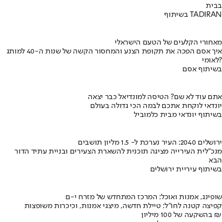
בבית
בשיתוף TADIRAN
מאחורי הקלעים של הטעם הישראלי
איך אסם הפכה את תקופת הצנע והמחסור הקשה של שנות ה-40 למותג
לאומי?
בשיתוף אסם
אתם עוד לא שם? הטיסה למונדיאל כבר יצאה
יונדאי לוקחת אתכם לבמה הכי גדולה בעולם
בשיתוף יונדאי מבית כלמוביל
ירושלים 2040: העיר נערכת ל- 1.5 מליון תושבים
מנכ"לית העירייה מציגה תוכנית להשארת הצעירים ובניית עתיד הדור
הבא
בשיתוף עיריית ירושלים
שופינג, אמנות ואוכל: המרכז המתחדש של מזרח י-ם
קפיצה קטנה לחו"ל: טיילת חדשה, מיצגי אמנות, וכיכרות משופצות
בהשקעה של 100 מיליון ₪