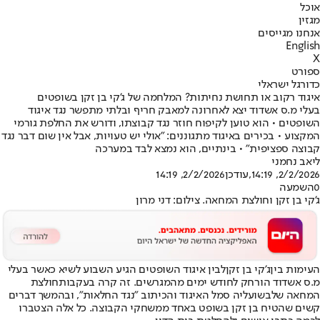
אוכל
מגזין
אנחנו מגייסים
English
X
ספורט
כדורגל ישראלי
איגוד רקוב או תחושת נחיתות? המלחמה של ג'קי בן זקן בשופטים
בעלי מ.ס אשדוד יצא לאחרונה למאבק חריף ובלתי מתפשר נגד איגוד
השופטים • הוא טוען לקיפוח חוזר נגד קבוצתו, ודורש את החלפת גורמי
המקצוע • בכירים באיגוד מתגוננים: "אולי יש טעויות, אבל אין שום דבר נגד
קבוצה ספציפית" • בינתיים, הוא נמצא לבד במערכה
ליאב נחמני
2/2/2026, 14:19
,עודכן
2/2/2026, 14:19
0
השמעה
ג'קי בן זקן וחולצת המחאה. צילום: דני מרון
העימות בין
ג'קי בן זקן
לבין איגוד השופטים הגיע השבוע לשיא כאשר בעלי
מ.ס אשדוד הורחק לחודש ימים מהמגרשים. זה קרה בעקבות
חולצת
המחאה שלבש
ועליה סמל האיגוד והכיתוב "נגד החלאות", ובהמשך דברים
קשים שהטיח בן זקן בשופט באחד ממשחקי הקבוצה. כל אלה הצטברו