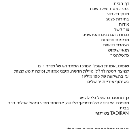
דף הבית
זמני כניסת וצאת שבת
מגזין השבוע
בחירות 2026
אודות
צור קשר
נבחרת הכתבים והפרשנים
מדיניות פרטיות
הצהרת נגישות
תנאי שימוש
כדאי
להכיר
שופינג, אמנות ואוכל: המרכז המתחדש של מזרח י-ם
קפיצה קטנה לחו"ל: טיילת חדשה, מיצגי אמנות, וכיכרות משופצות
בהשקעה של 100 מיליון ₪
בשיתוף עיריית ירושלים
כך תחסכו בחשמל בלי להזיע
מהפכת האנרגיה של תדיראן: שליטה, אבטחת מידע וניהול אקלים חכם
בבית
בשיתוף TADIRAN