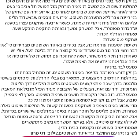
בן זקן תיאר בפני גורמים באיגוד השופטים עוד כמה אירועים זהים שזכו
להחלטות שונות. כך, למשל, רז מאיר הורחק מול הפועל תל אביב כי בעט
כדור לאחר שריקת השופט. שבועיים לאחר מכן, אירוע זהה עם שחקן של
בני ריינה עבר ללא התערבות השופט. אירועים נוספים שבאשדוד הלינו
עליהם היו מול עירוני קריית שמונה, כאשר ארבעה שחקנים עצרו בטענה
ש"הכדור מפונצ'ר", אבל המשחק נמשך ובאותה התקפה הובקע שער,
שאחריו הוחלף הכדור.
שחקני מ.ס אשדוד,
רשימת הטענות עוד ארוכה, אבל בכירים באיגוד השופטים מבהירים כי "אין
דבר וחצי דבר נגד מ.ס אשדוד או כל קבוצה אחרת בליגת העל. אולי יש
טעויות והן חלק מהמשחק, קשה להתווכח עם תחושות של אדם כזה או
אחר, אבל אנחנו יודעים את האמת שלנו".
כמעט לבד בחזית
בן זקן דורש רפורמה מקיפה באיגוד השופטים. זה מתחיל מבחינתו
בהחלפת הגורמים המקצועיים, ממשיך במקבלי ההחלטות ומסתיים בשינוי
מלמטה בדרך שבה מתמקצעים השופטים מליגות הילדים דרך הליגות
הנמוכות. יחד עם זאת, הבעלים של הקבוצה מעיר הנמל מוביל את המאבק
כמעט לבדו. רוב בעלי הקבוצות חושבים שרמת השיפוט בארץ לא מספיק
טובה, אבל רק בן זקן יצא למחאה באופן פומבי ומופגן כל כך.
מדי שבוע באים מאמנים ושחקנים בטענות קשות על החלטות שיפוט כאלה
ואחרות. חלקם מלינים על חוסר הבנה בסיסי במהלכים שקשורים בכדורגל.
אבל, למרות הביקורות הקשות והטעויות הקיימות, נראה שבטווח הנראה
לעין לא צפויים שינויים, אלא בעיקר המשך מאבקים מתוקשרים
שמסתיימים בעונשים ובקנסות בבית הדין.
ג'קי בן זקן עם החולצה נגד איגוד השופטים,צילום: דני מרון