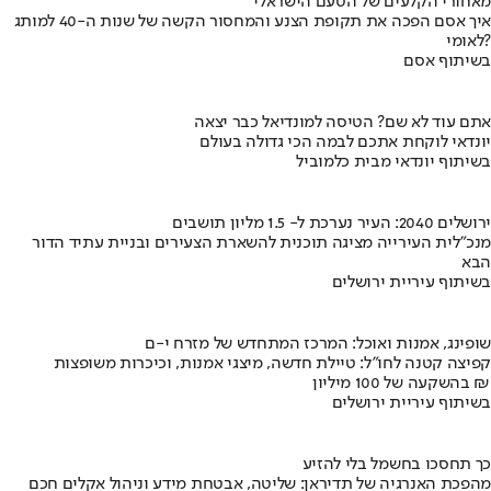
מאחורי הקלעים של הטעם הישראלי
איך אסם הפכה את תקופת הצנע והמחסור הקשה של שנות ה-40 למותג
לאומי?
בשיתוף אסם
אתם עוד לא שם? הטיסה למונדיאל כבר יצאה
יונדאי לוקחת אתכם לבמה הכי גדולה בעולם
בשיתוף יונדאי מבית כלמוביל
ירושלים 2040: העיר נערכת ל- 1.5 מליון תושבים
מנכ"לית העירייה מציגה תוכנית להשארת הצעירים ובניית עתיד הדור
הבא
בשיתוף עיריית ירושלים
שופינג, אמנות ואוכל: המרכז המתחדש של מזרח י-ם
קפיצה קטנה לחו"ל: טיילת חדשה, מיצגי אמנות, וכיכרות משופצות
בהשקעה של 100 מיליון ₪
בשיתוף עיריית ירושלים
כך תחסכו בחשמל בלי להזיע
מהפכת האנרגיה של תדיראן: שליטה, אבטחת מידע וניהול אקלים חכם