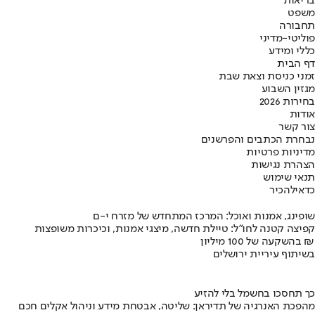
בריאות
משפט
תחבורה
פוליטי-מדיני
כללי ומידע
דף הבית
זמני כניסת וצאת שבת
מגזין השבוע
בחירות 2026
אודות
צור קשר
נבחרת הכתבים והפרשנים
מדיניות פרטיות
הצהרת נגישות
תנאי שימוש
כדאי
להכיר
שופינג, אמנות ואוכל: המרכז המתחדש של מזרח י-ם
קפיצה קטנה לחו"ל: טיילת חדשה, מיצגי אמנות, וכיכרות משופצות
בהשקעה של 100 מיליון ₪
בשיתוף עיריית ירושלים
כך תחסכו בחשמל בלי להזיע
מהפכת האנרגיה של תדיראן: שליטה, אבטחת מידע וניהול אקלים חכם