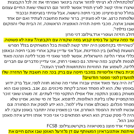
"מלכתחילה לא רציתי לחזור ארצה בינואר ואמרתי את זה לכל הקבוצות
שיצרו איתי קשר. לארץ תמיד אפשר לחזור וגם הרגשתי שאת החיים עצמם
בחו''ל טרם מיצינו. מכבי חיפה גיששה, אבל עניתי בנעימות ובכבוד
שלפחות כרגע, אני לא מעוניין. ברור שזאת מחשבה לעתיד ואם יום אחד
אשוב ארצה, מכבי חיפה תהיה האופציה הראשונה, זה הבית שלי והמקום
שבו גדלתי".
דולב חזיזה ועופרי ארד,צילום: דני מרון
עד כמה עוקב על בסיס קבוע במה שקורה עם הקבוצה? עונה לא פשוטה.
"כשהייתי בקזחסטן היה יותר קשה לצפות בכל המשחקים בגלל הפרש
השעות (שלוש) בין המדינות, אבל אני עדיין עוקב אחרי מכבי חיפה ובאופן
כללי אחרי הליגה הישראלית. אפשר לומר שאני די מכור לליגה ונהנה מאוד
לצפות ולעקוב כמה שיותר. גם כשאני רחוק, אני עדיין מדברים עם חברים
לליגה, לשמוע את החוויות והתחושות לאורך העונה".
זכית בשתי אליפויות במכבי חיפה עם ברק בכר. מה חשבת על החזרה שלו
למועדון לפני מספר חודשים?
"זה היה צעד מאוד אמיץ עבורו אחרי מה שהוא חווה לפני, אבל ברק ידוע
באומץ שלו, הוא לא מפחד ואוהב לקחת סיכונים. גם, אגב, באופן שבו הוא
משחק בסגנון התקפי, אולי אפילו התקפי מדי לעתים. זה משהו שאני זוכר
מהקמפיין שלנו בליגת האלופות, לדוגמא. אבל זה מי שהוא, אמיץ שלא
מפחד מכלום. כשכולם אמרו עליו 'למה', הוא ידע לספק את הסחורה וגם
עכשיו למרות ההפסד האחרון, אני כן מאמין שזה יתחבר באופן עקבי. לא
היה לי ספק שברק הוא האיש המתאים כי אני מכיר אותו ויודע איזה מאמן
טוב הוא".
עופרי ארד מוצג בסטיאווה בוקרשט,צילום: FCSB
שיתפת אותנו
בראיון המשותף עם דן גלזר
על האופן שבו אתם חיים את