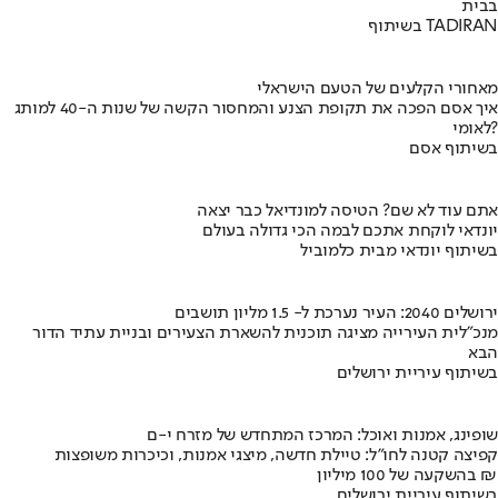
בבית
בשיתוף TADIRAN
מאחורי הקלעים של הטעם הישראלי
איך אסם הפכה את תקופת הצנע והמחסור הקשה של שנות ה-40 למותג
לאומי?
בשיתוף אסם
אתם עוד לא שם? הטיסה למונדיאל כבר יצאה
יונדאי לוקחת אתכם לבמה הכי גדולה בעולם
בשיתוף יונדאי מבית כלמוביל
ירושלים 2040: העיר נערכת ל- 1.5 מליון תושבים
מנכ"לית העירייה מציגה תוכנית להשארת הצעירים ובניית עתיד הדור
הבא
בשיתוף עיריית ירושלים
שופינג, אמנות ואוכל: המרכז המתחדש של מזרח י-ם
קפיצה קטנה לחו"ל: טיילת חדשה, מיצגי אמנות, וכיכרות משופצות
בהשקעה של 100 מיליון ₪
בשיתוף עיריית ירושלים