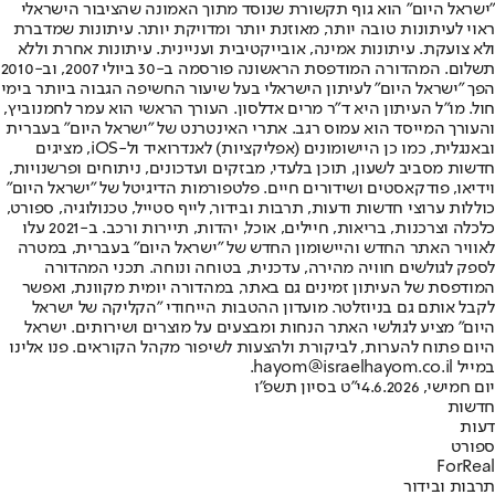
"ישראל היום" הוא גוף תקשורת שנוסד מתוך האמונה שהציבור הישראלי
ראוי לעיתונות טובה יותר, מאוזנת יותר ומדויקת יותר. עיתונות שמדברת
ולא צועקת. עיתונות אמינה, אובייקטיבית ועניינית. עיתונות אחרת וללא
תשלום. המהדורה המודפסת הראשונה פורסמה ב-30 ביולי 2007, וב-2010
הפך "ישראל היום" לעיתון הישראלי בעל שיעור החשיפה הגבוה ביותר בימי
חול. מו"ל העיתון היא ד"ר מרים אדלסון. העורך הראשי הוא עמר לחמנוביץ,
והעורך המייסד הוא עמוס רגב. אתרי האינטרנט של "ישראל היום" בעברית
ובאנגלית, כמו כן היישומונים (אפליקציות) לאנדרואיד ול-iOS, מציגים
חדשות מסביב לשעון, תוכן בלעדי, מבזקים ועדכונים, ניתוחים ופרשנויות,
וידיאו, פודקאסטים ושידורים חיים. פלטפורמות הדיגיטל של "ישראל היום"
כוללות ערוצי חדשות ודעות, תרבות ובידור, לייף סטייל, טכנולוגיה, ספורט,
כלכלה וצרכנות, בריאות, חיילים, אוכל, יהדות, תיירות ורכב. ב-2021 עלו
לאוויר האתר החדש והיישומון החדש של "ישראל היום" בעברית, במטרה
לספק לגולשים חוויה מהירה, עדכנית, בטוחה ונוחה. תכני המהדורה
המודפסת של העיתון זמינים גם באתר, במהדורה יומית מקוונת, ואפשר
לקבל אותם גם בניוזלטר. מועדון ההטבות הייחודי "הקליקה של ישראל
היום" מציע לגולשי האתר הנחות ומבצעים על מוצרים ושירותים. ישראל
היום פתוח להערות, לביקורת ולהצעות לשיפור מקהל הקוראים. פנו אלינו
במייל hayom@israelhayom.co.il.
יום חמישי, 4.6.2026
י"ט בסיון תשפ"ו
חדשות
דעות
ספורט
ForReal
תרבות ובידור