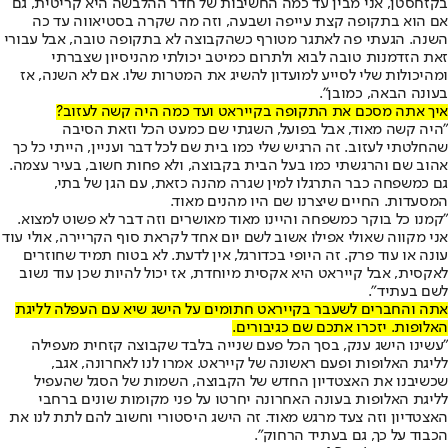
בקזחסטן, אני מבין עד כמה החשיבות של חדר ההלבשה היא קריטית, גם
אם הוא בתקופה קצת עייפה ושבעה, וזה מה שקרה בסטיאווה עד כה
השנה. הגעתי פה לאתגר מטורף כשהקבוצה לא בתקופה טובה, אבל עבורי
זאת הזדמנות טובה לבוא ולתרום כמיטב יכולתי מהניסיון שצברתי
ומהיכולות שלי לסייע למועדון להשיג את המטרות שלו. אם לא השנה, אז
בעונה הבאה, כמובן".
איך אתה מסכם את התקופה בקייראט ועד כמה היה קשה לעזוב?
"היה קשה מאוד, אבל בפועל, השגתי שם כמעט הכל וזאת הסיבה
שהחלטתי לעזוב. זה הרגיש שלי כמו בית שם לכל דבר ועניין, הייתי כל כך
אהוב שם והרגשתי כמו בעל הבית בקבוצה, ולא פחות חשוב, בעיר עצמה.
גם כמשפחה כבר התרגלו למין שגרה מהנה כזאת, עם הגן של בתי,
המסעדות. החיים שיצרנו שם היו מהנים מאוד.
"קמנו כל בוקר כמשפחה והיינו מאוד מאושרים וזה דבר לא פשוט למצוא.
אני מקווה שאולי אפילו אשוב לשם יום אחד לקראת סוף הקריירה, אולי עוד
עונה או עוד פרק. זה היופי בכדורגל, אין לדעת. לא בטוח תמיד שחוזרים
לאקסית, אבל קייראט היא אקסית מיוחדת, אז יכול להיות שכן עוד נשוב
לשם בעתיד".
אתה והחברים לשעבר בקייראט חתומים על הישג שיא עם העפלה לליגת
האלופות. יזכרו אתכם שם כגיבורים.
"עשינו הישג ענק, בסך הכל פעם שנייה בלבד שקבוצה קזחית מעפילה
לליגת האלופות ופעם ראשונה של קייראט. אמרו לנו לאחרונה, אגב,
שכשיבנו את האצטדיון החדש של הקבוצה, השמות של הסגל שהעפיל
לליגת האלופות בעונה האחרונה יחרטו על פני מקומות שונים ברחבי
האצטדיון וזה צעד מרגש מאוד. זה הישג היסטורי וחשוב להם לתת לנו את
הכבוד על כך, גם בעתיד הרחוק".