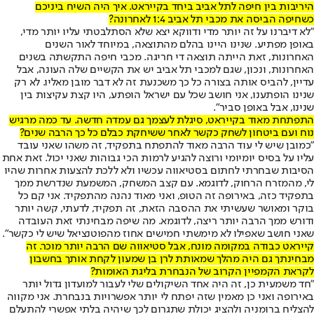
היריבות בין חיפה לתל אביב ביחד בקייראט. איך היה השיח ביניכם
כשחיפה הביסה את מכבי תל אביב 1:4 לאחרונה?
"לא דיברנו על זה יותר מדי ודווקא יצא שלא הסתלבטתי עליו יותר מדי,
באופן מפתיע. שנינו היינו בהלם מהתוצאה, במיוחד לאור השנים
האחרונות, זאת הייתה תוצאה די חריגה. מכבי חיפה התקשתה בשנים
האחרונות, ונכון, שגם למכבי תל אביב יש את הקשיים שלה העונה, אבל
עדיין, להביס אותה בצורה כל כך משכנעת זה לא דבר מובן מאליו. לא רק
שנינו הופתענו, אני חושב שכל עם ישראל הופתע, היו קצת עקיצות בין
שנינו, אבל באופן סביר".
התפתחת מאוד בקייראט, סיגלת לעצמך גם עמדה חדשה. עד כמה מרגיש
נוח ועם ביטחון לשחק כקשר לאחר ששיחקת כבלם כל כך הרבה שנים?
"כמובן שיש לי עוד הרבה מאוד להתפתח בתפקיד, זה משהו שאני עובד
עליו על בסיס יומיומי ורוצה להגיע לרמות הכי גבוהות שאני יכול. זאת אחת
הסיבות שבחרתי לחתום בסטיאווה עכשיו ולא ללכת להצעות אחרות שהיו
לי, מהמזרח הרחוק, לדוגמא. עם קצב המשחק, המשמעת שנדרשת ממך
בתפקיד כזה, באירופה זה הטופ, ואני מאוד נהנה מהתפקיד. אני קם כל
בוקר ומאושר שעשיתי את ההסבה הזאת, זה תפקיד, לדעתי, קשה יותר
ודורש ממך הרבה יותר ריצה, לדוגמא. מה שיפה מבחינתי זאת העובדה
שאני חושב שאפילו לא מימשתי חמישים אחוז מהפוטנציאל שיש לי כקשר".
קייראט כבודה במקומה מונח, אבל סטיאווה שם הרבה יותר מוכר. זה
מבחינתך גם היה מהלך שמאותת לרן בן שמעון לקחת אותך בחשבון
לקראת הקמפיין הקרוב של הנבחרת בליגת האומות?
"חד משמעית כן, זה היה אחד השיקולים שלי לעבור למועדון גדול יותר
באירופה ואני כן מאמין שזה יפתח לי יותר אפשרויות בנבחרת. אני מקווה
להצליח ברומניה ולהציג יכולת שתגרום לכך שיהיה בלתי אפשרי להתעלם