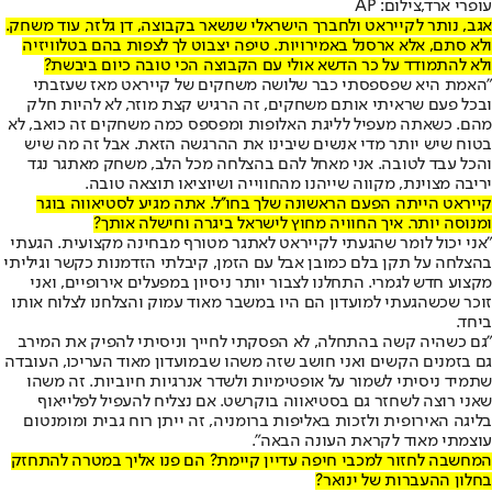
עופרי ארד,צילום: AP
אגב, נותר לקייראט ולחברך הישראלי שנשאר בקבוצה, דן גלזר, עוד משחק.
ולא סתם, אלא ארסנל באמירויות. טיפה יצבוט לך לצפות בהם בטלוויזיה
ולא להתמודד על כר הדשא אולי עם הקבוצה הכי טובה כיום ביבשת?
"האמת היא שפספסתי כבר שלושה משחקים של קייראט מאז שעזבתי
ובכל פעם שראיתי אותם משחקים, זה הרגיש קצת מוזר, לא להיות חלק
מהם. כשאתה מעפיל לליגת האלופות ומפספס כמה משחקים זה כואב, לא
בטוח שיש יותר מדי אנשים שיבינו את ההרגשה הזאת. אבל זה מה שיש
והכל עבד לטובה. אני מאחל להם בהצלחה מכל הלב, משחק מאתגר נגד
יריבה מצוינת, מקווה שייהנו מהחווייה ושיוציאו תוצאה טובה.
קייראט הייתה הפעם הראשונה שלך בחו''ל. אתה מגיע לסטיאווה בוגר
ומנוסה יותר. איך החוויה מחוץ לישראל ביגרה וחישלה אותך?
"אני יכול לומר שהגעתי לקייראט לאתגר מטורף מבחינה מקצועית. הגעתי
בהצלחה על תקן בלם כמובן אבל עם הזמן, קיבלתי הזדמנות כקשר וגיליתי
מקצוע חדש לגמרי. התחלנו לצבור יותר ניסיון במפעלים אירופיים, ואני
זוכר שכשהגעתי למועדון הם היו במשבר מאוד עמוק והצלחנו לצלוח אותו
ביחד.
"גם כשהיה קשה בהתחלה, לא הפסקתי לחייך וניסיתי להפיק את המירב
גם בזמנים הקשים ואני חושב שזה משהו שבמועדון מאוד העריכו, העובדה
שתמיד ניסיתי לשמור על אופטימיות ולשדר אנרגיות חיוביות. זה משהו
שאני רוצה לשחזר גם בסטיאווה בוקרשט. אם נצליח להעפיל לפלייאוף
בליגה האירופית ולזכות באליפות ברומניה, זה ייתן רוח גבית ומומנטום
עוצמתי מאוד לקראת העונה הבאה".
המחשבה לחזור למכבי חיפה עדיין קיימת? הם פנו אליך במטרה להתחזק
בחלון ההעברות של ינואר?