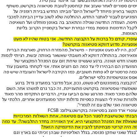
היסטורית לליגת האלופות
ובשער נגד אינטר בסן סירו.
ימים ספורים לאחר שעזב את קזחסטן לטובת סטיאווה בוקרשט, משתף
הקשר בראיון מיוחד ל"ישראל היום" מביתו החדש בבירת רומניה על
המניעים לעבור לאתגר החדש, ההחלטה שלא לשוב עדיין הביתה למכבי
חיפה, העמדה החדשה שגילה והתאהב בה באופן מוחלט ועל השאיפה
לקבל הזדמנות נוספת במדי נבחרת ישראל בקמפיין הקרוב בליגת
האומות.
עופרי, קודם כל ברכות על הקבוצה החדשה. אני בטוח שהיו לא מעט
אופציות, מדוע דווקא סטיאווה בוקרשט?
"נכון, היו לא מעט אופציות - מישראל, מהמזרח הרחוק, מארצות הברית
ומאירופה. בהתחלה דווקא לא חשבתי שאשאר באותה יבשת, רציתי לנסות
משהו חדש ושונה. ברגע שעשינו שיחת זום עם המנהל המקצועי של
המועדון הם הבהירו לי עד כמה הם רוצים אותי. אני לקחתי בחשבון עוד
כמה פרמטרים לא פחות חשובים, כמו הקירבה לישראל והעובדה שיש פה
אפס אנטישמיות כלפי ישראלים.
"הקבוצה במומנטום לא פשוט, נכון, אבל מדובר במועדון גדול. ברגע
ששמעתי שסטיאווה בוקרשט מתעניינת, זה כבר גרם למשהו אחר, השם
שלהם מוכר מאוד. מהרגע שהם הביעו עניין, הדברים התקדמו מהר מאוד
ולמרות שהיו לי הצעות כספיות גדולות יותר ממועדונים אחרים, הלכתי על
סטיאווה ואני שלם עם זה לגמרי".
עופרי ארד מוצג בסטיאווה בוקרשט,צילום: FCSB
הבנתי שכשישבת לסגור הכל עם סטיאווה, אחת השאלות המרכזיות
ששאלת את המנהל המקצועי היא, 'איך האווירה בחדר ההלבשה?'. עד כמה
זה היה קריטי מבחינתך להבין את הדינמיקה הזאת?
"בגלל שאני שחקן מנוסה, בגלל האליפויות שבהן זכיתי גם בארץ וגם