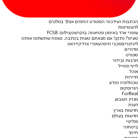
הכתבות ועידכוני הספורט החמים אצלך בטלגרם
להצטרפות
עופרי ארד באימון סטיאווה בוקרשט,צילום: FCSB
טעינו? נתקן! אם מצאתם טעות בכתבה, נשמח שתשתפו אותנו
ליגיונרים
מכבי חיפה
עופרי ארד
קייראט
מדורים
ספורט
תרבות ובידור
לייף סטייל
אוכל
תיירות
טכנולוגיה ומדע
הורוסקופ
ForReal
מגזין השבוע
דעות
חדשות בארץ
חדשות בעולם
פוליטי
ביטחוני
חינוך