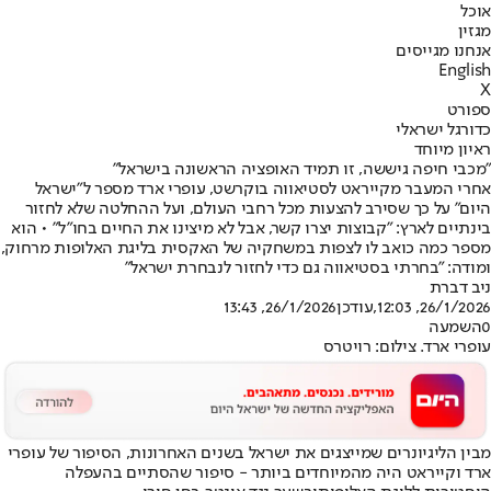
אוכל
מגזין
אנחנו מגייסים
English
X
ספורט
כדורגל ישראלי
ראיון מיוחד
"מכבי חיפה גיששה, זו תמיד האופציה הראשונה בישראל"
אחרי המעבר מקייראט לסטיאווה בוקרשט, עופרי ארד מספר ל"ישראל
היום" על כך שסירב להצעות מכל רחבי העולם, ועל ההחלטה שלא לחזור
בינתיים לארץ: "קבוצות יצרו קשר, אבל לא מיצינו את החיים בחו"ל" • הוא
מספר כמה כואב לו לצפות במשחקיה של האקסית בליגת האלופות מרחוק,
ומודה: "בחרתי בסטיאווה גם כדי לחזור לנבחרת ישראל"
ניב דברת
26/1/2026, 12:03
,עודכן
26/1/2026, 13:43
0
השמעה
עופרי ארד. צילום: רויטרס
מבין הליגיונרים שמייצגים את ישראל בשנים האחרונות, הסיפור של עופרי
ארד וקייראט היה מהמיוחדים ביותר - סיפור שהסתיים בהעפלה