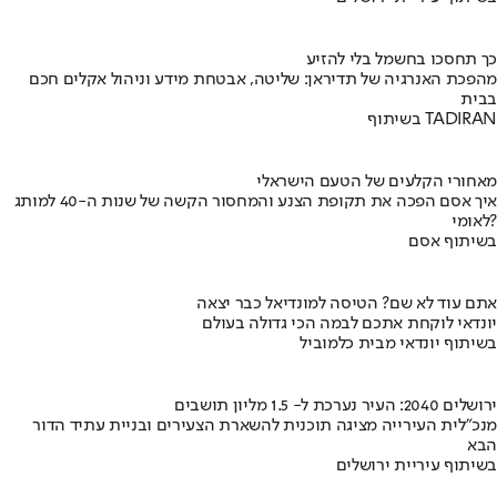
כך תחסכו בחשמל בלי להזיע
מהפכת האנרגיה של תדיראן: שליטה, אבטחת מידע וניהול אקלים חכם
בבית
בשיתוף TADIRAN
מאחורי הקלעים של הטעם הישראלי
איך אסם הפכה את תקופת הצנע והמחסור הקשה של שנות ה-40 למותג
לאומי?
בשיתוף אסם
אתם עוד לא שם? הטיסה למונדיאל כבר יצאה
יונדאי לוקחת אתכם לבמה הכי גדולה בעולם
בשיתוף יונדאי מבית כלמוביל
ירושלים 2040: העיר נערכת ל- 1.5 מליון תושבים
מנכ"לית העירייה מציגה תוכנית להשארת הצעירים ובניית עתיד הדור
הבא
בשיתוף עיריית ירושלים