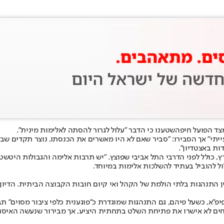
מצד הפועל חיפה
שטענו כי הדבר "עלול לגרור להסתה לאלימות מינית".
יתי" אך הסבירו: "סביר שאם לא היו מאשרים את הכנסתו, נוצר תקדים שבג
ות באצטדיון".
ארץ, כולל לפני הדרבי התל אביבי שפוצץ. "יש תרבות אלימה והגבולות היט
ול להוביל בעתיד להשלכות אלימות במיוחד.
יפ"א
, כשעל פיהם, גם התנהגות שמוגדרת כ"פוגענית כלפי ציבור מסוים" תב
טחים לא אישרו את פתיחת השלט בתחתית היציע, אך מבירור שנעשה האיס