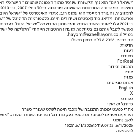
"ישראל היום" הוא גוף תקשורת שנוסד מתוך האמונה שהציבור הישראלי ראוי 
ת
ופרשנויות, וידיאו, פודקאסטים ושידורים חיים. פלטפורמות הדיגיטל של "ישרא
ב-2021 עלו לאוויר האתר החדש והיישומון החדש של "ישראל היום" בע
ואפשר לקבל אותם גם בניוזלטר. מועדון ההטבות הייחודי "הקליקה של ישרא
במייל hayom@israelhayom.co.il.
יום רביעי, 3.6.2026
י"ח בסיון תשפ"ו
חדשות
דעות
ספורט
ForReal
תרבות ובידור
אוכל
מגזין
אנחנו מגייסים
English
X
ספורט
כדורגל ישראלי
אחרי כמעט יממה: התגובה של מכבי חיפה לשלט שעורר סערה
הירוקים צפויים לספוג קנס כספי בעקבות דגל הפריסה שעורר סערה: "מוצאי
ליאב נחמני
6/1/2026, 07:35
,עודכן
6/1/2026, 15:27
0
השמעה