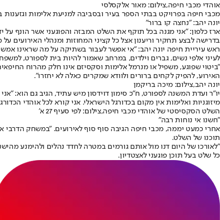
אוהדי מכבי חיפה,צילום: מאור אלקסלסי
מכבי חיפה בפרויקט בבתי הספר בעיר ובסביבה למניעת אלימות וגזענות ב
יונה יהב: "נחצה קו ברור"
ארז כלפון: "אני מגנה בכל תוקף את השלט המבזה והפוגעני אשר הונף על 
בדרישה לבצע תחקיר וריענון אצל כל קציני המחוזות ומנהלי האירועים על 
ראש עיריית חיפה יונה יהב: "אי אפשר לעבור בשתיקה על מה שראינו אמש בא
לעיני אלפי נשים, גברים וילדים, במרחב שאמור להיות בית לספורט, למשפח
"ביטוי שפוגע, משפיל או מנרמל אלימות וסקסיזם אינו חלק מהרוח החיפאית
האירוע, להפיק לקחים ברורים ולוודא שמקרים כאלה לא יחזרו".
יונה יהב,צילום: מיכה בריקמן
יו"ר ועדת המשנה לספורט, ח"כ סימון דוידסון מיש עתיד, הגיב גם הוא: "
מיזוגניות ואלימות אין מקום בכדורגל הישראלי. אני קורא לכל אוהדי הכדו
השלט הסקסיסטי של אוהדי מכבי חיפה,צילום: לפי סעיף 27 א'
"חשנו אי נוחות רבה"
אחרי כמעט יממה, מכבי חיפה הגיבה סוף סוף לאירועים. "במשחק הדרבי אמ
תוכנו של השלט.
"לאורכו של היום דנו מול אותם גורמים במטרה לחדד נהלים ולהימנע מהיש
כל שלט בעל תוכן פוגעני לאצטדיון.