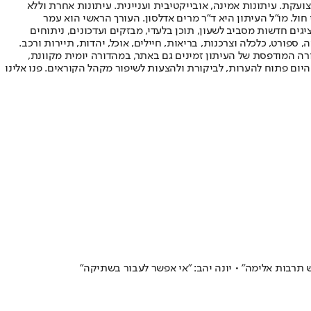
ועקת. עיתונות אמינה, אובייקטיבית ועניינית. עיתונות אחרת וללא
עור החשיפה הגבוה ביותר בימי חול. מו"ל העיתון היא ד"ר מרים אדלסון. העורך הראשי הוא עמר
 והעורך המייסד הוא עמוס רגב. אתרי האינטרנט של "ישראל היום" בעברית ובאנגלית, כמו כן היישומונים (אפליקציות) לאנדרואיד ול-iOS, מציגים חדשות מסביב לשעון, תוכן בלעדי, מבזקים ועדכונים, ניתוחים
, ספורט, כלכלה וצרכנות, בריאות, חיילים, אוכל, יהדות, תיירות ורכב.
דורה המודפסת של העיתון זמינים גם באתר, במהדורה יומית מקוונת,
היום פתוח להערות, לביקורת ולהצעות לשיפור מקהל הקוראים. פנו אלינו
 תרבות אלימה" • יונה יהב: "אי אפשר לעבור בשתיקה"