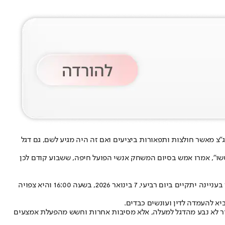
"צ מאשר חולצות ותפאורות ביציעים ואם זה היה מגיע לשם, גם דגל
שטשו", אמרו אמש בסיום המשחק אנשי הפועל חיפה, ששבוע קודם לכן
מכבי חיפה תועמד לדין משמעתי בעקבות השלט שהונף על ידי אוהדיה, בגין התנהגות בלתי הולמת של הקהל ואי קיום חובות הקבוצה הביתית. הדיון בעניינה יתקיים ביום רביעי, 7 בינואר 2026, בשעה 16:00 והיא צפויה
יא להעמדה לדין ועונשים כבדים.
ור לא נבע מהדגל למעלה, אלא מסיבות אחרות וחשש מהפעלת אמצעים