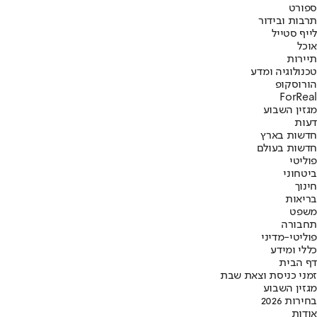
ספורט
תרבות ובידור
לייף סטייל
אוכל
תיירות
טכנולוגיה ומדע
הורוסקופ
ForReal
מגזין השבוע
דעות
חדשות בארץ
חדשות בעולם
פוליטי
ביטחוני
חינוך
בריאות
משפט
תחבורה
פוליטי-מדיני
כללי ומידע
דף הבית
זמני כניסת וצאת שבת
מגזין השבוע
בחירות 2026
אודות