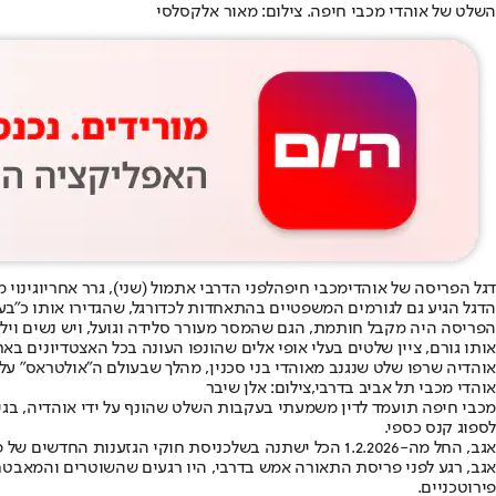
השלט של אוהדי מכבי חיפה. צילום: מאור אלקסלסי
דגל הפריסה של אוהדי
מכבי חיפה
לפני הדרבי אתמול (שני), גרר אחריו
גינוי 
הדגל הגיע גם לגורמים המשפטיים בהתאחדות לכדורגל, שהגדירו אותו כ"בעי
הפריסה היה מקבל חותמת, הגם שהמסר מעורר סלידה וגועל, ויש נשים וילד
אותו גורם, ציין שלטים בעלי אופי אלים שהונפו העונה בכל האצטדיונים ב
אוהדיה שרפו שלט שנגנב מאוהדי בני סכנין, מהלך שבעולם ה"אולטראס" על
אוהדי מכבי תל אביב בדרבי,צילום: אלן שיבר
לספוג קנס כספי.
אגב, החל מה-1.2.2026 הכל ישתנה בשל
כניסת חוקי הגזענות החדשים של פ
אגב, רגע לפני פריסת התאורה אמש בדרבי, היו רגעים שהשוטרים והמאב
פירוטכניים.