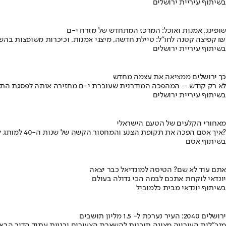
בשיתוף עיריית ירושלים
שופינג, אמנות ואוכל: המרכז המתחדש של מזרח י-ם
קפיצה קטנה לחו"ל: טיילת חדשה, מיצגי אמנות, וכיכרות משופצות בהשקעה של 100 מיליון ₪
בשיתוף עיריית ירושלים
כך ירושלים ממציאה את עצמה מחדש
לא רק קודש – המהפכה המודרנית שעוברת י-ם מחזירה אותה לפסגת התי
בשיתוף עיריית ירושלים
מאחורי הקלעים של הטעם הישראלי
איך אסם הפכה את תקופת הצנע והמחסור הקשה של שנות ה-40 למותג לאומי?
בשיתוף אסם
אתם עוד לא שם? הטיסה למונדיאל כבר יצאה
יונדאי לוקחת אתכם לבמה הכי גדולה בעולם
בשיתוף יונדאי מבית כלמוביל
ירושלים 2040: העיר נערכת ל- 1.5 מליון תושבים
מנכ"לית העירייה מציגה תוכנית להשארת הצעירים ובניית עתיד הדור הבא