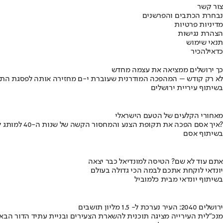
צור קשר
נבחרת הכתבים והפרשנים
מדיניות פרטיות
הצהרת נגישות
תנאי שימוש
כדאי
להכיר
כך ירושלים ממציאה את עצמה מחדש
לא רק קודש – המהפכה המודרנית שעוברת י-ם מחזירה אותה לפסגת התי
בשיתוף עיריית ירושלים
מאחורי הקלעים של הטעם הישראלי
איך אסם הפכה את תקופת הצנע והמחסור הקשה של שנות ה-40 למותג לאומי?
בשיתוף אסם
אתם עוד לא שם? הטיסה למונדיאל כבר יצאה
יונדאי לוקחת אתכם לבמה הכי גדולה בעולם
בשיתוף יונדאי מבית כלמוביל
ירושלים 2040: העיר נערכת ל- 1.5 מליון תושבים
מנכ"לית העירייה מציגה תוכנית להשארת הצעירים ובניית עתיד הדור הבא