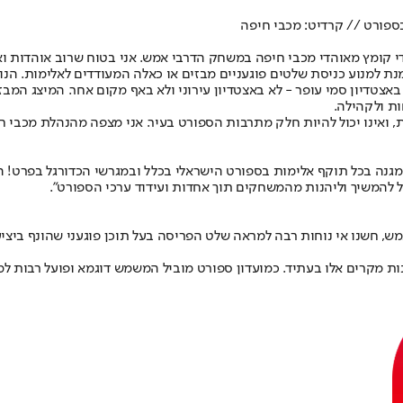
ספורט // קרדיט: מכבי חיפה
ידי קומץ מאוהדי מכבי חיפה במשחק הדרבי אמש. אני בטוח שרוב אוהדות 
מנת למנוע כניסת שלטים פוגעניים מבזים או כאלה המעודדים לאלימות. הנ
צטדיון סמי עופר - לא באצטדיון עירוני ולא באף מקום אחר. המיצג המבזה
ות ולקהילה.
, ואינו יכול להיות חלק מתרבות הספורט בעיר. אני מצפה מהנהלת מכבי ח
אני מגנה בכל תוקף אלימות בספורט הישראלי בכלל ובמגרשי הכדורגל בפרט!
רגל להמשיך וליהנות מהמשחקים תוך אחדות ועידוד ערכי הספורט".
ש, חשנו אי נוחות רבה למראה שלט הפריסה בעל תוכן פוגעני שהונף ביצי
נות מקרים אלו בעתיד. כמועדון ספורט מוביל המשמש דוגמא ופועל רבות ל