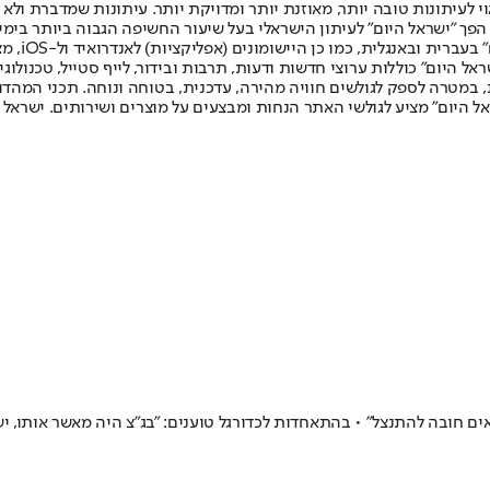
לעיתונות טובה יותר, מאוזנת יותר ומדויקת יותר. עיתונות שמדברת ולא צ
שלום. המהדורה המודפסת הראשונה פורסמה ב-30 ביולי 2007, וב-2010 הפך "ישראל היום" לעיתון הישראלי בעל שי
לחמנוביץ,
ל היום" כוללות ערוצי חדשות ודעות, תרבות ובידור, לייף סטייל, טכנולוגיה
ברית, במטרה לספק לגולשים חוויה מהירה, עדכנית, בטוחה ונוחה. תכני המה
ל היום" מציע לגולשי האתר הנחות ומבצעים על מוצרים ושירותים. ישראל 
ם חובה להתנצל" • בהתאחדות לכדורגל טוענים: "בג"צ היה מאשר אותו, יש