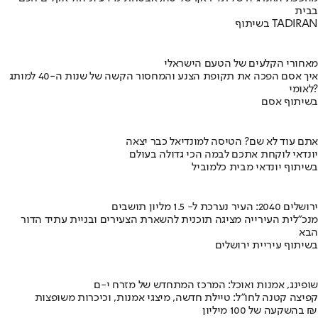
בבית
בשיתוף TADIRAN
מאחורי הקלעים של הטעם הישראלי
איך אסם הפכה את תקופת הצנע והמחסור הקשה של שנות ה-40 למותג
לאומי?
בשיתוף אסם
אתם עוד לא שם? הטיסה למונדיאל כבר יצאה
יונדאי לוקחת אתכם לבמה הכי גדולה בעולם
בשיתוף יונדאי מבית כלמוביל
ירושלים 2040: העיר נערכת ל- 1.5 מליון תושבים
מנכ"לית העירייה מציגה תוכנית להשארת הצעירים ובניית עתיד הדור
הבא
בשיתוף עיריית ירושלים
שופינג, אמנות ואוכל: המרכז המתחדש של מזרח י-ם
קפיצה קטנה לחו"ל: טיילת חדשה, מיצגי אמנות, וכיכרות משופצות
בהשקעה של 100 מיליון ₪