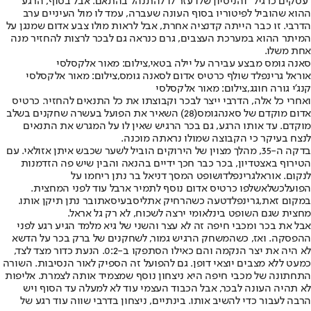
"עסקים כרגיל" והניסיון שלו עזר לו להתנהל בהתאם. אבל בסוף, הרגע
ההוא שהוביל לפיטוריו בסוף העונה שעברה, עמד לו מול העיניים ערב
הדרבי. זו כבר הייתה קדנציה אחרת, אבל לראות מולו צבע אדום שמנגן על
המיתר ההוא במערכת העצבים, גרם כנראה גם לבכר לרצות להחזיר מנה
אחת משלו.
סאנה גומס מבצע עבירה על יילה בטאי,צילום: מאור אלקסלסי
אוראל גרינפלד שולף כרטיס אדום לסאנה גומס,צילום: מאור אלקסלסי
קנג'י גורה חוגג,צילום: מאור אלקסלסי
ואחרי כל אלה, הדרבי ייצר לבכר וקבוצתו את כל התנאים להחזיר. כרטיס
אדום מוקדם של סאנה
גומס
(
28
) השאיר את הפועל בעשרה שחקנים בשלב
מוקדם. עד אותו הרגע, גם בכר הרגיש שאין לו על המגרש את התנאים
לנצח בעיקר כי הקבוצה שמולו נראתה מוכנה.
בדקה ה-
35
, מהלך מצוין של הירוקים הוביל לשער שכבש איתן אזולאי. עם
הטירוף באצטדיון, בכר כבר חכך ידיים בהנאה והבין שיש פה הזדמנות
לנקום. אוראל
גרינפלד
ושופט המסך דניאל בר נתן ריחמו על
הפועל
כשלא
שלפו כרטיס אדום נוסף לתמיר ארבל עוד לפני המחצית.
במקום זאת,
גרינפלד
טעה כשהרחיק את
ליסב
עיסאת
ובר נתן תיקן אותו.
מחצית שגם השופט בינלאומי ירצה לשכוח, לא רק גל אראל.
אבל את בכר ומכבי חיפה זה לא עצר והשני של גיא מלמד הגיע רגע לפני
ההפסקה. ואז, כשהמשחק הרגיש גמור, לשחקנים של ברק בכר על הדשא
לא היה את יצר הנקמה והם כאילו הסתפקו ב-
0:2
. הנעת כדור מצד לצד,
כמעט ללא מצבים יוצאי דופן. גם להפועל זה הספיק לאור הנסיבות. השורה
התחתונה של מכבי חיפה היא ניצחון נוסף שמצמיד אותה לצמרת. אליפות
לא תהיה העונה לבכר, אבל הכבוד העצמי עוד לא למעלה עד הסוף ויש
הרבה לעבור כדי להשיב אותו. בינתיים, ניצחון בדרבי שווה עוד רגע של