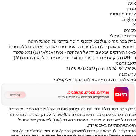
אוכל
מגזין
אנחנו מגייסים
English
X
ספורט
כדורגל ישראלי
ברק בכר סגר מעגל: 0:2 למכבי חיפה בדרבי על הפועל חיפה
במפגש הראשון שלו מול היריבה העירונית מאז ה-5:1 שהוביל לפיטוריו,
מאמן הירוקים יצא עם ידו על העליונה • איתן אזולאי (35) וגיא מלמד
(45+11) הבקיעו אחרי עבירה פרועה וכרטיס אדום לסאנה גומס (28)
ליאב נחמני
5/1/2026, 18:24
,עודכן
5/1/2026, 21:03
0
השמעה
גיא מלמד ודולב חזיזה. צילום: מאור אלקסלסי
ברק בכר בחיים לא יגיד את זה באופן פומבי, אבל יצר הנקמה על הדרבי
שבו הובס כמאמן
מכבי חיפה
בתוצאה
5:1
ישב לו עמוק בפנים, כמו מיתר
צורם על מערכת העצבים, כשהגיע הערב (שני) למשחק מול
הפועל
חיפה
שהסתיים ב-
0:2
ירוק.
התפקיד שלו בראיון שקדם למשחק היה לשבת מול המצלמות ולשחק