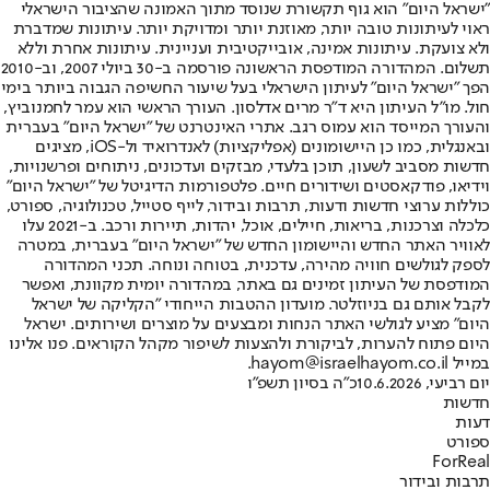
"ישראל היום" הוא גוף תקשורת שנוסד מתוך האמונה שהציבור הישראלי
ראוי לעיתונות טובה יותר, מאוזנת יותר ומדויקת יותר. עיתונות שמדברת
ולא צועקת. עיתונות אמינה, אובייקטיבית ועניינית. עיתונות אחרת וללא
תשלום. המהדורה המודפסת הראשונה פורסמה ב-30 ביולי 2007, וב-2010
הפך "ישראל היום" לעיתון הישראלי בעל שיעור החשיפה הגבוה ביותר בימי
חול. מו"ל העיתון היא ד"ר מרים אדלסון. העורך הראשי הוא עמר לחמנוביץ,
והעורך המייסד הוא עמוס רגב. אתרי האינטרנט של "ישראל היום" בעברית
ובאנגלית, כמו כן היישומונים (אפליקציות) לאנדרואיד ול-iOS, מציגים
חדשות מסביב לשעון, תוכן בלעדי, מבזקים ועדכונים, ניתוחים ופרשנויות,
וידיאו, פודקאסטים ושידורים חיים. פלטפורמות הדיגיטל של "ישראל היום"
כוללות ערוצי חדשות ודעות, תרבות ובידור, לייף סטייל, טכנולוגיה, ספורט,
כלכלה וצרכנות, בריאות, חיילים, אוכל, יהדות, תיירות ורכב. ב-2021 עלו
לאוויר האתר החדש והיישומון החדש של "ישראל היום" בעברית, במטרה
לספק לגולשים חוויה מהירה, עדכנית, בטוחה ונוחה. תכני המהדורה
המודפסת של העיתון זמינים גם באתר, במהדורה יומית מקוונת, ואפשר
לקבל אותם גם בניוזלטר. מועדון ההטבות הייחודי "הקליקה של ישראל
היום" מציע לגולשי האתר הנחות ומבצעים על מוצרים ושירותים. ישראל
היום פתוח להערות, לביקורת ולהצעות לשיפור מקהל הקוראים. פנו אלינו
במייל hayom@israelhayom.co.il.
יום רביעי, 10.6.2026
כ"ה בסיון תשפ"ו
חדשות
דעות
ספורט
ForReal
תרבות ובידור