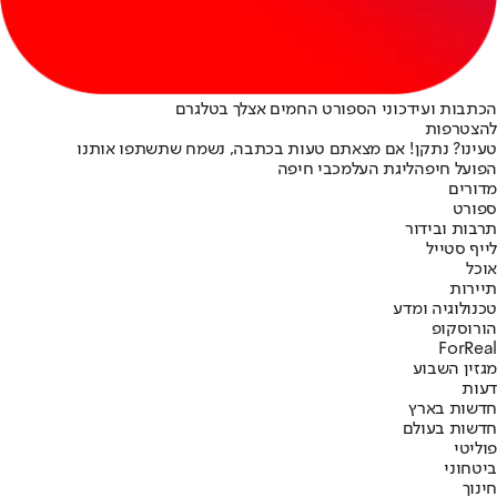
הכתבות ועידכוני הספורט החמים אצלך בטלגרם
להצטרפות
טעינו? נתקן! אם מצאתם טעות בכתבה, נשמח שתשתפו אותנו
הפועל חיפה
ליגת העל
מכבי חיפה
מדורים
ספורט
תרבות ובידור
לייף סטייל
אוכל
תיירות
טכנולוגיה ומדע
הורוסקופ
ForReal
מגזין השבוע
דעות
חדשות בארץ
חדשות בעולם
פוליטי
ביטחוני
חינוך