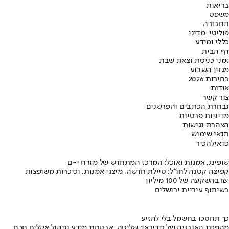
בריאות
משפט
תחבורה
פוליטי-מדיני
כללי ומידע
דף הבית
זמני כניסת וצאת שבת
מגזין השבוע
בחירות 2026
אודות
צור קשר
נבחרת הכתבים והפרשנים
מדיניות פרטיות
הצהרת נגישות
תנאי שימוש
כדאי
להכיר
שופינג, אמנות ואוכל: המרכז המתחדש של מזרח י-ם
קפיצה קטנה לחו"ל: טיילת חדשה, מיצגי אמנות, וכיכרות משופצות
בהשקעה של 100 מיליון ₪
בשיתוף עיריית ירושלים
כך תחסכו בחשמל בלי להזיע
מהפכת האנרגיה של תדיראן: שליטה, אבטחת מידע וניהול אקלים חכם