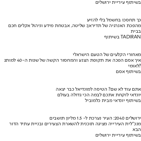
בשיתוף עיריית ירושלים
כך תחסכו בחשמל בלי להזיע
מהפכת האנרגיה של תדיראן: שליטה, אבטחת מידע וניהול אקלים חכם
בבית
בשיתוף TADIRAN
מאחורי הקלעים של הטעם הישראלי
איך אסם הפכה את תקופת הצנע והמחסור הקשה של שנות ה-40 למותג
לאומי?
בשיתוף אסם
אתם עוד לא שם? הטיסה למונדיאל כבר יצאה
יונדאי לוקחת אתכם לבמה הכי גדולה בעולם
בשיתוף יונדאי מבית כלמוביל
ירושלים 2040: העיר נערכת ל- 1.5 מליון תושבים
מנכ"לית העירייה מציגה תוכנית להשארת הצעירים ובניית עתיד הדור
הבא
בשיתוף עיריית ירושלים