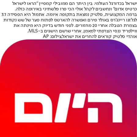
ישראל בכדורגל העולמי. בין היתר הם ממובילי קמפיין "הראו לישראל
כרטיס אדום" ונחשבים לקהל אולי הכי פרו פלשתיני באירופה כולה.
ברמה המקצועית, סלטיק נמצאת בתקופה איומה. אתמול היא הפסידה 3:1
לגלזגו ריינג'רס באולד פירם ואפשרה להארטס לפתוח פער של שש נקודות
בצמרת הטבלה אחרי 20 מחזורים. לפני חודש בדיוק היא מינתה את
ווילפריד ננסי הצרפתי למאמן, אחרי שרשם הישגים ב-MLS.
אוהדי סלטיק קוראים להחרים את ישראל,צילום: AP