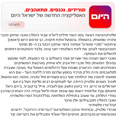
סלטיק
הגישה הצעה בסך כשני מיליון ליש"ט עבור ג'וסלין טאבי, שחקן מכבי
נתניה שמשחק בהשאלה בהפועל פתח תקווה, כך פרסם היום (ראשון)
עיתונאי "סקיי ספורט" אנתוני ג'וזף. שחקן הכנף בן ה-20 מחוף
השנהב
צפוי לעזוב את ליגת העל
אחרי חצי עונה בלבד והסקוטים דוחפים
להשלים את העסקה.
טאבי רשם העונה שני שערים ושני בישולים ב-12 הופעות, לפני שנפצע
במהלך המשחק מול מכבי תל אביב ולא שיחק בארבעת המשחקים
האחרונים מאז. הכישרון שצמח אצל היהלומים הושאל עוד בעונה שעברה
למלאבסים והיה חלק מרכזי במסע שלהם חזרה לליגת העל - שם הוא
ממשיך להפגין את יכולותיו ואף כבש פעמיים מול נתניה, ממנה הוא מושאל.
לאורך השנים סלטיק הייתה יעד לשחקנים רבים מליגת העל בין אם
ישראלים או זרים. ניר ביטון נחשב שם לאגדה, אייל ברקוביץ', בירם כיאל
וחאתם עבד אלחמיד רשמו שם עונות יפות וליאל עבדה היה האחרון שכיכב
במדי התלתן, עד שעזב בתחילת המלחמה בגלל
הקהל הפרו פלשתיני
.
טאבי ג'וסלין חוגג,צילום: אלן שיבר
קהל פרו פלשתיני
אוהדי סלטיק, ובמיוחד ארגון האולטראס "הבריגדה הירוקה", ידועים
כאנטישמיים מובהקים, מניפים דגלי אש"ף ומובילים את הקריאה נגד