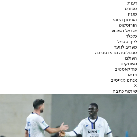
דעות
ספורט
מגזין
העיתון היומי
הורוסקופ
ישראל השבוע
כלכלה
לייף סטייל
מעריב לנוער
טכנולוגיה מדע וסביבה
העולם
משחקים
פודקאסטים
וידאו
אנחנו מגייסים
X
שיתוף כתבה