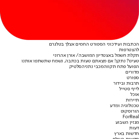
הכתבות ועידכוני הספורט החמים אצלך בטלגרם
להצטרפות
תקלת חשמל באצטדיון המושבה/ אורן אהרוני
טעינו? נתקן! אם מצאתם טעות בכתבה, נשמח שתשתפו אותנו
הפועל פתח תקווה
מכבי נתניה
סלטיק
מדורים
ספורט
תרבות ובידור
לייף סטייל
אוכל
תיירות
טכנולוגיה ומדע
הורוסקופ
ForReal
מגזין השבוע
דעות
חדשות בארץ