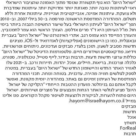
"ישראל היום" הוא גוף תקשורת שנוסד מתוך האמונה שהציבור הישראלי
ראוי לעיתונות טובה יותר, מאוזנת יותר ומדויקת יותר. עיתונות שמדברת
ולא צועקת. עיתונות אמינה, אובייקטיבית ועניינית. עיתונות אחרת וללא
תשלום. המהדורה המודפסת הראשונה פורסמה ב-30 ביולי 2007, וב-2010
הפך "ישראל היום" לעיתון הישראלי בעל שיעור החשיפה הגבוה ביותר בימי
חול. מו"ל העיתון היא ד"ר מרים אדלסון. העורך הראשי הוא עמר לחמנוביץ,
והעורך המייסד הוא עמוס רגב. אתרי האינטרנט של "ישראל היום" בעברית
ובאנגלית, כמו כן היישומונים (אפליקציות) לאנדרואיד ול-iOS, מציגים
חדשות מסביב לשעון, תוכן בלעדי, מבזקים ועדכונים, ניתוחים ופרשנויות,
וידיאו, פודקאסטים ושידורים חיים. פלטפורמות הדיגיטל של "ישראל היום"
כוללות ערוצי חדשות ודעות, תרבות ובידור, לייף סטייל, טכנולוגיה, ספורט,
כלכלה וצרכנות, בריאות, חיילים, אוכל, יהדות, תיירות ורכב. ב-2021 עלו
לאוויר האתר החדש והיישומון החדש של "ישראל היום" בעברית, במטרה
לספק לגולשים חוויה מהירה, עדכנית, בטוחה ונוחה. תכני המהדורה
המודפסת של העיתון זמינים גם באתר, במהדורה יומית מקוונת, ואפשר
לקבל אותם גם בניוזלטר. מועדון ההטבות הייחודי "הקליקה של ישראל
היום" מציע לגולשי האתר הנחות ומבצעים על מוצרים ושירותים. ישראל
היום פתוח להערות, לביקורת ולהצעות לשיפור מקהל הקוראים. פנו אלינו
במייל hayom@israelhayom.co.il.
מבזקים
חדשות
אוכל
תשחץ
ForReal
תרבות