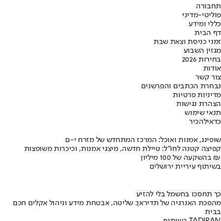
תחבורה
פוליטי-מדיני
כללי ומידע
דף הבית
זמני כניסת וצאת שבת
מגזין השבוע
בחירות 2026
אודות
צור קשר
נבחרת הכתבים והפרשנים
מדיניות פרטיות
הצהרת נגישות
תנאי שימוש
כדאי
להכיר
שופינג, אמנות ואוכל: המרכז המתחדש של מזרח י-ם
קפיצה קטנה לחו"ל: טיילת חדשה, מיצגי אמנות, וכיכרות משופצות
בהשקעה של 100 מיליון ₪
בשיתוף עיריית ירושלים
כך תחסכו בחשמל בלי להזיע
מהפכת האנרגיה של תדיראן: שליטה, אבטחת מידע וניהול אקלים חכם
בבית
בשיתוף TADIRAN