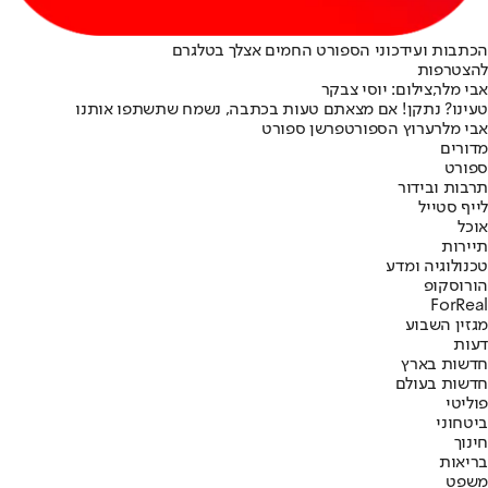
הכתבות ועידכוני הספורט החמים אצלך בטלגרם
להצטרפות
אבי מלר,צילום: יוסי צבקר
טעינו? נתקן! אם מצאתם טעות בכתבה, נשמח שתשתפו אותנו
אבי מלר
ערוץ הספורט
פרשן ספורט
מדורים
ספורט
תרבות ובידור
לייף סטייל
אוכל
תיירות
טכנולוגיה ומדע
הורוסקופ
ForReal
מגזין השבוע
דעות
חדשות בארץ
חדשות בעולם
פוליטי
ביטחוני
חינוך
בריאות
משפט