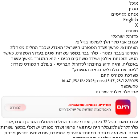
אוכל
מגזין
אנחנו מגייסים
English
X
ספורט
כדורגל ישראלי
עצוב: אבי מלר הלך לעולמו בגיל 72
העיתונאי, פרשן ושדר הספורט הישראלי האגדי, שכבר החלים ממחלת
הסרטן בעבר, נפטר • מלר עבד במשך עשרות שנים בערוץ הספורט, כאשר
הגיש תוכניות אולפן ושידר משחקים רבים • הוא התגורר במשך עשור
באנגליה, והיה ידוע בחיבתו לכדורגל הבריטי • בעולם הספורט נפרדו:
"לימד את כולנו לאהוב את המשחק"
מערכת ספורט היום
23/12/2025, 15:17
,עודכן
23/12/2025, 16:47
0
השמעה
אבי מלר. צילום: שיר זיו
עצוב מאוד. בגיל 72 בלבד, ואחרי שכבר החלים ממחלת הסרטן בעבר,
אבי
מלר
הלך לעולמו.
מלר היה עיתונאי, פרשן ושדר ספורט ישראלי במשך עשרות
שנים. הוא היה מזוהה במיוחד עם
ערוץ הספורט
, שם שימש כפרשן מרכזי,