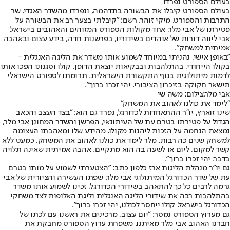
בעולם הספורט נפרדו
בעולם הספורט קיבלו את הבשורה בתדהמה, ונפרדו מהשדר האגדי. שר
התרבות והספורט, מיקי זוהר, רשם: "קיבלתי בצער רב את הבשורה על
פטירתו של אבי מלר, אחד מקולות הספורט המזוהים והאהובים בישראל.
אבי ליווה דורות של אוהדים בשידוריו, בפרשנות חדה, בידע עצום ובאהבה
אמיתית למשחק".
"באופן אישי, נהניתי במיוחד לשמוע אותו משדר את הליגה האנגלית -
בקולו הייחודי, בהתלהבות ובבקיאות יוצאת הדופן. קולו וסגנונו הפכו אותו
לדמות מיתולוגית בנוף התקשורת הישראלית. תרומתו לספורט הישראלי
תישאר חקוקה בזיכרון הציבורי. יהי זכרו ברוך".
אבי מלר,צילום: משה שי
"לימד את כולנו לאהוב את המשחק"
שינו זוארץ, יו״ר ההתאחדות לכדורגל, נפרד גם הוא: ״בצד העצב והכאב
הגדול על פטירתו בטרם עת של העיתונאי, הפרשן והשדר המחונן אבי מלר,
נמצאת הנחמה על הזכות ליהנות מקולו, מהידע שלו ומאהבתו העצומה
למשחק שנים כה רבות. מלר לימד את כולנו לאהוב את המשחק, כמעט ללא
קשר למקום, ליום או לשעה בה הוא מתקיים. אהבה אמיתית שאינה תלויה
בדבר. יהי זכרו ברוך".
גם יו"ר מנהלת הליגות ארז כלפון כתב: "הצטערתי לשמוע על מותו בטרם
עת של שדר הכדורגל המיתולוגי אבי מלר. שפתו העשירה והציורית של אבי
גרמה לרבים כל כך להתאהב בשידורי הכדורגל. זכינו לשמוע אותו משדר
בהתלהבות רבה את שידורי הליגה האנגלית וליגת האלופות לצד משחקי
הכדורגל בישראל. קולו ייחסר לכולנו, יהי זכרו ברוך".
גם מערוץ הספורט נמסר: "יום עצוב, מרכינים את ראשנו עם לכתו של
חברנו האהוב אבי מלר מאיתנו. משפחת ערוץ הספורט מחבקת את