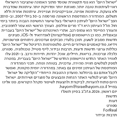
"ישראל היום" הוא גוף תקשורת שנוסד מתוך האמונה שהציבור הישראלי
ראוי לעיתונות טובה יותר, מאוזנת יותר ומדויקת יותר. עיתונות שמדברת
ולא צועקת. עיתונות אמינה, אובייקטיבית ועניינית. עיתונות אחרת וללא
תשלום. המהדורה המודפסת הראשונה פורסמה ב-30 ביולי 2007, וב-2010
הפך "ישראל היום" לעיתון הישראלי בעל שיעור החשיפה הגבוה ביותר בימי
חול. מו"ל העיתון היא ד"ר מרים אדלסון. העורך הראשי הוא עמר לחמנוביץ,
והעורך המייסד הוא עמוס רגב. אתרי האינטרנט של "ישראל היום" בעברית
ובאנגלית, כמו כן היישומונים (אפליקציות) לאנדרואיד ול-iOS, מציגים
חדשות מסביב לשעון, תוכן בלעדי, מבזקים ועדכונים, ניתוחים ופרשנויות,
וידיאו, פודקאסטים ושידורים חיים. פלטפורמות הדיגיטל של "ישראל היום"
כוללות ערוצי חדשות ודעות, תרבות ובידור, לייף סטייל, טכנולוגיה, ספורט,
כלכלה וצרכנות, בריאות, חיילים, אוכל, יהדות, תיירות ורכב. ב-2021 עלו
לאוויר האתר החדש והיישומון החדש של "ישראל היום" בעברית, במטרה
לספק לגולשים חוויה מהירה, עדכנית, בטוחה ונוחה. תכני המהדורה
המודפסת של העיתון זמינים גם באתר, במהדורה יומית מקוונת, ואפשר
לקבל אותם גם בניוזלטר. מועדון ההטבות הייחודי "הקליקה של ישראל
היום" מציע לגולשי האתר הנחות ומבצעים על מוצרים ושירותים. ישראל
היום פתוח להערות, לביקורת ולהצעות לשיפור מקהל הקוראים. פנו אלינו
במייל hayom@israelhayom.co.il.
יום ראשון, 7.6.2026
כ"ב בסיון תשפ"ו
חדשות
דעות
ספורט
ForReal
תרבות ובידור