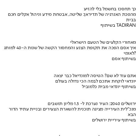
כך תחסכו בחשמל בלי להזיע
מהפכת האנרגיה של תדיראן: שליטה, אבטחת מידע וניהול אקלים חכם
בבית
בשיתוף TADIRAN
מאחורי הקלעים של הטעם הישראלי
איך אסם הפכה את תקופת הצנע והמחסור הקשה של שנות ה-40 למותג
לאומי?
בשיתוף אסם
אתם עוד לא שם? הטיסה למונדיאל כבר יצאה
יונדאי לוקחת אתכם לבמה הכי גדולה בעולם
בשיתוף יונדאי מבית כלמוביל
ירושלים 2040: העיר נערכת ל- 1.5 מליון תושבים
מנכ"לית העירייה מציגה תוכנית להשארת הצעירים ובניית עתיד הדור
הבא
בשיתוף עיריית ירושלים