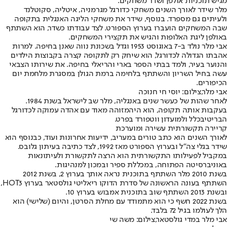
מגיש תוכניות אולפן ושדר משחקים.
מלר שידר לאורך השנים משחקי כדורגל מגרמניה, איטליה, סקוטלנד
ולעיתים גם מספרד. בנוסף, שידר את משחקי הליגה האנגלית בתקופה
שבה המשחקים הועברו בערוץ הספורט. לצד עבודתו כשדר, הוא השתתף
באולפן ליגת האלופות והגיש את תקצירי המשחקים.
אבי מלר נולד ב-7 באוגוסט 1953 וגדל בשכונת נווה שאנן בחיפה. למרות
אהבתו הגדולה לכדורגל, הוא שיחק רק לתקופה קצרה בקבוצות הילדים
והנוער בעיר, ולמד בבתי הספר בארי והריאלי בחיפה. את שירותו הצבאי
עשה בחיל השריון והשתתף בלחימה ברמת הגולן במסגרת מלחמת יום
הכיפורים.
אבי מלר,צילום: יוסי חי חנוכה
לאחר שהות של כעשר שנים באנגליה, מלר שב לישראל בשנת 1984.
בעקבות אותה תקופה, הוא היה
מזוהה מאוד עם אהדה עמוקה לכדורגל
הבריטי
בכלל ולמועדון ווטפורד בפרט.
קריירה תקשורתית עשירה ומוערכת
לאורך השנים הוא כתב טורים במעריב, ידיעות אחרונות ועוד, כבנוסף הוא
שידר בגלי צה״ל ובערוץ הספורט מאז 1992, לצד כתיבה בעיתון גלובס.
במקביל לפעילותו התקשורתית הוא הרצה לתקשורת ולעיתונאות
באוניברסיטה הפתוחה, במכללת ספיר ובמכון למנהיגות.
בשנת 2010 מלר השתתף בתוכנית נראה אותך בערוץ 2, בשנת 2012
השתתף בעונה הראשונה של סדרת הדוקו ריאליטי גולסטאר בערוץ HOT3,
ובשנת 2013 השתתף שוב בתוכנית אמבוש בערוץ 10.
בשנת 2022 חשף כי הוא מתמודד עם מחלת הסרטן, והיום (שלישי) הוא
הלך לעולמו בגיל 72 בלבד.
אבי מלר במדי גולסטאר,צילום: משה שי