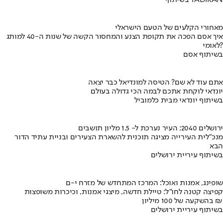
מאחורי הקלעים של הטעם הישראלי
איך אסם הפכה את תקופת הצנע והמחסור הקשה של שנות ה-40 למותג
לאומי?
בשיתוף אסם
אתם עוד לא שם? הטיסה למונדיאל כבר יצאה
יונדאי לוקחת אתכם לבמה הכי גדולה בעולם
בשיתוף יונדאי מבית כלמוביל
ירושלים 2040: העיר נערכת ל- 1.5 מליון תושבים
מנכ"לית העירייה מציגה תוכנית להשארת הצעירים ובניית עתיד הדור
הבא
בשיתוף עיריית ירושלים
שופינג, אמנות ואוכל: המרכז המתחדש של מזרח י-ם
קפיצה קטנה לחו"ל: טיילת חדשה, מיצגי אמנות, וכיכרות משופצות
בהשקעה של 100 מיליון ₪
בשיתוף עיריית ירושלים