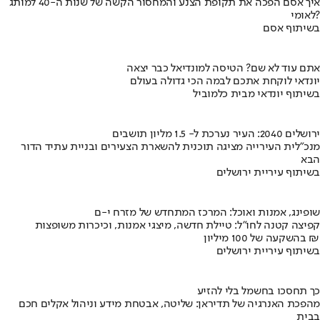
איך אסם הפכה את תקופת הצנע והמחסור הקשה של שנות ה-40 למותג
לאומי?
בשיתוף אסם
אתם עוד לא שם? הטיסה למונדיאל כבר יצאה
יונדאי לוקחת אתכם לבמה הכי גדולה בעולם
בשיתוף יונדאי מבית כלמוביל
ירושלים 2040: העיר נערכת ל- 1.5 מליון תושבים
מנכ"לית העירייה מציגה תוכנית להשארת הצעירים ובניית עתיד הדור
הבא
בשיתוף עיריית ירושלים
שופינג, אמנות ואוכל: המרכז המתחדש של מזרח י-ם
קפיצה קטנה לחו"ל: טיילת חדשה, מיצגי אמנות, וכיכרות משופצות
בהשקעה של 100 מיליון ₪
בשיתוף עיריית ירושלים
כך תחסכו בחשמל בלי להזיע
מהפכת האנרגיה של תדיראן: שליטה, אבטחת מידע וניהול אקלים חכם
בבית