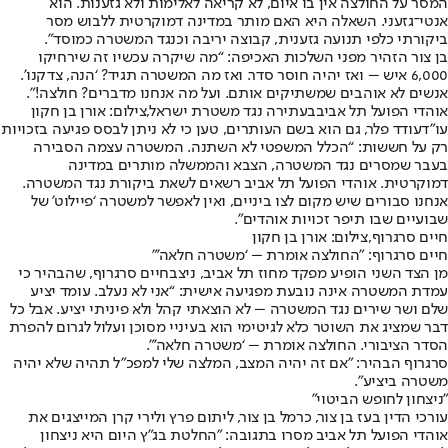
המסר על החולצה אין בו איום, לא קריאה לאלימות ולא גזענות. הוא
אנטי־גזעני. השאלה היא האם מותר במדינה דמוקרטית ללבוש מסר
ביקורתי כלפי תנועה גזענית, קבוצה יריבה וכנגד המשטרה כמוסד”.
בן צור הזהיר מפני השלכות האכיפה: “מה שיקרה עכשיו זה שירחיקו
6,000 איש – ואז יהיה חוסר סדר. ואז מה המשטרה תגיד? ‘הנה, צדקנו’.
אנשים לא אוהבים שמשתיקים אותם. ועל מה אנחנו מדברים? חולצה!”.
אוהדי הפועל תל אביבבעתירה נגד משטרת ישראל,צילום: אורן בן חקון
עו״ד
עודד פלר
, גם הוא בשם העותרים, טען כי לא ניתן לבסס פגיעה בזכויות
רק על חששות: “הכלל המשפטי לא השתנה. המשטרה עצמה הסבירה
בעבר שמסרים נגד המשטרה, הצבא והממשלה מותרים במדינה
דמוקרטית. אוהדי הפועל תל אביב רשאים לשאת ביקורת נגד המשטרה.
אנחנו סבורים שיש מקום לצו ביניים, ואין לאפשר למשטרה ‘פיילוט’ של
שבועיים שבו תיפר זכויות אוהדים”.
חיים סרגרוף,צילום: אורן בן חקון
חיים סרגרוף: "החולצה אומרת – ‘משטרה חלאה’”
מן הצד השני הופיע מפקד מחוז תל אביב, ניצב
חיים סרגרוף
, שהבהיר כי
עמדת המשטרה אינה נובעת מפגיעה אישית: “אני לא נעלב. עומד יציע
שלם ושר שירים נגד המשטרה – לא הוצאתי קהל ולא פיניתי יציע. אבל כל
דבר שמציג את השוטר כלא לגיטימי הוא בעיניי מסוכן ועלול לגרום להפרת
הסדר הציבורי. החולצה אומרת – ‘משטרה חלאה’”.
סרגרוף הבהיר: "אם זה יהיה המצב, המלצה שלי למפכ"ל תהיה שלא יהיה
משטרה ביציע".
"ניצחון לחופש הביטוי"
עורכי הדין בעז בן צור, כרמל בן צור, ליתום פרץ ולירי קרן המייצגים את
אוהדי הפועל תל אביב מסרו בתגובה: ״החלטת בג״ץ היום היא ניצחון