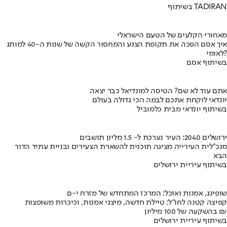
בשיתוף TADIRAN
מאחורי הקלעים של הטעם הישראלי
איך אסם הפכה את תקופת הצנע והמחסור הקשה של שנות ה-40 למותג
לאומי?
בשיתוף אסם
אתם עוד לא שם? הטיסה למונדיאל כבר יצאה
יונדאי לוקחת אתכם לבמה הכי גדולה בעולם
בשיתוף יונדאי מבית כלמוביל
ירושלים 2040: העיר נערכת ל- 1.5 מליון תושבים
מנכ"לית העירייה מציגה תוכנית להשארת הצעירים ובניית עתיד הדור
הבא
בשיתוף עיריית ירושלים
שופינג, אמנות ואוכל: המרכז המתחדש של מזרח י-ם
קפיצה קטנה לחו"ל: טיילת חדשה, מיצגי אמנות, וכיכרות משופצות
בהשקעה של 100 מיליון ₪
בשיתוף עיריית ירושלים