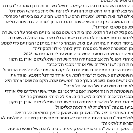
המופיע על לבושם.
בהחלטת השופטים דפנה ברק-ארז, יחיאל כשר ורות רונן נאמר כי “נקודת
המוצא לדיון היא החשיבות הנודעת למניעת אלימות במגרשי הספורט”,
אולם לצד זאת הודגש “מעמדו הרם של חופש הביטוי, גם באירועי ספורט”.
בית המשפט ציין כי בנושא שעמד במרכז הדיון “טרם הוצגה עמדה מלאה
מטעם משיבי המדינה”.
במקביל לצו על התנאי, נתן בית המשפט גם צו ביניים האוסר על המשטרה
למנוע כניסת אוהדים למגרשים כאשר הם לובשים את החולצה שעמדה
ביסוד הגשת העתירה. עם זאת, הובהר כי “אין במתן צו הביניים כדי למנוע
מן המשטרה לפעול במסגרת הדין לצורך מילוי תפקידיה”.
תצהיר התשובה מטעם המשטרה יוגש עד ליום 4 בינואר 2026.
אוהדי הפועל תל אביבבעתירה נגד משטרת ישראל,צילום: אורן בן חקון
רות רונן
: “שני הילדים שלי אוהדי מכבי תל אביב"
בפתח הדיון התייחסו השופטים גם לזיקה האישית שלהם לעולם הכדורגל.
השופט
יצחק כשר
אמר: “צריך לומר, אני אוהד כדורגל מושבע, פוקד את
המגרשים פעם בשבוע בערך כבר חמישים שנה. הקבוצה שאני אוהד היא
לא יריבה מושבעת של הפועל תל אביב”.
השופטת
רות רונן
הוסיפה: “אם צריך אני גם אגיד ששני הילדים שלי אוהדי
מכבי תל אביב והולכים למשחקים, אני לא הייתי במשחק בחיים”.
אוהדי הפועל תל אביבבעתירה נגד משטרת ישראל,צילום: אורן בן חקון
בועז בן צור: "החולצות לא קוראות לאלימות”
את העותרים ייצג עו״ד
בועז בן צור
, שטען כי אין בחולצות כל קריאה
לאלימות: “גם הקבוצות היריבות לא חוסכות את שבטן מפנינו. החולצות לא
קוראות לאלימות”.
בהמשך הדגיש: “גם ביטויים שמקוממים זוכים להגנה של חופש הביטוי.