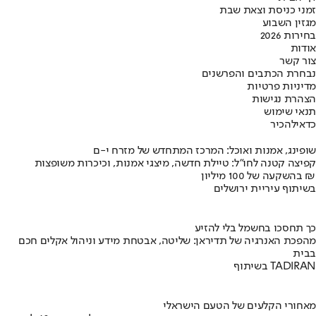
זמני כניסת וצאת שבת
מגזין השבוע
בחירות 2026
אודות
צור קשר
נבחרת הכתבים והפרשנים
מדיניות פרטיות
הצהרת נגישות
תנאי שימוש
כדאי
להכיר
שופינג, אמנות ואוכל: המרכז המתחדש של מזרח י-ם
קפיצה קטנה לחו"ל: טיילת חדשה, מיצגי אמנות, וכיכרות משופצות
בהשקעה של 100 מיליון ₪
בשיתוף עיריית ירושלים
כך תחסכו בחשמל בלי להזיע
מהפכת האנרגיה של תדיראן: שליטה, אבטחת מידע וניהול אקלים חכם
בבית
בשיתוף TADIRAN
מאחורי הקלעים של הטעם הישראלי