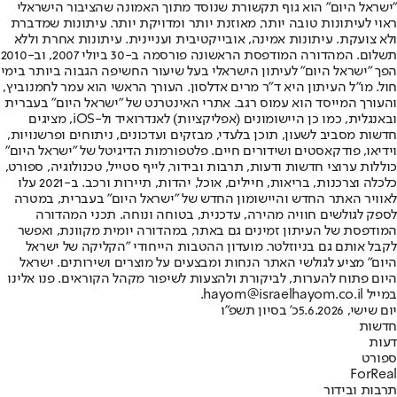
"ישראל היום" הוא גוף תקשורת שנוסד מתוך האמונה שהציבור הישראלי
ראוי לעיתונות טובה יותר, מאוזנת יותר ומדויקת יותר. עיתונות שמדברת
ולא צועקת. עיתונות אמינה, אובייקטיבית ועניינית. עיתונות אחרת וללא
תשלום. המהדורה המודפסת הראשונה פורסמה ב-30 ביולי 2007, וב-2010
הפך "ישראל היום" לעיתון הישראלי בעל שיעור החשיפה הגבוה ביותר בימי
חול. מו"ל העיתון היא ד"ר מרים אדלסון. העורך הראשי הוא עמר לחמנוביץ,
והעורך המייסד הוא עמוס רגב. אתרי האינטרנט של "ישראל היום" בעברית
ובאנגלית, כמו כן היישומונים (אפליקציות) לאנדרואיד ול-iOS, מציגים
חדשות מסביב לשעון, תוכן בלעדי, מבזקים ועדכונים, ניתוחים ופרשנויות,
וידיאו, פודקאסטים ושידורים חיים. פלטפורמות הדיגיטל של "ישראל היום"
כוללות ערוצי חדשות ודעות, תרבות ובידור, לייף סטייל, טכנולוגיה, ספורט,
כלכלה וצרכנות, בריאות, חיילים, אוכל, יהדות, תיירות ורכב. ב-2021 עלו
לאוויר האתר החדש והיישומון החדש של "ישראל היום" בעברית, במטרה
לספק לגולשים חוויה מהירה, עדכנית, בטוחה ונוחה. תכני המהדורה
המודפסת של העיתון זמינים גם באתר, במהדורה יומית מקוונת, ואפשר
לקבל אותם גם בניוזלטר. מועדון ההטבות הייחודי "הקליקה של ישראל
היום" מציע לגולשי האתר הנחות ומבצעים על מוצרים ושירותים. ישראל
היום פתוח להערות, לביקורת ולהצעות לשיפור מקהל הקוראים. פנו אלינו
במייל hayom@israelhayom.co.il.
יום שישי, 5.6.2026
כ' בסיון תשפ"ו
חדשות
דעות
ספורט
ForReal
תרבות ובידור