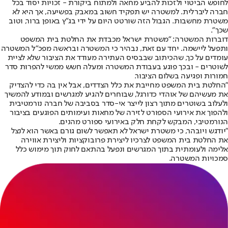
לחופש הביטוי ולזכות להביע מחאה ולמתוח ביקורת - זכויות יסוד בכל
חברה ליברלית. למשטרה יש תפקיד חשוב במאבק בפשיעה, אך היא לא
משטרת מחשבות. הגבול הזה שורטט היום על ידי בג״ץ באופן ברור, וטוב
שכך״.
דוברות המשטרה: "משטרת ישראל מכבדת את החלטת בית המשפט
ותפעל ליישמה. יחד עם זאת, נבהיר כי המשטרה ובראשה מפכ״ל המשטרה
עומדים על כך, שהכיתוב שבבסיס העתירה מעודד את הציבור שלא לציית
לשוטרים - ובכך פוגע בעבודת המשטרה ומעלה חשש ממשי להפרות סדר
חמורות ופגיעה בשלום הציבור.
"החלטת בית המשפט מחייבת את כלל הצדדים, אבל אין בה כדי להצדיק
את מעשיהם של אוהדי כדורגל, שבוחרים להגיע למגרשים ובמודע להמשיך
ולעלוב בשוטרים מתוך רצון לייצר אי-סדר בסביבה של חברה נורמטיבית
ולהפוך את אירועי הספורט לזירה של מחאות ועימותים הפוגעים בציבור
הנורמטיבי, המבקש לקחת חלק באירועי ספורט מהנים.
"יודגש ויובהר, כי משטרת ישראל לא תאפשר לשום גורם באשר הוא לנצל
את החלטת בית המשפט לצרכיו ליצירת פרובוקציות וליצירת אווירה
אלימה ולעומתית בתוך המגרשים ונפעל בהתאם לחוק תוך מימוש כלל
סמכויות המשטרה.