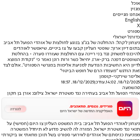
אוכל
מגזין
אנחנו מגייסים
English
X
ספורט
כדורגל ישראלי
ניצחון לקהל: ההחלטה של בג"צ בנוגע לחולצות של אוהדי הפועל תל אביב
בתום דיון ארוך: שופטי העליון קבעו על צו ביניים, שיאפשר לאוהדים
להיכנס למשחק נגד בני ריינה עם החולצות שעוררו סערה • בהחלטת
השופטים דפנה ברק-ארז, יחיאל כשר ורות רונן נאמר כי “נקודת המוצא
לדיון היא החשיבות הנודעת למניעת אלימות במגרשי הספורט”, אולם לצד
זאת הודגש “מעמדו הרם של חופש הביטוי"
אלינור שירקני-קופמן
18/12/2025, 14:02
,עודכן
18/12/2025, 18:57
0
השמעה
אוהדי הפועל תל אביב בעתירה נגד משטרת ישראל. צילום: אורן בן חקון
ניצחון לאוהדי הפועל תל אביב: בית המשפט העליון צו היום (חמישי) על
תנאי נגד משטרת ישראל, המורה לה להשיב מדוע לא תיחדל המשטרה
ממניעת כניסתם של אוהדים לאירועי ספורט בשל תוכן מחאתי או ביקורתי