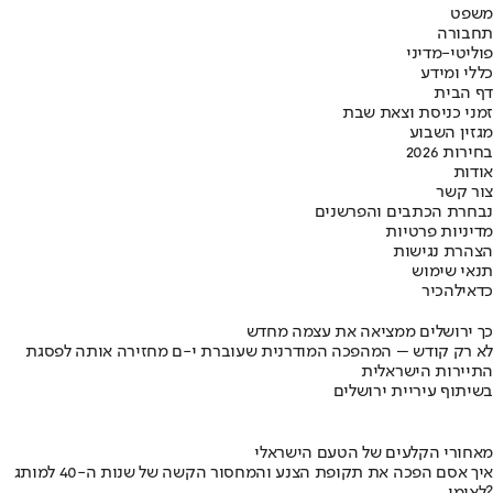
משפט
תחבורה
פוליטי-מדיני
כללי ומידע
דף הבית
זמני כניסת וצאת שבת
מגזין השבוע
בחירות 2026
אודות
צור קשר
נבחרת הכתבים והפרשנים
מדיניות פרטיות
הצהרת נגישות
תנאי שימוש
כדאי
להכיר
כך ירושלים ממציאה את עצמה מחדש
לא רק קודש – המהפכה המודרנית שעוברת י-ם מחזירה אותה לפסגת
התיירות הישראלית
בשיתוף עיריית ירושלים
מאחורי הקלעים של הטעם הישראלי
איך אסם הפכה את תקופת הצנע והמחסור הקשה של שנות ה-40 למותג
לאומי?