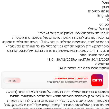
אוכל
מגזין
אנחנו מגייסים
English
X
ספורט
כדורגל ישראלי
"מכבי תל אביב היא כמו באיירן מינכן של ישראל"
בגרמניה נערכים להגעת האלופה למשחק מול שטוטגרט והמשטרה
הבהירה: "אחד המבצעים הגדולים ביותר שלנו" • העיתונאי פליקס טמסוט
סיפר לתקשורת המקומית: "לא נכון להכליל את כל האוהדים כגזענים" •
וגם: כך היריבה נאבקת באנטישמיות והצרות בהגנה של סבסטיאן הנס
מערכת ספורט היום
10/12/2025, 17:56
,עודכן
10/12/2025, 18:01
0
השמעה
שחקני מכבי תל אביב. צילום: AFP
שטוטגרט בדריכות שיא
לקראת הגעתה של מכבי תל אביב מחר (חמישי,
19:45) למשחק במסגרת המחזור השישי של הליגה האירופית. סידורי
האבטחה הקפדניים, שנקבעו על ידי המשטרה, הובילו להודעה רשמית
מטעם ארגון האולטראס המרכזי "קומנדו קנשטאט": "ניכנס למשחק, אבל