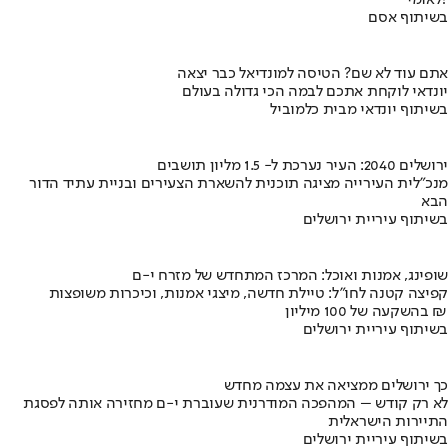
בשיתוף אסם
אתם עוד לא שם? הטיסה למונדיאל כבר יצאה
יונדאי לוקחת אתכם לבמה הכי גדולה בעולם
בשיתוף יונדאי מבית כלמוביל
ירושלים 2040: העיר נערכת ל- 1.5 מליון תושבים
מנכ"לית העירייה מציגה תוכנית להשארת הצעירים ובניית עתיד הדור
הבא
בשיתוף עיריית ירושלים
שופינג, אמנות ואוכל: המרכז המתחדש של מזרח י-ם
קפיצה קטנה לחו"ל: טיילת חדשה, מיצגי אמנות, וכיכרות משופצות
בהשקעה של 100 מיליון ₪
בשיתוף עיריית ירושלים
כך ירושלים ממציאה את עצמה מחדש
לא רק קודש – המהפכה המודרנית שעוברת י-ם מחזירה אותה לפסגת
התיירות הישראלית
בשיתוף עיריית ירושלים