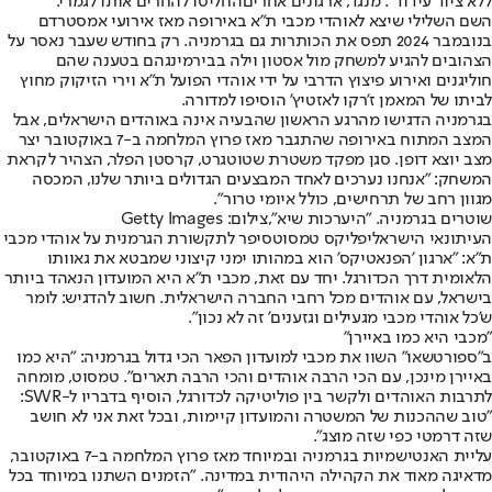
ללא ציוד עידוד". מנגד, ארגונים אחרים
החליטו להחרים אותו לגמרי
.
השם השלילי שיצא לאוהדי מכבי ת"א באירופה מאז אירועי אמסטרדם
בנובמבר 2024 תפס את הכותרות גם בגרמניה. רק בחודש שעבר נאסר על
הצהובים להגיע למשחק מול אסטון וילה בבירמינגהם בטענה שהם
חוליגנים ואירוע פיצוץ הדרבי על ידי אוהדי הפועל ת"א וירי הזיקוק מחוץ
לביתו של המאמן ז'רקו לאזטיץ' הוסיפו למדורה.
בגרמניה הדגישו מהרגע הראשון שהבעיה אינה באוהדים הישראלים, אבל
המצב המתוח באירופה שהתגבר מאז פרוץ המלחמה ב-7 באוקטובר יצר
מצב יוצא דופן. סגן מפקד משטרת שטוטגרט, קרסטן הפלר, הצהיר לקראת
המשחק: "אנחנו נערכים לאחד המבצעים הגדולים ביותר שלנו, המכסה
מגוון רחב של תרחישים, כולל איומי טרור".
שוטרים בגרמניה. "היערכות שיא",צילום: Getty Images
העיתונאי הישראלי
פליקס טמסוט
סיפר לתקשורת הגרמנית על אוהדי מכבי
ת"א: "ארגון 'הפנאטיקס' הוא במהותו ימני קיצוני שמבטא את גאוותו
הלאומית דרך הכדורגל. יחד עם זאת, מכבי ת"א היא המועדון הנאהד ביותר
בישראל, עם אוהדים מכל רחבי החברה הישראלית. חשוב להדגיש: לומר
ש'כל אוהדי מכבי מגעילים וגזענים' זה לא נכון".
"מכבי היא כמו באיירן"
ב"ספורטשאו" השוו את מכבי למועדון הפאר הכי גדול בגרמניה: "היא כמו
באיירן מינכן, עם הכי הרבה אוהדים והכי הרבה תארים". טמסוט, מומחה
לתרבות האוהדים ולקשר בין פוליטיקה לכדורגל, הוסיף בדבריו ל-SWR:
"טוב שההכנות של המשטרה והמועדון קיימות, ובכל זאת אני לא חושב
שזה דרמטי כפי שזה מוצג".
עליית האנטישמיות בגרמניה ובמיוחד מאז פרוץ המלחמה ב-7 באוקטובר,
מדאיגה מאוד את הקהילה היהודית במדינה. "הזמנים השתנו במיוחד בכל