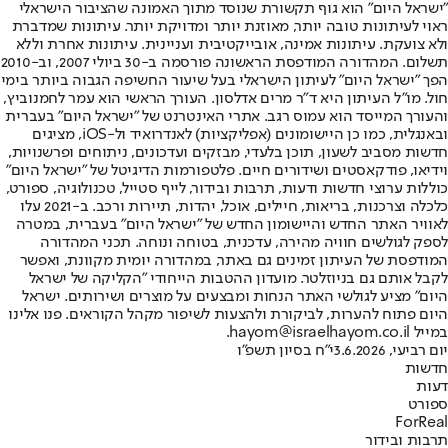
"ישראל היום" הוא גוף תקשורת שנוסד מתוך האמונה שהציבור הישראלי
ראוי לעיתונות טובה יותר, מאוזנת יותר ומדויקת יותר. עיתונות שמדברת
ולא צועקת. עיתונות אמינה, אובייקטיבית ועניינית. עיתונות אחרת וללא
תשלום. המהדורה המודפסת הראשונה פורסמה ב-30 ביולי 2007, וב-2010
הפך "ישראל היום" לעיתון הישראלי בעל שיעור החשיפה הגבוה ביותר בימי
חול. מו"ל העיתון היא ד"ר מרים אדלסון. העורך הראשי הוא עמר לחמנוביץ,
והעורך המייסד הוא עמוס רגב. אתרי האינטרנט של "ישראל היום" בעברית
ובאנגלית, כמו כן היישומונים (אפליקציות) לאנדרואיד ול-iOS, מציגים
חדשות מסביב לשעון, תוכן בלעדי, מבזקים ועדכונים, ניתוחים ופרשנויות,
וידיאו, פודקאסטים ושידורים חיים. פלטפורמות הדיגיטל של "ישראל היום"
כוללות ערוצי חדשות ודעות, תרבות ובידור, לייף סטייל, טכנולוגיה, ספורט,
כלכלה וצרכנות, בריאות, חיילים, אוכל, יהדות, תיירות ורכב. ב-2021 עלו
לאוויר האתר החדש והיישומון החדש של "ישראל היום" בעברית, במטרה
לספק לגולשים חוויה מהירה, עדכנית, בטוחה ונוחה. תכני המהדורה
המודפסת של העיתון זמינים גם באתר, במהדורה יומית מקוונת, ואפשר
לקבל אותם גם בניוזלטר. מועדון ההטבות הייחודי "הקליקה של ישראל
היום" מציע לגולשי האתר הנחות ומבצעים על מוצרים ושירותים. ישראל
היום פתוח להערות, לביקורת ולהצעות לשיפור מקהל הקוראים. פנו אלינו
במייל hayom@israelhayom.co.il.
יום רביעי, 3.6.2026
י"ח בסיון תשפ"ו
חדשות
דעות
ספורט
ForReal
תרבות ובידור