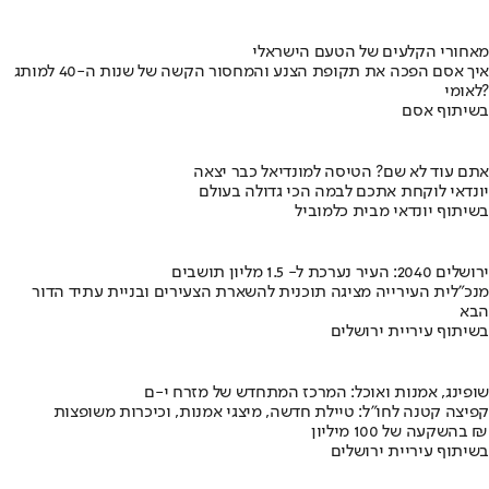
מאחורי הקלעים של הטעם הישראלי
איך אסם הפכה את תקופת הצנע והמחסור הקשה של שנות ה-40 למותג
לאומי?
בשיתוף אסם
אתם עוד לא שם? הטיסה למונדיאל כבר יצאה
יונדאי לוקחת אתכם לבמה הכי גדולה בעולם
בשיתוף יונדאי מבית כלמוביל
ירושלים 2040: העיר נערכת ל- 1.5 מליון תושבים
מנכ"לית העירייה מציגה תוכנית להשארת הצעירים ובניית עתיד הדור
הבא
בשיתוף עיריית ירושלים
שופינג, אמנות ואוכל: המרכז המתחדש של מזרח י-ם
קפיצה קטנה לחו"ל: טיילת חדשה, מיצגי אמנות, וכיכרות משופצות
בהשקעה של 100 מיליון ₪
בשיתוף עיריית ירושלים