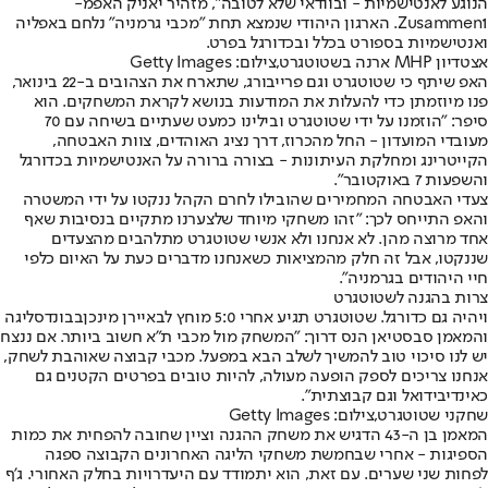
הנוגע לאנטישמיות - ובוודאי שלא לטובה", מזהיר יאניק האפ
מ-
Zusammen1. הארגון היהודי שנמצא תחת "מכבי גרמניה" נלחם באפליה
ואנטישמיות בספורט בכלל ובכדורגל בפרט.
אצטדיון MHP ארנה בשטוטגרט,צילום: Getty Images
האפ שיתף כי שטוטגרט וגם פרייבורג, שתארח את הצהובים ב-22 בינואר,
פנו מיוזמתן כדי להעלות את המודעות בנושא לקראת המשחקים. הוא
סיפר: "הוזמנו על ידי שטוטגרט ובילינו כמעט שעתיים בשיחה עם 70
מעובדי המועדון - החל מהכרוז, דרך נציג האוהדים, צוות האבטחה,
הקייטרינג ומחלקת העיתונות - בצורה ברורה על האנטישמיות בכדורגל
והשפעות 7 באוקטובר".
צעדי האבטחה המחמירים שהובילו לחרם הקהל ננקטו על ידי המשטרה
והאפ התייחס לכך: "זהו משחקי מיוחד שלצערנו מתקיים בנסיבות שאף
אחד מרוצה מהן. לא אנחנו ולא אנשי שטוטגרט מתלהבים מהצעדים
שננקטו, אבל זה חלק מהמציאות כשאנחנו מדברים כעת על האיום כלפי
חיי היהודים בגרמניה".
צרות בהגנה לשטוטגרט
ויהיה גם כדורגל. שטוטגרט תגיע אחרי 5:0 מוחץ ל
באיירן מינכן
בבונדסליגה
והמאמן סבסטיאן הנס דרוך: "המשחק מול מכבי ת"א חשוב ביותר. אם ננצח
יש לנו סיכוי טוב להמשיך לשלב הבא במפעל. מכבי קבוצה שאוהבת לשחק,
אנחנו צריכים לספק הופעה מעולה, להיות טובים בפרטים הקטנים גם
כאינדיבידואל וגם קבוצתית".
שחקני שטוטגרט,צילום: Getty Images
המאמן בן ה-43 הדגיש את משחק ההגנה וציין שחובה להפחית את כמות
הספיגות - אחרי שבחמשת משחקי הליגה האחרונים הקבוצה ספגה
לפחות שני שערים. עם זאת, הוא יתמודד עם היעדרויות בחלק האחורי. ג'ף