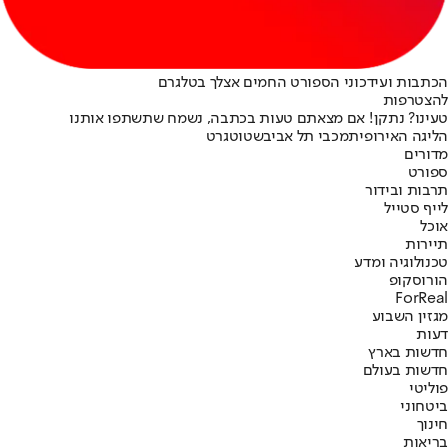
הכתבות ועידכוני הספורט החמים אצלך בטלגרם
להצטרפות
טעינו? נתקן! אם מצאתם טעות בכתבה, נשמח שתשתפו אותנו
הליגה האירופית
מכבי תל אביב
שטוטגרט
מדורים
ספורט
תרבות ובידור
לייף סטייל
אוכל
תיירות
טכנולוגיה ומדע
הורוסקופ
ForReal
מגזין השבוע
דעות
חדשות בארץ
חדשות בעולם
פוליטי
ביטחוני
חינוך
בריאות