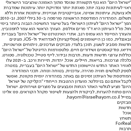
"ישראל היום" הוא גוף תקשורת שנוסד מתוך האמונה שהציבור הישראלי
ראוי לעיתונות טובה יותר, מאוזנת יותר ומדויקת יותר. עיתונות שמדברת
ולא צועקת. עיתונות אמינה, אובייקטיבית ועניינית. עיתונות אחרת וללא
תשלום. המהדורה המודפסת הראשונה פורסמה ב-30 ביולי 2007, וב-2010
הפך "ישראל היום" לעיתון הישראלי בעל שיעור החשיפה הגבוה ביותר בימי
חול. מו"ל העיתון היא ד"ר מרים אדלסון. העורך הראשי הוא עמר לחמנוביץ,
והעורך המייסד הוא עמוס רגב. אתרי האינטרנט של "ישראל היום" בעברית
ובאנגלית, כמו כן היישומונים (אפליקציות) לאנדרואיד ול-iOS, מציגים
חדשות מסביב לשעון, תוכן בלעדי, מבזקים ועדכונים, ניתוחים ופרשנויות,
וידיאו, פודקאסטים ושידורים חיים. פלטפורמות הדיגיטל של "ישראל היום"
כוללות ערוצי חדשות ודעות, תרבות ובידור, לייף סטייל, טכנולוגיה, ספורט,
כלכלה וצרכנות, בריאות, חיילים, אוכל, יהדות, תיירות ורכב. ב-2021 עלו
לאוויר האתר החדש והיישומון החדש של "ישראל היום" בעברית, במטרה
לספק לגולשים חוויה מהירה, עדכנית, בטוחה ונוחה. תכני המהדורה
המודפסת של העיתון זמינים גם באתר, במהדורה יומית מקוונת, ואפשר
לקבל אותם גם בניוזלטר. מועדון ההטבות הייחודי "הקליקה של ישראל
היום" מציע לגולשי האתר הנחות ומבצעים על מוצרים ושירותים. ישראל
היום פתוח להערות, לביקורת ולהצעות לשיפור מקהל הקוראים. פנו אלינו
במייל hayom@israelhayom.co.il.
מבזקים
חדשות
אוכל
תשחץ
ForReal
תרבות