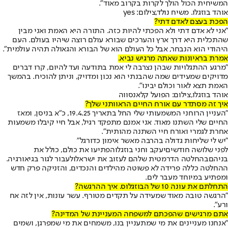
המשיחית הכול הולך לקרות בקרוב מאוד".
אוהד בוזגלו. משיח נולד,צילום: yes
הפכת בעצם לאדם דתי?
"אני לא אדם דתי ולא הפכתי להיות כזה. התורה היא האמת ואני מבין
שהתכלית היא דרך ארץ והערכים שבורא עולם רוצה שיהיו בעולם. העם
היהודי הוא הנבחר, אבל כל העולם הוא של הבורא והגאולה תהיה עולמית".
אמרת בראיונות שאתה מרגיש נביא.
"מרגע ההתגלויות שבהן נצרבה לי אמת בתודעה ועד להיום, קרו דברים
מדויקים שמעידים שמה שהבנתי הוא נכון ומדויק, וניתן להוכיח. בהמשך
האמת תצא לאור וכולם יבינו".
אוהד בוזגלו,צילום: הפועל קלאנסווה
איך זה מסתדר עם אורח החיים הראוותני שלך?
"העניין הרוחני המשמעותי שלי החל בתאריך 19.4.25, כ"א בניסן, ומאז
החיים שלי השתנו מאוד. אני אמנם מתפקד רגיל, אבל חיי קיבלו משמעות
אחרת לגמרי ואורח חיי השתנה מהותית".
"יש לי שליחות גדולה בהרבה מאשר אימון כדורגל"
לפני שלושה חודשים
יעקב וחני בוזגלו
הפתיעו את כולם, כולל את
בניהם
בהחלטה הדרמטית שלהם לעזוב את ישראל
ולעבור לגור בגיאורגיה.
ההחלטה כללה פרידה לא פשוטה מהילדים והנכדים, והזניקה פרק חדש
ומפתיע במיוחד מעבר לים.
התחלתם את עונה 10 של הבוזגלוס. איך ההרגשה?
"הרגשה טובה מאוד שמעידה על תקדים מטורף. עשר עונות, אין לזה אח
ורע".
אתם מרגישים שהפכתם למשפחה המעניינת של המדינה?
"אנחנו מעניינים את מי שמתעניין בנו, משמחים את מי שמפרגן, ושמים