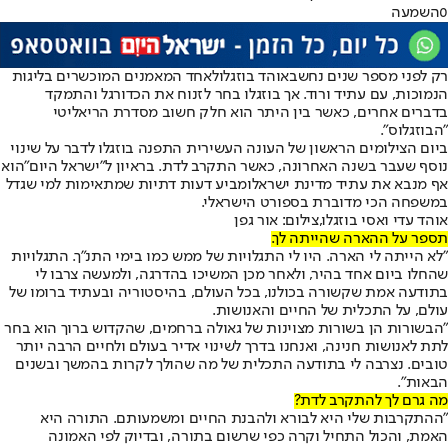
0
השמעה
רק לפני מספר שנים נחשב
אוהד בוזגלו
לאחד המאמנים המוכשרים בליגות
הנמוכות, עם עתיד ורוד. אך בוזגלו בחר לזנוח את הכדורגל והתמקד
בדברים אחרים, כאשר בין היתר הוא חלק חשוב מסדרת הריאליטי
"הבוזגלוס".
ביום הצילומים הראשון של העונה העשירית התפנה בוזגלו לדבר על שינוי
נוסף שעבר בשנה האחרונה, כאשר התקרב לדת. בראיון ל"ישראל היום"
הוא
אף מנבא את עתיד מדינת ישראל
ומביע דעות דתיות שמתאימות למי שגדל
במשפחה הכי מדוברת בספורט הישראלי.
אוהד עדי ואסי בוזגלו,צילום: אור גפן
תספר על ההארה שהייתה לך.
"לא הייתה לי הארה. היו לי התגלויות של ממש כמו בימי התנ"ך. התגלויות
שהחלו ביום אחד בהיר, ולאחר מכן המשיכו בהדרגה, ולמעשה צרבו לי
בתודעה אמת שקשורה בכולנו, בכל העולם, בהיסטוריה ובעתיד ברומו של
עולם, על התכלית של החיים והאנושות.
"הבשורות הן בשורות מצוינות של גאולה ברחמים, שהקדוש ברוך הוא בחר
לתת לאנושות חנינה, ואנחנו בדרך לשינוי אדיר בעולם ולחיים הרבה יותר
טובים. נצרבה לי בתודעה התכלית של מה שהולך לקרות בהמשך ובשנים
הבאות".
מה גרם לך להתקרב לדת?
"ההתקרבות שלי היא לבורא ולהבנת החיים ומשמעותם. התורה היא
האמת, והכול התחיל וקרה כפי שרשום בתורה, ובדיוק לפי האמונה