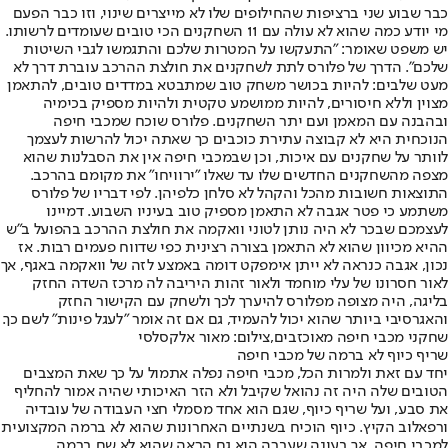
כבר שבוע שני ברציפות שהחילופים שלו לא מייצרים שינוי, וזו כבר הפעם
מי יודע כמה שהוא לא עולה עם 11 השחקנים הכי טובים שעומדים לרשותו.
יש משפט שאומר: "התעקשו על המטרות שלכם והתגמשו לגבי השיטות
שלכם". הדרך של פלורס לתת לשחקנים את חולצת ההרכב עוברת דרך לא
מעט שלבים: להיות בכושר משחק טוב שמתבטא במדדים טובים, להתאמן
מצוין וללא חיסורים, להיות ממושמע טקטית ולהיות מספיק בכימיה
ובהבנה עם המאמן ועם יתר השחקנים. פלורס שוכח שמכבי חיפה
הנוכחית היא לא קבוצה עתירת כוכבים כך שאתה יכול להרשות לעצמך
לוותר על שחקנים עם איכות, וכן שבמכבי חיפה אין את הסבלנות שהוא
מצפה מהשחקנים החדשים שלו עד שאלו "ירוויחו" את מקומם בהרכב.
התוצאות חשובות מהכל והקהל לא סלחן כלפיהן. לפי דבריו של פלורס
משתמע כי פטר אגבה לא התאמן מספיק טוב בעיניו השבוע. דמיינו
לעצמכם שבכר לא היה נותן לטוני וואקמה את חולצת ההרכב בהפועל ב"ש
ההיא מכיוון שהוא לא התאמן בצורה רצינית כפי שדווח פעמים רבות. אז
נכון, אגבה כנראה לא ייתן אימפקט דומה באמצע לזה של וואקמה באגף, אך
לאור חסרונו של עלי מוחמד ולאור זהות היריבה לה מרכז השדה החזק
בליגה, היה מצופה מפלורס להיערך לכך ולשחק עם הקישור החזק
והאגרסיבי ביותר שהוא יכול להעמיד, גם אם זה אומר "לעגל פינות" לשם כך.
שחקני מכבי חיפה מאוכזבים,צילום: מאור אלקסלסי
שריף כיוף לא ברמה של מכבי חיפה
יחד עם זאת ולמרות הכל, מכבי חיפה נפלה אתמול על כך שאת המצבים
הטובים שלה היה זה נהואל שקיבל ולא הזר האיכותי שהיה אמור להחליף
את סבע, ועל שריף כיוף, שגם הוא אחד מסמלי חצי העבודה של עובדיה
ורפאלוב הקיץ. כיוף הוכיח בשנתיים האחרונות שהוא לא ברמה המקצועית
למכבי חיפה, אך בעונה שעברה הוא גם הראה שהוא לא שם ברמה