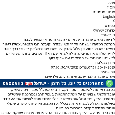
אוכל
מגזין
אנחנו מגייסים
English
X
ספורט
כדורגל ישראלי
טור אוהד
לידיעת איציק עובדיה: על אוהדי מכבי חיפה אי אפשר לעבוד
הנהלת המועדון עשתה הקיץ חצי עבודה וקיבלה חצי תוצאה, אפילו ליאור
רפאלוב שגדל במועדון עלול להבין על בשרו שבכרמל אין קיצורי דרך • וגם:
לדייגו פלורס אין פריבילגיה לא לשחק עם ה-11 הטובים ביותר שעומדים
לרשותו והטעות של הירוקים עם שריף כיוף
מידן כצנלסון
30/9/2025, 07:31
,עודכן
30/9/2025, 07:50
0
השמעה
איציק עובדיה לצד יעקב שחר. צילום: אלן שיבר
בסבב ראיונות לאינספור גופי תקשורת, יצא
מנכ"ל מכבי חיפה איציק
עובדיה
לפני שבועיים על מנת להתגאות בעמל הרב ובמהפכה שהשלים
במועדון הקיץ יחד עם
ליאור רפאלוב
. כילד לימדו אותי לעשות את העבודה
בשלמותה או לא לעשות אותה בכלל. אין אמצע. אין עיגולי פינות. עיגולי
פינות עתידם לקרוס במרבית הפעמים.
במכבי חיפה עשו הקיץ עבודה טובה בה החליפו את מרבית שחקני ההרכב