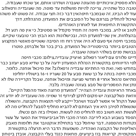
הלא מספיק איכותיים מהעונה שעברה ושדרגו אותם, אך שכחו שעבודה,
טובה ככל שתהיה, צריכה להיות מושלמת עד סופה. מה שעובדיה ורפאלוב
עוד לא הבינו, זה שב
מכבי חיפה
אין דבר כזה חצי עבודה. זה פשוט לא משהו
שיכול להחליק בגרונם של כל הסובבים את המועדון, מהנהלתו, דרך
התקשורת החיפאית ועד לאחרון האוהדים.
לטוב או לרע, במכבי חיפה זה תמיד סקנדל או פסטיבל, כי אין פה רגע דל.
בהצלחות, אין שני למועדון הזה, ובכישלונות הוא הבוץ הכי טובעני שקיים.
במכבי חיפה אף פעם לא היה אורך רוח וזו הסיבה ששניים מאנשי המקצוע
הטובים ביותר בהיסטוריה של המועדון, ברק בכר וגל אלברמן, פוטרו
בבושת פנים בשלהי העונה שעברה.
דייגו פלורס עם ליאור רפאלוב ואיציק עובדיה,צילום: מכבי חיפה
לפי הדיווחים בתקשורת הנהלת המועדון ידעה על כך שדיא סבע יעזוב כבר
בחודש מאי, ואת מי החתימו עובדיה ורפאלוב? את מיכאל אוחנה. כלומר,
מכבי חיפה בנתה על כך שאת סבע על 20 שעריו ו-16 בישוליו יחליפו
מתיאס נהואל אחרי 8 חודשי פציעה ומיכאל אוחנה, שבכל הקריירה שלו לא
נתן את המספרים של סבע בעונה שעברה בלבד.
באחד הראיונות עובדיה הצהיר: "המועדון מרוצה מאוד מהסגל הקיים",
ווזאת כשלקבוצה יש מקום לתקן לצירוף זר שמיני. מה שעובדיה לא יודע זה
שעל הקהל אי אפשר לעבוד ושהכל ייקבע לפי תוצאות הקבוצה, והשאלה
שנשאלת לפיהן היא איך העזתם לא להביא מחליף לסבע? להחליט מה לא
לעשות הוא חשוב כמו להחליט מה לעשות, ואפילו בזה הם נכשלו.
הפסד בשבוע הבא ליריבה המרה מכבי תל אביב
יעמיד את הפער על עשר
נקודות מהפסגה, דבר שיחסל כבר בתחילת אוקטובר את חלומות מאבק
האליפות של הקבוצה ואוהדיה. משמעות הדבר היא תרעלה בתקשורת
המקומית, קריאות בוז ביציעים, מחאות כנגד בעלי הקבוצה, אובדן ביטחון