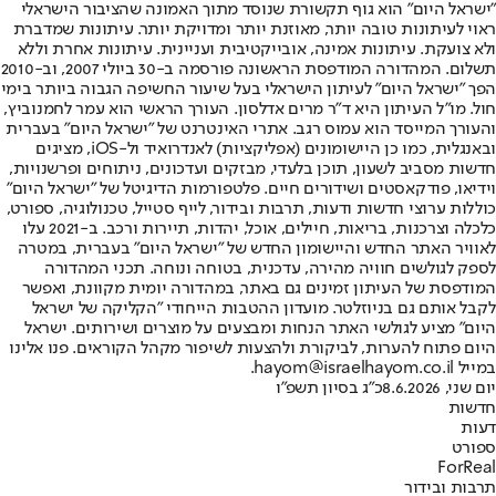
"ישראל היום" הוא גוף תקשורת שנוסד מתוך האמונה שהציבור הישראלי
ראוי לעיתונות טובה יותר, מאוזנת יותר ומדויקת יותר. עיתונות שמדברת
ולא צועקת. עיתונות אמינה, אובייקטיבית ועניינית. עיתונות אחרת וללא
תשלום. המהדורה המודפסת הראשונה פורסמה ב-30 ביולי 2007, וב-2010
הפך "ישראל היום" לעיתון הישראלי בעל שיעור החשיפה הגבוה ביותר בימי
חול. מו"ל העיתון היא ד"ר מרים אדלסון. העורך הראשי הוא עמר לחמנוביץ,
והעורך המייסד הוא עמוס רגב. אתרי האינטרנט של "ישראל היום" בעברית
ובאנגלית, כמו כן היישומונים (אפליקציות) לאנדרואיד ול-iOS, מציגים
חדשות מסביב לשעון, תוכן בלעדי, מבזקים ועדכונים, ניתוחים ופרשנויות,
וידיאו, פודקאסטים ושידורים חיים. פלטפורמות הדיגיטל של "ישראל היום"
כוללות ערוצי חדשות ודעות, תרבות ובידור, לייף סטייל, טכנולוגיה, ספורט,
כלכלה וצרכנות, בריאות, חיילים, אוכל, יהדות, תיירות ורכב. ב-2021 עלו
לאוויר האתר החדש והיישומון החדש של "ישראל היום" בעברית, במטרה
לספק לגולשים חוויה מהירה, עדכנית, בטוחה ונוחה. תכני המהדורה
המודפסת של העיתון זמינים גם באתר, במהדורה יומית מקוונת, ואפשר
לקבל אותם גם בניוזלטר. מועדון ההטבות הייחודי "הקליקה של ישראל
היום" מציע לגולשי האתר הנחות ומבצעים על מוצרים ושירותים. ישראל
היום פתוח להערות, לביקורת ולהצעות לשיפור מקהל הקוראים. פנו אלינו
במייל hayom@israelhayom.co.il.
יום שני, 8.6.2026
כ"ג בסיון תשפ"ו
חדשות
דעות
ספורט
ForReal
תרבות ובידור