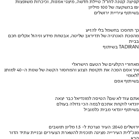
קפיצה קטנה לחו"ל: טיילת חדשה, מיצגי אמנות, וכיכרות משופצות
בהשקעה של 100 מיליון ₪
בשיתוף עיריית ירושלים
כך תחסכו בחשמל בלי להזיע
מהפכת האנרגיה של תדיראן: שליטה, אבטחת מידע וניהול אקלים חכם
בבית
בשיתוף TADIRAN
מאחורי הקלעים של הטעם הישראלי
איך אסם הפכה את תקופת הצנע והמחסור הקשה של שנות ה-40 למותג
לאומי?
בשיתוף אסם
אתם עוד לא שם? הטיסה למונדיאל כבר יצאה
יונדאי לוקחת אתכם לבמה הכי גדולה בעולם
בשיתוף יונדאי מבית כלמוביל
ירושלים 2040: העיר נערכת ל- 1.5 מליון תושבים
מנכ"לית העירייה מציגה תוכנית להשארת הצעירים ובניית עתיד הדור
הבא