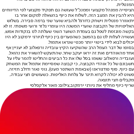
המנטלית.
הציפייה ממנהל מקצועי וממנכ"ל שעושה גם תפקיד מקצועי לפי הדיווחים
היא להבין את המצב הזה, לשלוח את כיוף בהשאלה למקום אחר בו
יתאוורר מנטלית וישחק כדורגל ולהביא שוער שני ברמה סבירה. בשלוש
האליפויות של הקבוצה שוערי המשנה היו עומרי גלזר ורועי משפתי. זו לא
בקשה מוגזמת לטפל גם בעמדת השוער השני שעלתה לנו בנקודות אמש,
ועשויה לעלות לנו גם בהמשך, כשהפערים בין כיוף לגיורגי ירמקוב לא היו
יכולים לבוא לידי ביטוי יותר מכפי שנראו אתמול.
בסופו של דבר העמל הרב שהשקיעו הקיץ עובדיה ורפאלוב לא יעניין אף
אחד מהאוהדים ואת זה יראו יעקב שחר, שהתעקש להשאיר את נהואל,
ועובדיה ורפאלוב ששמו בסל שלו את כל הביצים והחליטו להמר עליו על
חשבונם של כל אוהדי הקבוצה, כי קבוצה שמסיימת אתמול את המשחק
עם כיוף, סוף פודגוראנו (שבאמת השתפר מעט), גוני נאור ודולב חזיזה,
פשוט לא יכולה לקרוא תיגר על צלחת האליפות. כשעושים חצי עבודה,
מקבלים חצי תוצאה.
שריף כיוף מחליף את גיורגי ירמקוב,צילום: מאור אלקסלסי