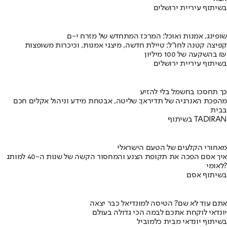
בשיתוף עיריית ירושלים
שופינג, אמנות ואוכל: המרכז המתחדש של מזרח י-ם
קפיצה קטנה לחו"ל: טיילת חדשה, מיצגי אמנות, וכיכרות משופצות
בהשקעה של 100 מיליון ₪
בשיתוף עיריית ירושלים
כך תחסכו בחשמל בלי להזיע
מהפכת האנרגיה של תדיראן: שליטה, אבטחת מידע וניהול אקלים חכם
בבית
בשיתוף TADIRAN
מאחורי הקלעים של הטעם הישראלי
איך אסם הפכה את תקופת הצנע והמחסור הקשה של שנות ה-40 למותג
לאומי?
בשיתוף אסם
אתם עוד לא שם? הטיסה למונדיאל כבר יצאה
יונדאי לוקחת אתכם לבמה הכי גדולה בעולם
בשיתוף יונדאי מבית כלמוביל