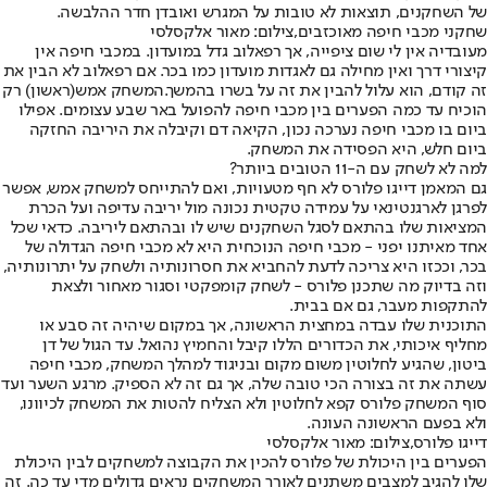
של השחקנים, תוצאות לא טובות על המגרש ואובדן חדר ההלבשה.
שחקני מכבי חיפה מאוכזבים,צילום: מאור אלקסלסי
מעובדיה אין לי שום ציפייה, אך רפאלוב גדל במועדון. במכבי חיפה אין
קיצורי דרך ואין מחילה גם לאגדות מועדון כמו בכר. אם רפאלוב לא הבין את
זה קודם, הוא עלול להבין את זה על בשרו בהמשך.
המשחק אמש
(ראשון) רק
הוכיח עד כמה הפערים בין מכבי חיפה להפועל באר שבע עצומים. אפילו
ביום בו מכבי חיפה נערכה נכון, הקיאה דם וקיבלה את היריבה החזקה
ביום חלש, היא הפסידה את המשחק.
למה לא לשחק עם ה-11 הטובים ביותר?
גם המאמן דייגו פלורס לא חף מטעויות
, ואם להתייחס למשחק אמש, אפשר
לפרגן לארגנטינאי על עמידה טקטית נכונה מול יריבה עדיפה ועל הכרת
המציאות שלו בהתאם לסגל השחקנים שיש לו ובהתאם ליריבה. כדאי שכל
אחד מאיתנו יפני - מכבי חיפה הנוכחית היא לא מכבי חיפה הגדולה של
בכר, וככזו היא צריכה לדעת להחביא את חסרונותיה ולשחק על יתרונותיה,
וזה בדיוק מה שתכנן פלורס - לשחק קומפקטי וסגור מאחור ולצאת
להתקפות מעבר, גם אם בבית.
התוכנית שלו עבדה במחצית הראשונה, אך במקום שיהיה זה סבע או
מחליף איכותי, את הכדורים הללו קיבל והחמיץ נהואל. עד הגול של דן
ביטון, שהגיע לחלוטין משום מקום ובניגוד למהלך המשחק, מכבי חיפה
עשתה את זה בצורה הכי טובה שלה, אך גם זה לא הספיק. מרגע השער ועד
סוף המשחק פלורס קפא לחלוטין ולא הצליח להטות את המשחק לכיוונו,
ולא בפעם הראשונה העונה.
דייגו פלורס,צילום: מאור אלקסלסי
הפערים בין היכולת של פלורס להכין את הקבוצה למשחקים לבין היכולת
שלו להגיב למצבים משתנים לאורך המשחקים נראים גדולים מדי עד כה. זה