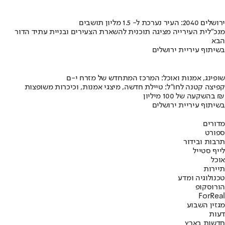
ירושלים 2040: העיר נערכת ל- 1.5 מליון תושבים
מנכ"לית העירייה מציגה תוכנית להשארת הצעירים ובניית עתיד הדור
הבא
בשיתוף עיריית ירושלים
שופינג, אמנות ואוכל: המרכז המתחדש של מזרח י-ם
קפיצה קטנה לחו"ל: טיילת חדשה, מיצגי אמנות, וכיכרות משופצות
בהשקעה של 100 מיליון ₪
בשיתוף עיריית ירושלים
מדורים
ספורט
תרבות ובידור
לייף סטייל
אוכל
תיירות
טכנולוגיה ומדע
הורוסקופ
ForReal
מגזין השבוע
דעות
חדשות בארץ