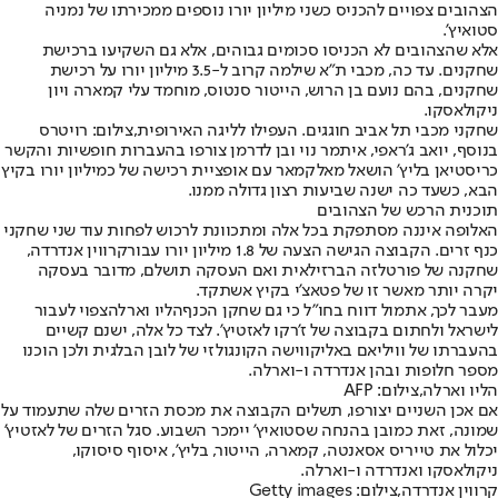
הצהובים צפויים להכניס כשני מיליון יורו נוספים ממכירתו של נמניה
סטואיץ'.
אלא שהצהובים לא הכניסו סכומים גבוהים, אלא גם השקיעו ברכישת
שחקנים. עד כה, מכבי ת"א שילמה קרוב ל-3.5 מיליון יורו על רכישת
שחקנים, בהם נועם בן הרוש, הייטור סנטוס, מוחמד עלי קמארה ויון
ניקולאסקו.
שחקני מכבי תל אביב חוגגים. העפילו לליגה האירופית,צילום: רויטרס
בנוסף, יואב ג'ראפי, איתמר נוי ובן לדרמן צורפו בהעברות חופשיות והקשר
כריסטיאן בליץ' הושאל מאלקמאר עם אופציית רכישה של כמיליון יורו בקיץ
הבא, כשעד כה ישנה שביעות רצון גדולה ממנו.
תוכנית הרכש של הצהובים
האלופה איננה מסתפקת בכל אלה ומתכוונת לרכוש לפחות עוד שני שחקני
כנף זרים. הקבוצה הגישה הצעה של 1.8 מיליון יורו עבור
קרווין אנדרדה
,
שחקנה של פורטלזה הברזילאית ואם העסקה תושלם, מדובר בעסקה
יקרה יותר מאשר זו של פטאצ'י בקיץ אשתקד.
מעבר לכך, אתמול דווח בחו"ל כי גם שחקן הכנף
הליו וארלה
צפוי לעבור
לישראל ולחתום בקבוצה של ז'רקו לאזטיץ'. לצד כל אלה, ישנם קשיים
בהעברתו של וויליאם באליקווישה הקונגולזי של לובן הבלגית ולכן הוכנו
מספר חלופות ובהן אנדרדה ו-וארלה.
הליו וארלה,צילום: AFP
אם אכן השניים יצורפו, תשלים הקבוצה את מכסת הזרים שלה שתעמוד על
שמונה, זאת כמובן בהנחה שסטואיץ' יימכר השבוע. סגל הזרים של לאזטיץ'
יכלול את טייריס אסאנטה, קמארה, הייטור, בליץ', איסוף סיסוקו,
ניקולאסקו ואנדרדה ו-וארלה.
קרווין אנדרדה,צילום: Getty images