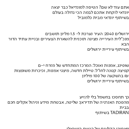
אתם עוד לא שם? הטיסה למונדיאל כבר יצאה
יונדאי לוקחת אתכם לבמה הכי גדולה בעולם
בשיתוף יונדאי מבית כלמוביל
ירושלים 2040: העיר נערכת ל- 1.5 מליון תושבים
מנכ"לית העירייה מציגה תוכנית להשארת הצעירים ובניית עתיד הדור
הבא
בשיתוף עיריית ירושלים
שופינג, אמנות ואוכל: המרכז המתחדש של מזרח י-ם
קפיצה קטנה לחו"ל: טיילת חדשה, מיצגי אמנות, וכיכרות משופצות
בהשקעה של 100 מיליון ₪
בשיתוף עיריית ירושלים
כך תחסכו בחשמל בלי להזיע
מהפכת האנרגיה של תדיראן: שליטה, אבטחת מידע וניהול אקלים חכם
בבית
בשיתוף TADIRAN
מאחורי הקלעים של הטעם הישראלי