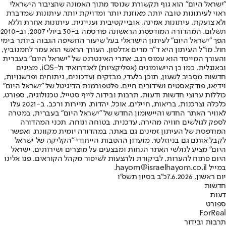
"ישראל היום" הוא גוף תקשורת שנוסד מתוך האמונה שהציבור הישראלי
ראוי לעיתונות טובה יותר, מאוזנת יותר ומדויקת יותר. עיתונות שמדברת
ולא צועקת. עיתונות אמינה, אובייקטיבית ועניינית. עיתונות אחרת וללא
תשלום. המהדורה המודפסת הראשונה פורסמה ב-30 ביולי 2007, וב-2010
הפך "ישראל היום" לעיתון הישראלי בעל שיעור החשיפה הגבוה ביותר בימי
חול. מו"ל העיתון היא ד"ר מרים אדלסון. העורך הראשי הוא עמר לחמנוביץ,
והעורך המייסד הוא עמוס רגב. אתרי האינטרנט של "ישראל היום" בעברית
ובאנגלית, כמו כן היישומונים (אפליקציות) לאנדרואיד ול-iOS, מציגים
חדשות מסביב לשעון, תוכן בלעדי, מבזקים ועדכונים, ניתוחים ופרשנויות,
וידיאו, פודקאסטים ושידורים חיים. פלטפורמות הדיגיטל של "ישראל היום"
כוללות ערוצי חדשות ודעות, תרבות ובידור, לייף סטייל, טכנולוגיה, ספורט,
כלכלה וצרכנות, בריאות, חיילים, אוכל, יהדות, תיירות ורכב. ב-2021 עלו
לאוויר האתר החדש והיישומון החדש של "ישראל היום" בעברית, במטרה
לספק לגולשים חוויה מהירה, עדכנית, בטוחה ונוחה. תכני המהדורה
המודפסת של העיתון זמינים גם באתר, במהדורה יומית מקוונת, ואפשר
לקבל אותם גם בניוזלטר. מועדון ההטבות הייחודי "הקליקה של ישראל
היום" מציע לגולשי האתר הנחות ומבצעים על מוצרים ושירותים. ישראל
היום פתוח להערות, לביקורת ולהצעות לשיפור מקהל הקוראים. פנו אלינו
במייל hayom@israelhayom.co.il.
יום ראשון, 7.6.2026
כ"ב בסיון תשפ"ו
חדשות
דעות
ספורט
ForReal
תרבות ובידור