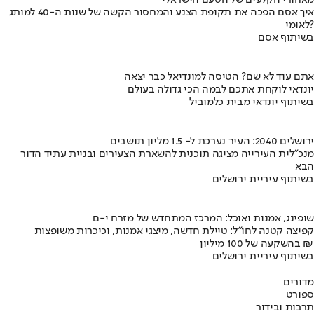
איך אסם הפכה את תקופת הצנע והמחסור הקשה של שנות ה-40 למותג
לאומי?
בשיתוף אסם
אתם עוד לא שם? הטיסה למונדיאל כבר יצאה
יונדאי לוקחת אתכם לבמה הכי גדולה בעולם
בשיתוף יונדאי מבית כלמוביל
ירושלים 2040: העיר נערכת ל- 1.5 מליון תושבים
מנכ"לית העירייה מציגה תוכנית להשארת הצעירים ובניית עתיד הדור
הבא
בשיתוף עיריית ירושלים
שופינג, אמנות ואוכל: המרכז המתחדש של מזרח י-ם
קפיצה קטנה לחו"ל: טיילת חדשה, מיצגי אמנות, וכיכרות משופצות
בהשקעה של 100 מיליון ₪
בשיתוף עיריית ירושלים
מדורים
ספורט
תרבות ובידור