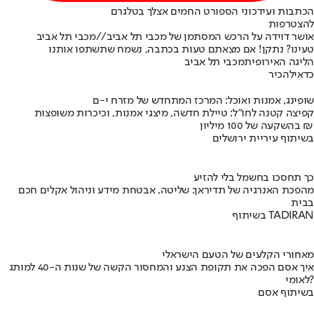
הכתבות ועידכוני הספורט החמים אצלך בטלגרם
להצטרפות
אושר דוידה על הרכש המסתמן של מכבי תל אביב//מכבי תל אביב
טעינו? נתקן! אם מצאתם טעות בכתבה, נשמח שתשתפו אותנו
הליגה האירופית
מכבי תל אביב
כדאי
להכיר
שופינג, אמנות ואוכל: המרכז המתחדש של מזרח י-ם
קפיצה קטנה לחו"ל: טיילת חדשה, מיצגי אמנות, וכיכרות משופצות
בהשקעה של 100 מיליון ₪
בשיתוף עיריית ירושלים
כך תחסכו בחשמל בלי להזיע
מהפכת האנרגיה של תדיראן: שליטה, אבטחת מידע וניהול אקלים חכם
בבית
בשיתוף TADIRAN
מאחורי הקלעים של הטעם הישראלי
איך אסם הפכה את תקופת הצנע והמחסור הקשה של שנות ה-40 למותג
לאומי?
בשיתוף אסם