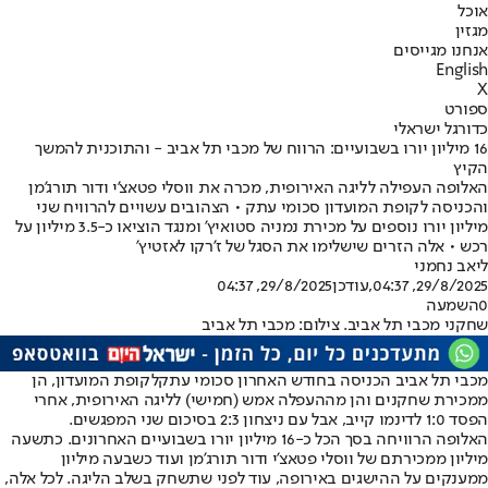
אוכל
מגזין
אנחנו מגייסים
English
X
ספורט
כדורגל ישראלי
16 מיליון יורו בשבועיים: הרווח של מכבי תל אביב - והתוכנית להמשך
הקיץ
האלופה העפילה לליגה האירופית, מכרה את ווסלי פטאצ'י ודור תורג'מן
והכניסה לקופת המועדון סכומי עתק • הצהובים עשויים להרוויח שני
מיליון יורו נוספים על מכירת נמניה סטואיץ' ומנגד הוציאו כ-3.5 מיליון על
רכש • אלה הזרים שישלימו את הסגל של ז'רקו לאזטיץ'
ליאב נחמני
29/8/2025, 04:37
,עודכן
29/8/2025, 04:37
0
השמעה
שחקני מכבי תל אביב. צילום: מכבי תל אביב
מכבי תל אביב הכניסה בחודש האחרון סכומי עתק
לקופת המועדון, הן
ממכירת שחקנים והן מההעפלה אמש (חמישי) ל
ליגה האירופית
, אחרי
הפסד 1:0 לדינמו קייב, אבל עם ניצחון 2:3 בסיכום שני המפגשים.
האלופה הרוויחה בסך הכל כ-16 מיליון יורו בשבועיים האחרונים. כתשעה
מיליון ממכירתם של ווסלי פטאצ'י ודור תורג'מן ועוד כשבעה מיליון
ממענקים על ההישגים באירופה, עוד לפני שתשחק בשלב הליגה. לכל אלה,