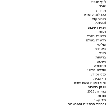
לייף סטייל
אוכל
תיירות
טכנולוגיה ומדע
הורוסקופ
ForReal
מגזין השבוע
דעות
חדשות בארץ
חדשות בעולם
פוליטי
ביטחוני
חינוך
בריאות
משפט
תחבורה
פוליטי-מדיני
כללי ומידע
דף הבית
זמני כניסת וצאת שבת
מגזין השבוע
בחירות 2026
אודות
צור קשר
נבחרת הכתבים והפרשנים