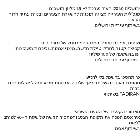
ירושלים 2040: העיר נערכת ל- 1.5 מליון תושבים
מנכ"לית העירייה מציגה תוכנית להשארת הצעירים ובניית עתיד הדור
הבא
בשיתוף עיריית ירושלים
שופינג, אמנות ואוכל: המרכז המתחדש של מזרח י-ם
קפיצה קטנה לחו"ל: טיילת חדשה, מיצגי אמנות, וכיכרות משופצות
בהשקעה של 100 מיליון ₪
בשיתוף עיריית ירושלים
כך תחסכו בחשמל בלי להזיע
מהפכת האנרגיה של תדיראן: שליטה, אבטחת מידע וניהול אקלים חכם
בבית
בשיתוף TADIRAN
מאחורי הקלעים של הטעם הישראלי
איך אסם הפכה את תקופת הצנע והמחסור הקשה של שנות ה-40 למותג
לאומי?
בשיתוף אסם