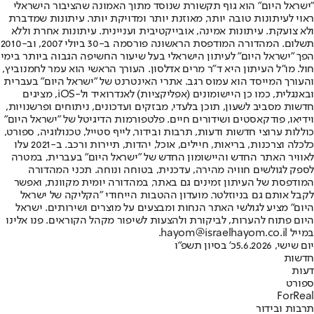
"ישראל היום" הוא גוף תקשורת שנוסד מתוך האמונה שהציבור הישראלי
ראוי לעיתונות טובה יותר, מאוזנת יותר ומדויקת יותר. עיתונות שמדברת
ולא צועקת. עיתונות אמינה, אובייקטיבית ועניינית. עיתונות אחרת וללא
תשלום. המהדורה המודפסת הראשונה פורסמה ב-30 ביולי 2007, וב-2010
הפך "ישראל היום" לעיתון הישראלי בעל שיעור החשיפה הגבוה ביותר בימי
חול. מו"ל העיתון היא ד"ר מרים אדלסון. העורך הראשי הוא עמר לחמנוביץ,
והעורך המייסד הוא עמוס רגב. אתרי האינטרנט של "ישראל היום" בעברית
ובאנגלית, כמו כן היישומונים (אפליקציות) לאנדרואיד ול-iOS, מציגים
חדשות מסביב לשעון, תוכן בלעדי, מבזקים ועדכונים, ניתוחים ופרשנויות,
וידיאו, פודקאסטים ושידורים חיים. פלטפורמות הדיגיטל של "ישראל היום"
כוללות ערוצי חדשות ודעות, תרבות ובידור, לייף סטייל, טכנולוגיה, ספורט,
כלכלה וצרכנות, בריאות, חיילים, אוכל, יהדות, תיירות ורכב. ב-2021 עלו
לאוויר האתר החדש והיישומון החדש של "ישראל היום" בעברית, במטרה
לספק לגולשים חוויה מהירה, עדכנית, בטוחה ונוחה. תכני המהדורה
המודפסת של העיתון זמינים גם באתר, במהדורה יומית מקוונת, ואפשר
לקבל אותם גם בניוזלטר. מועדון ההטבות הייחודי "הקליקה של ישראל
היום" מציע לגולשי האתר הנחות ומבצעים על מוצרים ושירותים. ישראל
היום פתוח להערות, לביקורת ולהצעות לשיפור מקהל הקוראים. פנו אלינו
במייל hayom@israelhayom.co.il.
יום שישי, 5.6.2026
כ' בסיון תשפ"ו
חדשות
דעות
ספורט
ForReal
תרבות ובידור