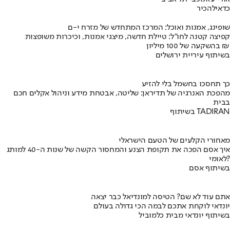
כדאי
להכיר
שופינג, אמנות ואוכל: המרכז המתחדש של מזרח י-ם
קפיצה קטנה לחו"ל: טיילת חדשה, מיצגי אמנות, וכיכרות משופצות
בהשקעה של 100 מיליון ₪
בשיתוף עיריית ירושלים
כך תחסכו בחשמל בלי להזיע
מהפכת האנרגיה של תדיראן: שליטה, אבטחת מידע וניהול אקלים חכם
בבית
בשיתוף TADIRAN
מאחורי הקלעים של הטעם הישראלי
איך אסם הפכה את תקופת הצנע והמחסור הקשה של שנות ה-40 למותג
לאומי?
בשיתוף אסם
אתם עוד לא שם? הטיסה למונדיאל כבר יצאה
יונדאי לוקחת אתכם לבמה הכי גדולה בעולם
בשיתוף יונדאי מבית כלמוביל