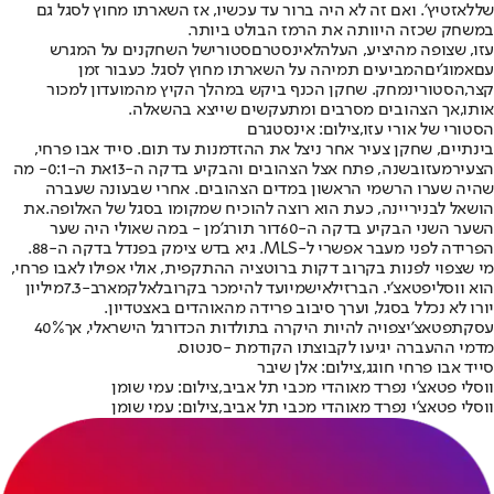
של
לאזטיץ
'. ואם זה לא היה ברור עד עכשיו, אז השארתו מחוץ לסגל גם
במשחק שכזה היוותה את הרמז הבולט ביותר.
עזו
, שצופה מהיציע, העלה
לאינסטרם
סטורי
של השחקנים על המגרש
עם
אמוג'ים
המביעים תמיהה על השארתו מחוץ לסגל. כעבור זמן
קצר,
הסטורי
נמחק. שחקן הכנף ביקש במהלך הקיץ מהמועדון למכור
אותו,
אך הצהובים מסרבים ומתעקשים שייצא בהשאלה.
הסטורי של אורי עזו,צילום: אינסטגרם
בינתיים, שחקן צעיר אחר ניצל את ההזדמנות עד תום. סייד אבו פרחי,
הצעיר
מעזו
בשנה, פתח אצל הצהובים והבקיע בדקה ה-
13
את ה-
1
:
0
- מה
שהיה שערו הרשמי הראשון במדים הצהובים. אחרי שבעונה שעברה
הושאל לבני
ריינה
, כעת הוא רוצה להוכיח שמקומו בסגל של האלופה.
את
השער השני הבקיע בדקה ה-
60
דור תורג'מן - במה שאולי היה שער
הפרידה לפני מעבר אפשרי ל-
MLS
. גיא בדש צימק בפנדל בדקה ה-
88
.
מי שצפוי לפנות בקרוב דקות ברוטציה ההתקפית, אולי אפילו לאבו פרחי,
הוא ווסלי
פטאצ'י
. הברזילאי
שמיועד להימכר בקרוב
לאלקמאר
ב-
3
.
7
מיליון
יורו לא נכלל בסגל, וערך סיבוב פרידה מהאוהדים באצטדיון.
עסקת
פטאצ'י
צפויה להיות היקרה בתולדות הכדורגל הישראלי, אך
%
40
מדמי ההעברה יגיעו לקבוצתו הקודמת -
סנטוס
.
סייד אבו פרחי חוגג,צילום: אלן שיבר
ווסלי פטאצ'י נפרד מאוהדי מכבי תל אביב,צילום: עמי שומן
ווסלי פטאצ'י נפרד מאוהדי מכבי תל אביב,צילום: עמי שומן