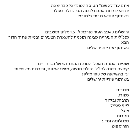
אתם עוד לא שם? הטיסה למונדיאל כבר יצאה
יונדאי לוקחת אתכם לבמה הכי גדולה בעולם
בשיתוף יונדאי מבית כלמוביל
ירושלים 2040: העיר נערכת ל- 1.5 מליון תושבים
מנכ"לית העירייה מציגה תוכנית להשארת הצעירים ובניית עתיד הדור
הבא
בשיתוף עיריית ירושלים
שופינג, אמנות ואוכל: המרכז המתחדש של מזרח י-ם
קפיצה קטנה לחו"ל: טיילת חדשה, מיצגי אמנות, וכיכרות משופצות
בהשקעה של 100 מיליון ₪
בשיתוף עיריית ירושלים
מדורים
ספורט
תרבות ובידור
לייף סטייל
אוכל
תיירות
טכנולוגיה ומדע
הורוסקופ