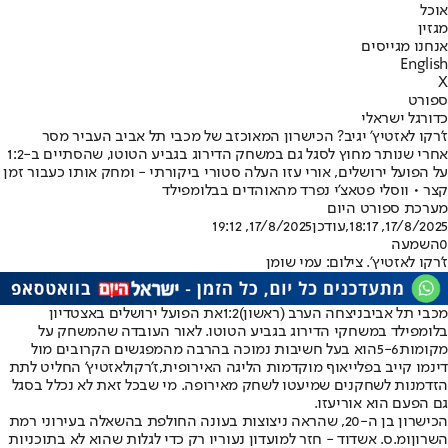
אוכל
מגזין
אנחנו מגייסים
English
X
ספורט
כדורגל ישראלי
ז'רקו לאזטיץ' יגיב? הכישרון המאוכזב של מכבי תל אביב העביר מסר
אחרי שנותר מחוץ לסגל גם במשחק הדירוג בגביע הטוטו, שהסתיים ב-1:2
על הפועל ירושלים, אורי עזו העלה סטורי ביקורתי - ומחק אותו כעבור זמן
קצר • ווסלי פטאצ'י נפרד מהאוהדים בבלומפילד
מערכת ספורט היום
17/8/2025, 18:17
,עודכן
17/8/2025, 19:12
0
השמעה
ז'רקו לאזטיץ'. צילום: עמי שומן
מכבי תל אביב
ניצחה הערב (ראשון)
1:2
את הפועל ירושלים באצטדיון
בלומפילד במשחקי הדירוג בגביע הטוטו. לאור העובדה שהמשחק על
מקומות
5-6
הוא בעל חשיבות נמוכה בהרבה מהמפגשים הקרובים מול
דינמו קייב בפלייאוף מוקדמות הליגה האירופית,
ז'רקו
לאזטיץ
' החליט לתת
הזדמנות לשחקנים שמיעטו לשחק מאירופה. מי שבכל זאת לא נכלל בסגל
גם הפעם הוא אורי
עזו
.
הכישרון בן ה-
20
, שהראה ניצוצות בעונה החולפת בהשאלה בעירוני רמת
השרון
ומ.ס
. אשדוד - חזר למועדון נעוריו רק כדי לגלות שהוא לא בתוכניות