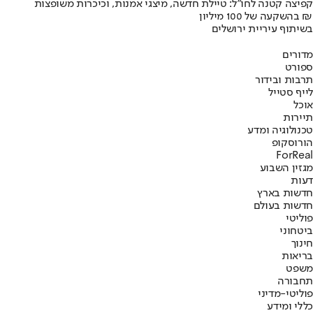
קפיצה קטנה לחו"ל: טיילת חדשה, מיצגי אמנות, וכיכרות משופצות
בהשקעה של 100 מיליון ₪
בשיתוף עיריית ירושלים
מדורים
ספורט
תרבות ובידור
לייף סטייל
אוכל
תיירות
טכנולוגיה ומדע
הורוסקופ
ForReal
מגזין השבוע
דעות
חדשות בארץ
חדשות בעולם
פוליטי
ביטחוני
חינוך
בריאות
משפט
תחבורה
פוליטי-מדיני
כללי ומידע