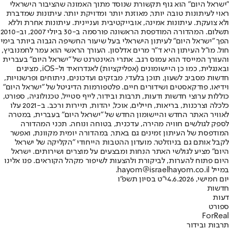
"ישראל היום" הוא גוף תקשורת שנוסד מתוך האמונה שהציבור הישראלי
ראוי לעיתונות טובה יותר, מאוזנת יותר ומדויקת יותר. עיתונות שמדברת
ולא צועקת. עיתונות אמינה, אובייקטיבית ועניינית. עיתונות אחרת וללא
תשלום. המהדורה המודפסת הראשונה פורסמה ב-30 ביולי 2007, וב-2010
הפך "ישראל היום" לעיתון הישראלי בעל שיעור החשיפה הגבוה ביותר בימי
חול. מו"ל העיתון היא ד"ר מרים אדלסון. העורך הראשי הוא עמר לחמנוביץ,
והעורך המייסד הוא עמוס רגב. אתרי האינטרנט של "ישראל היום" בעברית
ובאנגלית, כמו כן היישומונים (אפליקציות) לאנדרואיד ול-iOS, מציגים
חדשות מסביב לשעון, תוכן בלעדי, מבזקים ועדכונים, ניתוחים ופרשנויות,
וידיאו, פודקאסטים ושידורים חיים. פלטפורמות הדיגיטל של "ישראל היום"
כוללות ערוצי חדשות ודעות, תרבות ובידור, לייף סטייל, טכנולוגיה, ספורט,
כלכלה וצרכנות, בריאות, חיילים, אוכל, יהדות, תיירות ורכב. ב-2021 עלו
לאוויר האתר החדש והיישומון החדש של "ישראל היום" בעברית, במטרה
לספק לגולשים חוויה מהירה, עדכנית, בטוחה ונוחה. תכני המהדורה
המודפסת של העיתון זמינים גם באתר, במהדורה יומית מקוונת, ואפשר
לקבל אותם גם בניוזלטר. מועדון ההטבות הייחודי "הקליקה של ישראל
היום" מציע לגולשי האתר הנחות ומבצעים על מוצרים ושירותים. ישראל
היום פתוח להערות, לביקורת ולהצעות לשיפור מקהל הקוראים. פנו אלינו
במייל hayom@israelhayom.co.il.
יום חמישי, 4.6.2026
י"ט בסיון תשפ"ו
חדשות
דעות
ספורט
ForReal
תרבות ובידור