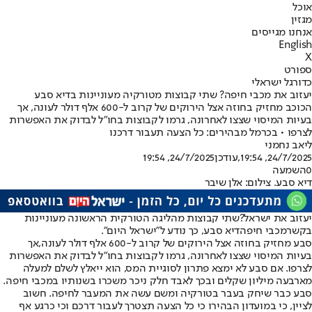
אוכל
מגזין
אנחנו מגייסים
English
X
ספורט
כדורגל ישראלי
יעזוב את מכבי חיפה? שתי קבוצות מטורקיה מעוניינות בדיא סבע
הכוכב מחזיק בחוזה אצל הירוקים של קרוב ל-600 אלף דולר לעונה, אך
בעיות המיסוי שצצו לאחרונה, גרמו לקבוצות בחו"ל לבדוק את האפשרות
לצרפו • בכרמל מבהירים: כל הצעה תעבור דרכנו
ליאב נחמני
24/7/2025, 19:54
,עודכן
24/7/2025, 19:54
0
השמעה
דיא סבע. צילום: אלן שיבר
יעזוב את ישראל?
שתי קבוצות מהליגה הטורקית הראשונה מעוניינות
בקשר
מכבי חיפה
דיא סבע, כך נודע ל"ישראל היום".
סבע מחזיק בחוזה אצל הירוקים של קרוב ל-600 אלף דולר לעונה,
אך
בעיות המיסוי שצצו לאחרונה
, גרמו לקבוצות בחו"ל לבדוק את האפשרות
לצרפו. אם סבע לא ימצא פתרון לסוגיית המס, הוא ייאלץ לשלם למעלה
מארבעה מיליון שקלים ובכך לאבד חלק ניכר משכרו בשנותיו במכבי חיפה.
סבע כבר שיחק בעבר בטורקיה ומשם עשה את המעבר לחיפה. חשוב
לציין, כי במועדון הבהירו כי כל הצעה תצטרך לעבור דרכם וכי כרגע אף