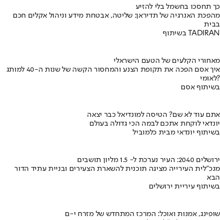
כך תחסכו בחשמל בלי להזיע
מהפכת האנרגיה של תדיראן: שליטה, אבטחת מידע וניהול אקלים חכם
בבית
בשיתוף TADIRAN
מאחורי הקלעים של הטעם הישראלי
איך אסם הפכה את תקופת הצנע והמחסור הקשה של שנות ה-40 למותג
לאומי?
בשיתוף אסם
אתם עוד לא שם? הטיסה למונדיאל כבר יצאה
יונדאי לוקחת אתכם לבמה הכי גדולה בעולם
בשיתוף יונדאי מבית כלמוביל
ירושלים 2040: העיר נערכת ל- 1.5 מליון תושבים
מנכ"לית העירייה מציגה תוכנית להשארת הצעירים ובניית עתיד הדור
הבא
בשיתוף עיריית ירושלים
שופינג, אמנות ואוכל: המרכז המתחדש של מזרח י-ם