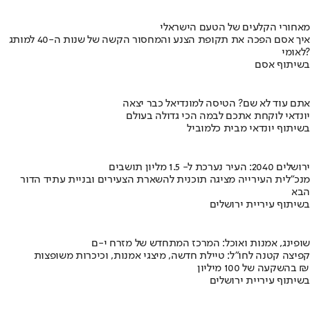
מאחורי הקלעים של הטעם הישראלי
איך אסם הפכה את תקופת הצנע והמחסור הקשה של שנות ה-40 למותג
לאומי?
בשיתוף אסם
אתם עוד לא שם? הטיסה למונדיאל כבר יצאה
יונדאי לוקחת אתכם לבמה הכי גדולה בעולם
בשיתוף יונדאי מבית כלמוביל
ירושלים 2040: העיר נערכת ל- 1.5 מליון תושבים
מנכ"לית העירייה מציגה תוכנית להשארת הצעירים ובניית עתיד הדור
הבא
בשיתוף עיריית ירושלים
שופינג, אמנות ואוכל: המרכז המתחדש של מזרח י-ם
קפיצה קטנה לחו"ל: טיילת חדשה, מיצגי אמנות, וכיכרות משופצות
בהשקעה של 100 מיליון ₪
בשיתוף עיריית ירושלים