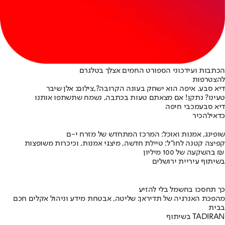
הכתבות ועידכוני הספורט החמים אצלך בטלגרם
להצטרפות
דיא סבע. איפה הוא ישחק בעונה הקרובה?,צילום: אלן שיבר
טעינו? נתקן! אם מצאתם טעות בכתבה, נשמח שתשתפו אותנו
דיא סבע
מכבי חיפה
כדאי
להכיר
שופינג, אמנות ואוכל: המרכז המתחדש של מזרח י-ם
קפיצה קטנה לחו"ל: טיילת חדשה, מיצגי אמנות, וכיכרות משופצות
בהשקעה של 100 מיליון ₪
בשיתוף עיריית ירושלים
כך תחסכו בחשמל בלי להזיע
מהפכת האנרגיה של תדיראן: שליטה, אבטחת מידע וניהול אקלים חכם
בבית
בשיתוף TADIRAN