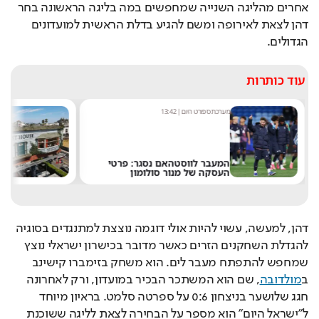
אחרים מהליגה השנייה שמחפשים במה בליגה הראשונה בחר 
דהן לצאת לאירופה ומשם להגיע בדלת הראשית למועדונים 
הגדולים.
עוד כותרות
מערכת היום
|
16:02
"אני תקוע": אדם עבר לגור בתוך
שלט חוצות - ולא תאמינו למה
דהן, למעשה, עשוי להיות אולי דוגמה נוצצת למתנגדים בסוגיה 
להגדלת השחקנים הזרים כאשר מדובר בכישרון ישראלי נוצץ 
שמחפש להתפתח מעבר לים. הוא משחק בזימברו קישינב 
ב
מולדובה
, שם הוא המשתכר הבכיר במועדון, ורק לאחרונה 
חגג שלושער בניצחון 0:6 על ספרטה סלמט. בראיון מיוחד 
ל"ישראל היום" הוא מספר על הבחירה לצאת לליגה ששוכנת 