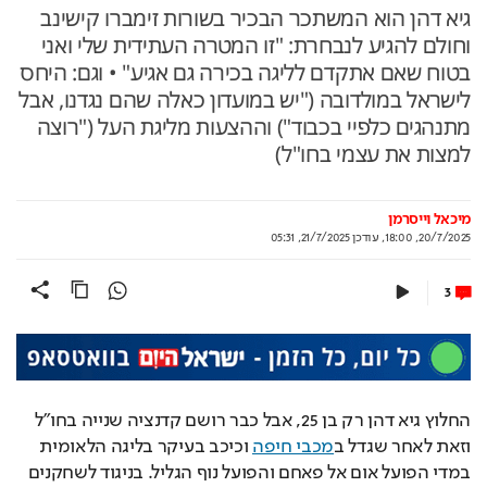
גיא דהן הוא המשתכר הבכיר בשורות זימברו קישינב
וחולם להגיע לנבחרת: "זו המטרה העתידית שלי ואני
בטוח שאם אתקדם לליגה בכירה גם אגיע" • וגם: היחס
לישראל במולדובה ("יש במועדון כאלה שהם נגדנו, אבל
מתנהגים כלפיי בכבוד") וההצעות מליגת העל ("רוצה
למצות את עצמי בחו"ל)
מיכאל וייסרמן
20/7/2025, 18:00
,
עודכן
21/7/2025, 05:31
3
החלוץ גיא דהן רק בן 25, אבל כבר רושם קדנציה שנייה בחו"ל 
וזאת לאחר שגדל ב
מכבי חיפה
 וכיכב בעיקר בליגה הלאומית 
במדי הפועל אום אל פאחם והפועל נוף הגליל. בניגוד לשחקנים 