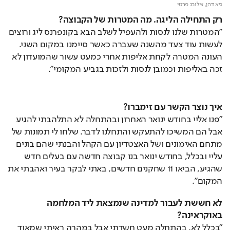
גיא דהן,
צילום: פרטי
רק התחילה הליגה. מה המטרות של הקבוצה?
"המטרות שלנו לנסות ולהעפיל לשלב הבא בקונפרנס ליג ורוצים 
לעשות עוד צעד מהשנה שעברה כאשר סיימנו במקום השני. 
העונה המטרה לקחת אליפות אחרי כמעט עשור שהמועדון לא 
זכה באליפות וכמובן לנסות ולזכות בגביע המקומי".
איך נוצר הקשר עם זימברו?
"פנו אליי בחודש ינואר האחרון ובהתחלה לא התלהבתי להגיע 
אבל הם המשיכו להתעקש והתחלנו לדבר. שלחו לי תמונות של 
מתחם האימונים ושל האצטדיון עם הקהל והבנתי שהם בונים 
עליי ובכלל, בחודש ינואר בנו קבוצה חדשה עם בעלים חדש 
שהגיע, הביאו 11 שחקנים חדשים, באתי לבקר בעיר ואהבתי את 
המקום".
לא חששת לעבור למדינה שנמצאת ליד המלחמה 
באוקראינה?
"בכלל לא. בהתחלה מעט חשדתי אבל במהרה ראיתי שמאוד 