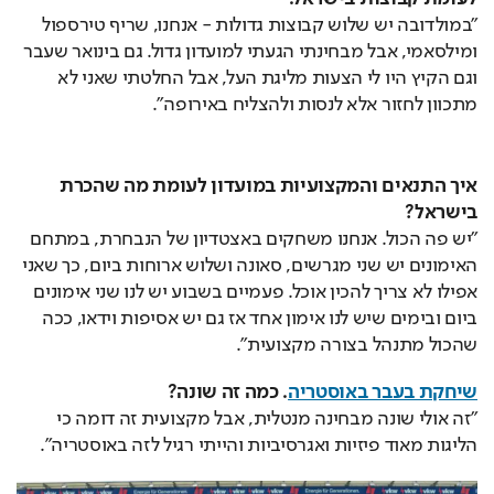
"במולדובה יש שלוש קבוצות גדולות - אנחנו, שריף טירספול 
ומילסאמי, אבל מבחינתי הגעתי למועדון גדול. גם בינואר שעבר 
וגם הקיץ היו לי הצעות מליגת העל, אבל החלטתי שאני לא 
מתכוון לחזור אלא לנסות ולהצליח באירופה".
איך התנאים והמקצועיות במועדון לעומת מה שהכרת 
בישראל?
"יש פה הכול. אנחנו משחקים באצטדיון של הנבחרת, במתחם 
האימונים יש שני מגרשים, סאונה ושלוש ארוחות ביום, כך שאני 
אפילו לא צריך להכין אוכל. פעמיים בשבוע יש לנו שני אימונים 
ביום ובימים שיש לנו אימון אחד אז גם יש אסיפות וידאו, ככה 
שהכול מתנהל בצורה מקצועית".
שיחקת בעבר באוסטריה
. כמה זה שונה?
"זה אולי שונה מבחינה מנטלית, אבל מקצועית זה דומה כי 
הליגות מאוד פיזיות ואגרסיביות והייתי רגיל לזה באוסטריה".