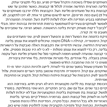
השחקנים שגדלו בשכונה והקהל שעדיין מגיע, גם בלי תקציבי עתק.
הליגה הארצית החדשה אמורה לכלול 18 קבוצות, כאשר מתוכן עד שש
קבוצות בת של מועדונים מליגת העל. הקבוצות הללו יורכבו משחקנים עד
גיל 23 (ועם כמה חריגים), יורשו לרשום שחקן זר אחד, לא יזכו לתקצוב, לא
ישתתפו בגביע המדינה ולא יוכלו לעלות לליגת העל. המטרה המוצהרת:
לאפשר לשחקנים צעירים להשתפשף ברמות תחרותיות גבוהות יותר, מבלי
״לבזבז״ דקות משחק יקרות בליגה הראשונה. נשמע הגיוני. עד שמבינים על
חשבון מי זה קורה.
ניקח כדוגמה את הפועל רמת גן והפועל ראשון לציון. שני מועדונים עם
קהל, היסטוריה, קהילה ו-DNA מקומי, שיכולים למצוא את עצמן בליגה
הארצית החדשה. עכשיו תדמיינו את הקבוצות האלה נאבקות על הישארות
בליגה, רק כדי למצוא את עצמן נופלות - לא כי לא היו טובות מספיק, אלא
כי קבוצה שנועדה לשמש חממה לשחקני סגל של מועדון מליגת העל עקפה
אותן בטבלה. בלי אוהדים, בלי מטרות אמיתיות, בלי אחריות ציבורית.
פשוט כי זה מה שהמבנה החדש מאפשר.
כל מועדון שעמל במשך שנים כדי לשרוד, לייצג ולהיות הרבה יותר מ-11
שחקנים, עם קהל, היסטוריה ותרבות שנטען בתוך הערים והשכונות, עלול
להפוך לשק החבטות של קבוצות פיתוח נטולות קהל, תקציב או מחויבות
אמיתית.
הכנסת קבוצות בת לליגה מקצוענית היא לא רעיון חדש. באירופה הוא
קיים כבר שנים. אבל גם שם, ברוב המקרים, הוא שנוי במחלוקת. בספרד
למשל, קבוצות בת משחקות בליגות המקצועניות אבל לא יכולות לעלות
ליגה או לשחק מול קבוצת האם. בגרמניה המודל קיים בעיקר בליגות
האזוריות ולא בכל הרמות. ובכל מקרה, המדינות הללו נהנות ממערך
תשתיות, נוכחות קהל ותמיכה תקציבית שונה לחלוטין ממה שיש כאן.