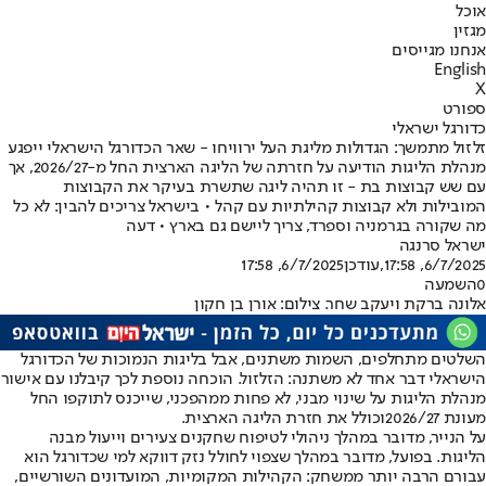
אוכל
מגזין
אנחנו מגייסים
English
X
ספורט
כדורגל ישראלי
זלזול מתמשך: הגדולות מליגת העל ירוויחו - שאר הכדורגל הישראלי ייפגע
מנהלת הליגות הודיעה על חזרתה של הליגה הארצית החל מ-2026/27, אך
עם שש קבוצות בת - זו תהיה ליגה שתשרת בעיקר את הקבוצות
המובילות ולא קבוצות קהילתיות עם קהל • בישראל צריכים להבין: לא כל
מה שקורה בגרמניה וספרד, צריך ליישם גם בארץ • דעה
ישראל סרנגה
6/7/2025, 17:58
,עודכן
6/7/2025, 17:58
0
השמעה
אלונה ברקת ויעקב שחר. צילום: אורן בן חקון
השלטים מתחלפים, השמות משתנים, אבל בליגות הנמוכות של הכדורגל
הישראלי דבר אחד לא משתנה: הזלזול. הוכחה נוספת לכך קיבלנו עם אישור
מנהלת הליגות על שינוי מבני, לא פחות ממהפכני, שייכנס לתוקפו החל
מעונת 2026/27
וכולל את חזרת הליגה הארצית.
על הנייר, מדובר במהלך ניהולי לטיפוח שחקנים צעירים וייעול מבנה
הליגות. בפועל, מדובר במהלך שצפוי לחולל נזק דווקא למי שכדורגל הוא
עבורם הרבה יותר ממשחק: הקהילות המקומיות, המועדונים השורשיים,