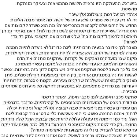
בישראל, ההעתקה הזו נראית תלושה מהמציאות ובעיקר מנותקת
מהשטח.
אוהדי הפועל רמת גן,צילום: אלן שיבר
זה לא רק עניין של ספורט, אלא עניין של גישה. מה אומר מבנה הליגות
החדש על היחס שלנו לקבוצות מהפריפריה? מה הוא משדר לקבוצות עם
היסטוריה, ששייכות לערים קטנות או לשכונות גדולות? האם בעתיד גם הן
תיאלצנה להפוך ל״קבוצות בת״ של מועדונים עם תקציבי עתק רק כדי
לשרוד?
מעבר לכך, מדובר בבעיה תרבותית: ליגת כדורגל לא נועדה להיות חממה
סגורה לפיתוח שחקנים. היא אמורה להיות תחרותית, רגשית וקהילתית.
מקום שבו מועדונים נאבקים על נקודות, שחקנים נותנים את הדם
והאוהדים חולמים. לא עוד שלוחה טכנית של מועדון עשיר מהמרכז.
אם כל כך חשוב לטפח שחקנים צעירים ויש מקום לדון בזה ברצינות, אפשר
לעשות את זה במנגנונים אחרים, בין היתר באמצעות הגדלת סגלים, מתן
מענקים לקבוצות שמשלבות שחקנים צעירים, הקמת מסגרות תחרותיות
ייעודיות עם מדדים מותאמים. לא באמצעות דחיקה של מועדונים אמיתיים
מהזירה.
שחקני מכבי חיפה,צילום: מכבי חיפה, האתר הרשמי
מנקודת המבט של המועדונים המבוססים על קהילתיות, מדובר ברגרסיה.
הם עומדים עכשיו בפני מציאות שבה קבוצה נטולת קהל ומסורת יכולה
לדחוק אותם החוצה, פשוט כי היא משמשת כלי טקטי עבור קבוצת ליגת
העל. עיר כמו דימונה או עפולה עלולה לראות את קבוצת הדגל שלה נדחקת
החוצה, רק כדי לפנות מקום לבני
מכבי חיפה
עד גיל 23. כמה שנים עוד ייקח
עד שלא נוכל להבדיל בין ליגה מקצוענית לאקדמיה סגורה?
ואולי זו השאלה שכולנו צריכים לשאול: האם אנחנו רוצים ליגה שנראית טוב