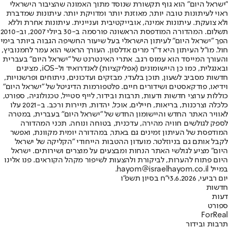
"ישראל היום" הוא גוף תקשורת שנוסד מתוך האמונה שהציבור הישראלי
ראוי לעיתונות טובה יותר, מאוזנת יותר ומדויקת יותר. עיתונות שמדברת
ולא צועקת. עיתונות אמינה, אובייקטיבית ועניינית. עיתונות אחרת וללא
תשלום. המהדורה המודפסת הראשונה פורסמה ב-30 ביולי 2007, וב-2010
הפך "ישראל היום" לעיתון הישראלי בעל שיעור החשיפה הגבוה ביותר בימי
חול. מו"ל העיתון היא ד"ר מרים אדלסון. העורך הראשי הוא עמר לחמנוביץ,
והעורך המייסד הוא עמוס רגב. אתרי האינטרנט של "ישראל היום" בעברית
ובאנגלית, כמו כן היישומונים (אפליקציות) לאנדרואיד ול-iOS, מציגים
חדשות מסביב לשעון, תוכן בלעדי, מבזקים ועדכונים, ניתוחים ופרשנויות,
וידיאו, פודקאסטים ושידורים חיים. פלטפורמות הדיגיטל של "ישראל היום"
כוללות ערוצי חדשות ודעות, תרבות ובידור, לייף סטייל, טכנולוגיה, ספורט,
כלכלה וצרכנות, בריאות, חיילים, אוכל, יהדות, תיירות ורכב. ב-2021 עלו
לאוויר האתר החדש והיישומון החדש של "ישראל היום" בעברית, במטרה
לספק לגולשים חוויה מהירה, עדכנית, בטוחה ונוחה. תכני המהדורה
המודפסת של העיתון זמינים גם באתר, במהדורה יומית מקוונת, ואפשר
לקבל אותם גם בניוזלטר. מועדון ההטבות הייחודי "הקליקה של ישראל
היום" מציע לגולשי האתר הנחות ומבצעים על מוצרים ושירותים. ישראל
היום פתוח להערות, לביקורת ולהצעות לשיפור מקהל הקוראים. פנו אלינו
במייל hayom@israelhayom.co.il.
יום רביעי, 3.6.2026
י"ח בסיון תשפ"ו
חדשות
דעות
ספורט
ForReal
תרבות ובידור