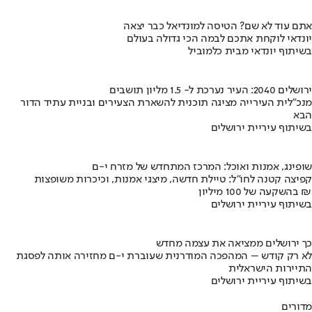
אתם עוד לא שם? הטיסה למונדיאל כבר יצאה
יונדאי לוקחת אתכם לבמה הכי גדולה בעולם
בשיתוף יונדאי מבית כלמוביל
ירושלים 2040: העיר נערכת ל- 1.5 מליון תושבים
מנכ"לית העירייה מציגה תוכנית להשארת הצעירים ובניית עתיד הדור
הבא
בשיתוף עיריית ירושלים
שופינג, אמנות ואוכל: המרכז המתחדש של מזרח י-ם
קפיצה קטנה לחו"ל: טיילת חדשה, מיצגי אמנות, וכיכרות משופצות
בהשקעה של 100 מיליון ₪
בשיתוף עיריית ירושלים
כך ירושלים ממציאה את עצמה מחדש
לא רק קודש – המהפכה המודרנית שעוברת י-ם מחזירה אותה לפסגת
התיירות הישראלית
בשיתוף עיריית ירושלים
מדורים