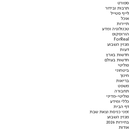
ספורט
תרבות ובידור
לייף סטייל
אוכל
תיירות
טכנולוגיה ומדע
הורוסקופ
ForReal
מגזין השבוע
דעות
חדשות בארץ
חדשות בעולם
פוליטי
ביטחוני
חינוך
בריאות
משפט
תחבורה
פוליטי-מדיני
כללי ומידע
דף הבית
זמני כניסת וצאת שבת
מגזין השבוע
בחירות 2026
אודות