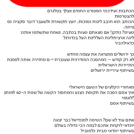
הכתבות ועידכוני הספורט החמים אצלך בטלגרם
להצטרפות
הכותב הוא חובב ליגות נמוכות, יועץ תקשורת ולשעבר דובר סקציה נס
ציונה.
טעינו? נתקן! אם מצאתם טעות בכתבה, נשמח שתשתפו אותנו
ליגה ארצית
ליגת העל
ליגת העל בכדורגל
כדאי
להכיר
כך ירושלים ממציאה את עצמה מחדש
לא רק קודש – המהפכה המודרנית שעוברת י-ם מחזירה אותה לפסגת
התיירות הישראלית
בשיתוף עיריית ירושלים
מאחורי הקלעים של הטעם הישראלי
איך אסם הפכה את תקופת הצנע והמחסור הקשה של שנות ה-40 למותג
לאומי?
בשיתוף אסם
אתם עוד לא שם? הטיסה למונדיאל כבר יצאה
יונדאי לוקחת אתכם לבמה הכי גדולה בעולם
בשיתוף יונדאי מבית כלמוביל