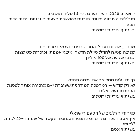
ירושלים 2040: העיר נערכת ל- 1.5 מליון תושבים
מנכ"לית העירייה מציגה תוכנית להשארת הצעירים ובניית עתיד הדור
הבא
בשיתוף עיריית ירושלים
שופינג, אמנות ואוכל: המרכז המתחדש של מזרח י-ם
קפיצה קטנה לחו"ל: טיילת חדשה, מיצגי אמנות, וכיכרות משופצות
בהשקעה של 100 מיליון ₪
בשיתוף עיריית ירושלים
כך ירושלים ממציאה את עצמה מחדש
לא רק קודש – המהפכה המודרנית שעוברת י-ם מחזירה אותה לפסגת
התיירות הישראלית
בשיתוף עיריית ירושלים
מאחורי הקלעים של הטעם הישראלי
איך אסם הפכה את תקופת הצנע והמחסור הקשה של שנות ה-40 למותג
לאומי?
בשיתוף אסם