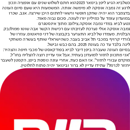
כש
לביא הגיע ליפן בינואר 2023
הוא חתם לשלוש שנים עם אופציה ונכון
לרגע זה גמבה אוסקה לא מימשה אותה. המשמעות היא שעם סיום העונה
בדצמבר הוא יהיה שחקן חופשי ורשאי לחתום היכן שירצה. אגב, שכרו
במועדון עומד על כמיליון יורו לעונה, סכום גבוה מאוד.
נטע לביא במדי גמבה אוסקה,צילום: מתוך אינסטגרם
גמבה אוסקה אולי נערכת לעזיבתו עם רכישת הקשר אבה שוטו ממולנבק
הבלגית. מעמדו של לביא התערער בקבוצה של דני פויאטוס, עוזרו של
ג'ורדי קרויף במכבי תל אביב בעבר, כשהישראלי שותף בעשרה משחקי
ליגה בלבד עד כה בעונת 2025, בהם כבש ובישל.
בסיום העונה שעברה ביפן דיבר לביא בפודקאסט של מכבי חיפה והצהיר:
"אני מתכוון לחזור למועדון בעתיד, אבל אני עדיין רוצה להצליח בחו"ל,
מוקדם עבורי לחזור". אז האם כעת, אחרי עונה נוספת ביפן, הקפטן לשעבר
יחזור לכרמל? עתידו עדיין לא ברור ובינואר יהיה פתוח לחלוטין.