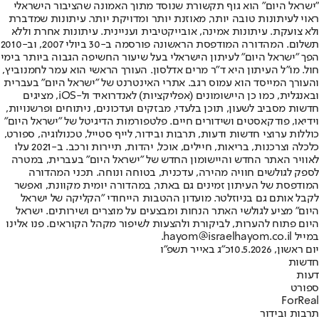
"ישראל היום" הוא גוף תקשורת שנוסד מתוך האמונה שהציבור הישראלי
ראוי לעיתונות טובה יותר, מאוזנת יותר ומדויקת יותר. עיתונות שמדברת
ולא צועקת. עיתונות אמינה, אובייקטיבית ועניינית. עיתונות אחרת וללא
תשלום. המהדורה המודפסת הראשונה פורסמה ב-30 ביולי 2007, וב-2010
הפך "ישראל היום" לעיתון הישראלי בעל שיעור החשיפה הגבוה ביותר בימי
חול. מו"ל העיתון היא ד"ר מרים אדלסון. העורך הראשי הוא עמר לחמנוביץ,
והעורך המייסד הוא עמוס רגב. אתרי האינטרנט של "ישראל היום" בעברית
ובאנגלית, כמו כן היישומונים (אפליקציות) לאנדרואיד ול-iOS, מציגים
חדשות מסביב לשעון, תוכן בלעדי, מבזקים ועדכונים, ניתוחים ופרשנויות,
וידיאו, פודקאסטים ושידורים חיים. פלטפורמות הדיגיטל של "ישראל היום"
כוללות ערוצי חדשות ודעות, תרבות ובידור, לייף סטייל, טכנולוגיה, ספורט,
כלכלה וצרכנות, בריאות, חיילים, אוכל, יהדות, תיירות ורכב. ב-2021 עלו
לאוויר האתר החדש והיישומון החדש של "ישראל היום" בעברית, במטרה
לספק לגולשים חוויה מהירה, עדכנית, בטוחה ונוחה. תכני המהדורה
המודפסת של העיתון זמינים גם באתר, במהדורה יומית מקוונת, ואפשר
לקבל אותם גם בניוזלטר. מועדון ההטבות הייחודי "הקליקה של ישראל
היום" מציע לגולשי האתר הנחות ומבצעים על מוצרים ושירותים. ישראל
היום פתוח להערות, לביקורת ולהצעות לשיפור מקהל הקוראים. פנו אלינו
במייל hayom@israelhayom.co.il.
יום ראשון, 10.5.2026
כ"ג באייר תשפ"ו
חדשות
דעות
ספורט
ForReal
תרבות ובידור