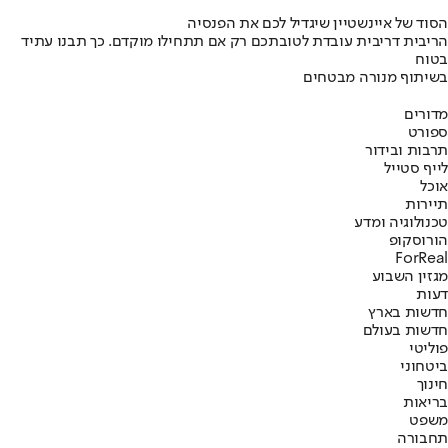
הסוד של איינשטיין שיגדיל לכם את הפנסיה
הריבית דריבית עובדת לטובתכם רק אם תתחילו מוקדם. כך תבנו עתיד
בטוח
בשיתוף מנורה מבטחים
מדורים
ספורט
תרבות ובידור
לייף סטייל
אוכל
תיירות
טכנולוגיה ומדע
הורוסקופ
ForReal
מגזין השבוע
דעות
חדשות בארץ
חדשות בעולם
פוליטי
ביטחוני
חינוך
בריאות
משפט
תחבורה