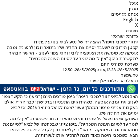
אוכל
מגזין
אנחנו מגייסים
English
X
ספורט
כדורגל ישראלי
יחזור למכבי חיפה? ההצהרה של נטע לביא בנוגע לעתידו
קפטן הירוקים לשעבר יסיים את החוזה שלו בינואר ונכון לרגע זה גמבה
אוסקה לא מימשה את האופציה לגביו והוא צפוי לעזוב • הקשר הבהיר
לתקשורת ביפן: "אין לי מה לומר עד לסיום העונה הנוכחית"
מערכת ספורט היום
28/5/2025, 12:28
,עודכן
28/5/2025, 12:50
0
השמעה
נטע לביא. צילום: אלן שיבר
האם
נטע לביא
יחזור למכבי חיפה? ביפן פורסם היום (רביעי) כי הקשר צפוי
לעזוב את גמבה אוסקה, כש
הירוקים התעניינו ברכישתו כבר הקיץ
, אולם
בעקבות ענייני מיסוי המהלך עשוי לצאת לפועל בינואר 2026, אז לביא
יסיים את החוזה שלו.
השחקן עצמו נשאל על עתידו ונמנע מהצהרה חד משמעית: "אין לי מה
לומר עד לסיום העונה הנוכחית". ביפן ציינו שבכוונתו של לביא "לסיים את
חוזהו עם גמבה אוסקה בינואר" ורק לאחר מכן לקבל החלטה על הצעד
הבא, כשמכבי חיפה מאוד רוצה להחזיר אותו לשורותיה.