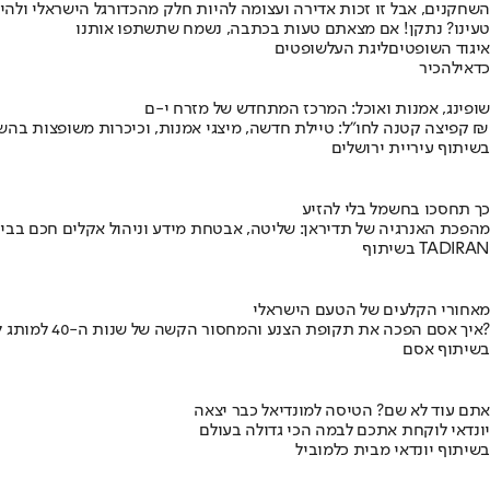
השחקנים, אבל זו זכות אדירה ועצומה להיות חלק מהכדורגל הישראלי ולהיו
טעינו? נתקן! אם מצאתם טעות בכתבה, נשמח שתשתפו אותנו
איגוד השופטים
ליגת העל
שופטים
כדאי
להכיר
שופינג, אמנות ואוכל: המרכז המתחדש של מזרח י-ם
קפיצה קטנה לחו"ל: טיילת חדשה, מיצגי אמנות, וכיכרות משופצות בהשקעה של 100 מיליון ₪
בשיתוף עיריית ירושלים
כך תחסכו בחשמל בלי להזיע
מהפכת האנרגיה של תדיראן: שליטה, אבטחת מידע וניהול אקלים חכם בבי
בשיתוף TADIRAN
מאחורי הקלעים של הטעם הישראלי
איך אסם הפכה את תקופת הצנע והמחסור הקשה של שנות ה-40 למותג לאומי?
בשיתוף אסם
אתם עוד לא שם? הטיסה למונדיאל כבר יצאה
יונדאי לוקחת אתכם לבמה הכי גדולה בעולם
בשיתוף יונדאי מבית כלמוביל