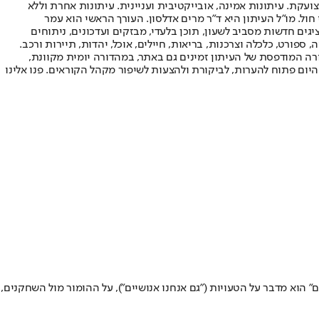
ועקת. עיתונות אמינה, אובייקטיבית ועניינית. עיתונות אחרת וללא
עור החשיפה הגבוה ביותר בימי חול. מו"ל העיתון היא ד"ר מרים אדלסון. העורך הראשי הוא עמר
 והעורך המייסד הוא עמוס רגב. אתרי האינטרנט של "ישראל היום" בעברית ובאנגלית, כמו כן היישומונים (אפליקציות) לאנדרואיד ול-iOS, מציגים חדשות מסביב לשעון, תוכן בלעדי, מבזקים ועדכונים, ניתוחים
, ספורט, כלכלה וצרכנות, בריאות, חיילים, אוכל, יהדות, תיירות ורכב.
דורה המודפסת של העיתון זמינים גם באתר, במהדורה יומית מקוונת,
היום פתוח להערות, לביקורת ולהצעות לשיפור מקהל הקוראים. פנו אלינו
 הוא מדבר על הטעויות ("גם אנחנו אנושיים"), על ההומור מול השחקנים,