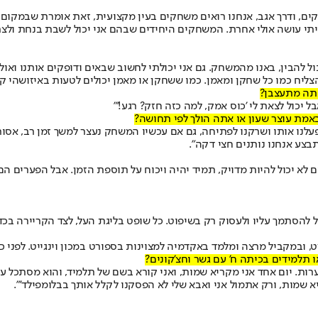
שחקים, ודרך אגב, אנחנו רואים משחקים בעין מקצועית, זאת אומרת שבמקום
יתי עושה אולי אחרת. המשחקים היחידים שבהם אני יכול לשבת בנחת ול
ול להבין, באנו מהמשחק. גם אני יכולתי לחשוב שבאים ודופקים אותנו ואול
ליח כמו כל שחקן ומאמן. כמו ששחקן או מאמן יכולים לטעות באיזושהי קב
אתה מתעצבן?
 יכול לצאת לי 'כוס אמק, למה כזה חזק? רגע!'"
באמת עוצר שעון או אתה הולך לפי תחושה?
לנו אותו ושרקנו לפתיחה, גם אם עכשיו המשחק נעצר למשך זמן רב, אסור לנ
בצע אנחנו נותנים חצי דקה".
א יכול להיות מדויק, תמיד יהיה ויכוח על תוספת הזמן. אבל הפערים הם 
ל להסתמך עליו ולעסוק רק בשיפוט. כל שופט בליגת העל, לצד הקריירה בכדו
 ובמקביל מרצה ומלמד באקדמיה למצוינות בספורט במכון וינגייט. לפני כן 
ו תלמידים בכיתה ח' עם גשר וחצ'קונים?
רות. יום אחד אני מקריא שמות, ואני קורא בשם של תלמיד, והוא מסתכל עלי
יא שמות, ורק אתמול אני ואבא שלי לא הפסקנו לקלל אותך בבלומפילד'".