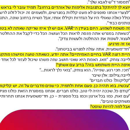
"תמסור ד"ש לאבא שלך".
יוצא לך להיתקל בתגובות אלימות של אוהדים ברחוב? תמיד עובר לי בראש מה קורה ל
"לצערי אנחנו סופגים לא מעט קללות במגרשים, ולפעמים זה יכול לזלוג לר
כולל כאלה שאולי היו על הגדרות וקיללו אותי, אבל השיח ברחוב שונה, התג
נותנים כבוד".
זה משמח לשמוע. היום בעידן ה־VAR, אם יש לך איזו שריקה שאתה לא בטוח לגביה - אתה אומר לעצמך, "טוב, מקסימום הם יתקנו אותי"?
"כשאתה במגרש אתה מנסה לראות הכל ועושה הכל כדי לקבל את ההחלטה הנכ
לעצור, לשנות את ההחלטה ולעשות צדק".
אז זה מרגיע.
"חד־משמעית. אתה עולה למגרש בביטחון".
היית רוצה VAR בחיים האמיתיים? אתה יודע, כשאתה טועה ומישהו מתקשר אליך "רגע, שנייה אחת".
לייבה צוחק. "וואו, האמת היא שאני חושב שזה משהו שיכול לעזור לכל אחד מ
איפה היית משתמש בזה? בריב עם אשתך?
"חכי, חכי רגע, שנייה", הוא צוחק, "בואי נלך לראות..."
לייבה,צילום: אלן שיבר
"קליקות? כולנו חברים"
"עכשיו, בוא תהיה כן. פעם אחת ולתמיד, כי שנים מדברים על זה, יש קליקו
"קודם כל, שככה יהיה לי טוב, כולנו חברים. אנחנו במסגרת הזאת כולנו מג
"עם זאת, כמו בכל ארגון וכמו בכל מסגרת - כן, חד־משמעית אנחנו תחרותיי
משחקים טובים".
אבל למה להיות שופט?