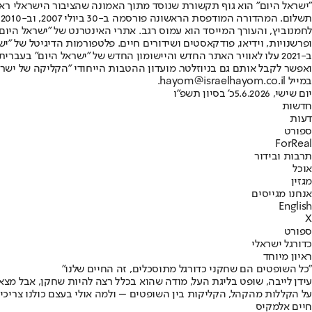
"ישראל היום" הוא גוף תקשורת שנוסד מתוך האמונה שהציבור הישראלי ראוי 
ת
ופרשנויות, וידיאו, פודקאסטים ושידורים חיים. פלטפורמות הדיגיטל של "ישרא
ב-2021 עלו לאוויר האתר החדש והיישומון החדש של "ישראל היום" בע
ואפשר לקבל אותם גם בניוזלטר. מועדון ההטבות הייחודי "הקליקה של ישרא
במייל hayom@israelhayom.co.il.
יום שישי, 5.6.2026
כ' בסיון תשפ"ו
חדשות
דעות
ספורט
ForReal
תרבות ובידור
אוכל
מגזין
אנחנו מגייסים
English
X
ספורט
כדורגל ישראלי
ראיון מיוחד
"כל השופטים הם שחקני כדורגל מתוסכלים, זה החיים שלנו"
עידן לייבה, שופט בליגת העל, מודה שהוא בכלל רצה להיות שחקן, אבל מצא 
על הקללות מהקהל, הקליקות בין השופטים – ולמה אולי בעצם כולנו צריכים VAR גם בחי
חיים אלמקיס