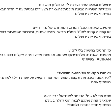
ירושלים 2040: העיר נערכת ל- 1.5 מליון תושבים
מנכ"לית העירייה מציגה תוכנית להשארת הצעירים ובניית עתיד הדור הבא
בשיתוף עיריית ירושלים
שופינג, אמנות ואוכל: המרכז המתחדש של מזרח י-ם
קפיצה קטנה לחו"ל: טיילת חדשה, מיצגי אמנות, וכיכרות משופצות בהשקעה של 100 מיליון ₪
בשיתוף עיריית ירושלים
כך תחסכו בחשמל בלי להזיע
מהפכת האנרגיה של תדיראן: שליטה, אבטחת מידע וניהול אקלים חכם בבי
בשיתוף TADIRAN
מאחורי הקלעים של הטעם הישראלי
איך אסם הפכה את תקופת הצנע והמחסור הקשה של שנות ה-40 למותג לאומי?
בשיתוף אסם
אתם עוד לא שם? הטיסה למונדיאל כבר יצאה
יונדאי לוקחת אתכם לבמה הכי גדולה בעולם
בשיתוף יונדאי מבית כלמוביל