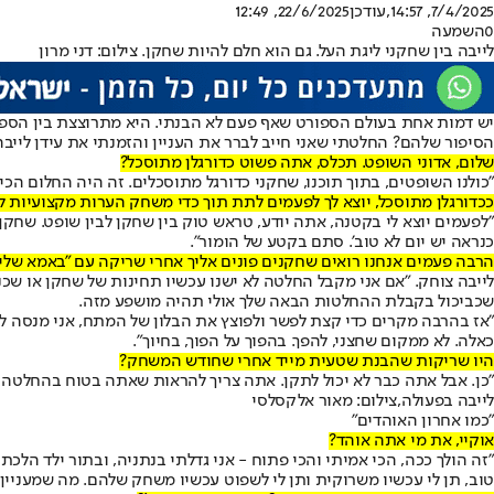
7/4/2025, 14:57
,עודכן
22/6/2025, 12:49
0
השמעה
לייבה בין שחקני ליגת העל. גם הוא חלם להיות שחקן. צילום: דני מרון
יש דמות אחת בעולם הספורט שאף פעם לא הבנתי. היא מתרוצצת בין הספור
הסיפור שלהם? החלטתי שאני חייב לברר את העניין והזמנתי את עידן לייבה
שלום, אדוני השופט. תכלס, אתה פשוט כדורגלן מתוסכל?
"כולנו השופטים, בתוך תוכנו, שחקני כדורגל מתוסכלים. זה היה החלום הכי ג
ככדורגלן מתוסכל, יוצא לך לפעמים לתת תוך כדי משחק הערות מקצועיות לש
"לפעמים יוצא לי בקטנה, אתה יודע, טראש טוק בין שחקן לבין שופט. שחקן י
כנראה יש יום לא טוב'. סתם בקטע של הומור".
הרבה פעמים אנחנו רואים שחקנים פונים אליך אחרי שריקה עם "באמא שלי לא
לייבה צוחק. "אם אני מקבל החלטה לא ישנו עכשיו תחינות של שחקן או שכנ
שכביכול בקבלת ההחלטות הבאה שלך אולי תהיה מושפע מזה.
"אז בהרבה מקרים כדי קצת לפשר ולפוצץ את הבלון של המתח, אני מנסה לפע
כאלה. לא ממקום שחצני, להפך. בהפוך על הפוך, בחיוך".
היו שריקות שהבנת שטעית מייד אחרי שחודש המשחק?
"כן. אבל אתה כבר לא יכול לתקן. אתה צריך להראות שאתה בטוח בהחלטה שק
לייבה בפעולה,צילום: מאור אלקסלסי
"כמו אחרון האוהדים"
אוקיי, את מי אתה אוהד?
"זה הולך ככה, הכי אמיתי והכי פתוח - אני גדלתי בנתניה, ובתור ילד הל
טוב, תן לי עכשיו משרוקית ותן לי לשפוט עכשיו משחק שלהם. מה שמעניין א