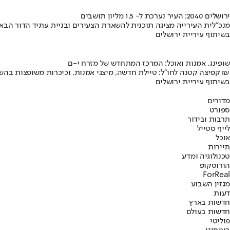
ירושלים 2040: העיר נערכת ל- 1.5 מליון תושבים
מנכ"לית העירייה מציגה תוכנית להשארת הצעירים ובניית עתיד הדור הבא
בשיתוף עיריית ירושלים
שופינג, אמנות ואוכל: המרכז המתחדש של מזרח י-ם
קפיצה קטנה לחו"ל: טיילת חדשה, מיצגי אמנות, וכיכרות משופצות בהשקעה של 100 מיליון ₪
בשיתוף עיריית ירושלים
מדורים
ספורט
תרבות ובידור
לייף סטייל
אוכל
תיירות
טכנולוגיה ומדע
הורוסקופ
ForReal
מגזין השבוע
דעות
חדשות בארץ
חדשות בעולם
פוליטי