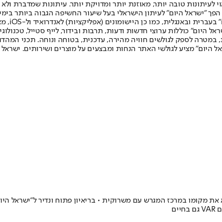
לעיתונות טובה יותר, מאוזנת יותר ומדויקת יותר. עיתונות שמדברת ולא צ
שלום. המהדורה המודפסת הראשונה פורסמה ב-30 ביולי 2007, וב-2010 הפך "ישראל היום" לעיתון הישראלי בעל שי
לחמנוביץ,
ל היום" כוללות ערוצי חדשות ודעות, תרבות ובידור, לייף סטייל, טכנולוגיה
ברית, במטרה לספק לגולשים חוויה מהירה, עדכנית, בטוחה ונוחה. תכני המה
ל היום" מציע לגולשי האתר הנחות ומבצעים על מוצרים ושירותים. ישראל 
את מקומו במרכז המגרש עם משרוקית • בריאיון פתוח ונדיר ל"ישראל היום"
ים