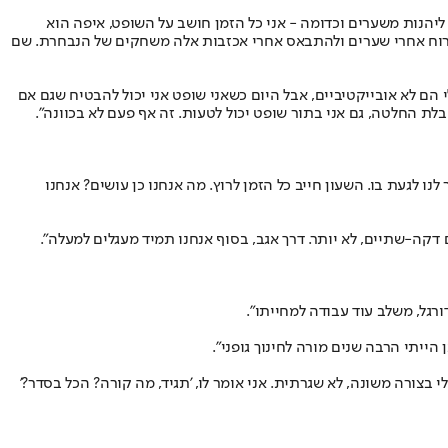
 ליהנות משערים וכדומה - אני כל הזמן חושב על השופט, איפה הוא
צרוח אחרי שערים ולהתבאס אחרי אכזבות אלה משחקים של הנבחרת. שם
י הם לא אובייקטיביים, אבל היום כשאני שופט אני יכול להבטיח שגם אם
לת החלטה, גם אני בתור שופט יכול לטעות. זה אף פעם לא בכוונה".
ו לגעת בו. השעון חייב כל הזמן לרוץ. מה אנחנו כן עושים? אנחנו
דקה-שתיים, לא יותר. דרך אגב, בסוף אנחנו תמיד מעגלים למעלה".
רגל, משלב עוד עבודה למחייתו".
הייתי הרבה שנים מורה לחינוך גופני".
 בצורה משונה, לא שגרתית. אני אומר לו, 'תגיד, מה קורה? הכל בסדר?'