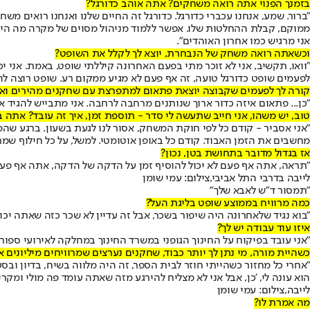
בזמנך הפנוי אתה רואה משחקים? אתה אוהב כדורגל?
"ברור. שמע, אנחנו עכברי כדורגל. כדורגל זה החיים שלנו ואנחנו רואים מ
ממוקם, קבלת ההחלטות שלו. אפשר ללמוד מניהול מסוים של מקרה מה הי
אני מרגיש כמו אחרון האוהדים".
וכשאתה רואה משחק של הנבחרת, יוצא לך לקלל את השופט?
"וואו, תקשיב, אני לא זוכר מתי בפעם האחרונה קיללתי שופט, באמת. אני יכ
לפעמים שופט כדורגל טועה, זה אף פעם לא מגיע ממקום רע. שופט רוצה להצ
קורה לך לפעמים שקבוצה יוצאת פתאום למתפרצת עם שחקנים מהירים ו
"כן... פתאום איזה כדור ארוך שנותנים מרחבה לרחבה. אני מתבייש להגיד אבל
טוב, יש משהו, אני חייב שתעשה לי סדר - תוספת זמן, איך זה עובד? אתה 
"אני אסביר - קודם כל לפי חוקת המשחק, אסור לנו לגעת בשעון. ברגע שהפע
מחשבים את הזמן האבוד. קודם כל באופן אוטומטי. למשל, על כל חילוף שמת
אז בגדול מדובר בתחושת בטן, נכון?
"תראה, אתה אף פעם לא יכול להוסיף זמן על הדקה של הדקה, אתה אף פעם ל
לייבה בדרבי התל אביבי,צילום: עמי שומן
"תמסור ד"ש לאבא שלך"
כמה מרוויח בממוצע שופט בליגת העל?
"בוא נגיד שלאחרונה היה שיפור בשכר, אבל זה עדיין לא שכר כזה שאתה יכו
איזו עוד עבודה יש לך?
"אני עובד בפיקוח על החינוך הגופני במשרד החינוך במחלקה לאירועי ספורט,
כשהיית מורה, מי נתן לך יותר כבוד, שחקנים נערצים שמרוויחים מיליונים א
"אחרי כל מחזור כשהייתי חוזר לבית הספר, זה היה מלווה בשיח, בדיון ובסע
הוא עונה לי, 'כן, אבל אני לא מצליח להירגע מזה שאתה עומד פה מולי ומקר
לייבה,צילום: עמי שומן
מה אמרת לו?