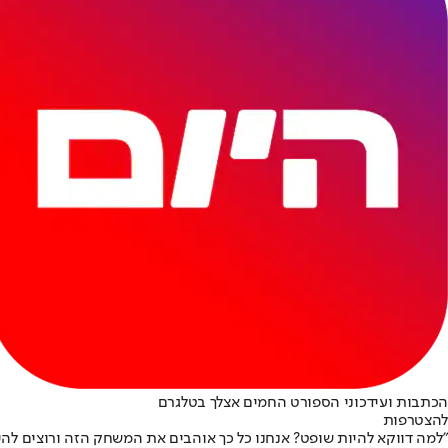
הכתבות ועידכוני הספורט החמים אצלך בטלגרם
להצטרפות
"למה דווקא להיות שופט? אנחנו כל כך אוהבים את המשחק הזה ורוצים להיו