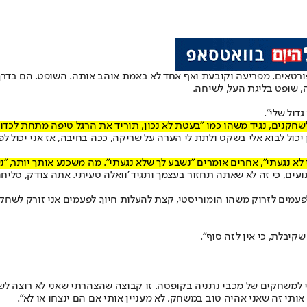
טאים, מפריעה וקובעת ואף אחד לא באמת אוהב אותה. השופט. הם בדרך כל
, שופט בליגת העל, לשיחה.
דול שלי".
חקנים, נגיד משהו כמו "בעטת לא נכון, תוריד את הרגל טיפה מתחת לכדור
כול לבוא אלי בשקט ולתת לי הערה על שריקה, ככה בחיבה, אז אני יכול לפע
 נגעתי", אחרים אומרים "נשבע לך שלא נגעתי". מה משכנע אותך יותר, "נש
ועים, כי זה לא שאתה תחזור בעצמך ותגיד 'וואלה טעיתי. אתה צודק, סליח
מים לזרוק משהו הומוריסטי, קצת להעלות חיוך. לפעמים אני זורק לשחקן '
יבלת, כי אין לזה סוף".
כתי למשחקים של מכבי נתניה בקופסה. זו קבוצה שהצהרתי שאני לא רוצה לש
ותי זה שאני אהיה טוב במשחק, לא מעניין אותי אם הם ינצחו או לא".