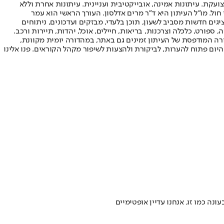
ועקת. עיתונות אמינה, אובייקטיבית ועניינית. עיתונות אחרת וללא
עור החשיפה הגבוה ביותר בימי חול. מו"ל העיתון היא ד"ר מרים אדלסון. העורך הראשי הוא עמר
 והעורך המייסד הוא עמוס רגב. אתרי האינטרנט של "ישראל היום" בעברית ובאנגלית, כמו כן היישומונים (אפליקציות) לאנדרואיד ול-iOS, מציגים חדשות מסביב לשעון, תוכן בלעדי, מבזקים ועדכונים, ניתוחים
, ספורט, כלכלה וצרכנות, בריאות, חיילים, אוכל, יהדות, תיירות ורכב.
דורה המודפסת של העיתון זמינים גם באתר, במהדורה יומית מקוונת,
היום פתוח להערות, לביקורת ולהצעות לשיפור מקהל הקוראים. פנו אלינו
 כמו זו, אנחנו עדיין אופטימיים