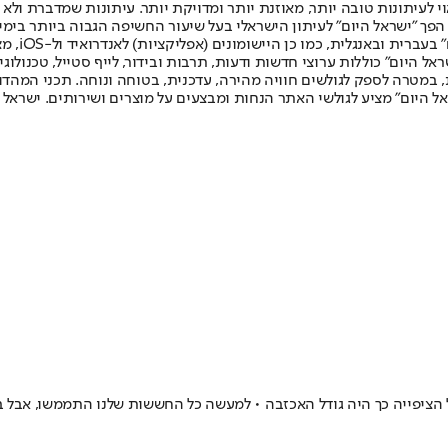
לעיתונות טובה יותר, מאוזנת יותר ומדויקת יותר. עיתונות שמדברת ולא צ
שלום. המהדורה המודפסת הראשונה פורסמה ב-30 ביולי 2007, וב-2010 הפך "ישראל היום" לעיתון הישראלי בעל שי
לחמנוביץ,
ל היום" כוללות ערוצי חדשות ודעות, תרבות ובידור, לייף סטייל, טכנולוגיה
ברית, במטרה לספק לגולשים חוויה מהירה, עדכנית, בטוחה ונוחה. תכני המה
ל היום" מציע לגולשי האתר הנחות ומבצעים על מוצרים ושירותים. ישראל 
פייה כך היה גודל האכזבה • למעשה כל החששות שלנו התממשו, אבל בעונה