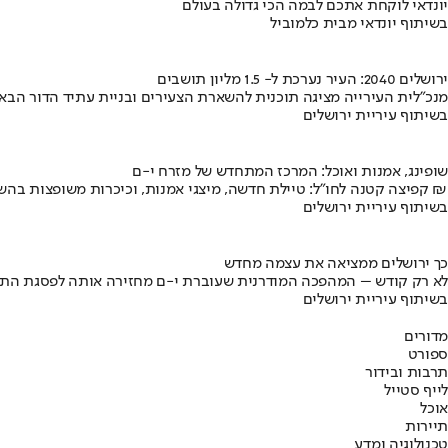
יונדאי לוקחת אתכם לבמה הכי גדולה בעולם
בשיתוף יונדאי מבית כלמוביל
ירושלים 2040: העיר נערכת ל- 1.5 מליון תושבים
מנכ"לית העירייה מציגה תוכנית להשארת הצעירים ובניית עתיד הדור הבא
בשיתוף עיריית ירושלים
שופינג, אמנות ואוכל: המרכז המתחדש של מזרח י-ם
קפיצה קטנה לחו"ל: טיילת חדשה, מיצגי אמנות, וכיכרות משופצות בהשקעה של 100 מיליון ₪
בשיתוף עיריית ירושלים
כך ירושלים ממציאה את עצמה מחדש
לא רק קודש – המהפכה המודרנית שעוברת י-ם מחזירה אותה לפסגת התי
בשיתוף עיריית ירושלים
מדורים
ספורט
תרבות ובידור
לייף סטייל
אוכל
תיירות
טכנולוגיה ומדע