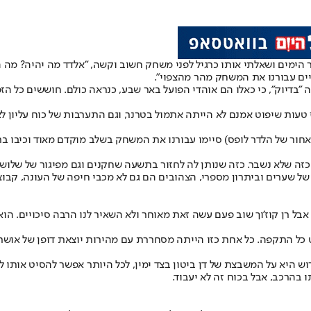
 הימים ושאלתי אותו כרגיל לפני משחק חשוב וקשה, "אלדד מה יהיה? מה ה
יים עבורנו את המשחק מהר מהצפוי".
ה "בדיוק", כי כאלו הם אוהדי הפועל באר שבע, כנראה כולם. חוששים כל
ז טעות שיפוט אמנם לא הייתה אתמול בטרנר, וגם התערבות של כוח עליון ל
לאחור של הלדר לופס) סיימו עבורנו את המשחק בשלב מוקדם מאוד וכיבו 
ה שלא נשבר. כזה שנותן לה לחזור בתשעה שחקנים וגם מפיגור של שלושה 
של שערים וביתרון מספרי, הצהובים הם גם לא מכבי חיפה של העונה, קב
אבל רן קוז'וך שוב פעם עשה זאת מאוחר ולא השאיר לנו הרבה סיכויים. הוא
ל התקפה. כל אחת כזו הייתה מסחררת עם מהירות יוצאת דופן של אושר דו
ו בהרכב, אבל בכוח זה לא יעבוד.