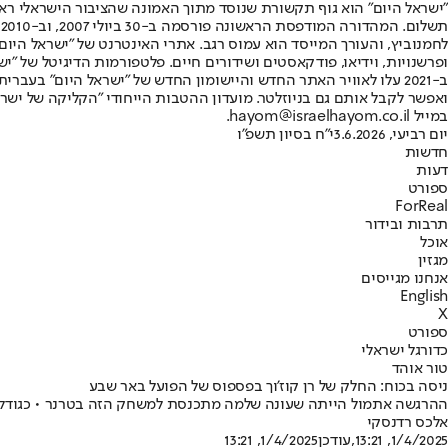
"ישראל היום" הוא גוף תקשורת שנוסד מתוך האמונה שהציבור הישראלי ראוי 
ת
ופרשנויות, וידיאו, פודקאסטים ושידורים חיים. פלטפורמות הדיגיטל של "ישרא
ב-2021 עלו לאוויר האתר החדש והיישומון החדש של "ישראל היום" בע
ואפשר לקבל אותם גם בניוזלטר. מועדון ההטבות הייחודי "הקליקה של ישרא
במייל hayom@israelhayom.co.il.
יום רביעי, 3.6.2026
י"ח בסיון תשפ"ו
חדשות
דעות
ספורט
ForReal
תרבות ובידור
אוכל
מגזין
אנחנו מגייסים
English
X
ספורט
כדורגל ישראלי
טור אוהד
ניסה בכוח: החלק של רן קוז'וך בפספוס של הפועל באר שבע
ההרגשה אתמול הייתה שעונה שלמה מתכנסת למשחק הזה בטרנר • כגודל הצי
אלכס רדנסקי
1/4/2025, 13:21
,עודכן
1/4/2025, 13:21