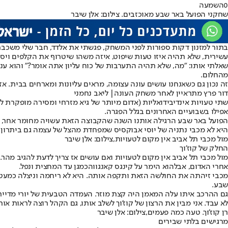
0
השמעה
שחקני הפועל באר שבע מאוכזבים. צילום: אלן שיבר
בתור למזנון דקות ספורות לפני המשחק
, פגשתי את אלדד, חבר שלי משכבר
עשירית, שלא תהיה איזו טעות שיפוט, איזה משהו שיטרוף את הקלפים ויס
שאלתי אותו: "מה, שלא תהיה התערבות של כוח עליון אתה אומר?" והוא ענ
מהחלום.
זה נכון גם כשאנחנו עושים עונה עצומה, מראים עליונות ומארחים בבית. א
דור פרץ מתראיין לאחר משחק העונה| ליאב נחמני
שתי טעויות אינדיבידואליות (אדום מיותר של גיא מזרחי ומסירה מופקרת 
אפילו בשבועיים האחרונים בגלל הפגרה.
הפועל באר שבע הרגילה אותנו השנה שהקבוצה הזאת עשויה מחומר אחר, כז
היא לא מכבי נתניה של יוסי אבוקסיס שמפחדת מהצל של עצמה גם ביתרון 
מול מכבי תל אביב אין מקום לטעויות,צילום: אלן שיבר
החלק של קוז'וך
מול מכבי תל אביב אין מקום לטעויות ואם עושים אז צריך לדעת להגיב מהר. 
אחרי האדום, אבל
הוא הימר על קינגס קאנגווה
כמגן עד המחצית ונפל.
מכבי זיהתה את החולשה הזאת ותקפה אותה. היא לא ריחמה וניצלה כמעט כ
שבע.
לא עבד. אני מבין את הרצון של קוז'וך לשלב אותו, גם הקהל רוצה לראות אות
רן קוז'וך. טעה כמה פעמים,צילום: אלן שיבר
מרגישים בלתי שבירים