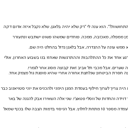
תחושות?". הוא ענה לי "רק שלא יהיה בלאגן, שלא נקבל איזה אדום דקה
 הזמן ממפלה, מאכזבה, ממכה. פוחדים שמשהו פשוט ישתבש ונתעורר
א ממש עונה על ההגדרה, אבל בלאגן גדול בהחלט היה שם.
ברגע אחד את כל ההתלהבות וההתרגשות שאחזו בנו בשבוע האחרון, אולי
שערים. אבל מכבי תל אביב זאת קבוצה מסוג אחר לגמרי.
וצה חסרת הביטחון שנלחצת אחורה אחרי שהיא סופגת גול מצמק אחד.
 היה צריך לערוך חילוף בעמדת המגן הימני ולהכניס את יוני סטויאנוב כבר
ידה והחדות של ווסלי פטאצ'י. שני אלה השאירו אבק להגנה של באר
גם ההרכב איתו עלה המאמן היה קצת מוזר. העמדה הטבעית של יורי מדיירוש היא על המשבצת של דן ביטון בצד ימין, לכל היותר אפשר להסיט אותו לעמדה מספר 10 מתחת לחלוץ. אבל הניסוי בדמות הצבה שלו בכנף שמאל