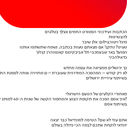
הכתבות ועידכוני הספורט החמים אצלך בטלגרם
להצטרפות
מיגל ויטור,צילום: אלן שיבר
טעינו? נתקן! אם מצאתם טעות בכתבה, נשמח שתשתפו אותנו
הפועל באר שבע
מכבי תל אביב
קינגס קאנגווה
רן קוז'וך
כדאי
להכיר
כך ירושלים ממציאה את עצמה מחדש
לא רק קודש – המהפכה המודרנית שעוברת י-ם מחזירה אותה לפסגת התי
בשיתוף עיריית ירושלים
מאחורי הקלעים של הטעם הישראלי
איך אסם הפכה את תקופת הצנע והמחסור הקשה של שנות ה-40 למותג לאומי?
בשיתוף אסם
אתם עוד לא שם? הטיסה למונדיאל כבר יצאה
יונדאי לוקחת אתכם לבמה הכי גדולה בעולם