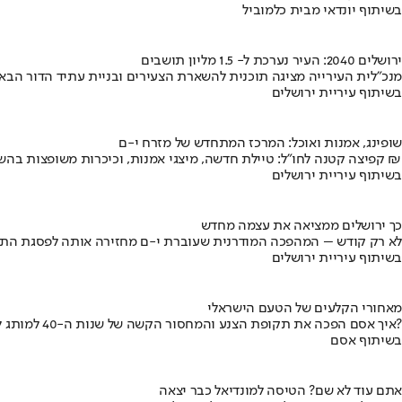
בשיתוף יונדאי מבית כלמוביל
ירושלים 2040: העיר נערכת ל- 1.5 מליון תושבים
מנכ"לית העירייה מציגה תוכנית להשארת הצעירים ובניית עתיד הדור הבא
בשיתוף עיריית ירושלים
שופינג, אמנות ואוכל: המרכז המתחדש של מזרח י-ם
קפיצה קטנה לחו"ל: טיילת חדשה, מיצגי אמנות, וכיכרות משופצות בהשקעה של 100 מיליון ₪
בשיתוף עיריית ירושלים
כך ירושלים ממציאה את עצמה מחדש
לא רק קודש – המהפכה המודרנית שעוברת י-ם מחזירה אותה לפסגת התי
בשיתוף עיריית ירושלים
מאחורי הקלעים של הטעם הישראלי
איך אסם הפכה את תקופת הצנע והמחסור הקשה של שנות ה-40 למותג לאומי?
בשיתוף אסם
אתם עוד לא שם? הטיסה למונדיאל כבר יצאה