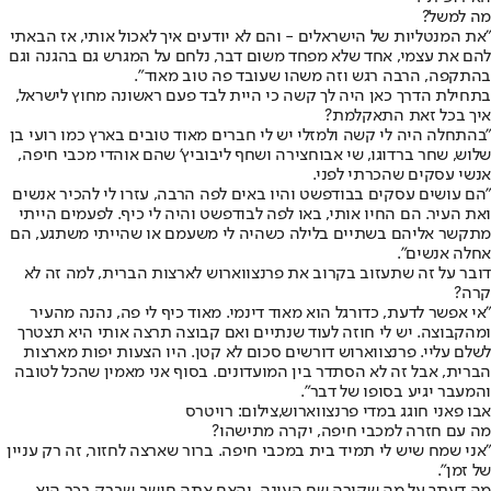
מה למשל?
"את המנטליות של הישראלים - והם לא יודעים איך לאכול אותי, אז הבאתי
להם את עצמי, אחד שלא מפחד משום דבר, נלחם על המגרש גם בהגנה וגם
בהתקפה, הרבה רגש וזה משהו שעובד פה טוב מאוד".
בתחילת הדרך כאן היה לך קשה כי היית לבד פעם ראשונה מחוץ לישראל,
איך בכל זאת התאקלמת?
"בהתחלה היה לי קשה ולמזלי יש לי חברים מאוד טובים בארץ כמו רועי בן
שלוש, שחר ברדוגו, שי אבוחצירה ושחף ליבוביץ' שהם אוהדי מכבי חיפה,
אנשי עסקים שהכרתי לפני.
"הם עושים עסקים בבודפשט והיו באים לפה הרבה, עזרו לי להכיר אנשים
ואת העיר. הם החיו אותי, באו לפה לבודפשט והיה לי כיף. לפעמים הייתי
מתקשר אליהם בשתיים בלילה כשהיה לי משעמם או שהייתי משתגע, הם
אחלה אנשים".
דובר על זה שתעזוב בקרוב את פרנצווארוש לארצות הברית, למה זה לא
קרה?
"אי אפשר לדעת, כדורגל הוא מאוד דינמי. מאוד כיף לי פה, נהנה מהעיר
ומהקבוצה. יש לי חוזה לעוד שנתיים ואם קבוצה תרצה אותי היא תצטרך
לשלם עליי. פרנצווארוש דורשים סכום לא קטן. היו הצעות יפות מארצות
הברית, אבל זה לא הסתדר בין המועדונים. בסוף אני מאמין שהכל לטובה
והמעבר יגיע בסופו של דבר".
אבו פאני חוגג במדי פרנצווארוש,צילום: רויטרס
מה עם חזרה למכבי חיפה, יקרה מתישהו?
"אני שמח שיש לי תמיד בית במכבי חיפה. ברור שארצה לחזור, זה רק עניין
של זמן".
מה דעתך על מה שקורה שם העונה, והאם אתה חושב שברק בכר הוא