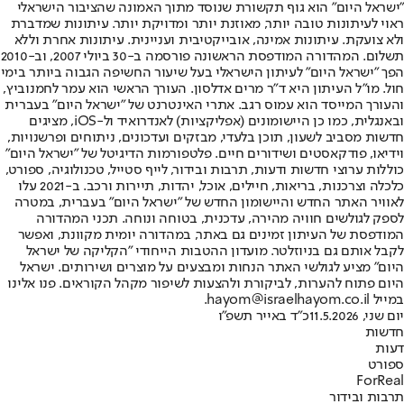
"ישראל היום" הוא גוף תקשורת שנוסד מתוך האמונה שהציבור הישראלי
ראוי לעיתונות טובה יותר, מאוזנת יותר ומדויקת יותר. עיתונות שמדברת
ולא צועקת. עיתונות אמינה, אובייקטיבית ועניינית. עיתונות אחרת וללא
תשלום. המהדורה המודפסת הראשונה פורסמה ב-30 ביולי 2007, וב-2010
הפך "ישראל היום" לעיתון הישראלי בעל שיעור החשיפה הגבוה ביותר בימי
חול. מו"ל העיתון היא ד"ר מרים אדלסון. העורך הראשי הוא עמר לחמנוביץ,
והעורך המייסד הוא עמוס רגב. אתרי האינטרנט של "ישראל היום" בעברית
ובאנגלית, כמו כן היישומונים (אפליקציות) לאנדרואיד ול-iOS, מציגים
חדשות מסביב לשעון, תוכן בלעדי, מבזקים ועדכונים, ניתוחים ופרשנויות,
וידיאו, פודקאסטים ושידורים חיים. פלטפורמות הדיגיטל של "ישראל היום"
כוללות ערוצי חדשות ודעות, תרבות ובידור, לייף סטייל, טכנולוגיה, ספורט,
כלכלה וצרכנות, בריאות, חיילים, אוכל, יהדות, תיירות ורכב. ב-2021 עלו
לאוויר האתר החדש והיישומון החדש של "ישראל היום" בעברית, במטרה
לספק לגולשים חוויה מהירה, עדכנית, בטוחה ונוחה. תכני המהדורה
המודפסת של העיתון זמינים גם באתר, במהדורה יומית מקוונת, ואפשר
לקבל אותם גם בניוזלטר. מועדון ההטבות הייחודי "הקליקה של ישראל
היום" מציע לגולשי האתר הנחות ומבצעים על מוצרים ושירותים. ישראל
היום פתוח להערות, לביקורת ולהצעות לשיפור מקהל הקוראים. פנו אלינו
במייל hayom@israelhayom.co.il.
יום שני, 11.5.2026
כ"ד באייר תשפ"ו
חדשות
דעות
ספורט
ForReal
תרבות ובידור