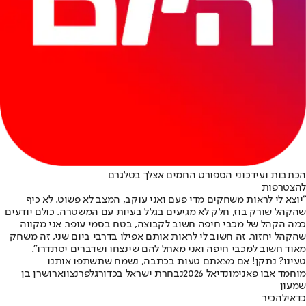
הכתבות ועידכוני הספורט החמים אצלך בטלגרם
להצטרפות
"יוצא לי לראות משחקים מדי פעם ואני עוקב, המצב לא פשוט. לא כיף
שהקהל שורק בוז, חלק לא מגיעים בגלל בעיות עם המשטרה. כולם יודעים
כמה הקהל של מכבי חיפה חשוב לקבוצה, בטח בסמי עופר. אני מקווה
שהקהל יחזור, זה חשוב לי לראות אותם אפילו בדרבי ביום שני, זה משחק
מאוד חשוב למכבי חיפה ואני מאחל להם שינצחו ושדברים יסתדרו".
טעינו? נתקן! אם מצאתם טעות בכתבה, נשמח שתשתפו אותנו
מוחמד אבו פאני
מונדיאל 2026
נבחרת ישראל בכדורגל
פרנצווארוש
רן בן
שמעון
כדאי
להכיר