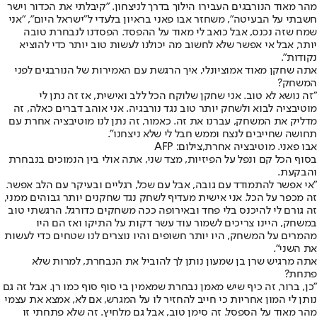
מהר מאוד הנורבגים העבירו הילוך בדרך לניצחון. "קיבלתי את הכדור וישר
חשבתי על הבעיטה", משחזר אבו פאני בראיון בלעדי ל"ישראל היום", "אני
שמח שזה נכנס, אבל כואב לי מאוד על ההפסד. הפסדנו לנבחרת טובה
יותר, אבל אי אפשר שלא לחשוב מה יכולנו לעשות טוב יותר כדי להוציא
נקודות".
אתה שחקן מאוד אמוציונלי, איך הרגשת עם האמירות של הנורבגים לפני
המשחק?
"זה נושא לא טוב. אני שחקן שלוקח הכל ללב ואישית, אז זה נתן לי
מוטיבציה לבוא ולשחק יותר טוב נגד נורבגיה. אני אוהב דברים כאלה, זה
מדליק את המשחק, עברנו את זה. כאמור, זה נתן לנו מוטיבציה אחרת עם
תחושה שחייבים לנצח וממש חבל לי שלא ניצחנו".
אבו פאני. מוטיבציה אחרת,צילום: AFP
בסוף הכל קם ונפל על הפיזיות, מצד שני, אתה אולי בין הנמוכים בנבחרת
והבקעת.
"אי אפשר להתמודד עם גובה, אבל עם שכל, רגליים ובעיקר עם הלב אפשר.
זה מכפר על הכל. אני אישית מעדיף לשחק נגד שחקנים יותר גבוהים ממני,
זה גורם לי להיכנס בלי פחד ובאירופה ככה משחקים כדורגל. הרגשתי טוב
במשחק, היינו צריכים לשמור עוד עשר דקות על התיקו ואז הם היו
מהמרים על המשחק, היו יותר חשופים והיו נוצרים לנו שטחים כדי לעשות
את השני".
אתה מרגיש שרן בן שמעון נותן לך להוביל את הנבחרת, למרות שלא
פתחת?
"כן, ברור, זה כיף שיש מאמן נבחרת שמאמין בי סוף סוף כמו רן. אבל זה גם
נותן לי המון אחריות כי חייב להחזיר לו על המגרש, אם לא, אמצא את עצמי
מהר מאוד על הספסל. זה סימן טוב, אבל גם מלחיץ. זה שלא פתחתי זו