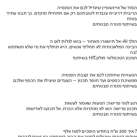
הסוד של איינשטיין שיגדיל לכם את הפנסיה
הריבית דריבית עובדת לטובתכם רק אם תתחילו מוקדם. כך תבנו עתיד
בטוח
בשיתוף מנורה מבטחים
אל תישארו מאחור – בואו לגלות לאן ה-AI הולך
הבינה המלאכותית לא תחליף אנשים, היא תחליף את מי שלא משתמש
בה!
בשיתוף HIT,המכון הטכנולוגי חולון
הטעויות שיחתכו לכם את קצבת הפנסיה
ממשיכת כספים ועד חוסר תכנון – הצעדים שיצילו את הכסף שלכם
בשיתוף מנורה מבטחים
רגע לפני פרישה: הטעות שאסור לעשות
תכנון פרישה הוא לא מותרות אלא הכרח. אל תכנעו לאדישות
בשיתוף מנורה מבטחים
איך 200 ש"ח בחודש הופכים ל140 אלף ?
צעדים קטנים שיכולים לסגור את הבור הפנסיוני בין נשים לגברים