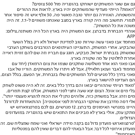
גם אם שאר המשחקים ישוחקו בהונגריה מול 500 צופים?
"האמת? הייתי מעדיף שהמשחקים יהיו בארץ, לראות את ההורים
והמשפחה, האווירה גם יותר טובה מאשר פה, 30 אלף איש זה סיפור אחר
לגמרי. תחשוב מה היה קורה בארץ במצב שאנחנו משווים ל-1:1, זה היה
משנה את כל המשחק".
אוהדי הנבחרת בדברצן. אם המשחק היה בארץ הכל היה משתנה,צילום:
AFP
מוחמד אבו פאני עשה שירות טוב למדינת ישראל ולא רק בגלל השער
שהבקיע. אחרי המשחק, התעניינו העיתונאים הנורבגים בשחקן הערבי
שמשחק בנבחרת ישראל, מבקיע, חוגג עם חבריו וזה שם להם זווית ראייה
אחרת לחלוטין על מה שקורה בארץ.
אבו פאני הוא אחד משלושה שחקנים שצמו את צום הרמאדן (יחד עם
מחמוד ג'אבר וענאן חלאילי), אבל לא ויתרו על המשחקים. הוריו של אבו
פאני בדרך כלל מגיעים לכל המשחקים שלו בנבחרת, אך הפעם, בגלל הצום,
הם העדיפו להישאר בארץ.
"מאוד רציתי שההורים יבואו והם בדרך כלל באים. זה לא היה פשוט לשחק
בלי מים או אוכל. הצום יצא שעה וחצי לפני המשחק, אכלנו קצת תמרים,
מים וזהו. אבל במשחק כזה, אלוהים נתן לי את הכוח להוציא מעצמי יותר".
אלי דסה מדרבן את שחקני הנבחרת לפני אסטוניה| ההתאחדות לכדורגל
היינו במגרשי האימונים בדברצן, 12 מגרשים, גם לכם בפרנצווארוש יש
מתקן ענק, אולי בארץ לא מבינים את התנאים שיש בהונגריה במועדונים
הגדולים.
"פרנצווארוש מועדון גדול גם בקנה מידה ישראלי ואני שמח שמצליח שם. זה
מועדון אירופי לכל דבר, אבל הבאתי להם דברים שאין להם במנטליות
האירופית".