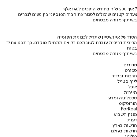
איך 200 ש"ח בחודש הופכים ל140 אלף ?
צעדים קטנים שיכולים לסגור את הבור הפנסיוני בין נשים לגברים
בשיתוף מנורה מבטחים
הסוד של איינשטיין שיגדיל לכם את הפנסיה
הריבית דריבית עובדת לטובתכם רק אם תתחילו מוקדם. כך תבנו עתיד
בטוח
בשיתוף מנורה מבטחים
מדורים
ספורט
תרבות ובידור
לייף סטייל
אוכל
תיירות
טכנולוגיה ומדע
הורוסקופ
ForReal
מגזין השבוע
דעות
חדשות בארץ
חדשות בעולם
פוליטי