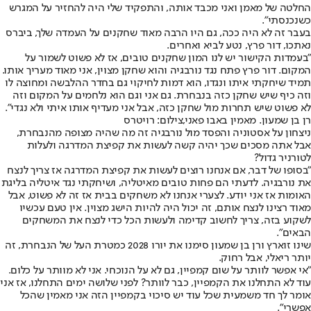
החלטה של מאמן ואני מכבד אותה, והתפקיד שלי היה להחזיר על המגרש
כשנכנסתי".
בעבר זה לא היה ככה, גם היו הרבה מאוד שחקנים על העמדה שלך, ביברס
נאתכו, דור פרץ, נטע לביא ואחרים.
"בעמדות הקישור יש לנו המון שחקנים טובים, אז לא פשוט לשמור על
המקום. דור פרץ פתח נגד נורבגיה והוא שחקן מצוין, אני מאוד מעריך אותו.
תמיד שיחקתי איתו ונגדו, הוא דמות לחיקוי גם בחדר ההלבשה ומחוצה לו
וזה כיף שיש שחקן כזה בנבחרת. גם אני וגם הוא נלחמים על המקום וזה
לא פשוט שיש תחרות מול שחקן כזה, אבל אני מעדיף אותו איתי ולא נגדי".
רן בן שמעון. מאמין באבו פאני,צילום: רויטרס
ניצחון על אסטוניה והפסד מול נורבגיה זה מה שהיה מצופה מהנבחרת,
אבל אתה מסכים שכך יהיה קשה לעשות את קפיצת המדרגה ולעלות
לטורניר גדול?
"בסופו של דבר, אם אנחנו רוצים לעשות את קפיצת המדרגה אז צריך לנצח
את נורבגיה. לדעתי הם פחות טובים מאיטליה, ושיחקתי נגד איטליה בליגת
האומות אז אני יודע. לצערי אנחנו לא משחקים בבית אז זה לא פשוט, אבל
מאוד רצינו לנצח אותם, זה יכול היה להיות הישג מצוין. אין טעם עכשיו
לשקוע בזה, צריך לחשוב קדימה ולעשות הכל כדי לנצח את המשחקים
הבאים".
שינו זוארץ ורן בן שמעון סימנו את יורו 2028 כמטרת העל של הנבחרת, זה
יותר ריאלי, אבל רחוק.
"אי אפשר לוותר על שום קמפיין, גם לא על הנוכחי. אני לא מוותר על כלום.
עוד לא התחלנו את הקמפיין, כבר לוותר? לפני שלושה ימים התחלנו, אז אני
אומר לך חד משמעית שכל עוד יש סיכוי בקמפיין הזה אני מאמין שהכל
אפשרי".