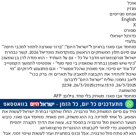
אוכל
מגזין
אנחנו מגייסים
English
X
ספורט
כדורגל ישראלי
בלעדי
מוחמד אבו פאני בראיון ל״ישראל היום״: ״ברור שארצה לחזור למכבי חיפה״
עם סיום חלון המשחקים הראשון במוקדמות מונדיאל 2026, קשר נבחרת
ישראל ופרנצווארוש מדבר על כל - גם על העתיד • הוא מודה לרן בן שמעון:
"כיף שיש מאמן נבחרת שמאמין בי סוף סוף" • אופטימי להמשך הקמפיין:
"כל עוד יש סיכוי, אני מאמין שהכל אפשרי" • וגם מתגעגע לירוקים: "מי
שיכול להחזיר את הקבוצה למאבק על תארים זה ברק בכר"
ליאב נחמני
, שליח "ישראל היום" לדברצן
26/3/2025, 15:10
,עודכן
26/3/2025, 22:38
0
השמעה
מוחמד אבו פאני. משחק בלי פחד. צילום: AFP
מיד עם סיום המשחק מול נורבגיה, החלו שחקני נבחרת ישראל לעשות את
המסע, כל אחד למדינה בה הוא משחק, חוץ מאחד. מוחמד אבו פאני, כובש
השער הראשון מול נורבגיה בהפסד 4:2, עשה את הדרך הקצרה יחסית
לבודפשט, כדי לחזור לקבוצתו ההונגרית פרנצווארוש.
הוא לא פתח מול נורבגיה, אבל נכנס במחצית ועזר לעשות שינוי זמני, אבל