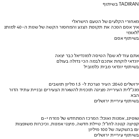
בשיתוף TADIRAN
מאחורי הקלעים של הטעם הישראלי
איך אסם הפכה את תקופת הצנע והמחסור הקשה של שנות ה-40 למותג
לאומי?
בשיתוף אסם
אתם עוד לא שם? הטיסה למונדיאל כבר יצאה
יונדאי לוקחת אתכם לבמה הכי גדולה בעולם
בשיתוף יונדאי מבית כלמוביל
ירושלים 2040: העיר נערכת ל- 1.5 מליון תושבים
מנכ"לית העירייה מציגה תוכנית להשארת הצעירים ובניית עתיד הדור
הבא
בשיתוף עיריית ירושלים
שופינג, אמנות ואוכל: המרכז המתחדש של מזרח י-ם
קפיצה קטנה לחו"ל: טיילת חדשה, מיצגי אמנות, וכיכרות משופצות
בהשקעה של 100 מיליון ₪
בשיתוף עיריית ירושלים