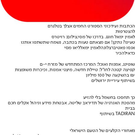
הכתבות ועידכוני הספורט החמים אצלך בטלגרם
להצטרפות
לאמין ימאל חוגג. בדרכו של מסי,צילום: רויטרס
טעינו? נתקן! אם מצאתם טעות בכתבה, נשמח שתשתפו אותנו
אנסו פאטי
ברצלונה
לאמין ימאל
ליאו מסי
כדאי
להכיר
שופינג, אמנות ואוכל: המרכז המתחדש של מזרח י-ם
קפיצה קטנה לחו"ל: טיילת חדשה, מיצגי אמנות, וכיכרות משופצות
בהשקעה של 100 מיליון ₪
בשיתוף עיריית ירושלים
כך תחסכו בחשמל בלי להזיע
מהפכת האנרגיה של תדיראן: שליטה, אבטחת מידע וניהול אקלים חכם
בבית
בשיתוף TADIRAN
מאחורי הקלעים של הטעם הישראלי