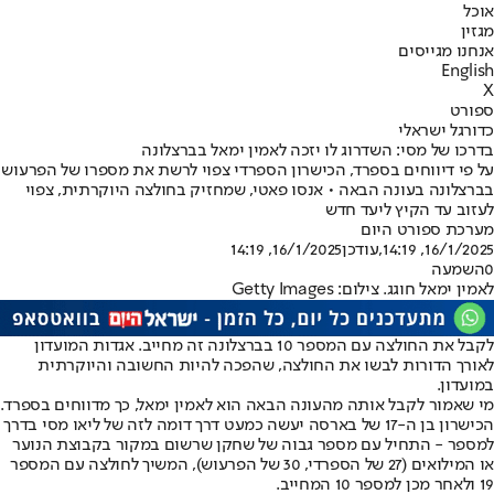
אוכל
מגזין
אנחנו מגייסים
English
X
ספורט
כדורגל ישראלי
בדרכו של מסי: השדרוג לו יזכה לאמין ימאל בברצלונה
על פי דיווחים בספרד, הכישרון הספרדי צפוי לרשת את מספרו של הפרעוש
בברצלונה בעונה הבאה • אנסו פאטי, שמחזיק בחולצה היוקרתית, צפוי
לעזוב עד הקיץ ליעד חדש
מערכת ספורט היום
16/1/2025, 14:19
,עודכן
16/1/2025, 14:19
0
השמעה
לאמין ימאל חוגג. צילום: Getty Images
לקבל את החולצה עם המספר 10 בברצלונה זה מחייב. אגדות המועדון
לאורך הדורות לבשו את החולצה, שהפכה להיות החשובה והיוקרתית
במועדון.
מי שאמור לקבל אותה מהעונה הבאה הוא לאמין ימאל, כך מדווחים בספרד.
הכישרון בן ה-17 של בארסה יעשה כמעט דרך דומה לזה של ליאו מסי בדרך
למספר - התחיל עם מספר גבוה של שחקן שרשום במקור בקבוצת הנוער
או המילואים (27 של הספרדי, 30 של הפרעוש), המשיך לחולצה עם המספר
19 ולאחר מכן למספר 10 המחייב.