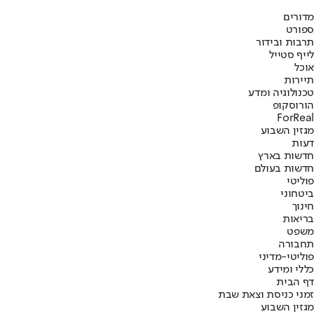
מדורים
ספורט
תרבות ובידור
לייף סטייל
אוכל
תיירות
טכנולוגיה ומדע
הורוסקופ
ForReal
מגזין השבוע
דעות
חדשות בארץ
חדשות בעולם
פוליטי
ביטחוני
חינוך
בריאות
משפט
תחבורה
פוליטי-מדיני
כללי ומידע
דף הבית
זמני כניסת וצאת שבת
מגזין השבוע