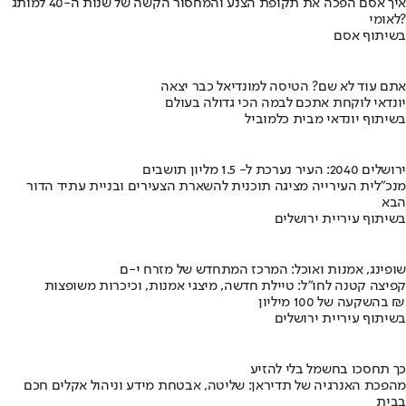
איך אסם הפכה את תקופת הצנע והמחסור הקשה של שנות ה-40 למותג
לאומי?
בשיתוף אסם
אתם עוד לא שם? הטיסה למונדיאל כבר יצאה
יונדאי לוקחת אתכם לבמה הכי גדולה בעולם
בשיתוף יונדאי מבית כלמוביל
ירושלים 2040: העיר נערכת ל- 1.5 מליון תושבים
מנכ"לית העירייה מציגה תוכנית להשארת הצעירים ובניית עתיד הדור
הבא
בשיתוף עיריית ירושלים
שופינג, אמנות ואוכל: המרכז המתחדש של מזרח י-ם
קפיצה קטנה לחו"ל: טיילת חדשה, מיצגי אמנות, וכיכרות משופצות
בהשקעה של 100 מיליון ₪
בשיתוף עיריית ירושלים
כך תחסכו בחשמל בלי להזיע
מהפכת האנרגיה של תדיראן: שליטה, אבטחת מידע וניהול אקלים חכם
בבית