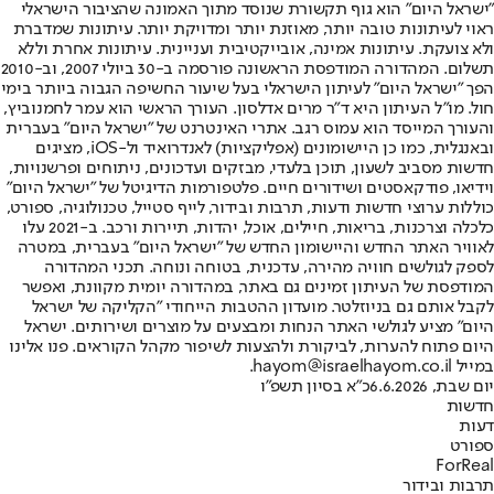
"ישראל היום" הוא גוף תקשורת שנוסד מתוך האמונה שהציבור הישראלי
ראוי לעיתונות טובה יותר, מאוזנת יותר ומדויקת יותר. עיתונות שמדברת
ולא צועקת. עיתונות אמינה, אובייקטיבית ועניינית. עיתונות אחרת וללא
תשלום. המהדורה המודפסת הראשונה פורסמה ב-30 ביולי 2007, וב-2010
הפך "ישראל היום" לעיתון הישראלי בעל שיעור החשיפה הגבוה ביותר בימי
חול. מו"ל העיתון היא ד"ר מרים אדלסון. העורך הראשי הוא עמר לחמנוביץ,
והעורך המייסד הוא עמוס רגב. אתרי האינטרנט של "ישראל היום" בעברית
ובאנגלית, כמו כן היישומונים (אפליקציות) לאנדרואיד ול-iOS, מציגים
חדשות מסביב לשעון, תוכן בלעדי, מבזקים ועדכונים, ניתוחים ופרשנויות,
וידיאו, פודקאסטים ושידורים חיים. פלטפורמות הדיגיטל של "ישראל היום"
כוללות ערוצי חדשות ודעות, תרבות ובידור, לייף סטייל, טכנולוגיה, ספורט,
כלכלה וצרכנות, בריאות, חיילים, אוכל, יהדות, תיירות ורכב. ב-2021 עלו
לאוויר האתר החדש והיישומון החדש של "ישראל היום" בעברית, במטרה
לספק לגולשים חוויה מהירה, עדכנית, בטוחה ונוחה. תכני המהדורה
המודפסת של העיתון זמינים גם באתר, במהדורה יומית מקוונת, ואפשר
לקבל אותם גם בניוזלטר. מועדון ההטבות הייחודי "הקליקה של ישראל
היום" מציע לגולשי האתר הנחות ומבצעים על מוצרים ושירותים. ישראל
היום פתוח להערות, לביקורת ולהצעות לשיפור מקהל הקוראים. פנו אלינו
במייל hayom@israelhayom.co.il.
יום שבת, 6.6.2026
כ"א בסיון תשפ"ו
חדשות
דעות
ספורט
ForReal
תרבות ובידור