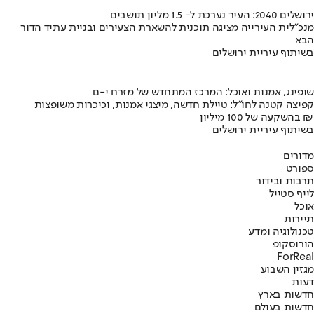
ירושלים 2040: העיר נערכת ל- 1.5 מליון תושבים
מנכ"לית העירייה מציגה תוכנית להשארת הצעירים ובניית עתיד הדור
הבא
בשיתוף עיריית ירושלים
שופינג, אמנות ואוכל: המרכז המתחדש של מזרח י-ם
קפיצה קטנה לחו"ל: טיילת חדשה, מיצגי אמנות, וכיכרות משופצות
בהשקעה של 100 מיליון ₪
בשיתוף עיריית ירושלים
מדורים
ספורט
תרבות ובידור
לייף סטייל
אוכל
תיירות
טכנולוגיה ומדע
הורוסקופ
ForReal
מגזין השבוע
דעות
חדשות בארץ
חדשות בעולם