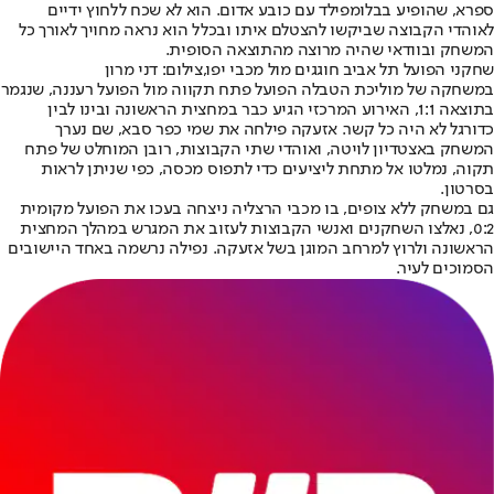
ספרא, שהופיע בבלומפילד עם כובע אדום. הוא לא שכח ללחוץ ידיים
לאוהדי הקבוצה שביקשו להצטלם איתו ובכלל הוא נראה מחויך לאורך כל
המשחק ובוודאי שהיה מרוצה מהתוצאה הסופית.
שחקני הפועל תל אביב חוגגים מול מכבי יפו,צילום: דני מרון
במשחקה של מוליכת הטבלה הפועל פתח תקווה מול הפועל רעננה, שנגמר
בתוצאה 1:1, האירוע המרכזי הגיע כבר במחצית הראשונה ובינו לבין
כדורגל לא היה כל קשר. אזעקה פילחה את שמי כפר סבא, שם נערך
המשחק באצטדיון לויטה, ואוהדי שתי הקבוצות, רובן המוחלט של פתח
תקוה, נמלטו אל מתחת ליציעים כדי לתפוס מכסה, כפי שניתן לראות
בסרטון.
גם במשחק ללא צופים, בו מכבי הרצליה ניצחה בעכו את הפועל מקומית
0:2, נאלצו השחקנים ואנשי הקבוצות לעזוב את המגרש במהלך המחצית
הראשונה ולרוץ למרחב המוגן בשל אזעקה. נפילה נרשמה באחד היישובים
הסמוכים לעיר.