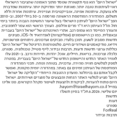
"ישראל היום" הוא גוף תקשורת שנוסד מתוך האמונה שהציבור הישראלי
ראוי לעיתונות טובה יותר, מאוזנת יותר ומדויקת יותר. עיתונות שמדברת
ולא צועקת. עיתונות אמינה, אובייקטיבית ועניינית. עיתונות אחרת וללא
תשלום. המהדורה המודפסת הראשונה פורסמה ב-30 ביולי 2007, וב-2010
הפך "ישראל היום" לעיתון הישראלי בעל שיעור החשיפה הגבוה ביותר בימי
חול. מו"ל העיתון היא ד"ר מרים אדלסון. העורך הראשי הוא עמר לחמנוביץ,
והעורך המייסד הוא עמוס רגב. אתרי האינטרנט של "ישראל היום" בעברית
ובאנגלית, כמו כן היישומונים (אפליקציות) לאנדרואיד ול-iOS, מציגים
חדשות מסביב לשעון, תוכן בלעדי, מבזקים ועדכונים, ניתוחים ופרשנויות,
וידיאו, פודקאסטים ושידורים חיים. פלטפורמות הדיגיטל של "ישראל היום"
כוללות ערוצי חדשות ודעות, תרבות ובידור, לייף סטייל, טכנולוגיה, ספורט,
כלכלה וצרכנות, בריאות, חיילים, אוכל, יהדות, תיירות ורכב. ב-2021 עלו
לאוויר האתר החדש והיישומון החדש של "ישראל היום" בעברית, במטרה
לספק לגולשים חוויה מהירה, עדכנית, בטוחה ונוחה. תכני המהדורה
המודפסת של העיתון זמינים גם באתר, במהדורה יומית מקוונת, ואפשר
לקבל אותם גם בניוזלטר. מועדון ההטבות הייחודי "הקליקה של ישראל
היום" מציע לגולשי האתר הנחות ומבצעים על מוצרים ושירותים. ישראל
היום פתוח להערות, לביקורת ולהצעות לשיפור מקהל הקוראים. פנו אלינו
במייל hayom@israelhayom.co.il.
יום שלישי, 9.6.2026
כ"ד בסיון תשפ"ו
חדשות
דעות
ספורט
ForReal
תרבות ובידור