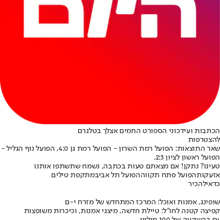
הכתבות ועידכוני הספורט החמים אצלך בטלגרם
להצטרפות
שאר התוצאות: הפועל רמת השרון - הפועל רמת גן 4:0, הפועל נוף הגליל -
הפועל ראשון לציון 2:3.
טעינו? נתקן! אם מצאתם טעות בכתבה, נשמח שתשתפו אותנו
אזעקות
הפועל פתח תקווה
הפועל תל אביב
מתקפת טילים
כדאי
להכיר
שופינג, אמנות ואוכל: המרכז המתחדש של מזרח י-ם
קפיצה קטנה לחו"ל: טיילת חדשה, מיצגי אמנות, וכיכרות משופצות
בהשקעה של 100 מיליון ₪