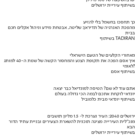
בשיתוף עיריית ירושלים
כך תחסכו בחשמל בלי להזיע
מהפכת האנרגיה של תדיראן: שליטה, אבטחת מידע וניהול אקלים חכם
בבית
בשיתוף TADIRAN
מאחורי הקלעים של הטעם הישראלי
איך אסם הפכה את תקופת הצנע והמחסור הקשה של שנות ה-40 למותג
לאומי?
בשיתוף אסם
אתם עוד לא שם? הטיסה למונדיאל כבר יצאה
יונדאי לוקחת אתכם לבמה הכי גדולה בעולם
בשיתוף יונדאי מבית כלמוביל
ירושלים 2040: העיר נערכת ל- 1.5 מליון תושבים
מנכ"לית העירייה מציגה תוכנית להשארת הצעירים ובניית עתיד הדור
הבא
בשיתוף עיריית ירושלים