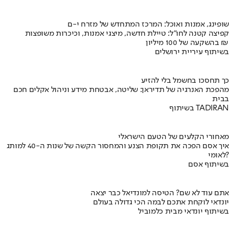
שופינג, אמנות ואוכל: המרכז המתחדש של מזרח י-ם
קפיצה קטנה לחו"ל: טיילת חדשה, מיצגי אמנות, וכיכרות משופצות
בהשקעה של 100 מיליון ₪
בשיתוף עיריית ירושלים
כך תחסכו בחשמל בלי להזיע
מהפכת האנרגיה של תדיראן: שליטה, אבטחת מידע וניהול אקלים חכם
בבית
בשיתוף TADIRAN
מאחורי הקלעים של הטעם הישראלי
איך אסם הפכה את תקופת הצנע והמחסור הקשה של שנות ה-40 למותג
לאומי?
בשיתוף אסם
אתם עוד לא שם? הטיסה למונדיאל כבר יצאה
יונדאי לוקחת אתכם לבמה הכי גדולה בעולם
בשיתוף יונדאי מבית כלמוביל