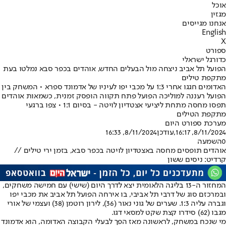
אוכל
מגזין
אנחנו מגייסים
English
X
ספורט
כדורגל ישראלי
הפועל תל אביב ניצחה מול הבעלים החדש, אוהדים בכפר סבא נמלטו בעת
מתקפת טילים
האדומים חגגו אחרי 1:3 על מכבי יפו לעיניו של אדמונד ספרא • המשחק בין
הפועל רעננה למוליכה הפועל פתח תקווה הופסק זמנית, כשמאות אוהדים
תפסו מחסה מתחת ליציעי אצטדיון לויטה - בסיום 1:1 • צפו ברגעי
מתקפת הטילים
מערכת ספורט היום
8/11/2024, 16:17
,עודכן
8/11/2024, 16:33
0
השמעה
אוהדים תופסים מחסה באצטדיון לויטה בכפר סבא, בזמן ירי טילים //
קרדיט: ניסים ששון
המחזור ה-13 בליגה הלאומית יצא לדרך היום (שישי) עם חמישה משחקים,
ובמרכזם סוג של דרבי תל אביבי, בו אירחה הפועל תל אביב את מכבי יפו
וגברה עליה 1:3. שערים של גוני נאור (36), לירון רוטמן (38) ועצמי של אורי
מגבו (62) סידרו קצת שקט למסאי דגו.
מי שנכח במשחק, לראשונה מאז הפך לבעלי הקבוצה האדומה, הוא אדמונד