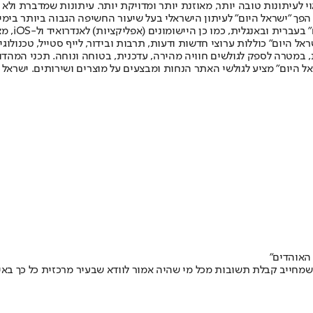
לעיתונות טובה יותר, מאוזנת יותר ומדויקת יותר. עיתונות שמדברת ולא צ
שלום. המהדורה המודפסת הראשונה פורסמה ב-30 ביולי 2007, וב-2010 הפך "ישראל היום" לעיתון הישראלי בעל שי
לחמנוביץ,
ל היום" כוללות ערוצי חדשות ודעות, תרבות ובידור, לייף סטייל, טכנולוגיה
ברית, במטרה לספק לגולשים חוויה מהירה, עדכנית, בטוחה ונוחה. תכני המה
ל היום" מציע לגולשי האתר הנחות ומבצעים על מוצרים ושירותים. ישראל 
 האוהדים"
חייב קבלת תשובות מכל מי שהיה אמור לוודא שבעיר מרכזית כל כך באירופ