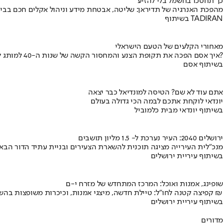
כך תחסכו בחשמל בלי להזיע
מהפכת האנרגיה של תדיראן: שליטה, אבטחת מידע וניהול אקלים חכם בבי
בשיתוף TADIRAN
מאחורי הקלעים של הטעם הישראלי
איך אסם הפכה את תקופת הצנע והמחסור הקשה של שנות ה-40 למותג לאומי?
בשיתוף אסם
אתם עוד לא שם? הטיסה למונדיאל כבר יצאה
יונדאי לוקחת אתכם לבמה הכי גדולה בעולם
בשיתוף יונדאי מבית כלמוביל
ירושלים 2040: העיר נערכת ל- 1.5 מליון תושבים
מנכ"לית העירייה מציגה תוכנית להשארת הצעירים ובניית עתיד הדור הבא
בשיתוף עיריית ירושלים
שופינג, אמנות ואוכל: המרכז המתחדש של מזרח י-ם
קפיצה קטנה לחו"ל: טיילת חדשה, מיצגי אמנות, וכיכרות משופצות בהשקעה של 100 מיליון ₪
בשיתוף עיריית ירושלים
מדורים