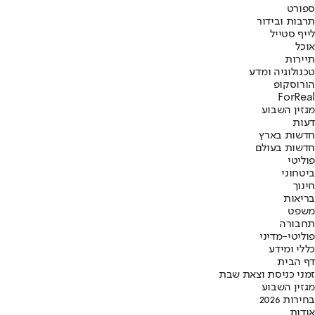
ספורט
תרבות ובידור
לייף סטייל
אוכל
תיירות
טכנולוגיה ומדע
הורוסקופ
ForReal
מגזין השבוע
דעות
חדשות בארץ
חדשות בעולם
פוליטי
ביטחוני
חינוך
בריאות
משפט
תחבורה
פוליטי-מדיני
כללי ומידע
דף הבית
זמני כניסת וצאת שבת
מגזין השבוע
בחירות 2026
אודות