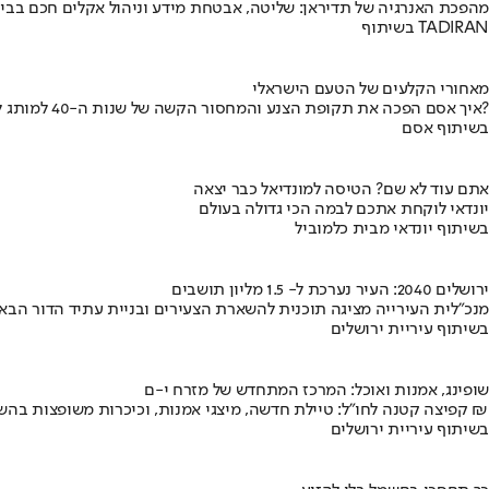
מהפכת האנרגיה של תדיראן: שליטה, אבטחת מידע וניהול אקלים חכם בבי
בשיתוף TADIRAN
מאחורי הקלעים של הטעם הישראלי
איך אסם הפכה את תקופת הצנע והמחסור הקשה של שנות ה-40 למותג לאומי?
בשיתוף אסם
אתם עוד לא שם? הטיסה למונדיאל כבר יצאה
יונדאי לוקחת אתכם לבמה הכי גדולה בעולם
בשיתוף יונדאי מבית כלמוביל
ירושלים 2040: העיר נערכת ל- 1.5 מליון תושבים
מנכ"לית העירייה מציגה תוכנית להשארת הצעירים ובניית עתיד הדור הבא
בשיתוף עיריית ירושלים
שופינג, אמנות ואוכל: המרכז המתחדש של מזרח י-ם
קפיצה קטנה לחו"ל: טיילת חדשה, מיצגי אמנות, וכיכרות משופצות בהשקעה של 100 מיליון ₪
בשיתוף עיריית ירושלים