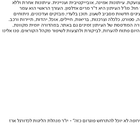
ועקת. עיתונות אמינה, אובייקטיבית ועניינית. עיתונות אחרת וללא
עור החשיפה הגבוה ביותר בימי חול. מו"ל העיתון היא ד"ר מרים אדלסון. העורך הראשי הוא עמר
 והעורך המייסד הוא עמוס רגב. אתרי האינטרנט של "ישראל היום" בעברית ובאנגלית, כמו כן היישומונים (אפליקציות) לאנדרואיד ול-iOS, מציגים חדשות מסביב לשעון, תוכן בלעדי, מבזקים ועדכונים, ניתוחים
, ספורט, כלכלה וצרכנות, בריאות, חיילים, אוכל, יהדות, תיירות ורכב.
דורה המודפסת של העיתון זמינים גם באתר, במהדורה יומית מקוונת,
היום פתוח להערות, לביקורת ולהצעות לשיפור מקהל הקוראים. פנו אלינו
ה לא יוכל להתרחש פוגרום כזה" • יו"ר מנהלת הליגות לכדורגל ארז