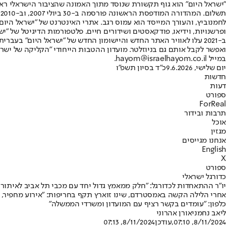
"ישראל היום" הוא גוף תקשורת שנוסד מתוך האמונה שהציבור הישראלי ראוי 
ת
ופרשנויות, וידיאו, פודקאסטים ושידורים חיים. פלטפורמות הדיגיטל של "ישרא
ב-2021 עלו לאוויר האתר החדש והיישומון החדש של "ישראל היום" בע
ואפשר לקבל אותם גם בניוזלטר. מועדון ההטבות הייחודי "הקליקה של ישרא
במייל hayom@israelhayom.co.il.
יום שלישי, 9.6.2026
כ"ד בסיון תשפ"ו
חדשות
דעות
ספורט
ForReal
תרבות ובידור
אוכל
מגזין
אנחנו מגייסים
English
X
ספורט
כדורגל ישראלי
יו"ר ההתאחדות לכדורגל: "חלק ממאמץ גדול יחד עם מכבי תל אביב לאיתור
אחרי הלילה הקשה באמסטרדם, שינו זוארץ תקף בחריפות: "אירוע מחפיר, שמ
כלפון: "עומדים בקשר רציף עם המועדון ומשרדי הממשלה"
ליאב נחמני
אורן אהרוני
8/11/2024, 07:10
,עודכן
8/11/2024, 07:13