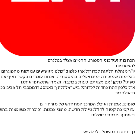
הכתבות ועידכוני הספורט החמים אצלך בטלגרם
להצטרפות
יו"ר מנהלת הליגות לכדורגל ארז כלפון: "כולנו מזועזעים עמוקות מהפוגר
באלימות שמזכירה ימים אפלים בהיסטוריה. אנחנו עומדים בקשר רציף עם מ
טעינו? נתקן! אם מצאתם טעות בכתבה, נשמח שתשתפו אותנו
ארז כלפון
ההתאחדות לכדורגל בישראל
הלינץ' באמסטרדם
מכבי תל אביב בכד
כדאי
להכיר
שופינג, אמנות ואוכל: המרכז המתחדש של מזרח י-ם
קפיצה קטנה לחו"ל: טיילת חדשה, מיצגי אמנות, וכיכרות משופצות בהשקעה של 100 מיליון ₪
בשיתוף עיריית ירושלים
כך תחסכו בחשמל בלי להזיע